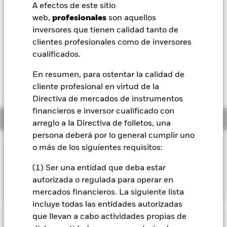
52 Semanas: 5,03 - 5,18
A efectos de este sitio
BlackRock
web,
profesionales
son aquellos
Variación del valor liquidativo a 06 ago 2026
EUR -0,01 (-0,23%)
inversores que tienen calidad tanto de
iShares
clientes profesionales como de inversores
Rentabilidad total medida con valor liquidativo a 05 ago 2026
cualificados.
YTD:
-0,52%
Aladdin
En resumen, para ostentar la calidad de
Rendimiento a peor a 05 ago 2026
4,84%
cliente profesional en virtud de la
Nuestra compañía
Directiva de mercados de instrumentos
financieros e inversor cualificado con
Información general
arreglo a la Directiva de folletos, una
persona deberá por lo general cumplir uno
Filosofía de inversión
o más de los siguientes requisitos:
El fondo pretende replicar la rentabilidad de un índice
(1) Ser una entidad que deba estar
compuesto por bonos corporativos con grado de inversión de
autorizada o regulada para operar en
emisores de mercados emergentes y desarrollados.
mercados financieros. La siguiente lista
incluye todas las entidades autorizadas
que llevan a cabo actividades propias de