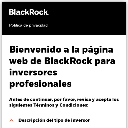
Política de privacidad
Quiénes somos
RENTA FIJA
iShares Global
Productos
Bienvenido a la página
Corp Bond UCITS
CEMD
Perspectivas
web de BlackRock para
ETF
inversores
Visión de mercado
profesionales
Educación
Antes de continuar, por favor, revisa y acepta los
Profesionales
siguientes Términos y Condiciones:
Valor liquidativo a 06 ago 2026
España
Descripción del tipo de inversor
EUR 5,08
Change location