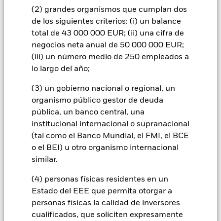
la Moneda base y las divisas en las que se negocia parte o la
(2) grandes organismos que cumplan dos
totalidad de los instrumentos subyacentes. Dependiendo de
de los siguientes criterios: (i) un balance
los tipos de cambio, esto puede tener un impacto positivo o
total de 43 000 000 EUR; (ii) una cifra de
negativo sobre la rentabilidad del Fondo.
negocios neta anual de 50 000 000 EUR;
Todas las clases de acciones con cobertura de divisas de este
(iii) un número medio de 250 empleados a
fondo utilizan derivados para cubrir el riesgo de divisas. El
lo largo del año;
uso de derivados para una clase de acciones podría conllevar
un posible riesgo de contagio (también denominado «spill-
(3) un gobierno nacional o regional, un
over») a otras clases de acciones del fondo. La sociedad
organismo público gestor de deuda
gestora del fondo se asegurará de que se dispone de los
pública, un banco central, una
procedimientos adecuados para minimizar el riesgo de
contagio a otras clases de acciones. En el menú desplegable
institucional internacional o supranacional
que figura justo debajo del nombre del fondo, podrá ver un
(tal como el Banco Mundial, el FMI, el BCE
listado de todas las clases de acciones del fondo: las clases de
o el BEI) u otro organismo internacional
acciones con cobertura de divisas se identifican mediante la
similar.
palabra «Hedged» en su nombre. Además, el listado
completo de todas las clases de acciones con cobertura de
(4) personas físicas residentes en un
divisas está disponible mediante solicitud a la sociedad
Estado del EEE que permita otorgar a
gestora del fondo.
personas físicas la calidad de inversores
cualificados, que soliciten expresamente