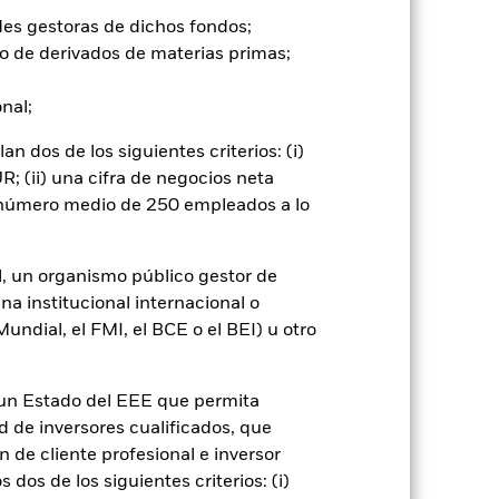
l riesgo de crédito, los cambios en
los títulos de renta fija. Las rebajas
des gestoras de dichos fondos;
o de derivados de materias primas;
go de divisas. El uso de derivados
onal;
er») a otras clases de acciones del
ara minimizar el riesgo de contagio
 dos de los siguientes criterios: (i)
er un listado de todas las clases de
; (ii) una cifra de negocios neta
 «Hedged» en su nombre. Además, el
itud a la sociedad gestora del fondo.
n número medio de 250 empleados a lo
Mostrar menos
l, un organismo público gestor de
na institucional internacional o
mativa
Prospectus
Download
ndial, el FMI, el BCE o el BEI) u otro
oldings
Literatura
n un Estado del EEE que permita
ad de inversores cualificados, que
 de cliente profesional e inversor
dos de los siguientes criterios: (i)