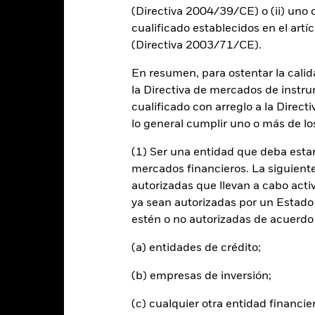
(Directiva 2004/39/CE) o (ii) uno o
2021
2022
2023
cualificado establecidos en el artíc
Índice de Re
Rentabilidad total (%)
(Directiva 2003/71/CE).
d of interactive chart.
En resumen, para ostentar la calida
2021
2022
la Directiva de mercados de instru
cualificado con arreglo a la Direct
entabilidad total (%) USD
lo general cumplir uno o más de los
ndice de Referencia (%) JPY
(1) Ser una entidad que deba estar
s cifras mostradas hacen referencia a rentabilidades pasadas.
La re
mercados financieros. La siguiente 
able de la rentabilidad futura. Los mercados podrían evolucionar de 
ede ayudarle a evaluar cómo se ha gestionado el fondo en el pasad
autorizadas que llevan a cabo acti
 rentabilidad mostrada se basa en el valor liquidativo (Net Asset Val
ya sean autorizadas por un Estado
ndimientos brutos cuando corresponda. Los datos de rentabilidad se 
estén o no autorizadas de acuerdo 
lue, NAV) del ETF, que puede no ser el mismo que el precio de merca
eden obtener rendimientos distintos de la rentabilidad del NAV.
(a) entidades de crédito;
 caso de que su inversión se haya realizado en una divisa que no sea 
ntabilidad, la rentabilidad de su inversión podrá ser mayor o menor e
(b) empresas de inversión;
visa.
Fuente:
BlackRock.
(c) cualquier otra entidad financie