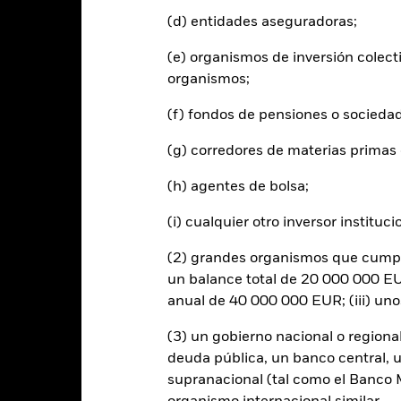
(d) entidades aseguradoras;
Riesgos clave
(e) organismos de inversión colect
organismos;
(f) fondos de pensiones o socieda
tipos de interés y/o los impagos de los emisores tendrán un impacto si
alificación de solvencia potenciales o reales pueden incrementar el ni
(g) corredores de materias primas 
ivisas o empresas. Ello significa que el Fondo es más sensible a cual
sostenibilidad o normativo.
 cualquier entidad que presta servicios como la custodia de activos,
(h) agentes de bolsa;
xponer a la Clase de acciones a pérdidas financieras.
Riesgo de crédi
ones de pago de importes debidos o de reembolso de capital.
Riesgo 
(i) cualquier otro inversor instituci
y vendedores resulta insuficiente para permitir que el Fondo venda o
(2) grandes organismos que cumplan
un balance total de 20 000 000 EUR
Datos clave
anual de 40 000 000 EUR; (iii) un
(3) un gobierno nacional o regiona
deuda pública, un banco central, u
USD 42.486.229
Activos netos del Fondo
supranacional (tal como el Banco Mu
a 05 ago 2026