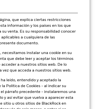
o
gina, que explica ciertas restricciones
esta información y los países en los que
a su venta. Es su responsabilidad conocer
JPY 94,42
 aplicables a cualquiera de las
l presente documento.
de
1,44
, necesitamos instalar una cookie en su
enta que debe leer y aceptar los términos
-
 acceder a nuestros sitios web. De lo
a vez que acceda a nuestros sitios web.
1,07
 ha leído, entendido y aceptado la
la Política de Cookies - al indicar su
7,79
el párrafo precedente - instalaremos una
 y así evitar que vuelva a aparecer esta
 sitio u otros sitios de BlackRock en