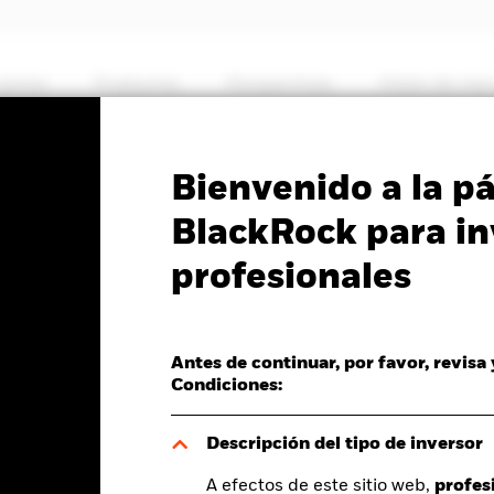
somos
Productos
Perspectivas
Visión de me
PRIIP KID
Ficha inf
Bienvenido a la p
Japan Govt Bond UCITS
BlackRock para in
profesionales
Antes de continuar, por favor, revisa
Condiciones:
del valor liquidativo a 05 ago 2026
Rentabilidad total medida con valor liqu
D 0,01 (0,26%)
YTD:
-1,98%
Descripción del tipo de inversor
A efectos de este sitio web,
profes