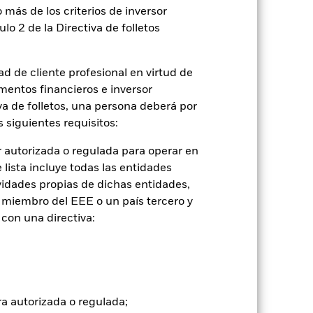
 más de los criterios de inversor
2024
2025
ulo 2 de la Directiva de folletos
ferencia (%)
d de cliente profesional en virtud de
2023
2024
2025
mentos financieros e inversor
iva de folletos, una persona deberá por
 siguientes requisitos:
 autorizada o regulada para operar en
ntabilidad pasada no es un indicador
lista incluye todas las entidades
formas muy diferentes en el futuro.
o
vidades propias de dichas entidades,
ue, NAV), con reinversión de los
 miembro del EEE o un país tercero y
basan en el valor liquidativo (Net Asset
con una directiva:
do del ETF. Los accionistas individuales
la utilizada en el último cálculo de
n función de las fluctuaciones de la
ra autorizada o regulada;