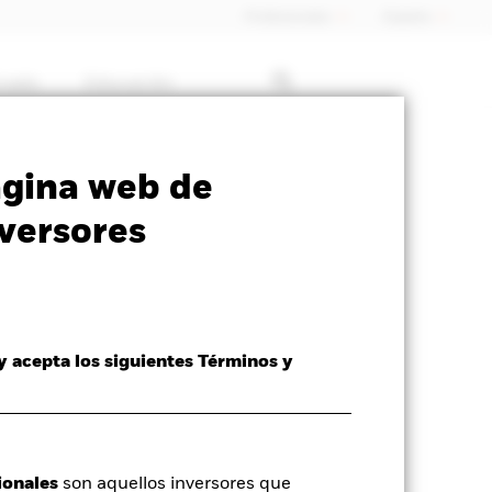
Profesionales
España
rcado
Educación
ormativa
Prospectus
Download
ágina web de
versores
 y acepta los siguientes Términos y
idativo a 04 ago 2026
ionales
son aquellos inversores que