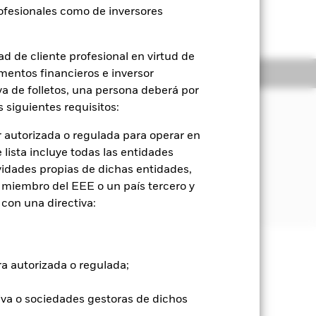
rofesionales como de inversores
d de cliente profesional en virtud de
oldings
Literatura
mentos financieros e inversor
iva de folletos, una persona deberá por
sión
 siguientes requisitos:
ner una rentabilidad de su inversión, a
 autorizada o regulada para operar en
alorización del capital y
lista incluye todas las entidades
ondo, que refleje la rentabilidad del
vidades propias de dichas entidades,
 el índice de referencia del Fondo
 miembro del EEE o un país tercero y
con una directiva:
ra autorizada o regulada;
e ellas pueden subir o bajar, y no
iva o sociedades gestoras de dichos
 Fondo es más sensible a cualquier