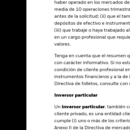
haber operado en los mercados de
Año natural
Anual
Anualizada
Acumulada
media de 10 operaciones trimestral
ge: 2025-06-27 00:00:00 to 2026-08-04 00:00:00.
 -8 to 4.
antes de la solicitud; (ii) que el t
te gráfico muestra la rentabilidad del producto como el porcenta
depósitos de efectivo e instrumen
s 0 últimos años frente a su índice de referencia. Puede ayudarle 
(iii) que trabaje o haya trabajado 
oducto en el pasado y compararlo con su índice de referencia.
en un cargo profesional que requie
art
valores.
r chart with 2 data series.
e chart has 1 X axis displaying categories.
e chart has 1 Y axis displaying Values. Range: -0.5 to 0.5.
Tenga en cuenta que el resumen 
con carácter informativo. Si no est
condición de cliente profesional e
instrumentos financieros y a la de 
Directiva de folletos, consulte co
alues
0
Inversor particular
Un
inversor particular
, también c
cliente privado, es una entidad cli
cumple (i) uno o más de los criterio
Anexo II de la Directiva de mercad