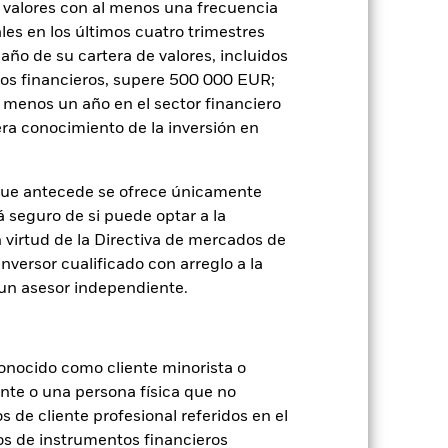
 valores con al menos una frecuencia
es en los últimos cuatro trimestres
amaño de su cartera de valores, incluidos
je de pérdidas o ganancias anuales en
tos financieros, supere 500 000 EUR;
a evaluar cómo se ha gestionado el
al menos un año en el sector financiero
ra conocimiento de la inversión en
que antecede se ofrece únicamente
á seguro de si puede optar a la
n virtud de la Directiva de mercados de
inversor cualificado con arreglo a la
n un asesor independiente.
onocido como cliente minorista o
ente o una persona física que no
s de cliente profesional referidos en el
os de instrumentos financieros