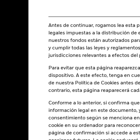
Características del Fond
Antes de continuar, rogamos lea esta pá
legales impuestas a la distribución de 
nuestros fondos están autorizados par
299
Nivel de referencia
y cumplir todas las leyes y reglamentos
a 05 ago 2026
jurisdicciones relevantes a efectos de
I38292JP
Rendimiento de distribución 
dividendos a 12 meses
Para evitar que esta página reaparezca
-
a 04 ago 2026
dispositivo. A este efecto, tenga en cu
Beta de las acciones a 3 años
de nuestra Política de Cookies antes de
2,74
a -
contrario, esta página reaparecerá cad
Cupón Promedio Ponderado
9,15
a 04 ago 2026
Conforme a lo anterior, si confirma que
información legal en este documento, y 
Duración Efectiva
a 04 ago 2026
consentimiento según se menciona en 
cookie en su ordenador para reconocerlo
página de confirmación si accede a este