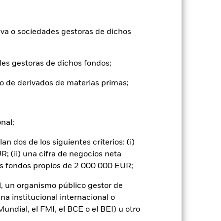
iva o sociedades gestoras de dichos
des gestoras de dichos fondos;
gnificativo en la rentabilidad de los
vel de riesgo.
El riesgo de inversión se
o de derivados de materias primas;
quier hecho localizado, ya sea económico,
 o como contraparte de contratos
to: El emisor de un valor mantenido en el
de liquidez: Una menor liquidez
onal;
 compre las inversiones con facilidad.
 dos de los siguientes criterios: (i)
; (ii) una cifra de negocios neta
os fondos propios de 2 000 000 EUR;
l, un organismo público gestor de
na institucional internacional o
JPY 205.232.013.359
ndial, el FMI, el BCE o el BEI) u otro