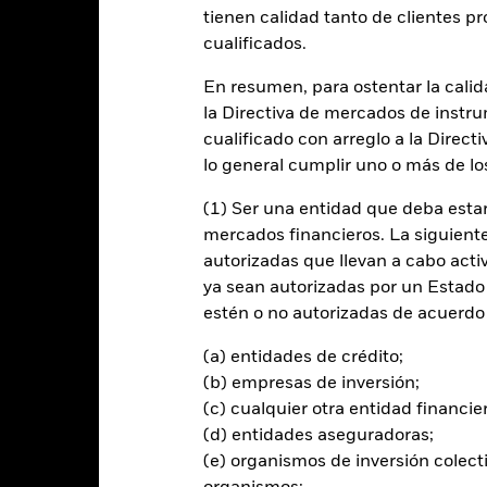
tienen calidad tanto de clientes p
cualificados.
En resumen, para ostentar la calida
Rentabilidad
Datos clave
H
la Directiva de mercados de instru
cualificado con arreglo a la Direct
Filosofía de inver
lo general cumplir uno o más de los
ponés.
El Fondo tiene por objetivo obte
(1) Ser una entidad que deba estar
través de una combinación de rev
s bonos denominados en yenes
mercados financieros. La siguiente 
rendimientos de los activos del F
 de Japón.
autorizadas que llevan a cabo acti
Bloomberg Japan Treasury Index,
n calificación investment grade a
(Indexado).
ya sean autorizadas por un Estado
e, al menos, un año y exhiban un
estén o no autorizadas de acuerdo 
000 millones de yenes.
(a) entidades de crédito;
(b) empresas de inversión;
(c) cualquier otra entidad financie
al en Riesgo.
El valor de las inversiones y los ingresos derivados d
os inversores no recuperen la cantidad invertida originalmente.
(d) entidades aseguradoras;
(e) organismos de inversión colect
n ciertos sectores, países, divisas o empresas. Ello significa que el