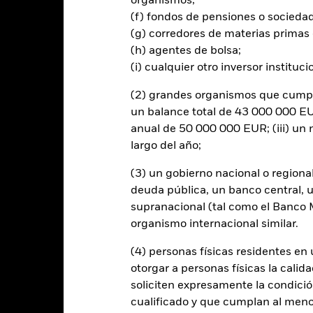
organismos;
de mercado, político, relacionado con la sostenibilidad o normativo. E
de los emisores tendrán un impacto significativo en la rentabilidad de 
(f) fondos de pensiones o socieda
ciales o reales pueden incrementar el nivel de riesgo.
(g) corredores de materias primas 
(h) agentes de bolsa;
rtura de divisas de este fondo utilizan derivados para cubrir el ries
(i) cualquier otro inversor instituci
onllevar un posible riesgo de contagio (también denominado «spill-ov
o se asegurará de que se dispone de los procedimientos adecuados p
(2) grandes organismos que cumplan
nú desplegable que figura justo debajo del nombre del fondo, podrá v
un balance total de 43 000 000 EUR
cciones con cobertura de divisas se identifican mediante la palabra
 de acciones con cobertura de divisas está disponible mediante solic
anual de 50 000 000 EUR; (iii) u
largo del año;
(3) un gobierno nacional o regiona
deuda pública, un banco central, u
PRIIP KID
Ficha infor
UCITS ETF
supranacional (tal como el Banco Mu
Rentabilidad
organismo internacional similar.
Rentabilidad
Datos clave
H
(4) personas físicas residentes e
otorgar a personas físicas la calid
entabilidad
soliciten expresamente la condición
cualificado y que cumplan al menos 