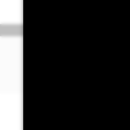
Rendimiento a peor a 04 ago 2026
2,74%
Información general
¿Por qué
JGBD
?
La divisa base del Fondo es el yen ja
El Índice mide la rentabilidad de lo
japoneses y emitidos por el Gobierno
El Índice incluye bonos del Tesoro co
tipo fijo para cuyo vencimiento qued
importe mínimo en circulación de 35.
INFORMACIÓN IMPORTANTE: Capit
están garantizados. Es posible que l
El riesgo de inversión se concentra e