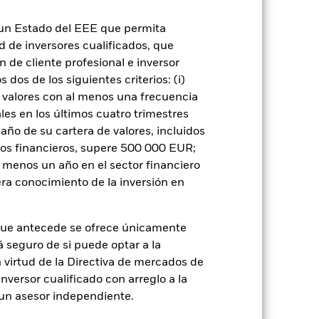
do
06 dic 2023
n un Estado del EEE que permita
JPY
ad de inversores cualificados, que
Bloomberg Japan Treasury Index
 de cliente profesional e inversor
dos de los siguientes criterios: (i)
8.931.246,00
 valores con al menos una frecuencia
es en los últimos cuatro trimestres
IE00056AT4A2
amaño de su cartera de valores, incluidos
Distribución
tos financieros, supere 500 000 EUR;
Irlanda
al menos un año en el sector financiero
ra conocimiento de la inversión en
Reparto mensual
Sí
BlackRock Asset Management
que antecede se ofrece únicamente
Ireland Limited
á seguro de si puede optar a la
State Street Custodial Services
n virtud de la Directiva de mercados de
(Ireland) Limited
inversor cualificado con arreglo a la
JGBD NA
n un asesor independiente.