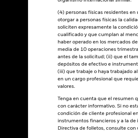
organismo internacional similar.
26 jun 2025
Fecha de lanzamiento del fon
(4) personas físicas residentes e
USD
Divisa base
otorgar a personas físicas la calid
Renta fija
Benchmark Index
soliciten expresamente la condición
No es artículo 8 o 9
cualificado y que cumplan al menos 
Acciones en circulación
a 05 ago 2026
haber operado en los mercados de
0,09%
media de 10 operaciones trimestral
ISIN
Semestral
antes de la solicitud; (ii) que el t
Uso de los ingresos
-
depósitos de efectivo e instrumen
Domicilio
(iii) que trabaje o haya trabajado 
Físico
en un cargo profesional que requie
Frecuencia de rebalanceo
valores.
Muestra
UCITS
iShares V plc
Gestora del fondo
Tenga en cuenta que el resumen 
con carácter informativo. Si no est
State Street Fund Services
(Ireland) Limited
Depositario
condición de cliente profesional e
30 noviembre
instrumentos financieros y a la de 
Ticker Bloomberg
Directiva de folletos, consulte co