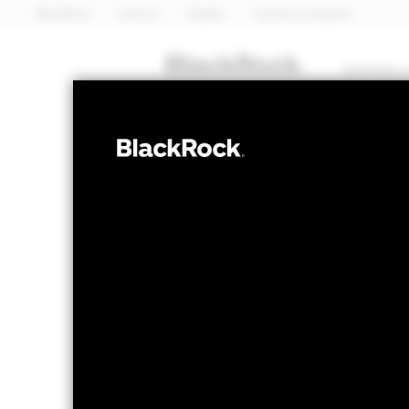
BlackRock
iShares
Aladdin
Nuestra compañía
Quiénes 
RENTA FIJA
iShares 
JGBD
ETF
Valor liquidativo a 05 ago 2026
Variación 
USD 4,76
US
52 Semanas: 4,72 - 5,00