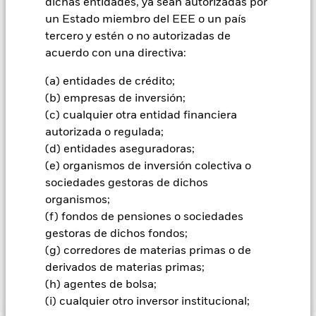
dichas entidades, ya sean autorizadas por
inversores no recuperen la cantidad invertida originalmente.
un Estado miembro del EEE o un país
tercero y estén o no autorizadas de
acuerdo con una directiva:
Todas las clases de acciones con cobertura de divisas de este
fondo utilizan derivados para cubrir el riesgo de divisas. El
(a) entidades de crédito;
uso de derivados para una clase de acciones podría conllevar
un posible riesgo de contagio (también denominado «spill-
(b) empresas de inversión;
over») a otras clases de acciones del fondo. La sociedad
(c) cualquier otra entidad financiera
gestora del fondo se asegurará de que se dispone de los
autorizada o regulada;
procedimientos adecuados para minimizar el riesgo de
(d) entidades aseguradoras;
contagio a otras clases de acciones. En el menú desplegable
(e) organismos de inversión colectiva o
que figura justo debajo del nombre del fondo, podrá ver un
listado de todas las clases de acciones del fondo: las clases de
sociedades gestoras de dichos
acciones con cobertura de divisas se identifican mediante la
organismos;
palabra «Hedged» en su nombre. Además, el listado
(f) fondos de pensiones o sociedades
completo de todas las clases de acciones con cobertura de
gestoras de dichos fondos;
divisas está disponible mediante solicitud a la sociedad
(g) corredores de materias primas o de
gestora del fondo.
derivados de materias primas;
(h) agentes de bolsa;
Mostrar menos
(i) cualquier otro inversor institucional;