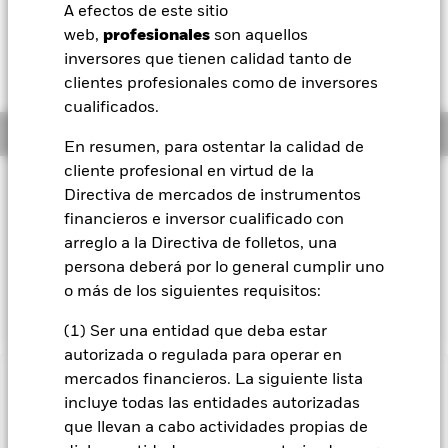
EUR 0,05 (0,70%)
A efectos de este sitio
BlackRock
web,
profesionales
son aquellos
Rentabilidad total medida con valor liquidativo a 06 ago 2026
inversores que tienen calidad tanto de
YTD:
11,53%
iShares
clientes profesionales como de inversores
cualificados.
Aladdin
Información general
En resumen, para ostentar la calidad de
cliente profesional en virtud de la
Nuestra compañía
Filosofía de inversión
Directiva de mercados de instrumentos
El Fondo tiene por objetivo obtener una rentabilidad de su
financieros e inversor cualificado con
inversión, a través de una combinación de revalorización del
arreglo a la Directiva de folletos, una
capital y rendimientos de los activos del Fondo, que refleje la
persona deberá por lo general cumplir uno
rentabilidad total neta del MSCI USA Index, el índice de
o más de los siguientes requisitos:
referencia del Fondo (Índice).
(1) Ser una entidad que deba estar
autorizada o regulada para operar en
mercados financieros. La siguiente lista
INFORMACIÓN IMPORTANTE: Capital en Riesgo.
El valor
incluye todas las entidades autorizadas
de las inversiones y los ingresos derivados de ellas pueden
que llevan a cabo actividades propias de
subir o bajar, y no están garantizados. Es posible que los