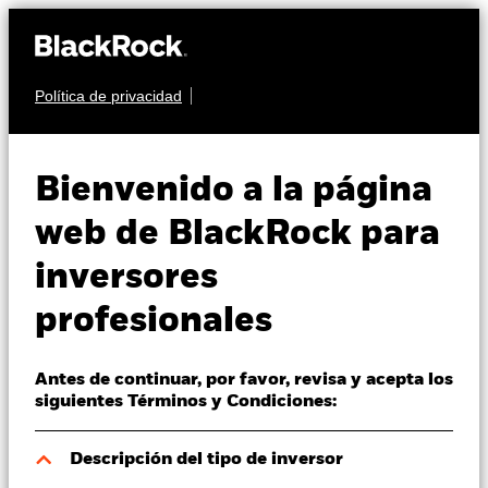
Política de privacidad
Quiénes somos
RENTA VARIABLE
iShares MSCI USA
Productos
Bienvenido a la página
3SUS
Swap UCITS ETF
Perspectivas
web de BlackRock para
inversores
Visión de mercado
profesionales
Educación
Antes de continuar, por favor, revisa y acepta los
Profesionales
Valor liquidativo a 07 ago 2026
siguientes Términos y Condiciones:
EUR 6,59
52 Semanas: 5,40 - 6,59
España
Descripción del tipo de inversor
Change location
Variación del valor liquidativo a 07 ago 2026