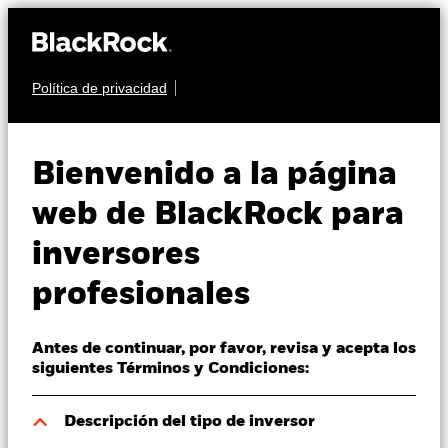
Política de privacidad
Quiénes somos
RENTA VARIABLE
iShares World Islamic
Productos
Bienvenido a la página
Multifactor Equity
Perspectivas
web de BlackRock para
Index Fund (IE)
inversores
Visión de mercado
profesionales
Educación
Antes de continuar, por favor, revisa y acepta los
Profesionales
siguientes Términos y Condiciones:
Valor liquidativo a 06 ago 2026
España
Descripción del tipo de inversor
USD 16,10
Change location