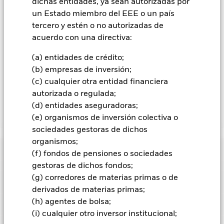
dichas entidades, ya sean autorizadas por
sharia no suelen pagar intereses, y tienen prohibido invertir
un Estado miembro del EEE o un país
en negocios que se consideren ilegales con arreglo a los
principios islámicos. En consecuencia, pueden mostrar un
tercero y estén o no autorizadas de
comportamiento distinto que otros fondos que no siguen los
acuerdo con una directiva:
principios islámicos. Los fondos multifactoriales emplean un
enfoque de gestión que utiliza factores de estilo cuyo impacto
(a) entidades de crédito;
en la rentabilidad del fondo puede resultar difícil de predecir.
(b) empresas de inversión;
Los inversores deberían sopesar este Fondo en el marco de
(c) cualquier otra entidad financiera
una estrategia de inversión más amplia.
autorizada o regulada;
(d) entidades aseguradoras;
Mostrar menos
(e) organismos de inversión colectiva o
sociedades gestoras de dichos
iShares World Islamic Multifactor Equity Index Fund
organismos;
(IE)
Rentabilidad
(f) fondos de pensiones o sociedades
gestoras de dichos fondos;
Gráfico de rendimiento
(g) corredores de materias primas o de
Datos clave
El valor de los títulos de renta variable y los títulos
derivados de materias primas;
relacionados con la renta variable se puede ver afectado por
los movimientos diarios del mercado bursátil. Entre otros
(h) agentes de bolsa;
Ver gráfico completo
Características del Fondo
factores que influyen están los acontecimientos políticos, las
Activos Netos
USD 8.043
(i) cualquier otro inversor institucional;
noticias económicas, beneficios empresariales y los hechos
a 06 ago 2026