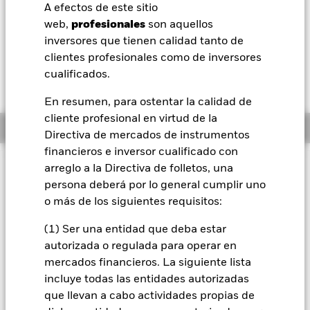
52 Semanas: 11,48 - 16,87
A efectos de este sitio
BlackRock
web,
profesionales
son aquellos
Variación del valor liquidativo a 06 ago 2026
USD -0,13 (-0,81%)
inversores que tienen calidad tanto de
iShares
clientes profesionales como de inversores
cualificados.
Aladdin
En resumen, para ostentar la calidad de
cliente profesional en virtud de la
Nuestra compañía
Información general
Directiva de mercados de instrumentos
financieros e inversor cualificado con
arreglo a la Directiva de folletos, una
INFORMACIÓN IMPORTANTE: Capital en Riesgo.
El valor
persona deberá por lo general cumplir uno
de las inversiones y los ingresos derivados de ellas pueden
o más de los siguientes requisitos:
subir o bajar, y no están garantizados. Es posible que los
inversores no recuperen la cantidad invertida originalmente.
(1) Ser una entidad que deba estar
El valor de los títulos de renta variable y los títulos
autorizada o regulada para operar en
relacionados con la renta variable se puede ver afectado por
los movimientos diarios del mercado bursátil. Entre otros
mercados financieros. La siguiente lista
factores que influyen están los acontecimientos políticos, las
incluye todas las entidades autorizadas
noticias económicas, beneficios empresariales y los hechos
que llevan a cabo actividades propias de
societarios de importancia. Los fondos que se rigen por la