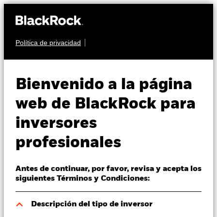
Política de privacidad
Quiénes somos
MULTIACTIVO
BGF Dynamic High
Productos
Bienvenido a la página
Income Fund
Perspectivas
web de BlackRock para
inversores
Visión de mercado
profesionales
Educación
Antes de continuar, por favor, revisa y acepta los
Profesionales
Valor liquidativo a 05 ago 2026
siguientes Términos y Condiciones:
ZAR 105,12
52 Semanas: 97,10 - 105,12
España
Descripción del tipo de inversor
Change location
Variación del valor liquidativo a 05 ago 2026