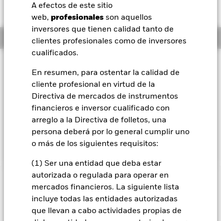
ZAR 0,85 (0,82%)
A efectos de este sitio
BlackRock
web,
profesionales
son aquellos
inversores que tienen calidad tanto de
Información general
iShares
clientes profesionales como de inversores
cualificados.
Aladdin
Filosofía de inversión
En resumen, para ostentar la calidad de
El Fondo trata de generar altos rendimientos de su inversión.
cliente profesional en virtud de la
Nuestra compañía
El Fondo invierte a escala mundial en toda la gama de
Directiva de mercados de instrumentos
valores en los que puede invertir un OICVM, incluyendo
valores de renta variable (como acciones), valores de renta
financieros e inversor cualificado con
fija (RF) (como los bonos), fondos, efectivo, depósitos e
arreglo a la Directiva de folletos, una
instrumentos del mercado monetario (es decir, títulos de
persona deberá por lo general cumplir uno
deuda con vencimientos a corto plazo).
o más de los siguientes requisitos:
(1) Ser una entidad que deba estar
autorizada o regulada para operar en
INFORMACIÓN IMPORTANTE: Capital en Riesgo.
El valor
mercados financieros. La siguiente lista
de las inversiones y los ingresos derivados de ellas pueden
incluye todas las entidades autorizadas
subir o bajar, y no están garantizados. Es posible que los
que llevan a cabo actividades propias de
inversores no recuperen la cantidad invertida originalmente.