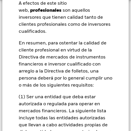
A efectos de este sitio
BlackRock
web,
profesionales
son aquellos
INFORMACIÓN IMPORTANTE: Capital en Riesgo.
El valor
inversores que tienen calidad tanto de
de las inversiones y los ingresos derivados de ellas pueden
iShares
clientes profesionales como de inversores
subir o bajar, y no están garantizados. Es posible que los
cualificados.
inversores no recuperen la cantidad invertida originalmente.
Aladdin
La información relativa al Fondo, incluido el Folleto, se le
En resumen, para ostentar la calidad de
facilita solo a título informativo y no constituye
cliente profesional en virtud de la
Nuestra compañía
comercialización alguna. El suministro del Folleto no supone
Directiva de mercados de instrumentos
una oferta o una solicitud de inversión respecto del Fondo.
financieros e inversor cualificado con
BlackRock no ha sopesado la idoneidad de invertir en el
Fondo en relación con sus necesidades personales ni su
arreglo a la Directiva de folletos, una
tolerancia al riesgo y, por tanto, no es posible invertir
persona deberá por lo general cumplir uno
directamente con BlackRock. Los inversores potenciales
o más de los siguientes requisitos:
deberían obtener asesoramiento independiente antes de
tomar una decisión relacionada con la inversión en este
(1) Ser una entidad que deba estar
producto y su idoneidad.
Capital en riesgo. Todas las
autorizada o regulada para operar en
inversiones conllevan riesgos. El valor de las inversiones y los
mercados financieros. La siguiente lista
ingresos derivados de ellas variarán y podría recuperar menos
de lo invertido inicialmente o perder todo el capital invertido.
incluye todas las entidades autorizadas
BlackRock no ha sopesado la idoneidad de esta inversión en
que llevan a cabo actividades propias de
relación con sus necesidades personales ni su tolerancia al