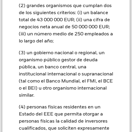
con su política de cobertura descrita en el apartado 5 de la
(2) grandes organismos que cumplan dos
Sección General «Objetivos y estrategias de inversión». Los
de los siguientes criterios: (i) un balance
instrumentos derivados son contratos financieros cuyo valor
depende de otro activo financiero. El uso de instrumentos
total de 43 000 000 EUR; (ii) una cifra de
derivados podría incrementar el perfil de riesgo del Fondo en
negocios neta anual de 50 000 000 EUR;
líneas generales. Con arreglo al Reglamento sobre los
(iii) un número medio de 250 empleados a
documentos de datos fundamentales relativos a los
lo largo del año;
productos de inversión minorista vinculados y los productos
de inversión basados en seguros (PRIIP KID, por sus siglas en
(3) un gobierno nacional o regional, un
inglés), BlackRock está obligada a identificar el riesgo del
organismo público gestor de deuda
fondo sobre la base de un indicador de riesgo que se
denomina «Indicador resumido de riesgo» o «IRR».
pública, un banco central, una
BlackRock ha clasificado este Fondo como 6 de 7, que es la
institucional internacional o supranacional
clase con el segundo nivel de riesgo más elevado. Esta
(tal como el Banco Mundial, el FMI, el BCE
clasificación no está garantizada y puede cambiar con el paso
o el BEI) u otro organismo internacional
del tiempo, y no constituye una indicación fiable del futuro
similar.
perfil de riesgo del Fondo. El indicador de riesgo asume que
mantendrá el producto durante cinco años. El riesgo real
(4) personas físicas residentes en un
puede variar considerablemente en caso de venta anticipada
del producto, por lo que es posible que recupere menos
Estado del EEE que permita otorgar a
dinero. No podrá vender su producto fácilmente. Tenga a bien
personas físicas la calidad de inversores
leer el PRIIP KID, que ofrece información más detallada sobre
cualificados, que soliciten expresamente
el perfil de riesgo de la inversión. La inversión en los