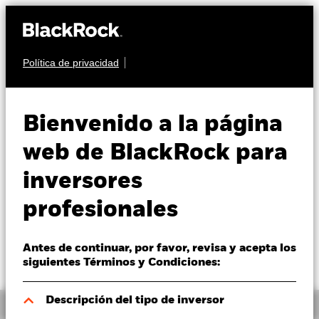
Política de privacidad
Quiénes somos
MULTIACTIVO
BlackRock Multi
Productos
Bienvenido a la página
Alternatives Growth
Perspectivas
web de BlackRock para
Fund
inversores
Visión de mercado
profesionales
Educación
Antes de continuar, por favor, revisa y acepta los
Profesionales
siguientes Términos y Condiciones:
España
Descripción del tipo de inversor
Información general
Change location