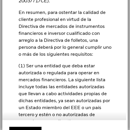
MSCI - Armas Controvertidas
2003/71/CE).
-
Ciclo de liquidación
Fecha de operación +18
Escenarios
BlackRock Private Markets Prospectus
CORPORATE
a -
Frecuencia de compra
Mensual
En resumen, para ostentar la calidad de
(BlackRock Multi Alternatives Growth Fund
No se garantiza una rentabilidad mínima. Pod
Mínimo
Schedule) – English
cliente profesional en virtud de la
MSCI - Armas Nucleares
-
Advertencia sobre fraudes
a -
Directiva de mercados de instrumentos
Lo que puede recibir una vez deducidos los 
Contacta con nosotros
Tensión
financieros e inversor cualificado con
MSCI - Armas de Fuego de
-
Rendimiento medio cada año
Ver todos los documentos
Uso Civil
arreglo a la Directiva de folletos, una
Formulario de solicitud EMT
a -
Lo que puede recibir una vez deducidos los 
persona deberá por lo general cumplir uno
Desfavorable
Rendimiento medio cada año
o más de los siguientes requisitos:
MSCI - Tabaco
-
a -
LEGAL
Lo que puede recibir una vez deducidos los 
Moderado
(1) Ser una entidad que deba estar
Rendimiento medio cada año
MSCI - Empresas que no
-
Términos y condiciones
autorizada o regulada para operar en
cumplen lo establecido en el
Pacto Mundial de las
mercados financieros. La siguiente lista
Lo que puede recibir una vez deducidos los 
Aviso de privacidad
Favorable
Naciones Unidas
Rendimiento medio cada año
incluye todas las entidades autorizadas
a -
Continuidad del negocio
que llevan a cabo actividades propias de
El escenario de tensión muestra lo que usted podría recibir en
MSCI - Carbón Térmico
-
circunstancias extremas de los mercados.
dichas entidades, ya sean autorizadas por
a -
Aviso de cookies
un Estado miembro del EEE o un país
MSCI - Arenas Bituminosas
-
tercero y estén o no autorizadas de
Manage cookies
a -
acuerdo con una directiva: