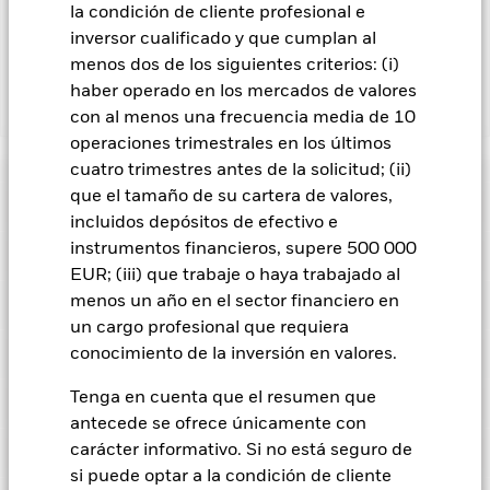
la condición de cliente profesional e
mercados privados conlleva riesgos, los cuales se describen
inversor cualificado y que cumplan al
en el folleto del Fondo.
menos dos de los siguientes criterios: (i)
haber operado en los mercados de valores
Mostrar menos
con al menos una frecuencia media de 10
operaciones trimestrales en los últimos
BlackRock Multi Alternatives Growth Fund
cuatro trimestres antes de la solicitud; (ii)
que el tamaño de su cartera de valores,
Datos clave
Riesgo de contraparte: La insolvencia de cualquier entidad
incluidos depósitos de efectivo e
que presta servicios como la custodia de activos, o como
contraparte de contratos financieros como los derivados u
instrumentos financieros, supere 500 000
Indicador de riesgo
otros instrumentos, puede exponer al Fondo a pérdidas
Activos netos del Fondo
EUR 588.337.591
EUR; (iii) que trabaje o haya trabajado al
financieras.
a 31 may 2026
menos un año en el sector financiero en
Precio y cambio
Fecha de lanzamiento del
31 mar 2025
un cargo profesional que requiera
fondo
Escenarios de rentabilidad de los PRIIP
conocimiento de la inversión en valores.
Divisa base
EUR
6
1
2
3
4
5
7
Clase del fondo
Divisa
NAV
NAV As Of
ISIN
Tenga en cuenta que el resumen que
Características de Sostenibilidad
Clasificación SFDR
Artículo 8 - ESG
antecede se ofrece únicamente con
El Reglamento (UE) sobre los documentos de datos
Caracteristicas
A1
EUR
116,60
30 jun 2026
LU2875211
Riesgo bajo
Riesgo alto
fundamentales relativos a los productos de inversión
carácter informativo. Si no está seguro de
Implicación Empresarial
Para estar incluido en las Calificaciones de Fondos ESG de
Porcentaje de gastos
1,00%
minorista vinculados y los productos de inversión basados en
A1
USD
-
-
LU3016981
si puede optar a la condición de cliente
MSCI, el 65 % (o el 50 % en el caso de los fondos de bonos o