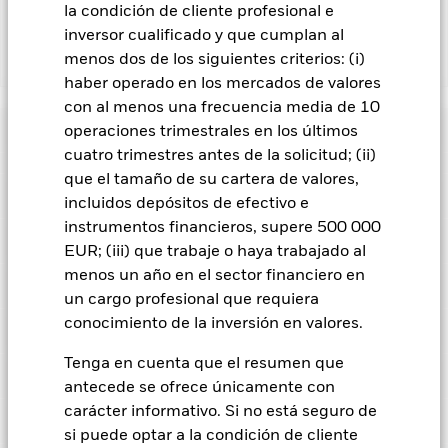
gestora del fondo.
la condición de cliente profesional e
inversor cualificado y que cumplan al
menos dos de los siguientes criterios: (i)
Mostrar menos
haber operado en los mercados de valores
iShares iBonds Dec 2033 Term € Corp UCITS ETF
con al menos una frecuencia media de 10
Rentabilidad
operaciones trimestrales en los últimos
cuatro trimestres antes de la solicitud; (ii)
que el tamaño de su cartera de valores,
Gráfico de rendimiento
Datos clave
El riesgo de crédito, los cambios en los tipos de interés y/o los
incluidos depósitos de efectivo e
impagos de los emisores tendrán un impacto significativo en
instrumentos financieros, supere 500 000
la rentabilidad de los títulos de renta fija. Las rebajas de la
Ver gráfico completo
Características del Fondo
calificación de solvencia potenciales o reales pueden
EUR; (iii) que trabaje o haya trabajado al
Activos Netos
EUR 37.132.425
incrementar el nivel de riesgo.
Los productos con vencimiento
a 05 ago 2026
menos un año en el sector financiero en
Rentabilidad
fijo están diseñados para que los inversores mantengan las
Localizaciones registrados
acciones/participaciones durante todo el periodo del fondo;
Número de posiciones
un cargo profesional que requiera
198
Fecha de lanzamiento de la
05 nov 2024
de lo contrario, la pérdida de capital podría ser mayor. El
a 04 ago 2026
serie
conocimiento de la inversión en valores.
fondo también puede mostrar un mayor riesgo de cierre
Posiciones
Alemania
prematuro. Dada la naturaleza cambiante de los activos
Ticker del índice de referencia
I38742EU
Share Class Currency
EUR
mantenidos, los riesgos en los que incurran los inversores
Tenga en cuenta que el resumen que
Desglose
variarán durante cada periodo.
El índice de referencia solo
Beta de las acciones a 3 años
-
Clase de activo
Renta fija
Este gráfico muestra la rentabilidad del producto como el
Arabia Saudita
antecede se ofrece únicamente con
excluye a empresas de ciertas actividades incompatibles con
porcentaje de pérdidas o ganancias anuales en los 1
los criterios ESG, si dichas actividades superan los umbrales
carácter informativo. Si no está seguro de
Clasificación SFDR
Artículo 8 - ESG
a -
Préstamo de valores
establecidos por el proveedor del índice. Este filtro ESG podría
últimos años frente a su índice de referencia. Puede
Austria
Caracteristicas
a 04 ago 2026
si puede optar a la condición de cliente
reducir el posible universo de inversión y afectar