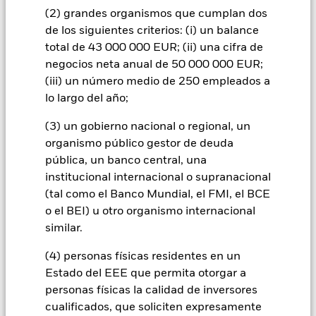
rendimientos o reembolsar el capital al Fondo en su momento
(2) grandes organismos que cumplan dos
debido. La cobertura de divisas está diseñada para reducir,
de los siguientes criterios: (i) un balance
pero no puede eliminar, el impacto de los movimientos entre
total de 43 000 000 EUR; (ii) una cifra de
la Moneda base y las divisas en las que se negocia parte o la
totalidad de los instrumentos subyacentes. Dependiendo de
negocios neta anual de 50 000 000 EUR;
los tipos de cambio, esto puede tener un impacto positivo o
(iii) un número medio de 250 empleados a
negativo sobre la rentabilidad del Fondo.
lo largo del año;
Todas las clases de acciones con cobertura de divisas de este
(3) un gobierno nacional o regional, un
fondo utilizan derivados para cubrir el riesgo de divisas. El
organismo público gestor de deuda
uso de derivados para una clase de acciones podría conllevar
pública, un banco central, una
un posible riesgo de contagio (también denominado «spill-
over») a otras clases de acciones del fondo. La sociedad
institucional internacional o supranacional
gestora del fondo se asegurará de que se dispone de los
(tal como el Banco Mundial, el FMI, el BCE
procedimientos adecuados para minimizar el riesgo de
o el BEI) u otro organismo internacional
contagio a otras clases de acciones. En el menú desplegable
similar.
que figura justo debajo del nombre del fondo, podrá ver un
listado de todas las clases de acciones del fondo: las clases de
(4) personas físicas residentes en un
acciones con cobertura de divisas se identifican mediante la
Estado del EEE que permita otorgar a
palabra «Hedged» en su nombre. Además, el listado
completo de todas las clases de acciones con cobertura de
personas físicas la calidad de inversores
divisas está disponible mediante solicitud a la sociedad
cualificados, que soliciten expresamente