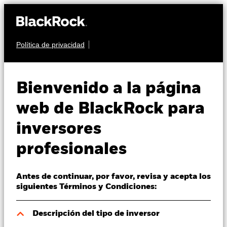
Política de privacidad
Quiénes somos
RENTA FIJA
iShares iBonds
Productos
Bienvenido a la página
Dec 2033 Term €
IG33
Perspectivas
web de BlackRock para
Corp UCITS ETF
inversores
Visión de mercado
profesionales
Educación
Antes de continuar, por favor, revisa y acepta los
Profesionales
siguientes Términos y Condiciones:
Valor liquidativo a 05 ago 2026
España
Descripción del tipo de inversor
EUR 5,21
Change location