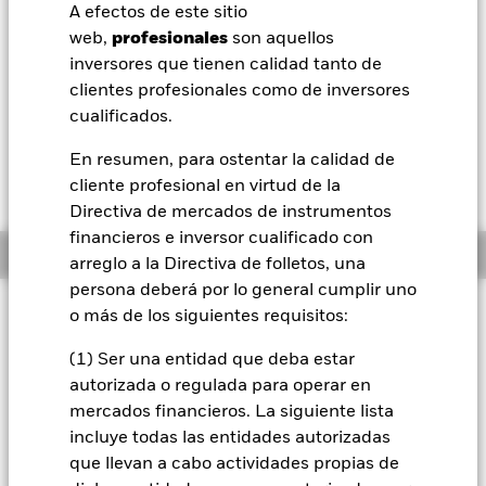
52 Semanas: 5,09 - 5,27
A efectos de este sitio
BlackRock
web,
profesionales
son aquellos
Variación del valor liquidativo a 05 ago 2026
EUR 0,01 (0,10%)
inversores que tienen calidad tanto de
iShares
clientes profesionales como de inversores
Rentabilidad total medida con valor liquidativo a 04 ago 2026
cualificados.
YTD:
0,58%
Aladdin
En resumen, para ostentar la calidad de
Rendimiento a peor a 04 ago 2026
3,84%
cliente profesional en virtud de la
Nuestra compañía
Directiva de mercados de instrumentos
financieros e inversor cualificado con
Información general
arreglo a la Directiva de folletos, una
persona deberá por lo general cumplir uno
Filosofía de inversión
o más de los siguientes requisitos:
El fondo tiene por objetivo obtener una rentabilidad de su
(1) Ser una entidad que deba estar
inversión, a través de una combinación de revalorización del
autorizada o regulada para operar en
capital y rendimientos de los activos del Fondo, que refleje la
rentabilidad del Bloomberg MSCI December 2033 Maturity
mercados financieros. La siguiente lista
EUR Corporate ESG Screened Index, el índice de referencia
incluye todas las entidades autorizadas
del Fondo
que llevan a cabo actividades propias de