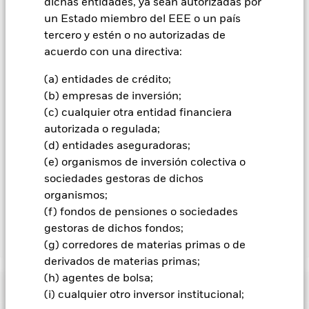
que figura justo debajo del nombre del fondo, podrá ver un
dichas entidades, ya sean autorizadas por
listado de todas las clases de acciones del fondo: las clases de
un Estado miembro del EEE o un país
acciones con cobertura de divisas se identifican mediante la
tercero y estén o no autorizadas de
palabra «Hedged» en su nombre. Además, el listado
acuerdo con una directiva:
completo de todas las clases de acciones con cobertura de
divisas está disponible mediante solicitud a la sociedad
(a) entidades de crédito;
gestora del fondo.
(b) empresas de inversión;
En la medida en que el Fondo opere en préstamos de valores
(c) cualquier otra entidad financiera
para reducir los gastos, el propio Fondo percibirá el 62,5% de
autorizada o regulada;
los ingresos asociadas que se generen, y el 37,5% restante se
(d) entidades aseguradoras;
recibirá por BlackRock en calidad de agente de préstamo de
(e) organismos de inversión colectiva o
valores. Debido a que el reparto de los ingresos por préstamos
sociedades gestoras de dichos
de valores no incrementa los costes de funcionamiento del
organismos;
Fondo, esto ha quedado excluido de los gastos corrientes.
(f) fondos de pensiones o sociedades
gestoras de dichos fondos;
Mostrar menos
(g) corredores de materias primas o de
derivados de materias primas;
BGF Euro High Yield Fixed Maturity Bond Fund
(h) agentes de bolsa;
2027
Rentabilidad
(i) cualquier otro inversor institucional;