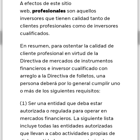
52 Semanas: 10,00 - 10,05
A efectos de este sitio
BlackRock
web,
profesionales
son aquellos
Variación del valor liquidativo a 11 nov 2024
USD 0,00 (0,00%)
inversores que tienen calidad tanto de
iShares
clientes profesionales como de inversores
cualificados.
Información general
Aladdin
En resumen, para ostentar la calidad de
cliente profesional en virtud de la
Nuestra compañía
INFORMACIÓN IMPORTANTE: Capital en Riesgo.
El valor
Directiva de mercados de instrumentos
de las inversiones y los ingresos derivados de ellas pueden
financieros e inversor cualificado con
subir o bajar, y no están garantizados. Es posible que los
arreglo a la Directiva de folletos, una
inversores no recuperen la cantidad invertida originalmente.
persona deberá por lo general cumplir uno
Todas las clases de acciones con cobertura de divisas de este
o más de los siguientes requisitos:
fondo utilizan derivados para cubrir el riesgo de divisas. El
uso de derivados para una clase de acciones podría conllevar
(1) Ser una entidad que deba estar
un posible riesgo de contagio (también denominado «spill-
autorizada o regulada para operar en
over») a otras clases de acciones del fondo. La sociedad
mercados financieros. La siguiente lista
gestora del fondo se asegurará de que se dispone de los
incluye todas las entidades autorizadas
procedimientos adecuados para minimizar el riesgo de
que llevan a cabo actividades propias de
contagio a otras clases de acciones. En el menú desplegable