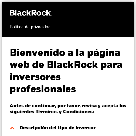
Política de privacidad
Quiénes somos
RENTA FIJA
BGF Euro High Yield
Productos
Bienvenido a la página
Fixed Maturity Bond
Perspectivas
web de BlackRock para
Fund 2027
inversores
Visión de mercado
profesionales
Educación
Antes de continuar, por favor, revisa y acepta los
Profesionales
siguientes Términos y Condiciones:
Valor liquidativo a 11 nov 2024
España
Descripción del tipo de inversor
USD 10,05
Change location