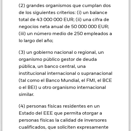
sostenibilidad o normativo.
(2) grandes organismos que cumplan dos
de los siguientes criterios: (i) un balance
Todas las clases de acciones con cobertura de divisas de este
total de 43 000 000 EUR; (ii) una cifra de
fondo utilizan derivados para cubrir el riesgo de divisas. El
negocios neta anual de 50 000 000 EUR;
uso de derivados para una clase de acciones podría conllevar
(iii) un número medio de 250 empleados a
un posible riesgo de contagio (también denominado «spill-
over») a otras clases de acciones del fondo. La sociedad
lo largo del año;
gestora del fondo se asegurará de que se dispone de los
procedimientos adecuados para minimizar el riesgo de
(3) un gobierno nacional o regional, un
contagio a otras clases de acciones. En el menú desplegable
organismo público gestor de deuda
que figura justo debajo del nombre del fondo, podrá ver un
pública, un banco central, una
listado de todas las clases de acciones del fondo: las clases de
institucional internacional o supranacional
acciones con cobertura de divisas se identifican mediante la
(tal como el Banco Mundial, el FMI, el BCE
palabra «Hedged» en su nombre. Además, el listado
completo de todas las clases de acciones con cobertura de
o el BEI) u otro organismo internacional
divisas está disponible mediante solicitud a la sociedad
similar.
gestora del fondo.
(4) personas físicas residentes en un
Estado del EEE que permita otorgar a
Mostrar menos
personas físicas la calidad de inversores
iShares MSCI EMU Climate Transition Aware UCITS
cualificados, que soliciten expresamente