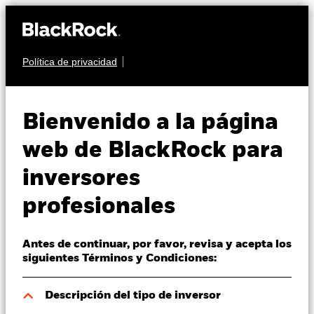
Política de privacidad
Quiénes somos
RENTA VARIABLE
iShares MSCI
Productos
Bienvenido a la página
EMU Climate
Perspectivas
web de BlackRock para
MCTD
Transition Aware
inversores
Visión de mercado
UCITS ETF
profesionales
Educación
Antes de continuar, por favor, revisa y acepta los
Profesionales
siguientes Términos y Condiciones:
España
Descripción del tipo de inversor
Change location