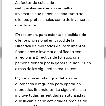
Valor liquidativo a 06 ago 2026
A efectos de este sitio
EUR 6,54
BlackRock
web,
profesionales
son aquellos
52 Semanas: 5,33 - 6,54
inversores que tienen calidad tanto de
iShares
Variación del valor liquidativo a 06 ago 2026
clientes profesionales como de inversores
EUR 0,02 (0,34%)
cualificados.
Aladdin
Rentabilidad total medida con valor liquidativo a 06 ago 2026
En resumen, para ostentar la calidad de
YTD:
13,91%
cliente profesional en virtud de la
Nuestra compañía
Directiva de mercados de instrumentos
financieros e inversor cualificado con
Información general
arreglo a la Directiva de folletos, una
persona deberá por lo general cumplir uno
Filosofía de inversión
o más de los siguientes requisitos:
El Fondo tiene por objetivo obtener una rentabilidad total de
su inversión, a través de una combinación de revalorización
(1) Ser una entidad que deba estar
del capital y rendimientos de los activos del Fondo, que
autorizada o regulada para operar en
refleje la rentabilidad del MSCI EMU Transition Aware Select
mercados financieros. La siguiente lista
Index, el índice de referencia del Fondo (el «Índice»).
incluye todas las entidades autorizadas
que llevan a cabo actividades propias de