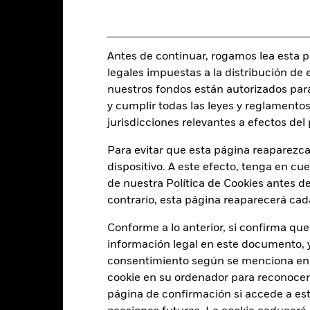
rtículo 8 - ESG Caracteristicas
Acciones en circulación
0,15%
a 06 ago 2026
Semestral
ISIN
Antes de continuar, rogamos lea esta pá
0,04%
Uso de los ingresos
legales impuestas a la distribución de 
nuestros fondos están autorizados par
Domicilio
y cumplir todas las leyes y reglamentos
Físico
Frecuencia de rebalanceo
jurisdicciones relevantes a efectos de
Réplica
UCITS
Para evitar que esta página reaparezca
iShares V plc
Gestora del fondo
dispositivo. A este efecto, tenga en cu
State Street Fund Services
de nuestra Política de Cookies antes de
(Ireland) Limited
Depositario
contrario, esta página reaparecerá cad
30 noviembre
Ticker Bloomberg
Conforme a lo anterior, si confirma que
información legal en este documento, y 
consentimiento según se menciona en 
Características del Fond
cookie en su ordenador para reconocerlo
página de confirmación si accede a este