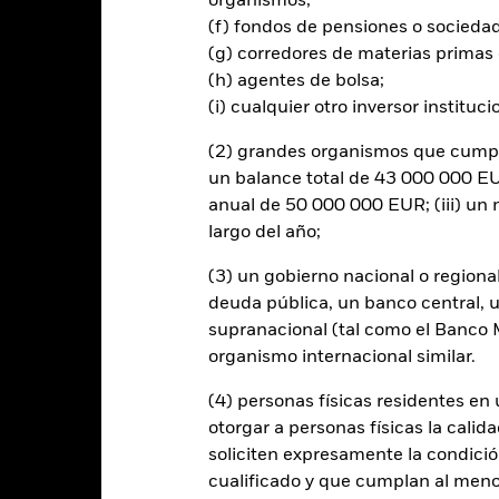
organismos;
rsión sostenible de máxima
s mejores emisores respecto de su
(f) fondos de pensiones o socieda
na economía con bajas emisiones
(g) corredores de materias primas 
 ESG y los criterios de inclusión
(h) agentes de bolsa;
(i) cualquier otro inversor instituci
(2) grandes organismos que cumplan
un balance total de 43 000 000 EUR
al en Riesgo.
El valor de las inversiones y los ingresos derivados d
anual de 50 000 000 EUR; (iii) u
os inversores no recuperen la cantidad invertida originalmente.
largo del año;
 a empresas de ciertas actividades incompatibles con los criterios ESG
or del índice. Por consiguiente, los inversores deberán realizar una e
(3) un gobierno nacional o regiona
 invertir en el Fondo. Este filtro ESG podría afectar negativamente a
deuda pública, un banco central, u
iltro. El valor de los títulos de renta variable y los títulos relaciona
supranacional (tal como el Banco Mu
del mercado bursátil. Entre otros factores que influyen están los aco
organismo internacional similar.
 y los hechos societarios de importancia. El riesgo de inversión se c
ue el Fondo es más sensible a cualquier hecho localizado, ya sea econ
(4) personas físicas residentes e
normativo.
otorgar a personas físicas la calid
rtura de divisas de este fondo utilizan derivados para cubrir el ries
soliciten expresamente la condición
onllevar un posible riesgo de contagio (también denominado «spill-ov
cualificado y que cumplan al menos 
o se asegurará de que se dispone de los procedimientos adecuados p