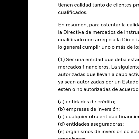
tienen calidad tanto de clientes p
cualificados.
Rentabilidad
Datos clave
H
En resumen, para ostentar la calida
Filosofía de inver
la Directiva de mercados de instru
cualificado con arreglo a la Direct
licadas en actividades
El Fondo tiene por objetivo obte
inversión, a través de una combin
, tabaco, carbón térmico,
lo general cumplir uno o más de los
rendimientos de los activos del F
ambién quedan excluidas del
MSCI Japan Transition Aware Sele
(1) Ser una entidad que deba estar
 infractoras de los principios
Fondo («Índice).
nidas o que tengan una
mercados financieros. La siguiente 
de MSCI ESG.
autorizadas que llevan a cabo acti
uno de los siguientes criterios:
ya sean autorizadas por un Estado
 objetivos activos de reducción
estén o no autorizadas de acuerdo 
r la iniciativa de Science
a ciencia, SBTi); generan
(a) entidades de crédito;
umbral establecido por el
(b) empresas de inversión;
que publican objetivos de
(c) cualquier otra entidad financie
or debajo de un umbral
(d) entidades aseguradoras;
ce en función de su intensidad
(e) organismos de inversión colect
»).