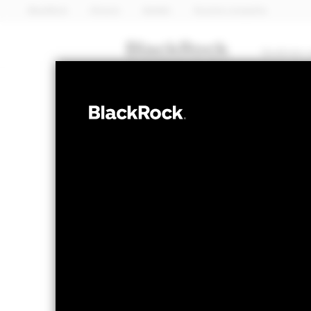
BlackRock
iShares
Aladdin
Nuestra compañía
Quiénes 
RENTA VARIABLE
iShares 
JCTD
Transiti
Valor liquidativo a 06 ago 2026
Variación 
USD 7,24
US
52 Semanas: 5,68 - 7,30