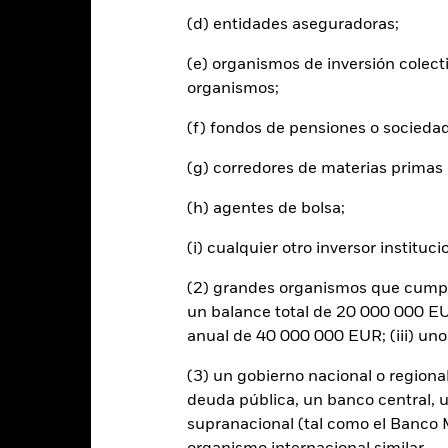
(d) entidades aseguradoras;
entabilidad total (%) USD
(e) organismos de inversión colect
ndice de Referencia (%) USD
organismos;
s cifras mostradas hacen referencia a rentabilidades pasadas.
La re
able de la rentabilidad futura. Los mercados podrían evolucionar de 
(f) fondos de pensiones o socieda
ede ayudarle a evaluar cómo se ha gestionado el fondo en el pasad
 rentabilidad mostrada se basa en el valor liquidativo (Net Asset Val
(g) corredores de materias primas 
ndimientos brutos cuando corresponda. Los datos de rentabilidad se 
lue, NAV) del ETF, que puede no ser el mismo que el precio de merca
(h) agentes de bolsa;
eden obtener rendimientos distintos de la rentabilidad del NAV.
 caso de que su inversión se haya realizado en una divisa que no sea 
(i) cualquier otro inversor instituci
ntabilidad, la rentabilidad de su inversión podrá ser mayor o menor e
visa.
Fuente:
BlackRock.
(2) grandes organismos que cumplan
un balance total de 20 000 000 EUR
anual de 40 000 000 EUR; (iii) un
Riesgos clave
(3) un gobierno nacional o regiona
deuda pública, un banco central, u
supranacional (tal como el Banco Mu