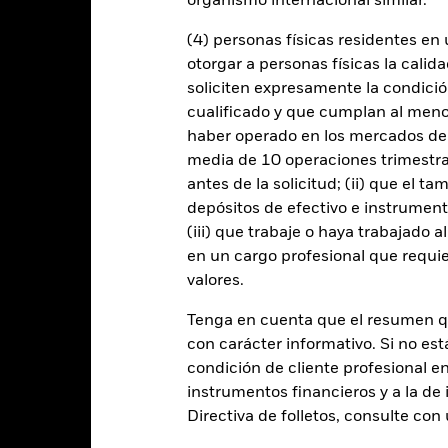
organismo internacional similar.
ertos sectores, países, divisas o empresas. Ello significa que el Fon
, político, relacionado con la sostenibilidad o normativo.
El valor de 
(4) personas físicas residentes e
ede ver afectado por los movimientos diarios del mercado bursátil. En
económicas, beneficios empresariales y los hechos societarios de imp
otorgar a personas físicas la calid
s incompatibles con los criterios ESG, si dichas actividades superan
soliciten expresamente la condición
ría reducir el posible universo de inversión y afectar negativamente a
cualificado y que cumplan al menos 
 cualquier entidad que presta servicios como la custodia de activos,
haber operado en los mercados de
poner a la Clase de acciones a pérdidas financieras.
media de 10 operaciones trimestral
antes de la solicitud; (ii) que el t
Datos clave
depósitos de efectivo e instrumen
(iii) que trabaje o haya trabajado 
en un cargo profesional que requie
valores.
USD 2.467.567
Activos netos del Fondo
Tenga en cuenta que el resumen 
a 06 ago 2026
con carácter informativo. Si no est
11 jun 2024
Fecha de lanzamiento del fon
condición de cliente profesional e
USD
Divisa base
instrumentos financieros y a la de 
Directiva de folletos, consulte co
Renta variable
Benchmark Index