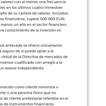
 valores con al menos una frecuencia
er un listado de todas las clases de
es en los últimos cuatro trimestres
 «Hedged» en su nombre. Además, el
itud a la sociedad gestora del fondo.
amaño de su cartera de valores, incluidos
tos financieros, supere 500 000 EUR;
Mostrar menos
al menos un año en el sector financiero
ra conocimiento de la inversión en
ospectus
SFDR Web Disclosure
que antecede se ofrece únicamente
á seguro de si puede optar a la
oldings
Literatura
n virtud de la Directiva de mercados de
inversor cualificado con arreglo a la
n un asesor independiente.
onocido como cliente minorista o
je de pérdidas o ganancias anuales en
ente o una persona física que no
a evaluar cómo se ha gestionado el
s de cliente profesional referidos en el
os de instrumentos financieros