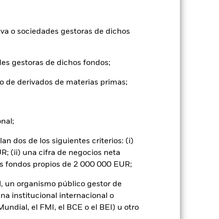
24,8
iva o sociedades gestoras de dichos
24,9
ntabilidad pasada no es un indicador
formas muy diferentes en el futuro.
des gestoras de dichos fondos;
o
ue, NAV), con reinversión de los
o de derivados de materias primas;
basan en el valor liquidativo (Net Asset
do del ETF. Los accionistas individuales
la utilizada en el último cálculo de
onal;
n función de las fluctuaciones de la
 dos de los siguientes criterios: (i)
; (ii) una cifra de negocios neta
os fondos propios de 2 000 000 EUR;
l, un organismo público gestor de
na institucional internacional o
ndial, el FMI, el BCE o el BEI) u otro