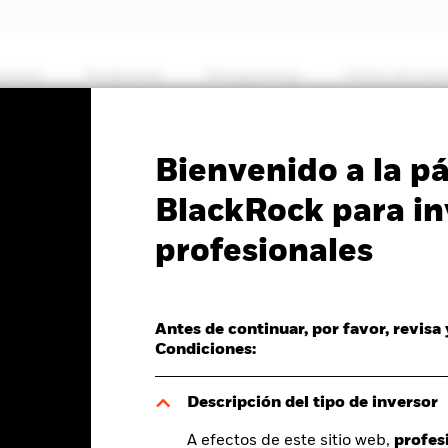
somos
Productos
Perspectivas
Visión de me
PRIIP KID
Ficha informativa
Prospectus
Bienvenido a la p
MSCI Japan Climate
BlackRock para in
profesionales
on Aware UCITS ETF
Antes de continuar, por favor, revisa
Condiciones:
del valor liquidativo a 06 ago 2026
Rentabilidad total medida con valor 
D -0,03 (-0,41%)
YTD:
16,79%
Descripción del tipo de inversor
A efectos de este sitio web,
profes