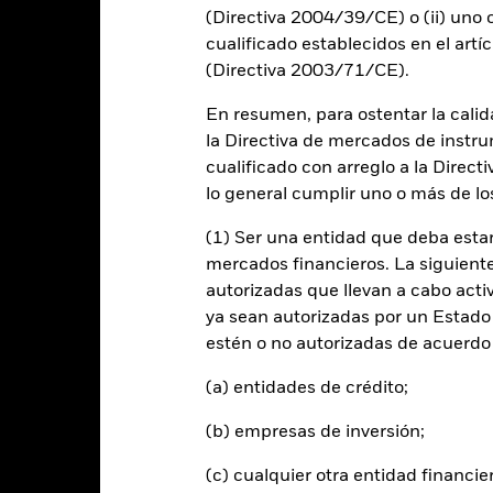
art
(Directiva 2004/39/CE) o (ii) uno o
30
r chart with 2 data series.
cualificado establecidos en el artíc
e chart has 1 X axis displaying categories.
e chart has 1 Y axis displaying Values. Range: 0 to 30.
(Directiva 2003/71/CE).
25
En resumen, para ostentar la calida
20
la Directiva de mercados de instru
cualificado con arreglo a la Direct
alues
lo general cumplir uno o más de los
15
(1) Ser una entidad que deba estar
10
mercados financieros. La siguiente 
autorizadas que llevan a cabo acti
5
ya sean autorizadas por un Estado
estén o no autorizadas de acuerdo 
0
2021
2022
2023
(a) entidades de crédito;
Índice de Re
Rentabilidad total (%)
(b) empresas de inversión;
d of interactive chart.
(c) cualquier otra entidad financie
2021
2022