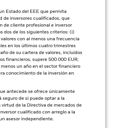
do es más sensible a cualquier hecho
los títulos de renta variable y los títulos
n un Estado del EEE que permita
tre otros factores que influyen están los
ortancia.
El índice de referencia solo
ad de inversores cualificados, que
 los umbrales establecidos por el
 de cliente profesional e inversor
l valor de las inversiones del Fondo si se
dos de los siguientes criterios: (i)
 o como contraparte de contratos
 valores con al menos una frecuencia
es en los últimos cuatro trimestres
amaño de su cartera de valores, incluidos
tos financieros, supere 500 000 EUR;
al menos un año en el sector financiero
ra conocimiento de la inversión en
USD 14.891.368
que antecede se ofrece únicamente
á seguro de si puede optar a la
do
11 jun 2024
n virtud de la Directiva de mercados de
USD
inversor cualificado con arreglo a la
n un asesor independiente.
MSCI Japan Transition Aware
Select Index