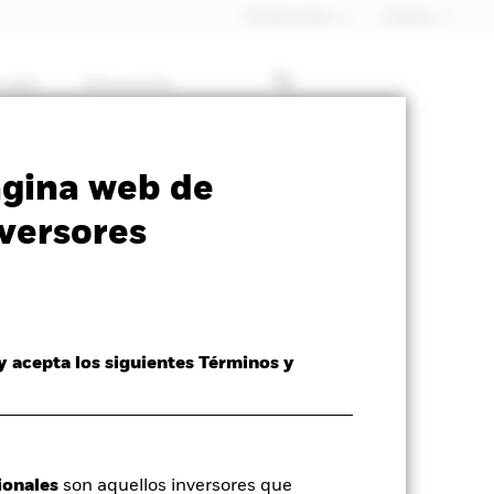
Profesionales
España
rcado
Educación
SFDR Web Disclosure
Download
ágina web de
versores
 y acepta los siguientes Términos y
liquidativo a 05 ago 2026
ionales
son aquellos inversores que