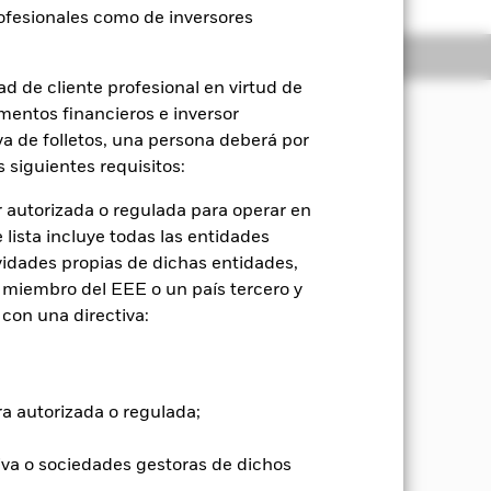
rofesionales como de inversores
oldings
Literatura
d de cliente profesional en virtud de
sión
mentos financieros e inversor
iva de folletos, una persona deberá por
ner una rentabilidad total de su
ación de revalorización del capital y
 siguientes requisitos:
ondo, que refleje la rentabilidad del
ct Index, el índice de referencia del
 autorizada o regulada para operar en
lista incluye todas las entidades
vidades propias de dichas entidades,
 miembro del EEE o un país tercero y
con una directiva:
ra autorizada o regulada;
iva o sociedades gestoras de dichos