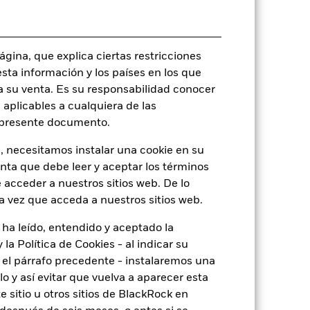
340.793,00
IE000GTJ2I49
gina, que explica ciertas restricciones
Distribución
esta información y los países en los que
a su venta. Es su responsabilidad conocer
Irlanda
 aplicables a cualquiera de las
Semestral
l presente documento.
Sí
, necesitamos instalar una cookie en su
BlackRock Asset Management
Ireland Limited
enta que debe leer y aceptar los términos
 acceder a nuestros sitios web. De lo
State Street Custodial Services
(Ireland) Limited
a vez que acceda a nuestros sitios web.
JCTD NA
 ha leído, entendido y aceptado la
la Política de Cookies - al indicar su
el párrafo precedente - instalaremos una
o
 y así evitar que vuelva a aparecer esta
 sitio u otros sitios de BlackRock en