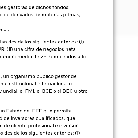
des gestoras de dichos fondos;
o de derivados de materias primas;
onal;
 dos de los siguientes criterios: (i)
; (ii) una cifra de negocios neta
e ellas pueden subir o bajar, y no
n número medio de 250 empleados a lo
, si dichas actividades superan los
valuación ética personal del filtro
l, un organismo público gestor de
l valor de las inversiones del Fondo
na institucional internacional o
dos con la renta variable se puede ver
ndial, el FMI, el BCE o el BEI) u otro
ntecimientos políticos, las noticias
oncentra en ciertos sectores, países,
ómico, de mercado, político,
n un Estado del EEE que permita
ad de inversores cualificados, que
go de divisas. El uso de derivados
 de cliente profesional e inversor
er») a otras clases de acciones del
dos de los siguientes criterios: (i)
ara minimizar el riesgo de contagio