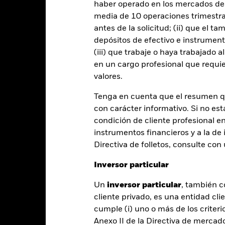
haber operado en los mercados de
nú desplegable que figura justo debajo del nombre del fondo, podrá v
media de 10 operaciones trimestral
cciones con cobertura de divisas se identifican mediante la palabra
 de acciones con cobertura de divisas está disponible mediante solic
antes de la solicitud; (ii) que el t
depósitos de efectivo e instrumen
(iii) que trabaje o haya trabajado 
en un cargo profesional que requie
PRIIP KID
Ficha informativa
Pr
valores.
sition Aware
Download
Rentabilidad
Tenga en cuenta que el resumen 
con carácter informativo. Si no est
Rentabilidad
Datos clave
H
condición de cliente profesional e
instrumentos financieros y a la de 
entabilidad
Directiva de folletos, consulte co
Inversor particular
Año natural
Anual
Anualizada
Acumulada
ge: 2024-06-10 00:00:00 to 2026-08-06 00:00:00.
Un
inversor particular
, también c
: -40 to 80.
te gráfico muestra la rentabilidad del producto como el porcenta
cliente privado, es una entidad cli
s 1 últimos años frente a su índice de referencia. Puede ayudarle 
cumple (i) uno o más de los criterio
oducto en el pasado y compararlo con su índice de referencia.
Anexo II de la Directiva de mercad