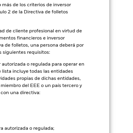
 más de los criterios de inversor
ulo 2 de la Directiva de folletos
d de cliente profesional en virtud de
mentos financieros e inversor
iva de folletos, una persona deberá por
 siguientes requisitos:
2024
2025
 autorizada o regulada para operar en
con limitaciones 1 (%)
lista incluye todas las entidades
vidades propias de dichas entidades,
2023
2024
2025
 miembro del EEE o un país tercero y
con una directiva:
7,3
8,5
8,2
8,6
tuales comisiones de entrada/salida
ra autorizada o regulada;