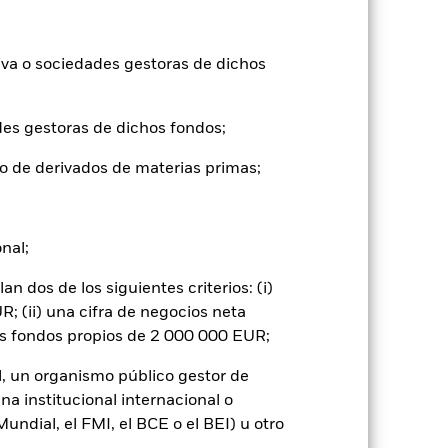
ntabilidad pasada no es un indicador
formas muy diferentes en el futuro.
o
iva o sociedades gestoras de dichos
), con reinversión de los ingresos
mentar o disminuir como resultado de
a divisa distinta de la utilizada para el
des gestoras de dichos fondos;
o de derivados de materias primas;
onal;
 dos de los siguientes criterios: (i)
yores «riesgos de crédito» que los
; (ii) una cifra de negocios neta
or del activo en que se basan y pueden
os fondos propios de 2 000 000 EUR;
Fondo. El impacto sobre el Fondo puede
 a las empresas que participen en
rso de inversión y afectar negativamente
l, un organismo público gestor de
na institucional internacional o
 o como contraparte de contratos
de crédito: El emisor de un valor
ndial, el FMI, el BCE o el BEI) u otro
 de capital.
Riesgo de liquidez: Una