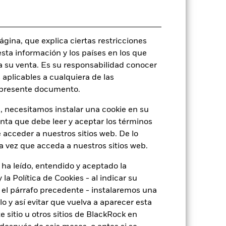
USD High Yield Bond
Monetario diaria
BNTZJQ5
gina, que explica ciertas restricciones
esta información y los países en los que
a su venta. Es su responsabilidad conocer
 aplicables a cualquiera de las
l presente documento.
o
, necesitamos instalar una cookie en su
enta que debe leer y aceptar los términos
 acceder a nuestros sitios web. De lo
de
7,22
a vez que acceda a nuestros sitios web.
 ha leído, entendido y aceptado la
la Política de Cookies - al indicar su
-
el párrafo precedente - instalaremos una
 y así evitar que vuelva a aparecer esta
4,03
 sitio u otros sitios de BlackRock en