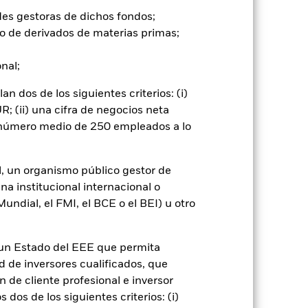
tipos de interés y presentan mayores
ibles a las variaciones del valor del
des gestoras de dichos fondos;
scilaciones en el valor del Fondo.
o de derivados de materias primas;
pleja. El Fondo pretende excluir a
guiente, los inversores deberán
onal;
podría afectar negativamente al valor
 dos de los siguientes criterios: (i)
go de divisas. El uso de derivados
; (ii) una cifra de negocios neta
er») a otras clases de acciones del
ara minimizar el riesgo de contagio
n número medio de 250 empleados a lo
er un listado de todas las clases de
 «Hedged» en su nombre. Además, el
itud a la sociedad gestora del fondo.
l, un organismo público gestor de
na institucional internacional o
cibirá el 62,5% de los ingresos
ndial, el FMI, el BCE o el BEI) u otro
o de valores. Debido a que el
 esto ha quedado excluido de los
n un Estado del EEE que permita
Mostrar menos
ad de inversores cualificados, que
 de cliente profesional e inversor
dos de los siguientes criterios: (i)
s
SFDR Web Disclosure