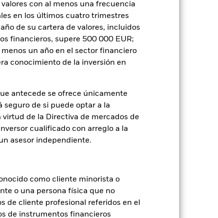
 valores con al menos una frecuencia
es en los últimos cuatro trimestres
amaño de su cartera de valores, incluidos
Holdings
Literatura
tos financieros, supere 500 000 EUR;
al menos un año en el sector financiero
ra conocimiento de la inversión en
que antecede se ofrece únicamente
á seguro de si puede optar a la
je de pérdidas o ganancias anuales en
n virtud de la Directiva de mercados de
a evaluar cómo se ha gestionado el
inversor cualificado con arreglo a la
n un asesor independiente.
onocido como cliente minorista o
ente o una persona física que no
s de cliente profesional referidos en el
os de instrumentos financieros