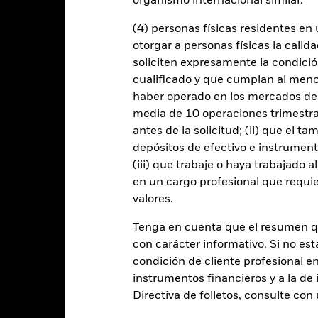
organismo internacional similar.
de compradores y vendedores es insuficiente para permitir que el F
(4) personas físicas residentes e
otorgar a personas físicas la calid
Datos clave
soliciten expresamente la condición
cualificado y que cumplan al menos 
haber operado en los mercados de
media de 10 operaciones trimestral
antes de la solicitud; (ii) que el t
USD 2.968.122.955
Fecha de lanzamiento de la se
depósitos de efectivo e instrumen
Share Class Currency
(iii) que trabaje o haya trabajado 
29 oct 1993
Clase de activo
en un cargo profesional que requie
USD
Clasificación SFDR
valores.
loomberg U.S. Corporate High
Ongoing Charge Fee
Yield 2% Issuer Capped Index
Tenga en cuenta que el resumen 
ISIN
con carácter informativo. Si no est
5,00%
condición de cliente profesional e
Inversión inicial mínima
1,25%
instrumentos financieros y a la de 
Uso de los ingresos
0,00%
Directiva de folletos, consulte co
Estructura legal
USD 1.000,00