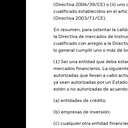
alues
(Directiva 2004/39/CE) o (ii) uno o
cualificado establecidos en el artíc
4
(Directiva 2003/71/CE).
En resumen, para ostentar la calida
2
la Directiva de mercados de instru
cualificado con arreglo a la Direct
0
lo general cumplir uno o más de los
2021
2022
2023
(1) Ser una entidad que deba estar
Índice de referencia 
Rentabilidad total (%)
mercados financieros. La siguiente 
d of interactive chart.
autorizadas que llevan a cabo acti
2021
2022
ya sean autorizadas por un Estado
estén o no autorizadas de acuerdo 
entabilidad total (%) USD
(a) entidades de crédito;
ndice de referencia con limitaciones 1
(%) USD
(b) empresas de inversión;
 rentabilidad se indica tras deducir los gastos corrientes. Las even
edan excluidas del cálculo.
(c) cualquier otra entidad financie