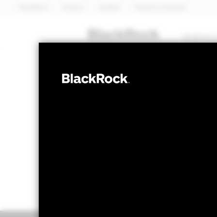
BlackRock
iShares
Aladdin
Nuestra compañía
Quiénes 
RENTA FIJA
BGF US Dollar 
Valor liquidativo a 07 ago 2026
Variación 
USD 9,86
US
52 Semanas: 9,80 - 10,21