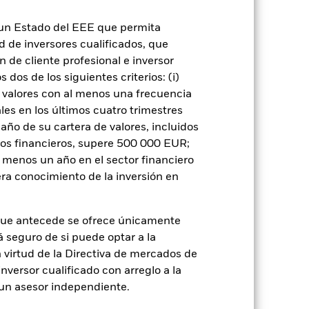
ondo venda o compre las inversiones con
n un Estado del EEE que permita
ad de inversores cualificados, que
 de cliente profesional e inversor
dos de los siguientes criterios: (i)
 valores con al menos una frecuencia
es en los últimos cuatro trimestres
amaño de su cartera de valores, incluidos
rie
20 dic 2023
tos financieros, supere 500 000 EUR;
USD
al menos un año en el sector financiero
Renta fija
ra conocimiento de la inversión en
Artículo 8 - ESG Caracteristicas
1,46%
que antecede se ofrece únicamente
LU2725778034
á seguro de si puede optar a la
n virtud de la Directiva de mercados de
USD 5.000,00
inversor cualificado con arreglo a la
Distribución
n un asesor independiente.
UCITS