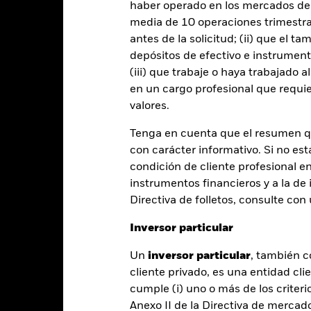
haber operado en los mercados de
Download
Rentabilidad
media de 10 operaciones trimestral
antes de la solicitud; (ii) que el t
entabilidad
Datos clave
Gestores del fondo
depósitos de efectivo e instrumen
(iii) que trabaje o haya trabajado 
entabilidad
en un cargo profesional que requie
valores.
Año natural
Anualizada
Acumulada
Anual
Tenga en cuenta que el resumen 
ge: 2023-11-30 00:00:00 to 2026-07-31 00:00:00.
: 0 to 24.
con carácter informativo. Si no est
te gráfico muestra la rentabilidad del producto como el porcenta
condición de cliente profesional e
s 2 últimos años frente a su índice de referencia. Puede ayudarle 
instrumentos financieros y a la de 
oducto en el pasado y compararlo con su índice de referencia.
Directiva de folletos, consulte co
art
10
r chart with 2 data series.
Inversor particular
e chart has 1 X axis displaying categories.
e chart has 1 Y axis displaying Values. Range: 0 to 10.
Un
inversor particular
, también c
8
cliente privado, es una entidad cli
cumple (i) uno o más de los criterio
6
Anexo II de la Directiva de mercad