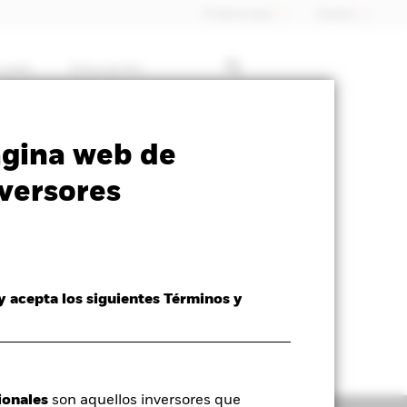
Profesionales
España
rcado
Educación
SFDR Web Disclosure
Download
ágina web de
versores
 y acepta los siguientes Términos y
ionales
son aquellos inversores que