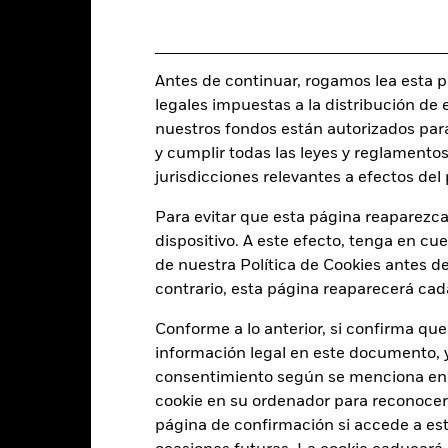
Categoría Morningstar
Luxemburgo
Frecuencia de negociación
BlackRock (Luxembourg) S.A.
SEDOL
Antes de continuar, rogamos lea esta pá
Fecha de la operación + 3 días
legales impuestas a la distribución de 
BGFUDAU
nuestros fondos están autorizados par
y cumplir todas las leyes y reglamentos
jurisdicciones relevantes a efectos de
Características del Fond
Para evitar que esta página reaparezca
dispositivo. A este efecto, tenga en cu
de nuestra Política de Cookies antes de
1185
Rendimiento de distribución 
contrario, esta página reaparecerá cad
dividendos a 12 meses
a 31 jul 2026
Conforme a lo anterior, si confirma que
-
información legal en este documento, y 
Beta de las acciones a 3 años
a -
consentimiento según se menciona en 
7,17
cookie en su ordenador para reconocerlo
Duración modificada
a 30 jun 2026
página de confirmación si accede a este
6,90