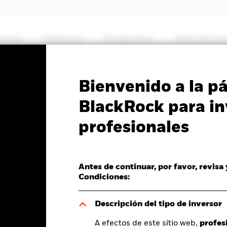
somos
Productos
Perspectivas
Visión de me
PRIIP KID
Ficha informativa
Prospectus
Bienvenido a la p
High Yield Bond Fund
BlackRock para in
profesionales
Antes de continuar, por favor, revisa
del valor liquidativo a 07 ago 2026
Condiciones:
D 0,01 (0,10%)
Descripción del tipo de inversor
A efectos de este sitio web,
profes