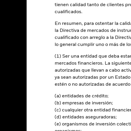
entabilidad
Datos clave
Gestores del fondo
tienen calidad tanto de clientes p
cualificados.
n
En resumen, para ostentar la calida
la Directiva de mercados de instru
 la rentabilidad de su inversión a través de una combinación de reval
e forma coherente con los principios de inversión medioambientales, 
cualificado con arreglo a la Direct
lo general cumplir uno o más de los
 sus activos totales en valores de renta fija denominados en dólare
(1) Ser una entidad que deba estar
tario (es decir, títulos de deuda con vencimientos a corto plazo).
mercados financieros. La siguiente 
autorizadas que llevan a cabo acti
es del Fondo incluirán inversiones con una calificación de solvencia 
ya sean autorizadas por un Estado
versiones con calificación de grado de inversión (es decir, alcanzarán 
estén o no autorizadas de acuerdo 
(a) entidades de crédito;
(b) empresas de inversión;
(c) cualquier otra entidad financie
al en Riesgo.
El valor de las inversiones y los ingresos derivados d
(d) entidades aseguradoras;
os inversores no recuperen la cantidad invertida originalmente.
(e) organismos de inversión colect