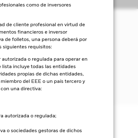
Holdings
Literatura
rofesionales como de inversores
d de cliente profesional en virtud de
mentos financieros e inversor
orización del capital y rendimientos
sociales y de gobierno corporativo
iva de folletos, una persona deberá por
 siguientes requisitos:
s estadounidenses. Estos incluyen
 autorizada o regulada para operar en
lista incluye todas las entidades
vidades propias de dichas entidades,
relativamente baja o que carezcan de
 miembro del EEE o un país tercero y
un nivel específico de solvencia) en el
con una directiva:
ra autorizada o regulada;
e ellas pueden subir o bajar, y no
iva o sociedades gestoras de dichos