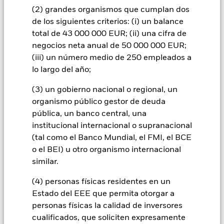
ganancias, provocando mayores oscilaciones en el valor del
(2) grandes organismos que cumplan dos
Fondo. El impacto sobre el Fondo puede ser mayor cuando los
de los siguientes criterios: (i) un balance
derivados se utilizan de forma generalizada o compleja. El
total de 43 000 000 EUR; (ii) una cifra de
Fondo pretende excluir a las empresas que participen en
determinadas actividades incompatibles con los criterios
negocios neta anual de 50 000 000 EUR;
ESG. Por consiguiente, los inversores deberán realizar una
(iii) un número medio de 250 empleados a
evaluación ética personal del filtro ESG del Fondo antes de
lo largo del año;
invertir en este. Este filtro ESG podría afectar negativamente
al valor de las inversiones del Fondo si se compara con un
(3) un gobierno nacional o regional, un
fondo sin dicho filtro.
organismo público gestor de deuda
Todas las clases de acciones con cobertura de divisas de este
pública, un banco central, una
fondo utilizan derivados para cubrir el riesgo de divisas. El
institucional internacional o supranacional
uso de derivados para una clase de acciones podría conllevar
un posible riesgo de contagio (también denominado «spill-
(tal como el Banco Mundial, el FMI, el BCE
over») a otras clases de acciones del fondo. La sociedad
o el BEI) u otro organismo internacional
gestora del fondo se asegurará de que se dispone de los
similar.
procedimientos adecuados para minimizar el riesgo de
contagio a otras clases de acciones. En el menú desplegable
(4) personas físicas residentes en un
que figura justo debajo del nombre del fondo, podrá ver un
Estado del EEE que permita otorgar a
listado de todas las clases de acciones del fondo: las clases de
personas físicas la calidad de inversores
acciones con cobertura de divisas se identifican mediante la
cualificados, que soliciten expresamente
palabra «Hedged» en su nombre. Además, el listado