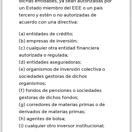
dichas entidades, ya sean autorizadas por
baseline-screens-in-europe-middleeast-and-africa.pdf
un Estado miembro del EEE o un país
tercero y estén o no autorizadas de
acuerdo con una directiva:
INFORMACIÓN IMPORTANTE: Capital en Riesgo.
El valor
(a) entidades de crédito;
de las inversiones y los ingresos derivados de ellas pueden
(b) empresas de inversión;
subir o bajar, y no están garantizados. Es posible que los
(c) cualquier otra entidad financiera
inversores no recuperen la cantidad invertida originalmente.
autorizada o regulada;
El riesgo de crédito, los cambios en los tipos de interés y/o los
(d) entidades aseguradoras;
incumplimientos de los emisores tendrán un impacto
(e) organismos de inversión colectiva o
significativo en el comportamiento de los títulos de renta fija.
Las rebajas de la calificación de solvencia potenciales o reales
sociedades gestoras de dichos
pueden incrementar el nivel de riesgo. Los bonos de
organismos;
titulización de activos y los bonos de titulización hipotecaria
(f) fondos de pensiones o sociedades
están expuestos a riesgos similares a los que se han descrito
gestoras de dichos fondos;
para los valores de renta fija. Estos instrumentos pueden
(g) corredores de materias primas o de
estar sujetos al “riesgo de liquidez”, tener niveles elevados de
endeudamiento y pueden no reflejar plenamente el valor de
derivados de materias primas;
los activos subyacentes. Los derivados pueden ser muy
(h) agentes de bolsa;
sensibles a las variaciones del valor del activo en que se
(i) cualquier otro inversor institucional;
basan y pueden aumentar el volumen de las pérdidas y