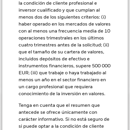
la condición de cliente profesional e
completo de todas las clases de acciones con cobertura de
inversor cualificado y que cumplan al
divisas está disponible mediante solicitud a la sociedad
gestora del fondo.
menos dos de los siguientes criterios: (i)
haber operado en los mercados de valores
En la medida en que el Fondo opere en préstamos de valores
con al menos una frecuencia media de 10
para reducir los gastos, el propio Fondo percibirá el 62,5% de
los ingresos asociadas que se generen, y el 37,5% restante se
operaciones trimestrales en los últimos
recibirá por BlackRock en calidad de agente de préstamo de
cuatro trimestres antes de la solicitud; (ii)
valores. Debido a que el reparto de los ingresos por préstamos
que el tamaño de su cartera de valores,
de valores no incrementa los costes de funcionamiento del
incluidos depósitos de efectivo e
Fondo, esto ha quedado excluido de los gastos corrientes.
instrumentos financieros, supere 500 000
EUR; (iii) que trabaje o haya trabajado al
menos un año en el sector financiero en
Mostrar menos
un cargo profesional que requiera
BGF Global Bond Income Fund
conocimiento de la inversión en valores.
Rentabilidad
Tenga en cuenta que el resumen que
antecede se ofrece únicamente con
Gráfico de rendimiento
Datos clave
carácter informativo. Si no está seguro de
El riesgo de crédito, los cambios en los tipos de interés y/o los
impagos de los emisores tendrán un impacto significativo en
si puede optar a la condición de cliente
la rentabilidad de los títulos de renta fija. Las rebajas de la