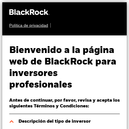
Política de privacidad
Quiénes somos
RENTA FIJA
BGF Global Bond
Productos
Bienvenido a la página
Income Fund
Perspectivas
web de BlackRock para
inversores
Visión de mercado
profesionales
Educación
Antes de continuar, por favor, revisa y acepta los
Profesionales
Valor liquidativo a 07 ago 2026
siguientes Términos y Condiciones:
USD 10,16
52 Semanas: 10,08 - 10,42
España
Descripción del tipo de inversor
Change location
Variación del valor liquidativo a 07 ago 2026