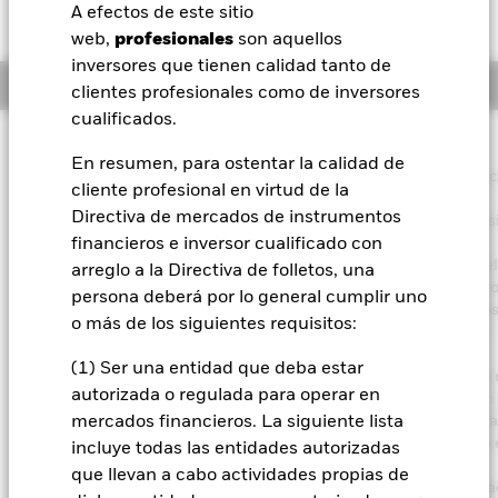
USD 0,00 (0,00%)
A efectos de este sitio
BlackRock
web,
profesionales
son aquellos
inversores que tienen calidad tanto de
Información general
iShares
clientes profesionales como de inversores
cualificados.
Aladdin
Filosofía de inversión
En resumen, para ostentar la calidad de
El Fondo trata de obtener un rendimiento de su inversión sin sacr
cliente profesional en virtud de la
Nuestra compañía
la revalorización del capital a largo plazo, de un modo que sea
Directiva de mercados de instrumentos
consistente con los principios de inversión sostenible y de invers
centrada en criterios medioambientales, sociales y de gobierno
financieros e inversor cualificado con
corporativo (ESG). El Fondo invierte a escala mundial al menos e
arreglo a la Directiva de folletos, una
de sus activos totales en valores de renta fija. Entre estos están l
persona deberá por lo general cumplir uno
bonos y los instrumentos del mercado monetario (es decir, título
o más de los siguientes requisitos:
deuda con vencimientos a corto plazo). Con el fin de obtener un
rendimiento superior a la media, el Fondo buscará fuentes de
(1) Ser una entidad que deba estar
rentabilidad diversificadas entre diversos valores mobiliarios de 
autorizada o regulada para operar en
fija. Los activos totales del Fondo se invertirán de acuerdo con lo
establecido en su Política ESG, tal como se indica en el folleto. P
mercados financieros. La siguiente lista
obtener más información sobre las características ESG, consulte 
incluye todas las entidades autorizadas
folleto y visite el sitio web de BlackRock:
que llevan a cabo actividades propias de
https://www.blackrock.com/corporate/literature/publication/bla