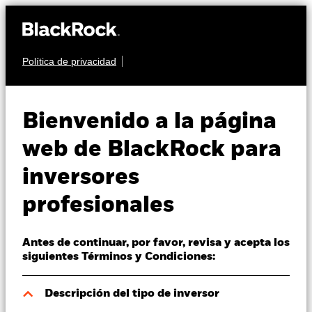
Política de privacidad
Quiénes somos
RENTA FIJA
iShares Euro
Productos
Bienvenido a la página
Government Bond
Perspectivas
web de BlackRock para
Index Fund (IE)
inversores
Visión de mercado
profesionales
Educación
Antes de continuar, por favor, revisa y acepta los
Profesionales
siguientes Términos y Condiciones:
Valor liquidativo a 07 ago 2026
España
Descripción del tipo de inversor
USD 11,38
Change location