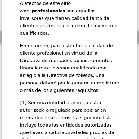
52 Semanas: 11,04 - 11,53
A efectos de este sitio
BlackRock
web,
profesionales
son aquellos
Variación del valor liquidativo a 07 ago 2026
USD 0,00 (-0,03%)
inversores que tienen calidad tanto de
iShares
clientes profesionales como de inversores
cualificados.
Información general
Aladdin
En resumen, para ostentar la calidad de
cliente profesional en virtud de la
Filosofía de inversión
Nuestra compañía
Directiva de mercados de instrumentos
El Fondo tiene por objetivo obtener la rentabilidad total de su
financieros e inversor cualificado con
inversión, a través de una combinación de revalorización del
capital y rendimientos, que refleje la rentabilidad del Índice
arreglo a la Directiva de folletos, una
FTSE Euro Government Bond, el índice de referencia del
persona deberá por lo general cumplir uno
Fondo. El Fondo invierte principalmente en los valores de
o más de los siguientes requisitos:
renta fija (RF) (como bonos) que componen el índice de
referencia del Fondo (que está integrado por bonos del
(1) Ser una entidad que deba estar
Estado). En aquellas jurisdicciones en las que el Fondo esté
autorizada o regulada para operar en
sujeto a retenciones fiscales por la inversión en valores de RF
mercados financieros. La siguiente lista
emitidos por Estados, el Fondo podrá invertir en instituciones
financieras de alta calidad.
incluye todas las entidades autorizadas
que llevan a cabo actividades propias de