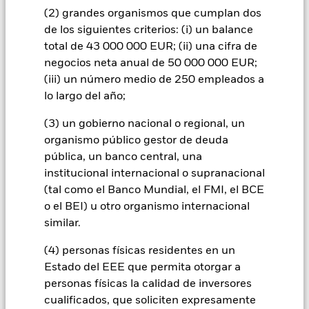
en títulos de renta fija emitidos por empresas. Existe un
(2) grandes organismos que cumplan dos
riesgo de impago si la sociedad no puede pagar los
de los siguientes criterios: (i) un balance
rendimientos o reembolsar el capital al Fondo en su momento
total de 43 000 000 EUR; (ii) una cifra de
debido. La cobertura de divisas está diseñada para reducir,
negocios neta anual de 50 000 000 EUR;
pero no puede eliminar, el impacto de los movimientos entre
la Moneda base y las divisas en las que se negocia parte o la
(iii) un número medio de 250 empleados a
totalidad de los instrumentos subyacentes. Dependiendo de
lo largo del año;
los tipos de cambio, esto puede tener un impacto positivo o
negativo sobre la rentabilidad del Fondo.
(3) un gobierno nacional o regional, un
organismo público gestor de deuda
Todas las clases de acciones con cobertura de divisas de este
pública, un banco central, una
fondo utilizan derivados para cubrir el riesgo de divisas. El
institucional internacional o supranacional
uso de derivados para una clase de acciones podría conllevar
un posible riesgo de contagio (también denominado «spill-
(tal como el Banco Mundial, el FMI, el BCE
over») a otras clases de acciones del fondo. La sociedad
o el BEI) u otro organismo internacional
gestora del fondo se asegurará de que se dispone de los
similar.
procedimientos adecuados para minimizar el riesgo de
contagio a otras clases de acciones. En el menú desplegable
(4) personas físicas residentes en un
que figura justo debajo del nombre del fondo, podrá ver un
Estado del EEE que permita otorgar a
listado de todas las clases de acciones del fondo: las clases de
personas físicas la calidad de inversores
acciones con cobertura de divisas se identifican mediante la
palabra «Hedged» en su nombre. Además, el listado
cualificados, que soliciten expresamente