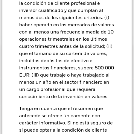
completo de todas las clases de acciones con cobertura de
la condición de cliente profesional e
divisas está disponible mediante solicitud a la sociedad
inversor cualificado y que cumplan al
gestora del fondo.
menos dos de los siguientes criterios: (i)
haber operado en los mercados de valores
con al menos una frecuencia media de 10
Mostrar menos
operaciones trimestrales en los últimos
iShares Global Aggregate Bond ESG SRI UCITS ETF
cuatro trimestres antes de la solicitud; (ii)
Rentabilidad
que el tamaño de su cartera de valores,
incluidos depósitos de efectivo e
Gráfico de rendimiento
instrumentos financieros, supere 500 000
Datos clave
El riesgo de crédito, los cambios en los tipos de interés y/o los
EUR; (iii) que trabaje o haya trabajado al
impagos de los emisores tendrán un impacto significativo en
menos un año en el sector financiero en
la rentabilidad de los títulos de renta fija. Las rebajas de la
Ver gráfico completo
Características del Fondo
calificación de solvencia potenciales o reales pueden
Activos Netos
EUR 1.876.992.800
un cargo profesional que requiera
incrementar el nivel de riesgo.
a 06 ago 2026
Rentabilidad
conocimiento de la inversión en valores.
Riesgo de contraparte: La insolvencia de cualquier entidad
Localizaciones registrados
que presta servicios como la custodia de activos, o como
Número de posiciones
10740
Fecha de lanzamiento de la
25 ago 2021
contraparte de contratos financieros como los derivados,
a 06 ago 2026
Tenga en cuenta que el resumen que
serie
puede exponer a la Clase de acciones a pérdidas financieras.
Posiciones
antecede se ofrece únicamente con
Alemania
Riesgo de crédito: El emisor de un valor mantenido en el
Ticker del índice de referencia
I36429
Share Class Currency
EUR
Fondo podría no satisfacer sus obligaciones de pago de
carácter informativo. Si no está seguro de
Desglose
importes debidos o de reembolso de capital.
Riesgo de
Beta de las acciones a 3 años
0,560
Clase de activo
Renta fija
Este gráfico muestra la rentabilidad del producto como el
Arabia Saudita
si puede optar a la condición de cliente
liquidez: Una menor liquidez significa que el número de