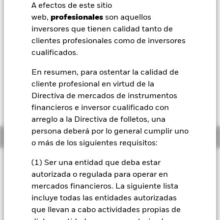
Valor liquidativo a 06 ago 2026
A efectos de este sitio
EUR 4,58
BlackRock
web,
profesionales
son aquellos
52 Semanas: 4,54 - 4,67
inversores que tienen calidad tanto de
iShares
Variación del valor liquidativo a 06 ago 2026
clientes profesionales como de inversores
EUR -0,01 (-0,15%)
cualificados.
Aladdin
Rentabilidad total medida con valor liquidativo a 06 ago 2026
En resumen, para ostentar la calidad de
YTD:
-0,64%
cliente profesional en virtud de la
Nuestra compañía
Rendimiento a peor a 06 ago 2026
Directiva de mercados de instrumentos
3,98%
financieros e inversor cualificado con
arreglo a la Directiva de folletos, una
persona deberá por lo general cumplir uno
Información general
o más de los siguientes requisitos:
Filosofía de inversión
(1) Ser una entidad que deba estar
autorizada o regulada para operar en
El Fondo tiene por objetivo obtener una rentabilidad de su
mercados financieros. La siguiente lista
inversión, a través de una combinación de revalorización del
capital y rendimientos de los activos del Fondo, que refleje la
incluye todas las entidades autorizadas
rentabilidad del Bloomberg MSCI Global Aggregate Green
que llevan a cabo actividades propias de
Bond ESG SRI Index, el índice de referencia del Fondo