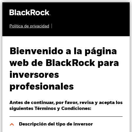
Política de privacidad
Quiénes somos
RENTA FIJA
iShares Global
Productos
Bienvenido a la página
Aggregate Bond
Perspectivas
web de BlackRock para
AEGE
ESG SRI UCITS
inversores
Visión de mercado
ETF
profesionales
Educación
Antes de continuar, por favor, revisa y acepta los
Profesionales
siguientes Términos y Condiciones:
España
Descripción del tipo de inversor
Change location