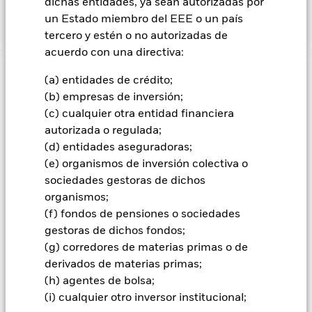
dichas entidades, ya sean autorizadas por
(Índice).
un Estado miembro del EEE o un país
tercero y estén o no autorizadas de
acuerdo con una directiva:
INFORMACIÓN IMPORTANTE: Capital en Riesgo.
El valor
(a) entidades de crédito;
de las inversiones y los ingresos derivados de ellas pueden
(b) empresas de inversión;
subir o bajar, y no están garantizados. Es posible que los
(c) cualquier otra entidad financiera
inversores no recuperen la cantidad invertida originalmente.
autorizada o regulada;
Información importante:
Información importante: El valor de
(d) entidades aseguradoras;
su inversión y los rendimientos generados por ella variarán y
(e) organismos de inversión colectiva o
no puede garantizarse la cantidad de su inversión inicial. Los
sociedades gestoras de dichos
fondos cotizados (ETF) cotizan en bolsas igual que los
valores, y se compran y se venden a precios de mercado que
organismos;
pueden ser distintos a los valores liquidativos de los fondos
(f) fondos de pensiones o sociedades
cotizados (ETF). Dos riesgos principales relacionados con la
gestoras de dichos fondos;
inversión en renta fija son el riesgo de tipos de interés y el
(g) corredores de materias primas o de
riesgo de crédito. Normalmente, cuando los tipos de interés
derivados de materias primas;
suben, se produce la correspondiente disminución del valor
de mercado de los bonos. El riesgo de crédito se refiere a la
(h) agentes de bolsa;
posibilidad de que el emisor del bono no pueda devolver el
(i) cualquier otro inversor institucional;
capital ni realizar los pagos de los intereses. El fondo invierte