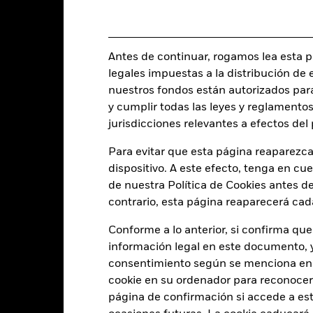
Share Class Currency
22 jun 2021
Clase de activo
USD
Clasificación SFDR
Antes de continuar, rogamos lea esta pá
A_CORPUH / BCHYXCE2UH /
legales impuestas a la distribución de 
Ongoing Charge Fee
JPMESGIBD Index (USD)
nuestros fondos están autorizados par
ISIN
0,00%
y cumplir todas las leyes y reglamentos
Inversión inicial mínima
0,20%
jurisdicciones relevantes a efectos de
Uso de los ingresos
0,00%
Para evitar que esta página reaparezca
Estructura legal
USD 1.000,00
dispositivo. A este efecto, tenga en cu
Categoría Morningstar
de nuestra Política de Cookies antes de
Luxemburgo
contrario, esta página reaparecerá cad
Frecuencia de negociación
BlackRock (Luxembourg) S.A.
SEDOL
Conforme a lo anterior, si confirma que
Fecha de la operación + 3 días
información legal en este documento, y 
BGSMCIA
consentimiento según se menciona en 
cookie en su ordenador para reconocerlo
página de confirmación si accede a este