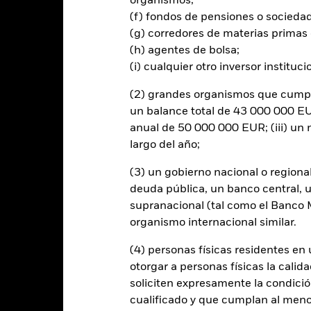
organismos;
(f) fondos de pensiones o socieda
al en Riesgo.
El valor de las inversiones y los ingresos derivados d
(g) corredores de materias primas 
os inversores no recuperen la cantidad invertida originalmente.
(h) agentes de bolsa;
 el riesgo de crédito y/o los impagos de los emisores tendrán un impac
(i) cualquier otro inversor instituci
ores calificados sin categoría de inversión pueden ser más sensibles a 
jas de la calificación de solvencia potenciales o reales pueden increm
(2) grandes organismos que cumplan
participen en determinadas actividades incompatibles con los criter
un balance total de 43 000 000 EUR
ación ética personal del filtro ESG del Fondo antes de invertir en est
anual de 50 000 000 EUR; (iii) u
iones del Fondo si se compara con un fondo sin dicho filtro. Los de
 en que se basan y pueden aumentar el volumen de las pérdidas y gan
largo del año;
 El impacto sobre el Fondo puede ser mayor cuando los derivados se u
cuantitativos para tomar decisiones relacionadas con las inversiones
(3) un gobierno nacional o regiona
po, un modelo cuantitativo puede volverse menos eficiente o inclus
deuda pública, un banco central, u
ado.
supranacional (tal como el Banco Mu
rtura de divisas de este fondo utilizan derivados para cubrir el ries
organismo internacional similar.
onllevar un posible riesgo de contagio (también denominado «spill-ov
o se asegurará de que se dispone de los procedimientos adecuados p
(4) personas físicas residentes e
nú desplegable que figura justo debajo del nombre del fondo, podrá v
otorgar a personas físicas la calid
cciones con cobertura de divisas se identifican mediante la palabra
soliciten expresamente la condición
 de acciones con cobertura de divisas está disponible mediante solic
cualificado y que cumplan al menos 
en préstamos de valores para reducir los gastos, el propio Fondo per