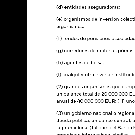
(d) entidades aseguradoras;
entabilidad total (%)
AUD
(e) organismos de inversión colect
organismos;
ndice de referencia
bjetivo 1 (%) USD
(f) fondos de pensiones o socieda
 rentabilidad se indica tras deducir los gastos corrientes. Las even
edan excluidas del cálculo.
(g) corredores de materias primas 
s cifras mostradas hacen referencia a rentabilidades pasadas.
La re
(h) agentes de bolsa;
able de la rentabilidad futura. Los mercados podrían evolucionar de 
ede ayudarle a evaluar cómo se ha gestionado el fondo en el pasad
(i) cualquier otro inversor instituci
 rentabilidad se muestra tomando como base el Valor Liquidativo (VL
utos cuando corresponda. La rentabilidad de su inversión puede au
(2) grandes organismos que cumplan
s fluctuaciones del valor de las divisas si su inversión se realiza en un
un balance total de 20 000 000 EUR
lculo de la rentabilidad pasada. Fuente: Blackrock
anual de 40 000 000 EUR; (iii) un
(3) un gobierno nacional o regiona
deuda pública, un banco central, u
Riesgos clave
supranacional (tal como el Banco Mu