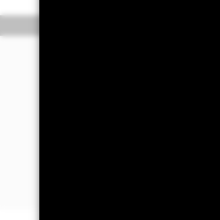
Información general
R
Filosofía de inversió
El Fondo trata de proporcionar una re
porcentajes idénticos) el Bloomberg
Capped USD Hedged Index y el J.P. Mo
El Fondo invierte al menos el 70 % de 
obligacones del Estado o bonos corpora
calificación de solvencia relativament
El Fondo también podrá invertir en v
entidades supranacionales (por ejempl
decir, valores financieros que combina
al Fondo las mejores oportunidades de 