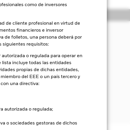
rofesionales como de inversores
Holdings
Literatura
d de cliente profesional en virtud de
mentos financieros e inversor
iva de folletos, una persona deberá por
cia compuesto, que incluye (en
 siguientes requisitos:
h Yield Index Excl CMBS & EMG 2%
 autorizada o regulada para operar en
eferencia).
lista incluye todas las entidades
a de todo el mundo (es decir, bonos u
vidades propias de dichas entidades,
versión (es decir, valores con una
 miembro del EEE o un país tercero y
con una directiva:
tidos por agencias gubernamentales,
s locales, o valores híbridos (es
 y otras clases de activos para ofrecer
ra autorizada o regulada;
iva o sociedades gestoras de dichos