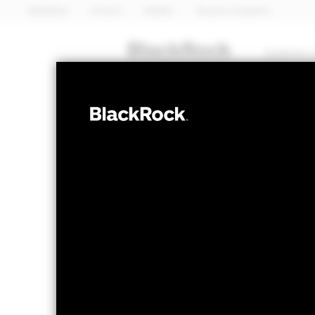
BlackRock
iShares
Aladdin
Nuestra compañía
Quiénes 
RENTA FIJA
BGF Systematic
Fund
Valor liquidativo a 07 ago 2026
Variación 
AUD 10,57
AUD 
52 Semanas: 10,05 - 10,64