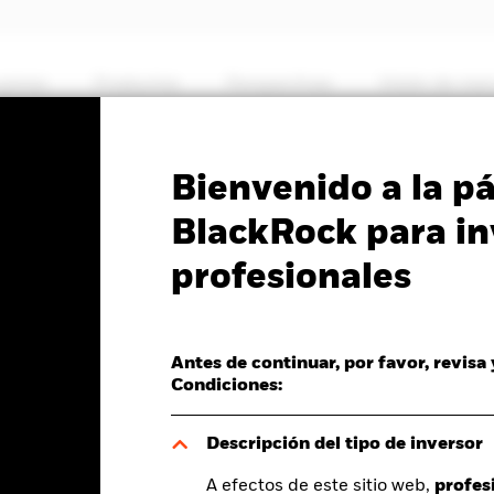
somos
Productos
Perspectivas
Visión de me
PRIIP KID
Ficha informativa
Prospectus
Bienvenido a la p
 Multi Allocation Credit
BlackRock para in
profesionales
Antes de continuar, por favor, revisa
Condiciones:
del valor liquidativo a 07 ago 2026
0,00 (0,00%)
Descripción del tipo de inversor
A efectos de este sitio web,
profes