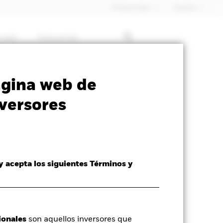
Profesionales
España
rcado
Educación
SFDR Web Disclosure
Download
ágina web de
versores
 y acepta los siguientes Términos y
ionales
son aquellos inversores que