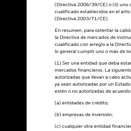
(Directiva 2004/39/CE) o (ii) uno o
art
15
r chart with 2 data series.
cualificado establecidos en el artíc
e chart has 1 X axis displaying categories.
(Directiva 2003/71/CE).
e chart has 1 Y axis displaying Values. Range: -20 to 15.
10
En resumen, para ostentar la calida
5
la Directiva de mercados de instru
cualificado con arreglo a la Direct
0
alues
lo general cumplir uno o más de los
-5
(1) Ser una entidad que deba estar
mercados financieros. La siguiente 
-10
autorizadas que llevan a cabo acti
ya sean autorizadas por un Estado
-15
estén o no autorizadas de acuerdo 
-20
(a) entidades de crédito;
2016
2017
2018
2019
2020
2021
Índice de referen
Rentabilidad total (%)
(b) empresas de inversión;
d of interactive chart.
(c) cualquier otra entidad financie
2016
2017
2018
2019
2020