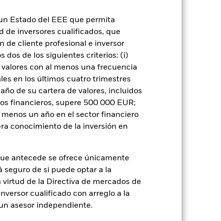
n un Estado del EEE que permita
ignificativo en la rentabilidad de los
os que los valores de renta fija con mejor
ad de inversores cualificados, que
iesgo.
Los derivados pueden ser muy
 de cliente profesional e inversor
s y ganancias, lo que se traduciría
 se utilizan de una forma generalizada o
dos de los siguientes criterios: (i)
 con los criterios ESG. Este filtro ESG
 valores con al menos una frecuencia
 si se compara con un fondo sin dicho
ida que la dinámica del mercado cambie
es en los últimos cuatro trimestres
cias en determinadas condiciones del
amaño de su cartera de valores, incluidos
 o como contraparte de contratos
tos financieros, supere 500 000 EUR;
de crédito: El emisor de un valor
al menos un año en el sector financiero
 de capital.
Riesgo de liquidez: Una
ondo venda o compre las inversiones con
ra conocimiento de la inversión en
que antecede se ofrece únicamente
á seguro de si puede optar a la
n virtud de la Directiva de mercados de
inversor cualificado con arreglo a la
n un asesor independiente.
rie
22 jun 2021