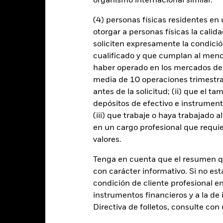
organismo internacional similar.
(4) personas físicas residentes e
iesgo de crédito y/o los impagos de los emisores tendrán un impacto s
cados sin categoría de inversión pueden ser más sensibles a estos riesg
otorgar a personas físicas la calid
ión de solvencia potenciales o reales pueden incrementar el nivel de r
soliciten expresamente la condición
l activo en que se basan y pueden aumentar el volumen de las pérdida
ndo. El impacto sobre el Fondo puede ser mayor cuando los derivados
cualificado y que cumplan al menos 
s empresas que participen en determinadas actividades incompatibles
haber operado en los mercados de
versión y afectar negativamente al valor de las inversiones del Fondo
tivos para tomar decisiones relacionadas con las inversiones. A med
media de 10 operaciones trimestral
itativo puede volverse menos eficiente o incluso presentar deficien
antes de la solicitud; (ii) que el t
 cualquier entidad que presta servicios como la custodia de activos,
depósitos de efectivo e instrumen
instrumentos, puede exponer al Fondo a pérdidas financieras.
Riesgo 
(iii) que trabaje o haya trabajado 
enda sus obligaciones de pago de importes debidos o de reembolso
de compradores y vendedores es insuficiente para permitir que el F
en un cargo profesional que requie
valores.
Tenga en cuenta que el resumen 
Datos clave
con carácter informativo. Si no est
condición de cliente profesional e
instrumentos financieros y a la de 
Directiva de folletos, consulte co
USD 150.852.865
Fecha de lanzamiento de la se