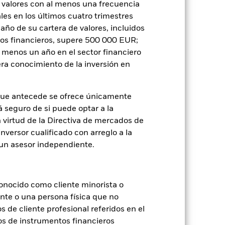
 valores con al menos una frecuencia
o de valores. Debido a que el
es en los últimos cuatro trimestres
 esto ha quedado excluido de los
amaño de su cartera de valores, incluidos
tos financieros, supere 500 000 EUR;
Mostrar menos
al menos un año en el sector financiero
ra conocimiento de la inversión en
ospectus
SFDR Web Disclosure
que antecede se ofrece únicamente
á seguro de si puede optar a la
Holdings
Literatura
n virtud de la Directiva de mercados de
inversor cualificado con arreglo a la
n un asesor independiente.
onocido como cliente minorista o
je de pérdidas o ganancias anuales en
ente o una persona física que no
a evaluar cómo se ha gestionado el
s de cliente profesional referidos en el
os de instrumentos financieros