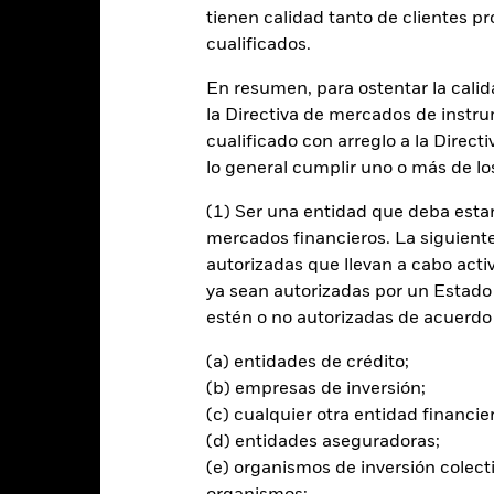
tienen calidad tanto de clientes p
cualificados.
entabilidad
Datos clave
Gestores del fondo
En resumen, para ostentar la calida
n
la Directiva de mercados de instru
cualificado con arreglo a la Direct
ntabilidad positiva (neta de comisiones) sobre un índice de referen
lo general cumplir uno o más de los
 Global Aggregate Corporate USD Hedged Index, el BBG Global Hig
(1) Ser una entidad que deba estar
rgan EMBI ESG Global Diversified USD Hedged Index (el Índice de r
mercados financieros. La siguiente 
sus activos totales en una gama diversificada de valores de renta fij
autorizadas que llevan a cabo acti
tivos) con calificación de grado de inversión e inferior a grado de in
ya sean autorizadas por un Estado
e baja o que carecen de calificación).
estén o no autorizadas de acuerdo 
alores relacionados con la deuda (por ejemplo, bonos de crédito emi
(a) entidades de crédito;
o, el Banco Internacional de Reconstrucción y Fomento) y autoridade
(b) empresas de inversión;
n características de deuda y renta variable, como bonos convertibles)
(c) cualquier otra entidad financie
alcanzar su objetivo de inversión y/o con fines de liquidez.
(d) entidades aseguradoras;
(e) organismos de inversión colect