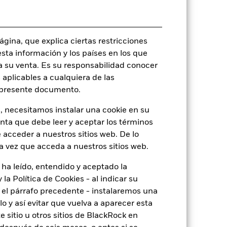
AUD
Renta fija
Artículo 8 - ESG Caracteristicas
gina, que explica ciertas restricciones
esta información y los países en los que
0,25%
a su venta. Es su responsabilidad conocer
LU2342603326
 aplicables a cualquiera de las
USD 10.000.000,00
l presente documento.
Acumulación
, necesitamos instalar una cookie en su
UCITS
enta que debe leer y aceptar los términos
Other Bond
 acceder a nuestros sitios web. De lo
a vez que acceda a nuestros sitios web.
Monetario diaria
BMBQ8T5
 ha leído, entendido y aceptado la
la Política de Cookies - al indicar su
el párrafo precedente - instalaremos una
 y así evitar que vuelva a aparecer esta
 sitio u otros sitios de BlackRock en