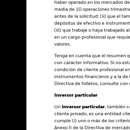
haber operado en los mercados de
% restante se recibirá por BlackRock en calidad de agente de préstam
media de 10 operaciones trimestral
os de valores no incrementa los costes de funcionamiento del Fondo,
antes de la solicitud; (ii) que el t
depósitos de efectivo e instrumen
(iii) que trabaje o haya trabajado 
en un cargo profesional que requie
valores.
PRIIP KID
Ficha informativa
Pr
cation Credit
Download
Rentabilidad
Tenga en cuenta que el resumen 
con carácter informativo. Si no est
entabilidad
Datos clave
Gestores del fondo
condición de cliente profesional e
instrumentos financieros y a la de 
entabilidad
Directiva de folletos, consulte co
Inversor particular
Año natural
Anualizada
Acumulada
Anual
ge: 2021-05-31 00:00:00 to 2026-07-31 00:00:00.
Un
inversor particular
, también c
: -40 to 20.
te gráfico muestra la rentabilidad del producto como el porcenta
cliente privado, es una entidad cli
s 4 últimos años frente a su índice de referencia. Puede ayudarle 
cumple (i) uno o más de los criterio
oducto en el pasado y compararlo con su índice de referencia.
Anexo II de la Directiva de mercad