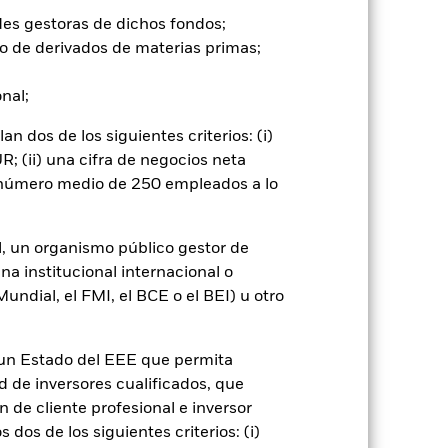
des gestoras de dichos fondos;
e ellas pueden subir o bajar, y no
o de derivados de materias primas;
to significativo en la rentabilidad
onal;
estos riesgos que los valores de renta
entar el nivel de riesgo. El Fondo
 dos de los siguientes criterios: (i)
ios ESG. Por consiguiente, los
; (ii) una cifra de negocios neta
e. Este filtro ESG podría afectar
n número medio de 250 empleados a lo
rivados pueden ser muy sensibles a
ancias, lo que se traduciría mayores
tilizan de una forma generalizada o
. A medida que la dinámica del
l, un organismo público gestor de
o presentar deficiencias en
na institucional internacional o
ndial, el FMI, el BCE o el BEI) u otro
go de divisas. El uso de derivados
er») a otras clases de acciones del
ara minimizar el riesgo de contagio
n un Estado del EEE que permita
er un listado de todas las clases de
ad de inversores cualificados, que
 «Hedged» en su nombre. Además, el
 de cliente profesional e inversor
itud a la sociedad gestora del fondo.
dos de los siguientes criterios: (i)
cibirá el 62,5% de los ingresos