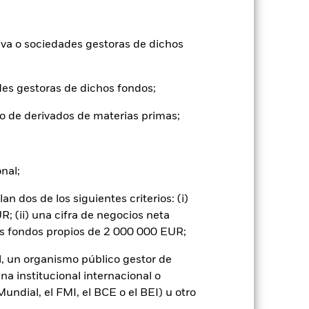
-15,7
8,6
5,1
8,4
iva o sociedades gestoras de dichos
-14,5
11,0
6,0
9,5
des gestoras de dichos fondos;
tuales comisiones de entrada/salida
o de derivados de materias primas;
ntabilidad pasada no es un indicador
formas muy diferentes en el futuro.
o
onal;
), con reinversión de los ingresos
mentar o disminuir como resultado de
 dos de los siguientes criterios: (i)
a divisa distinta de la utilizada para el
; (ii) una cifra de negocios neta
os fondos propios de 2 000 000 EUR;
l, un organismo público gestor de
na institucional internacional o
ndial, el FMI, el BCE o el BEI) u otro