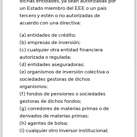
dichas entidades, ya sean autorizadas por
normales del mercado, el Fondo invertirá en valores de renta
un Estado miembro del EEE o un país
variable de empresas de elevada, mediana y pequeña
capitalización bursátil (la capitalización bursátil se obtiene
tercero y estén o no autorizadas de
multiplicando la cotización bursátil de la empresa por el
acuerdo con una directiva:
número de acciones emitidas). Aunque es probable que la
mayor parte de las inversiones del Fondo se haga en
(a) entidades de crédito;
empresas establecidas en mercados desarrollados de todo el
(b) empresas de inversión;
mundo, el Fondo también podrá invertir en mercados
(c) cualquier otra entidad financiera
emergentes.
autorizada o regulada;
(d) entidades aseguradoras;
(e) organismos de inversión colectiva o
sociedades gestoras de dichos
INFORMACIÓN IMPORTANTE: Capital en Riesgo.
El valor
organismos;
de las inversiones y los ingresos derivados de ellas pueden
subir o bajar, y no están garantizados. Es posible que los
(f) fondos de pensiones o sociedades
inversores no recuperen la cantidad invertida originalmente.
gestoras de dichos fondos;
(g) corredores de materias primas o de
Todas las clases de acciones con cobertura de divisas de este
derivados de materias primas;
fondo utilizan derivados para cubrir el riesgo de divisas. El
uso de derivados para una clase de acciones podría conllevar
(h) agentes de bolsa;
un posible riesgo de contagio (también denominado «spill-
(i) cualquier otro inversor institucional;
over») a otras clases de acciones del fondo. La sociedad