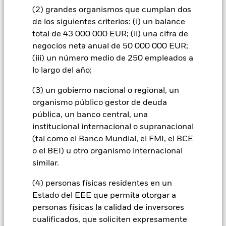
gestora del fondo se asegurará de que se dispone de los
(2) grandes organismos que cumplan dos
procedimientos adecuados para minimizar el riesgo de
de los siguientes criterios: (i) un balance
contagio a otras clases de acciones. En el menú desplegable
total de 43 000 000 EUR; (ii) una cifra de
que figura justo debajo del nombre del fondo, podrá ver un
negocios neta anual de 50 000 000 EUR;
listado de todas las clases de acciones del fondo: las clases de
(iii) un número medio de 250 empleados a
acciones con cobertura de divisas se identifican mediante la
lo largo del año;
palabra «Hedged» en su nombre. Además, el listado
completo de todas las clases de acciones con cobertura de
(3) un gobierno nacional o regional, un
divisas está disponible mediante solicitud a la sociedad
organismo público gestor de deuda
gestora del fondo.
pública, un banco central, una
En la medida en que el Fondo opere en préstamos de valores
institucional internacional o supranacional
para reducir los gastos, el propio Fondo percibirá el 62,5% de
(tal como el Banco Mundial, el FMI, el BCE
los ingresos asociadas que se generen, y el 37,5% restante se
recibirá por BlackRock en calidad de agente de préstamo de
o el BEI) u otro organismo internacional
valores. Debido a que el reparto de los ingresos por préstamos
similar.
de valores no incrementa los costes de funcionamiento del
Fondo, esto ha quedado excluido de los gastos corrientes.
(4) personas físicas residentes en un
Estado del EEE que permita otorgar a
personas físicas la calidad de inversores
Mostrar menos
cualificados, que soliciten expresamente