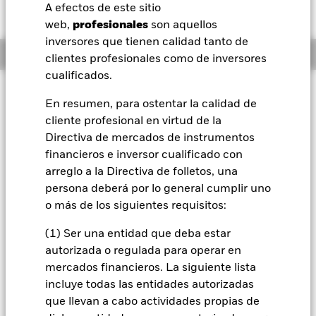
RMB 2,09 (1,75%)
A efectos de este sitio
BlackRock
web,
profesionales
son aquellos
inversores que tienen calidad tanto de
Información general
iShares
clientes profesionales como de inversores
cualificados.
Aladdin
Filosofía de inversión
En resumen, para ostentar la calidad de
El Fondo tiene por objetivo maximizar la rentabilidad de su
cliente profesional en virtud de la
Nuestra compañía
inversión a través de una combinación de crecimiento del
Directiva de mercados de instrumentos
capital y rendimientos de los activos del Fondo, e invirtiendo
de forma coherente con los principios medioambientales,
financieros e inversor cualificado con
sociales y de gobierno corporativo (ESG) aplicados a la
arreglo a la Directiva de folletos, una
inversión. El Fondo invierte al menos el 70 % de sus activos
persona deberá por lo general cumplir uno
totales en valores de renta variable (como acciones) de
o más de los siguientes requisitos:
empresas de todo el mundo cuya actividad económica
principal incluya la investigación, el desarrollo, la producción
(1) Ser una entidad que deba estar
o la distribución de tecnologías nuevas y emergentes. El
autorizada o regulada para operar en
Fondo se concentrará en aspectos tecnológicos de última
generación, como la inteligencia artificial, la informática, la
mercados financieros. La siguiente lista
automatización, la robótica, los análisis tecnológicos, el
incluye todas las entidades autorizadas
comercio electrónico, los sistemas de pago, las
que llevan a cabo actividades propias de
telecomunicaciones y el diseño generativo. En condiciones