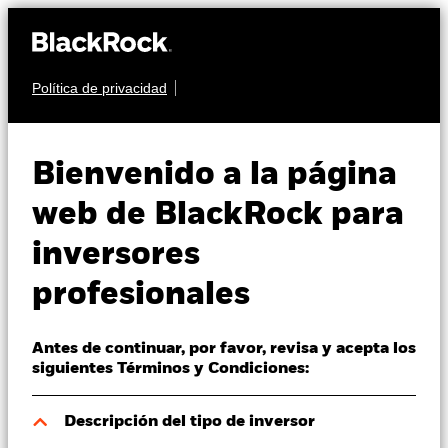
Política de privacidad
Quiénes somos
RENTA VARIABLE
BGF Next Generation
Productos
Bienvenido a la página
Technology Fund
Perspectivas
web de BlackRock para
inversores
Visión de mercado
profesionales
Educación
Antes de continuar, por favor, revisa y acepta los
Profesionales
Valor liquidativo a 07 ago 2026
siguientes Términos y Condiciones:
RMB 121,30
52 Semanas: 76,90 - 146,50
España
Descripción del tipo de inversor
Change location
Variación del valor liquidativo a 07 ago 2026