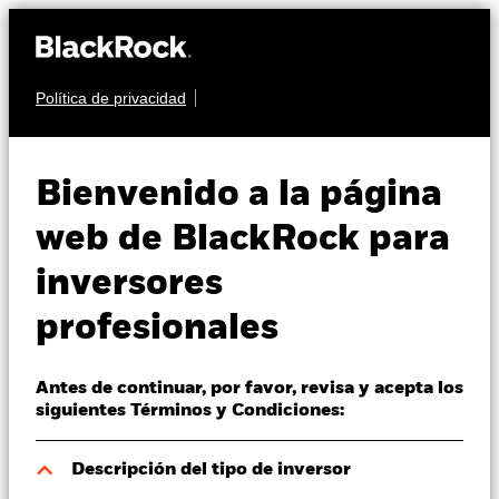
Política de privacidad
Quiénes somos
RENTA VARIABLE
iShares Edge
Productos
Bienvenido a la página
MSCI World
Perspectivas
web de BlackRock para
Minimum
inversores
Visión de mercado
MVWE
Volatility
profesionales
Educación
Advanced UCITS
Antes de continuar, por favor, revisa y acepta los
ETF
Profesionales
siguientes Términos y Condiciones:
España
Descripción del tipo de inversor
Change location