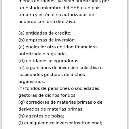
dichas entidades, ya sean autorizadas por
capital y rendimientos de los activos del Fondo, que refleje la
rentabilidad del MSCI World Minimum Volatility Advanced
un Estado miembro del EEE o un país
Select Index, el índice de referencia del Fondo (Índice). La
tercero y estén o no autorizadas de
Clase de Acciones, a través del Fondo, se gestiona de forma
acuerdo con una directiva:
pasiva e invierte, siempre que sea posible y viable, en los
valores de renta variable (p. ej., acciones) que componen el
(a) entidades de crédito;
Índice.
(b) empresas de inversión;
(c) cualquier otra entidad financiera
autorizada o regulada;
(d) entidades aseguradoras;
INFORMACIÓN IMPORTANTE: Capital en Riesgo.
El valor
(e) organismos de inversión colectiva o
de las inversiones y los ingresos derivados de ellas pueden
sociedades gestoras de dichos
subir o bajar, y no están garantizados. Es posible que los
inversores no recuperen la cantidad invertida originalmente.
organismos;
(f) fondos de pensiones o sociedades
Información importante:
El valor de su inversión y los
gestoras de dichos fondos;
rendimientos generados por ella variarán y no puede
garantizarse la cantidad de su inversión inicial. Los fondos no
(g) corredores de materias primas o de
deberán considerarse como de bajo riesgo en términos
derivados de materias primas;
absolutos y podrían no ser adecuados para los inversores
(h) agentes de bolsa;
precavidos. Aunque los índices reproducidos por los fondos
(i) cualquier otro inversor institucional;
han sido diseñados con el fin de reducir el riesgo, no existen