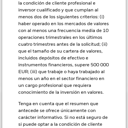
la condición de cliente profesional e
over») a otras clases de acciones del fondo. La sociedad
inversor cualificado y que cumplan al
gestora del fondo se asegurará de que se dispone de los
procedimientos adecuados para minimizar el riesgo de
menos dos de los siguientes criterios: (i)
contagio a otras clases de acciones. En el menú desplegable
haber operado en los mercados de valores
que figura justo debajo del nombre del fondo, podrá ver un
con al menos una frecuencia media de 10
listado de todas las clases de acciones del fondo: las clases de
operaciones trimestrales en los últimos
acciones con cobertura de divisas se identifican mediante la
cuatro trimestres antes de la solicitud; (ii)
palabra «Hedged» en su nombre. Además, el listado
completo de todas las clases de acciones con cobertura de
que el tamaño de su cartera de valores,
divisas está disponible mediante solicitud a la sociedad
incluidos depósitos de efectivo e
gestora del fondo.
instrumentos financieros, supere 500 000
EUR; (iii) que trabaje o haya trabajado al
menos un año en el sector financiero en
Mostrar menos
un cargo profesional que requiera
iShares Edge MSCI World Minimum Volatility
conocimiento de la inversión en valores.
Advanced UCITS ETF
Rentabilidad
Tenga en cuenta que el resumen que
antecede se ofrece únicamente con
Gráfico de rendimiento
Datos clave
carácter informativo. Si no está seguro de
El valor de los títulos de renta variable y los títulos
relacionados con la renta variable se puede ver afectado por
si puede optar a la condición de cliente