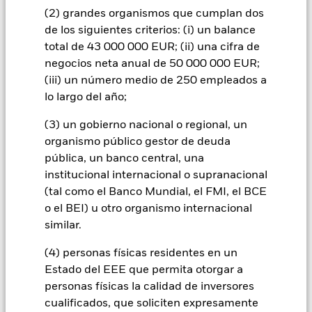
garantías de que presentarán un nivel de riesgo más
(2) grandes organismos que cumplan dos
conservador que su respectivo índice bursátil principal. Las
de los siguientes criterios: (i) un balance
inversiones en el extranjero se verán afectadas por los
movimientos en los tipos de cambio. Comparado con
total de 43 000 000 EUR; (ii) una cifra de
economías más consolidadas, el valor de las inversiones en
negocios neta anual de 50 000 000 EUR;
los mercados emergentes puede estar sujeto a una mayor
(iii) un número medio de 250 empleados a
volatilidad, debido a las diferencias en los principios
lo largo del año;
contables generalmente aceptados o a la inestabilidad
económico o política. Los fondos cotizados (ETF) cotizan en
(3) un gobierno nacional o regional, un
bolsas igual que los valores, y se compran y se venden a
organismo público gestor de deuda
precios de mercado que pueden ser distintos a los valores
liquidativos de los fondos cotizados (ETF). El Fondo
pública, un banco central, una
reproduce un índice compuesto por valores que
institucional internacional o supranacional
históricamente han tenido una menor volatilidad. Las
(tal como el Banco Mundial, el FMI, el BCE
palabras “Minimum volatility” del nombre del Fondo se
o el BEI) u otro organismo internacional
refieren a su exposición al índice subyacente y no a su precio
similar.
de negociación. No se garantiza que el precio de negociación
de sus acciones en los mercados tendrá una baja volatilidad.
(4) personas físicas residentes en un
Todas las clases de acciones con cobertura de divisas de este
Estado del EEE que permita otorgar a
fondo utilizan derivados para cubrir el riesgo de divisas. El
personas físicas la calidad de inversores
uso de derivados para una clase de acciones podría conllevar
cualificados, que soliciten expresamente
un posible riesgo de contagio (también denominado «spill-