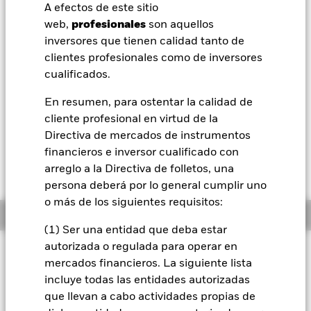
A efectos de este sitio
BlackRock
web,
profesionales
son aquellos
inversores que tienen calidad tanto de
iShares
clientes profesionales como de inversores
Valor liquidativo a 06 ago 2026
cualificados.
EUR 7,27
Aladdin
52 Semanas: 6,70 - 7,27
En resumen, para ostentar la calidad de
Variación del valor liquidativo a 06 ago 2026
cliente profesional en virtud de la
Nuestra compañía
EUR 0,04 (0,56%)
Directiva de mercados de instrumentos
financieros e inversor cualificado con
Rentabilidad total medida con valor liquidativo a 06 ago 2026
YTD:
arreglo a la Directiva de folletos, una
5,62%
persona deberá por lo general cumplir uno
o más de los siguientes requisitos:
Información general
(1) Ser una entidad que deba estar
autorizada o regulada para operar en
Filosofía de inversión
mercados financieros. La siguiente lista
La Clase de Acciones es una clase de acciones de un Fondo
incluye todas las entidades autorizadas
que tiene por objetivo obtener una rentabilidad de su
que llevan a cabo actividades propias de
inversión, a través de una combinación de revalorización del