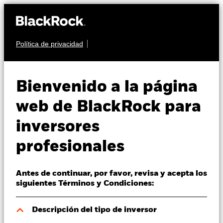
Política de privacidad
Quiénes somos
RENTA VARIABLE
BGF Future of
Productos
Bienvenido a la página
Transport Fund
Perspectivas
web de BlackRock para
inversores
Visión de mercado
profesionales
Educación
Antes de continuar, por favor, revisa y acepta los
Profesionales
Valor liquidativo a 06 ago 2026
siguientes Términos y Condiciones:
JPY 2.737,00
52 Semanas: 2.227,00 - 3.175,00
España
Descripción del tipo de inversor
Change location
Variación del valor liquidativo a 06 ago 2026