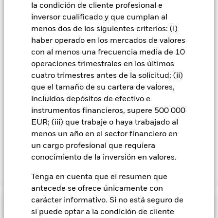
que figura justo debajo del nombre del fondo, podrá ver un
la condición de cliente profesional e
listado de todas las clases de acciones del fondo: las clases de
inversor cualificado y que cumplan al
acciones con cobertura de divisas se identifican mediante la
menos dos de los siguientes criterios: (i)
palabra «Hedged» en su nombre. Además, el listado
haber operado en los mercados de valores
completo de todas las clases de acciones con cobertura de
con al menos una frecuencia media de 10
divisas está disponible mediante solicitud a la sociedad
operaciones trimestrales en los últimos
gestora del fondo.
cuatro trimestres antes de la solicitud; (ii)
En la medida en que el Fondo opere en préstamos de valores
que el tamaño de su cartera de valores,
para reducir los gastos, el propio Fondo percibirá el 62,5% de
incluidos depósitos de efectivo e
los ingresos asociadas que se generen, y el 37,5% restante se
instrumentos financieros, supere 500 000
recibirá por BlackRock en calidad de agente de préstamo de
EUR; (iii) que trabaje o haya trabajado al
valores. Debido a que el reparto de los ingresos por préstamos
de valores no incrementa los costes de funcionamiento del
menos un año en el sector financiero en
Fondo, esto ha quedado excluido de los gastos corrientes.
un cargo profesional que requiera
conocimiento de la inversión en valores.
Mostrar menos
Tenga en cuenta que el resumen que
antecede se ofrece únicamente con
BGF Future of Transport Fund
carácter informativo. Si no está seguro de
Rentabilidad
si puede optar a la condición de cliente