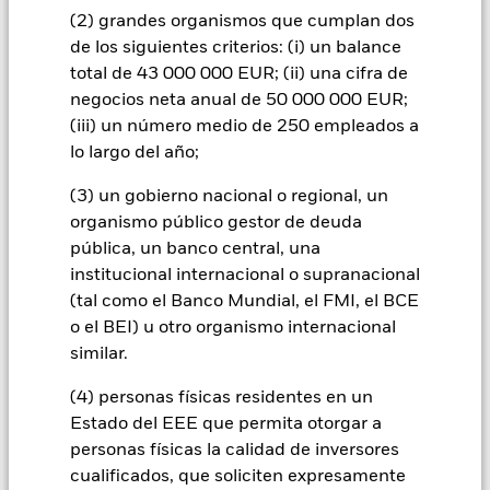
(2) grandes organismos que cumplan dos
inversores no recuperen la cantidad invertida originalmente.
de los siguientes criterios: (i) un balance
El riesgo de inversión se concentra en ciertos mercados,
total de 43 000 000 EUR; (ii) una cifra de
países, divisas o empresas. Ello significa que el Fondo es más
sensible a cualquier hecho localizado, ya sea económico, de
negocios neta anual de 50 000 000 EUR;
mercado, político o regulador. El valor de los títulos de renta
(iii) un número medio de 250 empleados a
variable y los asimilados a acciones se puede ver afectado por
lo largo del año;
los movimientos diarios del mercado bursátil. Entre otros
factores que influyen están los acontecimientos políticos, las
(3) un gobierno nacional o regional, un
noticias económicas, beneficios empresariales y los hechos
organismo público gestor de deuda
societarios de importancia.] Las inversiones en valores
pública, un banco central, una
relacionados con el transporte están sujetas a problemas de
medio ambiente, impuestos, reglamentación gubernamental,
institucional internacional o supranacional
precios y variaciones del suministro.
(tal como el Banco Mundial, el FMI, el BCE
Todas las clases de acciones con cobertura de divisas de este
o el BEI) u otro organismo internacional
fondo utilizan derivados para cubrir el riesgo de divisas. El
similar.
uso de derivados para una clase de acciones podría conllevar
un posible riesgo de contagio (también denominado «spill-
(4) personas físicas residentes en un
over») a otras clases de acciones del fondo. La sociedad
Estado del EEE que permita otorgar a
gestora del fondo se asegurará de que se dispone de los
personas físicas la calidad de inversores
procedimientos adecuados para minimizar el riesgo de
cualificados, que soliciten expresamente
contagio a otras clases de acciones. En el menú desplegable