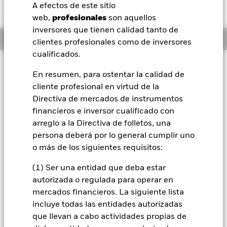
JPY -24,00 (-0,87%)
A efectos de este sitio
BlackRock
web,
profesionales
son aquellos
inversores que tienen calidad tanto de
Información general
iShares
clientes profesionales como de inversores
cualificados.
Aladdin
Filosofía de inversión
En resumen, para ostentar la calidad de
El Fondo tiene por objetivo maximizar la rentabilidad de su
cliente profesional en virtud de la
Nuestra compañía
inversión a través de una combinación de crecimiento del
Directiva de mercados de instrumentos
capital y rendimientos de los activos del Fondo. El Fondo
invierte al menos el 70 % de sus activos totales en valores de
financieros e inversor cualificado con
renta variable (como acciones) de empresas de todo el
arreglo a la Directiva de folletos, una
mundo cuya actividad económica principal incluya la
persona deberá por lo general cumplir uno
investigación, el desarrollo, la producción o la distribución de
o más de los siguientes requisitos:
futuras tecnologías de transporte. El Fondo se concentrará
en empresas que generan ingresos a través de la transición a
(1) Ser una entidad que deba estar
las energías renovables, como vehículos eléctricos,
autorizada o regulada para operar en
autónomos o conectados digitalmente. En condiciones
normales del mercado, el Fondo invertirá en una cartera de
mercados financieros. La siguiente lista
valores de renta variable de empresas de elevada, mediana y
incluye todas las entidades autorizadas
pequeña capitalización bursátil (la capitalización bursátil se
que llevan a cabo actividades propias de
obtiene multiplicando la cotización bursátil de la empresa