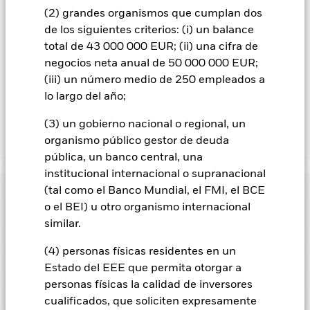
contagio a otras clases de acciones. En el menú desplegable
(2) grandes organismos que cumplan dos
que figura justo debajo del nombre del fondo, podrá ver un
listado de todas las clases de acciones del fondo: las clases de
de los siguientes criterios: (i) un balance
acciones con cobertura de divisas se identifican mediante la
total de 43 000 000 EUR; (ii) una cifra de
palabra «Hedged» en su nombre. Además, el listado
negocios neta anual de 50 000 000 EUR;
completo de todas las clases de acciones con cobertura de
(iii) un número medio de 250 empleados a
divisas está disponible mediante solicitud a la sociedad
lo largo del año;
gestora del fondo.
(3) un gobierno nacional o regional, un
organismo público gestor de deuda
Mostrar menos
pública, un banco central, una
iShares MSCI Europe SRI UCITS ETF
institucional internacional o supranacional
Rentabilidad
(tal como el Banco Mundial, el FMI, el BCE
o el BEI) u otro organismo internacional
similar.
Gráfico de rendimiento
Datos clave
El valor de los títulos de renta variable y los títulos
relacionados con la renta variable se puede ver afectado por
(4) personas físicas residentes en un
los movimientos diarios del mercado bursátil. Entre otros
Ver gráfico completo
Características del Fondo
Estado del EEE que permita otorgar a
factores que influyen están los acontecimientos políticos, las
Activos Netos
USD 26.044.646
noticias económicas, beneficios empresariales y los hechos
personas físicas la calidad de inversores
a 07 ago 2026
Rentabilidad
societarios de importancia.
Localizaciones registrados
cualificados, que soliciten expresamente
Riesgo de contraparte: La insolvencia de cualquier entidad
Número de posiciones
121
Fecha de lanzamiento de la
10 nov 2020