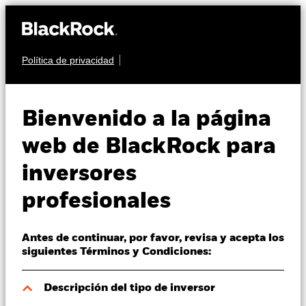
Política de privacidad
Quiénes somos
RENTA VARIABLE
iShares MSCI
Productos
Bienvenido a la página
Europe SRI UCITS
IDSE
Perspectivas
web de BlackRock para
ETF
inversores
Visión de mercado
profesionales
Educación
Antes de continuar, por favor, revisa y acepta los
Profesionales
siguientes Términos y Condiciones:
Valor liquidativo a 07 ago 2026
España
Descripción del tipo de inversor
USD 158,06
Change location