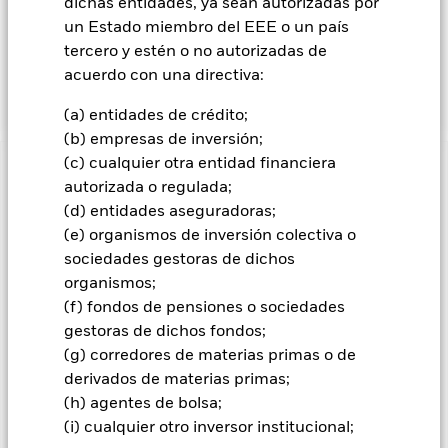
inversión, a través de una combinación de revalorización del
dichas entidades, ya sean autorizadas por
capital y rendimientos de las inversiones del Fondo, que
un Estado miembro del EEE o un país
refleje la rentabilidad del MSCI Europe SRI Select Reduced
tercero y estén o no autorizadas de
Fossil Fuel Index, el índice de referencia del Fondo (el
acuerdo con una directiva:
«Índice»).
(a) entidades de crédito;
(b) empresas de inversión;
(c) cualquier otra entidad financiera
INFORMACIÓN IMPORTANTE: Capital en Riesgo.
El valor
autorizada o regulada;
de las inversiones y los ingresos derivados de ellas pueden
(d) entidades aseguradoras;
subir o bajar, y no están garantizados. Es posible que los
(e) organismos de inversión colectiva o
inversores no recuperen la cantidad invertida originalmente.
sociedades gestoras de dichos
organismos;
(f) fondos de pensiones o sociedades
Todas las clases de acciones con cobertura de divisas de este
fondo utilizan derivados para cubrir el riesgo de divisas. El
gestoras de dichos fondos;
uso de derivados para una clase de acciones podría conllevar
(g) corredores de materias primas o de
un posible riesgo de contagio (también denominado «spill-
derivados de materias primas;
over») a otras clases de acciones del fondo. La sociedad
(h) agentes de bolsa;
gestora del fondo se asegurará de que se dispone de los
(i) cualquier otro inversor institucional;
procedimientos adecuados para minimizar el riesgo de