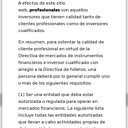
52 Semanas: 131,92 - 158,06
A efectos de este sitio
BlackRock
web,
profesionales
son aquellos
Variación del valor liquidativo a 07 ago 2026
USD 0,91 (0,58%)
inversores que tienen calidad tanto de
iShares
clientes profesionales como de inversores
Rentabilidad total medida con valor liquidativo a 06 ago 2026
cualificados.
YTD:
10,25%
Aladdin
En resumen, para ostentar la calidad de
cliente profesional en virtud de la
Nuestra compañía
Nótese que el 3 de junio de 2024, el índice de
Directiva de mercados de instrumentos
referencia experimentó una mejora. Si desea
financieros e inversor cualificado con
más información acerca de este cambio, puede
arreglo a la Directiva de folletos, una
consultar la carta a los accionistas, disponible en
persona deberá por lo general cumplir uno
la sección «Documentación» de esta página
o más de los siguientes requisitos:
web.
(1) Ser una entidad que deba estar
Información general
autorizada o regulada para operar en
mercados financieros. La siguiente lista
Filosofía de inversión
incluye todas las entidades autorizadas
que llevan a cabo actividades propias de
El Fondo tiene por objetivo obtener una rentabilidad de su