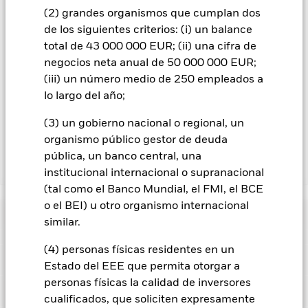
divisas está disponible mediante solicitud a la sociedad
(2) grandes organismos que cumplan dos
gestora del fondo.
de los siguientes criterios: (i) un balance
En la medida en que el Fondo opere en préstamos de valores
total de 43 000 000 EUR; (ii) una cifra de
para reducir los gastos, el propio Fondo percibirá el 62,5% de
negocios neta anual de 50 000 000 EUR;
los ingresos asociadas que se generen, y el 37,5% restante se
(iii) un número medio de 250 empleados a
recibirá por BlackRock en calidad de agente de préstamo de
lo largo del año;
valores. Debido a que el reparto de los ingresos por préstamos
de valores no incrementa los costes de funcionamiento del
(3) un gobierno nacional o regional, un
Fondo, esto ha quedado excluido de los gastos corrientes.
organismo público gestor de deuda
pública, un banco central, una
Mostrar menos
institucional internacional o supranacional
(tal como el Banco Mundial, el FMI, el BCE
BGF Asian High Yield Bond Fund
o el BEI) u otro organismo internacional
Rentabilidad
similar.
(4) personas físicas residentes en un
Gráfico de rendimiento
Datos clave
Los cambios en los tipos de interés, el riesgo de crédito y/o los
Estado del EEE que permita otorgar a
impagos de los emisores tendrán un impacto significativo en
personas físicas la calidad de inversores
la rentabilidad de los títulos de renta fija. Los valores
Ver gráfico completo
Características del Fondo
calificados sin categoría de inversión pueden ser más
cualificados, que soliciten expresamente
Activos netos del Fondo
USD 1.063.450.789
sensibles a estos riesgos que los valores de renta fija con