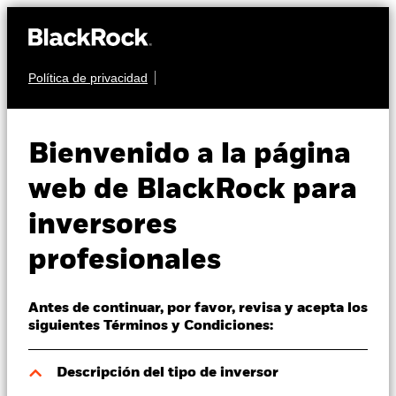
Política de privacidad
Quiénes somos
RENTA FIJA
BGF Asian High Yield
Productos
Bienvenido a la página
Bond Fund
Perspectivas
web de BlackRock para
inversores
Visión de mercado
profesionales
Educación
Antes de continuar, por favor, revisa y acepta los
Profesionales
Valor liquidativo a 07 ago 2026
siguientes Términos y Condiciones:
AUD 8,99
52 Semanas: 8,34 - 8,99
España
Descripción del tipo de inversor
Change location
Variación del valor liquidativo a 07 ago 2026