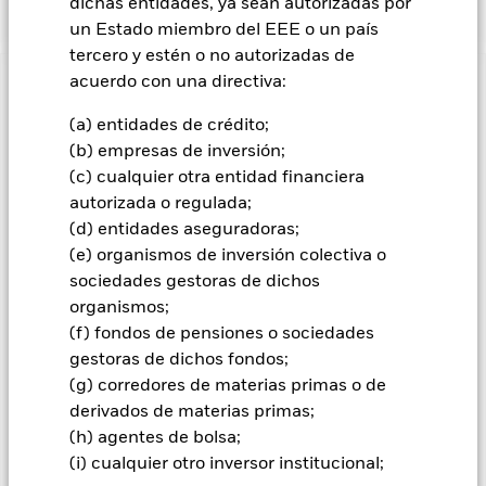
dichas entidades, ya sean autorizadas por
un Estado miembro del EEE o un país
tercero y estén o no autorizadas de
acuerdo con una directiva:
INFORMACIÓN IMPORTANTE: Capital en Riesgo.
El valor
de las inversiones y los ingresos derivados de ellas pueden
(a) entidades de crédito;
subir o bajar, y no están garantizados. Es posible que los
(b) empresas de inversión;
inversores no recuperen la cantidad invertida originalmente.
(c) cualquier otra entidad financiera
Todas las clases de acciones con cobertura de divisas de este
autorizada o regulada;
fondo utilizan derivados para cubrir el riesgo de divisas. El
(d) entidades aseguradoras;
uso de derivados para una clase de acciones podría conllevar
(e) organismos de inversión colectiva o
un posible riesgo de contagio (también denominado «spill-
sociedades gestoras de dichos
over») a otras clases de acciones del fondo. La sociedad
organismos;
gestora del fondo se asegurará de que se dispone de los
procedimientos adecuados para minimizar el riesgo de
(f) fondos de pensiones o sociedades
contagio a otras clases de acciones. En el menú desplegable
gestoras de dichos fondos;
que figura justo debajo del nombre del fondo, podrá ver un
(g) corredores de materias primas o de
listado de todas las clases de acciones del fondo: las clases de
derivados de materias primas;
acciones con cobertura de divisas se identifican mediante la
(h) agentes de bolsa;
palabra «Hedged» en su nombre. Además, el listado
(i) cualquier otro inversor institucional;
completo de todas las clases de acciones con cobertura de