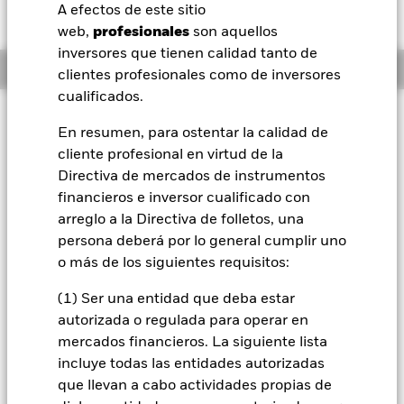
AUD 0,01 (0,11%)
A efectos de este sitio
BlackRock
web,
profesionales
son aquellos
inversores que tienen calidad tanto de
Información general
iShares
clientes profesionales como de inversores
cualificados.
Aladdin
Filosofía de inversión
En resumen, para ostentar la calidad de
El Fondo tiene por objetivo maximizar la rentabilidad de su
cliente profesional en virtud de la
Nuestra compañía
inversión a través de una combinación de crecimiento del
Directiva de mercados de instrumentos
capital y rendimientos de los activos del Fondo. El Subfondo
invierte al menos el 70% de sus activos totales en valores de
financieros e inversor cualificado con
renta fija que tengan una calificación de solvencia
arreglo a la Directiva de folletos, una
relativamente baja o que carecen de calificación, emitidos
persona deberá por lo general cumplir uno
por gobiernos y agencias de países, o por sociedades
o más de los siguientes requisitos:
domiciliadas o que ejerzan una parte preponderante de su
actividad económica en la región de Asia Pacífico. El Fondo
(1) Ser una entidad que deba estar
podrá invertir en una gama completa de valores de renta fija,
autorizada o regulada para operar en
que podrían incluir inversiones con una calificación de
solvencia relativamente baja, o carecer de calificación. Entre
mercados financieros. La siguiente lista
estos están los bonos y los instrumentos del mercado
incluye todas las entidades autorizadas
monetario (es decir, títulos de deuda con vencimientos a
que llevan a cabo actividades propias de
corto plazo).