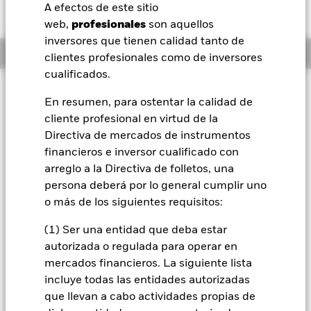
HKD 0,08 (0,09%)
A efectos de este sitio
BlackRock
web,
profesionales
son aquellos
inversores que tienen calidad tanto de
Información general
iShares
clientes profesionales como de inversores
cualificados.
Aladdin
Filosofía de inversión
En resumen, para ostentar la calidad de
El Fondo tiene por objetivo maximizar la rentabilidad de su
cliente profesional en virtud de la
Nuestra compañía
inversión a través de una combinación de crecimiento del
Directiva de mercados de instrumentos
capital y rendimientos de los activos del Fondo. El Subfondo
invierte al menos el 70% de sus activos totales en valores de
financieros e inversor cualificado con
renta fija que tengan una calificación de solvencia
arreglo a la Directiva de folletos, una
relativamente baja o que carecen de calificación, emitidos
persona deberá por lo general cumplir uno
por gobiernos y agencias de países, o por sociedades
o más de los siguientes requisitos:
domiciliadas o que ejerzan una parte preponderante de su
actividad económica en la región de Asia Pacífico. El Fondo
(1) Ser una entidad que deba estar
podrá invertir en una gama completa de valores de renta fija,
autorizada o regulada para operar en
que podrían incluir inversiones con una calificación de
solvencia relativamente baja, o carecer de calificación. Entre
mercados financieros. La siguiente lista
estos están los bonos y los instrumentos del mercado
incluye todas las entidades autorizadas
monetario (es decir, títulos de deuda con vencimientos a
que llevan a cabo actividades propias de
corto plazo).