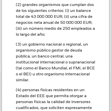
divisas está disponible mediante solicitud a la sociedad
(2) grandes organismos que cumplan dos
gestora del fondo.
de los siguientes criterios: (i) un balance
En la medida en que el Fondo opere en préstamos de valores
total de 43 000 000 EUR; (ii) una cifra de
para reducir los gastos, el propio Fondo percibirá el 62,5% de
negocios neta anual de 50 000 000 EUR;
los ingresos asociadas que se generen, y el 37,5% restante se
(iii) un número medio de 250 empleados a
recibirá por BlackRock en calidad de agente de préstamo de
lo largo del año;
valores. Debido a que el reparto de los ingresos por préstamos
de valores no incrementa los costes de funcionamiento del
(3) un gobierno nacional o regional, un
Fondo, esto ha quedado excluido de los gastos corrientes.
organismo público gestor de deuda
pública, un banco central, una
Mostrar menos
institucional internacional o supranacional
(tal como el Banco Mundial, el FMI, el BCE
BGF Asian High Yield Bond Fund
o el BEI) u otro organismo internacional
Rentabilidad
similar.
(4) personas físicas residentes en un
Gráfico de rendimiento
Datos clave
Los cambios en los tipos de interés, el riesgo de crédito y/o los
Estado del EEE que permita otorgar a
impagos de los emisores tendrán un impacto significativo en
personas físicas la calidad de inversores
la rentabilidad de los títulos de renta fija. Los valores
Ver gráfico completo
Características del Fondo
calificados sin categoría de inversión pueden ser más
cualificados, que soliciten expresamente
Activos netos del Fondo
USD 1.063.450.789
sensibles a estos riesgos que los valores de renta fija con