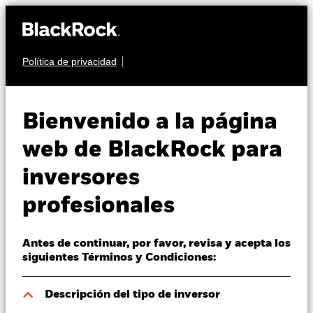
Política de privacidad
Quiénes somos
RENTA FIJA
BGF Asian High Yield
Productos
Bienvenido a la página
Bond Fund
Perspectivas
web de BlackRock para
inversores
Visión de mercado
profesionales
Educación
Antes de continuar, por favor, revisa y acepta los
Profesionales
Valor liquidativo a 07 ago 2026
siguientes Términos y Condiciones:
HKD 91,28
52 Semanas: 85,86 - 91,28
España
Descripción del tipo de inversor
Change location
Variación del valor liquidativo a 07 ago 2026