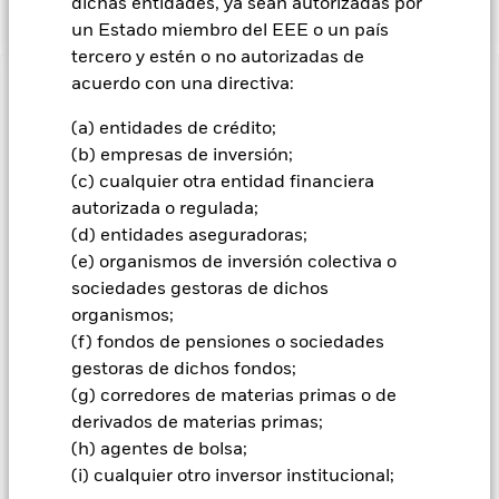
dichas entidades, ya sean autorizadas por
un Estado miembro del EEE o un país
tercero y estén o no autorizadas de
acuerdo con una directiva:
INFORMACIÓN IMPORTANTE: Capital en Riesgo.
El valor
de las inversiones y los ingresos derivados de ellas pueden
(a) entidades de crédito;
subir o bajar, y no están garantizados. Es posible que los
(b) empresas de inversión;
inversores no recuperen la cantidad invertida originalmente.
(c) cualquier otra entidad financiera
Todas las clases de acciones con cobertura de divisas de este
autorizada o regulada;
fondo utilizan derivados para cubrir el riesgo de divisas. El
(d) entidades aseguradoras;
uso de derivados para una clase de acciones podría conllevar
(e) organismos de inversión colectiva o
un posible riesgo de contagio (también denominado «spill-
sociedades gestoras de dichos
over») a otras clases de acciones del fondo. La sociedad
organismos;
gestora del fondo se asegurará de que se dispone de los
procedimientos adecuados para minimizar el riesgo de
(f) fondos de pensiones o sociedades
contagio a otras clases de acciones. En el menú desplegable
gestoras de dichos fondos;
que figura justo debajo del nombre del fondo, podrá ver un
(g) corredores de materias primas o de
listado de todas las clases de acciones del fondo: las clases de
derivados de materias primas;
acciones con cobertura de divisas se identifican mediante la
(h) agentes de bolsa;
palabra «Hedged» en su nombre. Además, el listado
(i) cualquier otro inversor institucional;
completo de todas las clases de acciones con cobertura de