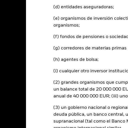
(d) entidades aseguradoras;
entabilidad total (%)
EUR
(e) organismos de inversión colect
ndice de referencia de
organismos;
omparación 1 (%) EUR
(f) fondos de pensiones o socieda
 rentabilidad se indica tras deducir los gastos corrientes. Las even
(g) corredores de materias primas 
edan excluidas del cálculo.
s cifras mostradas hacen referencia a rentabilidades pasadas.
La re
(h) agentes de bolsa;
able de la rentabilidad futura. Los mercados podrían evolucionar de 
ede ayudarle a evaluar cómo se ha gestionado el fondo en el pasad
(i) cualquier otro inversor instituci
 rentabilidad se muestra tomando como base el Valor Liquidativo (VL
(2) grandes organismos que cumplan
utos cuando corresponda. La rentabilidad de su inversión puede au
s fluctuaciones del valor de las divisas si su inversión se realiza en un
un balance total de 20 000 000 EUR
lculo de la rentabilidad pasada. Fuente: Blackrock
anual de 40 000 000 EUR; (iii) un
(3) un gobierno nacional o regiona
deuda pública, un banco central, u
Riesgos clave
supranacional (tal como el Banco Mu