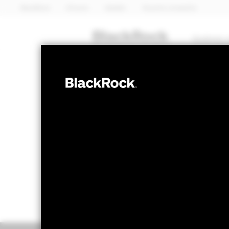
BlackRock
iShares
Aladdin
Nuestra compañía
Quiénes 
RENTA FIJA
BGF Euro Flex
Valor liquidativo a 28 feb 2025
Variación d
EUR 10,95
EU
52 Semanas: 10,27 - 10,96