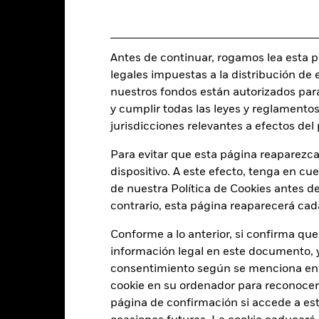
EUR 296.134.876
Fecha de lanzamiento de la se
Share Class Currency
24 abr 2020
Clase de activo
Antes de continuar, rogamos lea esta pá
EUR
Clasificación SFDR
legales impuestas a la distribución de 
 Euro Aggregate Index (EUR)
Ongoing Charge Fee
nuestros fondos están autorizados par
y cumplir todas las leyes y reglamentos
ISIN
0,00%
jurisdicciones relevantes a efectos de
Inversión inicial mínima
0,00%
Para evitar que esta página reaparezca
Uso de los ingresos
0,00%
dispositivo. A este efecto, tenga en cu
Estructura legal
USD 1.000,00
de nuestra Política de Cookies antes de
Categoría Morningstar
Luxemburgo
contrario, esta página reaparecerá cad
BlackRock (Luxembourg) S.A.
Frecuencia de negociación
Conforme a lo anterior, si confirma que
Fecha de la operación + 3 días
información legal en este documento, y 
SEDOL
consentimiento según se menciona en 
BGIGOX2
cookie en su ordenador para reconocerlo
página de confirmación si accede a este