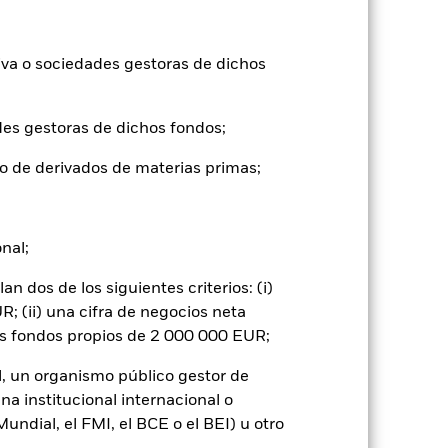
-0,3
-8,4
5,4
4,4
iva o sociedades gestoras de dichos
des gestoras de dichos fondos;
tuales comisiones de entrada/salida
o de derivados de materias primas;
ntabilidad pasada no es un indicador
formas muy diferentes en el futuro.
o
onal;
), con reinversión de los ingresos
 dos de los siguientes criterios: (i)
mentar o disminuir como resultado de
a divisa distinta de la utilizada para el
; (ii) una cifra de negocios neta
os fondos propios de 2 000 000 EUR;
l, un organismo público gestor de
na institucional internacional o
ndial, el FMI, el BCE o el BEI) u otro