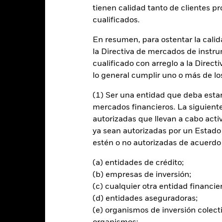
entabilidad
Datos clave
Gestores del fondo
tienen calidad tanto de clientes p
cualificados.
n
En resumen, para ostentar la calida
la Directiva de mercados de instru
sos invirtiendo principalmente en títulos de deuda y títulos generad
l a largo plazo de forma coherente con los principios de inversión ce
cualificado con arreglo a la Direct
ernanza («ESG»).
lo general cumplir uno o más de los
menos el 70 % de sus activos totales en valores de renta fija denomi
(1) Ser una entidad que deba estar
uyen bonos e instrumentos del mercado monetario (es decir, títulos 
mercados financieros. La siguiente 
euro y la exposición a divisas se gestiona de forma flexible.
autorizadas que llevan a cabo acti
ya sean autorizadas por un Estado
tirán de acuerdo con lo establecido en su Política ESG, tal como se in
estén o no autorizadas de acuerdo 
SG, consulte el folleto y el sitio web de BlackRock:
literature/publication/blackrock-baseline-screens-in-europe-midd
(a) entidades de crédito;
(b) empresas de inversión;
(c) cualquier otra entidad financie
(d) entidades aseguradoras;
al en Riesgo.
El valor de las inversiones y los ingresos derivados d
(e) organismos de inversión colect
os inversores no recuperen la cantidad invertida originalmente.