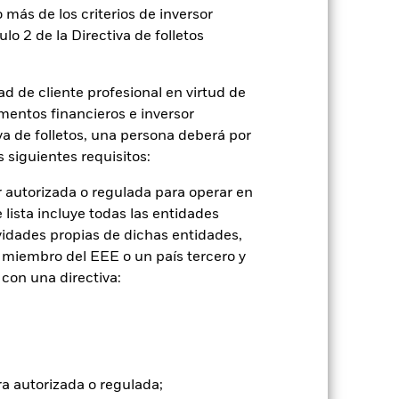
 más de los criterios de inversor
ulo 2 de la Directiva de folletos
d de cliente profesional en virtud de
mentos financieros e inversor
iva de folletos, una persona deberá por
 siguientes requisitos:
 autorizada o regulada para operar en
lista incluye todas las entidades
vidades propias de dichas entidades,
 miembro del EEE o un país tercero y
2022
2023
2024
2025
con una directiva:
 de comparación 1 (%)
tancias que ya no están vigentes.
de inversión.
ra autorizada o regulada;
2021
2022
2023
2024
2025