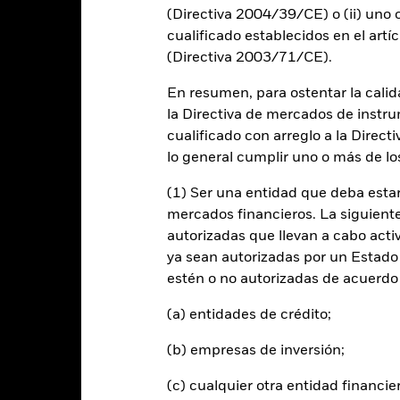
e chart has 1 Y axis displaying Values. Range: -10 to 8.
(Directiva 2004/39/CE) o (ii) uno o
4
cualificado establecidos en el artíc
2
(Directiva 2003/71/CE).
0
alues
En resumen, para ostentar la calida
la Directiva de mercados de instru
-2
cualificado con arreglo a la Direct
-4
lo general cumplir uno o más de los
-6
(1) Ser una entidad que deba estar
-8
mercados financieros. La siguiente 
autorizadas que llevan a cabo acti
-10
2016
2017
ya sean autorizadas por un Estado
2018
2019
2020
2021
estén o no autorizadas de acuerdo 
Índice de referencia
Rentabilidad total (%)
(a) entidades de crédito;
d of interactive chart.
Durante este periodo, la rentabilidad se logró en unas circuns
(b) empresas de inversión;
l 06 may 2025, el Fondo cambió su nombre y/o su objetivo y política 
(c) cualquier otra entidad financie
2016
2017
2018
2019
2020