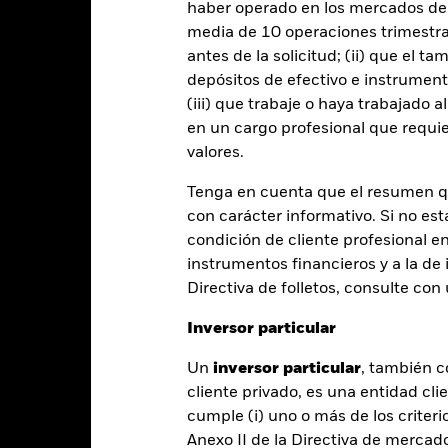
haber operado en los mercados de
media de 10 operaciones trimestral
antes de la solicitud; (ii) que el t
depósitos de efectivo e instrumen
PRIIP KID
Ficha informativa
Prospect
 Bond
(iii) que trabaje o haya trabajado 
Download
Rentabilidad
en un cargo profesional que requie
valores.
entabilidad
Datos clave
Gestores del fondo
Tenga en cuenta que el resumen 
entabilidad
con carácter informativo. Si no est
condición de cliente profesional e
instrumentos financieros y a la de 
Año natural
Anualizada
Acumulada
Anual
Directiva de folletos, consulte co
ge: 2020-03-31 00:00:00 to 2025-02-28 00:00:00.
: -10 to 20.
te gráfico muestra la rentabilidad del producto como el porcenta
Inversor particular
s 5 últimos años frente a su índice de referencia. Puede ayudarle 
oducto en el pasado y compararlo con su índice de referencia.
Un
inversor particular
, también c
cliente privado, es una entidad cli
art
8
cumple (i) uno o más de los criterio
r chart with 2 data series.
e chart has 1 X axis displaying categories.
Anexo II de la Directiva de mercad
6