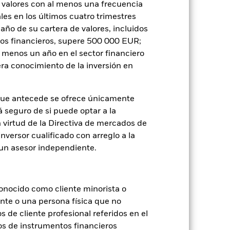
 valores con al menos una frecuencia
es en los últimos cuatro trimestres
Mostrar menos
amaño de su cartera de valores, incluidos
tos financieros, supere 500 000 EUR;
us
SFDR Web Disclosure
al menos un año en el sector financiero
ra conocimiento de la inversión en
Holdings
Literatura
que antecede se ofrece únicamente
á seguro de si puede optar a la
n virtud de la Directiva de mercados de
inversor cualificado con arreglo a la
n un asesor independiente.
je de pérdidas o ganancias anuales en
a evaluar cómo se ha gestionado el
onocido como cliente minorista o
ente o una persona física que no
s de cliente profesional referidos en el
os de instrumentos financieros