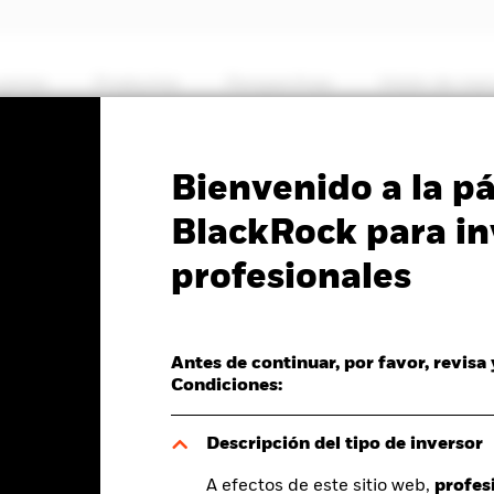
somos
Productos
Perspectivas
Visión de me
PRIIP KID
Ficha informativa
Prospectus
Bienvenido a la p
ible Income Bond Fund
BlackRock para in
profesionales
Antes de continuar, por favor, revisa
el valor liquidativo a 28 feb 2025
Condiciones:
R -0,01 (-0,09%)
Descripción del tipo de inversor
A efectos de este sitio web,
profes