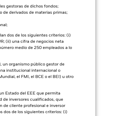
tipos de interés y presentan mayores
des gestoras de dichos fondos;
s y los bonos de titulización
o de derivados de materias primas;
 Estos instrumentos pueden estar
 el valor de los activos subyacentes.
onal;
io afectarán al valor de la inversión.
 aumentar el volumen de las
 dos de los siguientes criterios: (i)
o puede ser mayor cuando los
; (ii) una cifra de negocios neta
participen en determinadas
luación ética personal del filtro ESG
n número medio de 250 empleados a lo
ones del Fondo si se compara con un
go de divisas. El uso de derivados
l, un organismo público gestor de
er») a otras clases de acciones del
na institucional internacional o
ara minimizar el riesgo de contagio
ndial, el FMI, el BCE o el BEI) u otro
er un listado de todas las clases de
 «Hedged» en su nombre. Además, el
itud a la sociedad gestora del fondo.
n un Estado del EEE que permita
cibirá el 62,5% de los ingresos
ad de inversores cualificados, que
o de valores. Debido a que el
 de cliente profesional e inversor
 esto ha quedado excluido de los
dos de los siguientes criterios: (i)