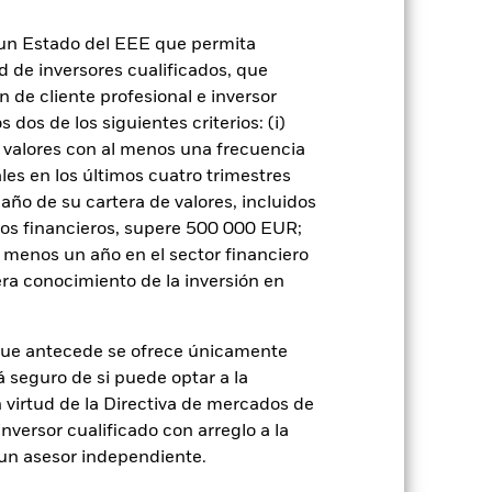
n un Estado del EEE que permita
yores «riesgos de crédito» que los
ad de inversores cualificados, que
potecaria están expuestos a riesgos
 de cliente profesional e inversor
riesgo de liquidez», revelar niveles
ivisas: El Fondo invierte en otras
dos de los siguientes criterios: (i)
vados pueden ser muy sensibles a las
 valores con al menos una frecuencia
lo que se traduciría mayores
zan de una forma generalizada o
es en los últimos cuatro trimestres
 con los criterios ESG. Este filtro ESG
amaño de su cartera de valores, incluidos
 si se compara con un fondo sin dicho
tos financieros, supere 500 000 EUR;
 o como contraparte de contratos
al menos un año en el sector financiero
de crédito: El emisor de un valor
 de capital.
Riesgo de liquidez: Una
ra conocimiento de la inversión en
ondo venda o compre las inversiones con
que antecede se ofrece únicamente
á seguro de si puede optar a la
n virtud de la Directiva de mercados de
inversor cualificado con arreglo a la
n un asesor independiente.