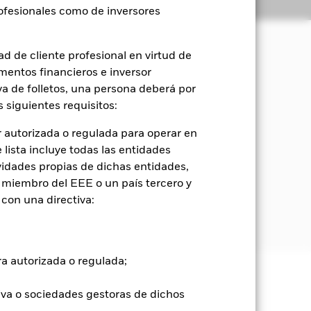
Holdings
Literatura
rofesionales como de inversores
d de cliente profesional en virtud de
mentos financieros e inversor
ores de ingresos, al tiempo que
ntrada en criterios
iva de folletos, una persona deberá por
 siguientes requisitos:
nados en varias divisas
 autorizada o regulada para operar en
de deuda con vencimientos a corto
lista incluye todas las entidades
vidades propias de dichas entidades,
 miembro del EEE o un país tercero y
dica en el folleto. Para obtener más
con una directiva:
leeast -and-africa.pdf
ra autorizada o regulada;
e ellas pueden subir o bajar, y no
iva o sociedades gestoras de dichos