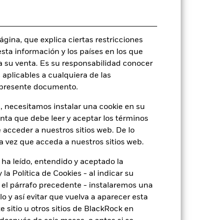
rie
24 abr 2020
EUR
Renta fija
gina, que explica ciertas restricciones
Artículo 8 - ESG Caracteristicas
esta información y los países en los que
0,06%
a su venta. Es su responsabilidad conocer
 aplicables a cualquiera de las
LU2098887859
l presente documento.
USD 10.000.000,00
, necesitamos instalar una cookie en su
Acumulación
enta que debe leer y aceptar los términos
UCITS
 acceder a nuestros sitios web. De lo
Global Flexible Bond - EUR
a vez que acceda a nuestros sitios web.
Hedged
Monetario diaria
 ha leído, entendido y aceptado la
la Política de Cookies - al indicar su
BK9RKC3
el párrafo precedente - instalaremos una
 y así evitar que vuelva a aparecer esta
 sitio u otros sitios de BlackRock en