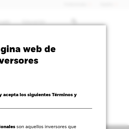
Profesionales
España
rcado
Educación
SFDR Web Disclosure
Download
ágina web de
versores
 y acepta los siguientes Términos y
ionales
son aquellos inversores que