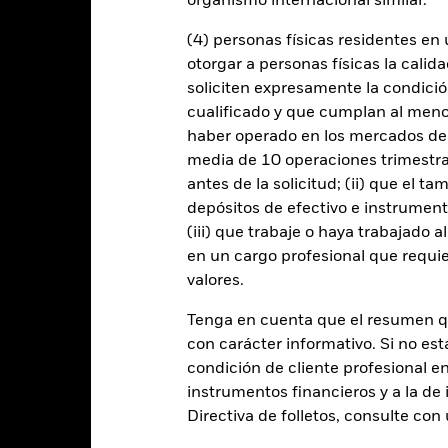
organismo internacional similar.
(4) personas físicas residentes e
on más sensibles a las variaciones de tipos de interés y presentan ma
otorgar a personas físicas la calid
ón.
Los bonos de titulización de activos y los bonos de titulización hi
soliciten expresamente la condición
los valores de renta fija. Estos instrumentos pueden estar sujetos al «
reflejar plenamente el valor de los activos subyacentes.
Riesgo de d
cualificado y que cumplan al menos 
es en los tipos de cambio afectarán al valor de la inversión.
Los deri
haber operado en los mercados de
se basan y pueden aumentar el volumen de las pérdidas y ganancias, 
mpacto sobre el Fondo puede ser mayor cuando los derivados se utili
media de 10 operaciones trimestral
s empresas que participen en determinadas actividades incompatibles
antes de la solicitud; (ii) que el t
versión y afectar negativamente al valor de las inversiones del Fondo
depósitos de efectivo e instrumen
 cualquier entidad que presta servicios como la custodia de activos,
(iii) que trabaje o haya trabajado 
instrumentos, puede exponer al Fondo a pérdidas financieras.
Riesgo 
enda sus obligaciones de pago de importes debidos o de reembolso
en un cargo profesional que requie
de compradores y vendedores es insuficiente para permitir que el F
valores.
Tenga en cuenta que el resumen 
con carácter informativo. Si no est
Datos clave
condición de cliente profesional e
instrumentos financieros y a la de 
Directiva de folletos, consulte co