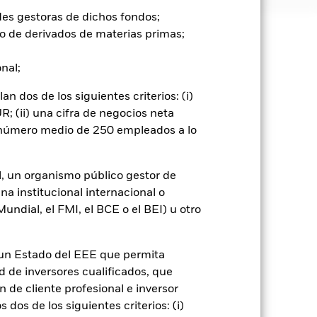
des gestoras de dichos fondos;
o de derivados de materias primas;
e ellas pueden subir o bajar, y no
onal;
go de divisas. El uso de derivados
 dos de los siguientes criterios: (i)
er») a otras clases de acciones del
; (ii) una cifra de negocios neta
ara minimizar el riesgo de contagio
n número medio de 250 empleados a lo
er un listado de todas las clases de
 «Hedged» en su nombre. Además, el
itud a la sociedad gestora del fondo.
l, un organismo público gestor de
cibirá el 62,5% de los ingresos
na institucional internacional o
o de valores. Debido a que el
ndial, el FMI, el BCE o el BEI) u otro
 esto ha quedado excluido de los
n un Estado del EEE que permita
Mostrar menos
ad de inversores cualificados, que
 de cliente profesional e inversor
mativa
Prospectus
Download
dos de los siguientes criterios: (i)