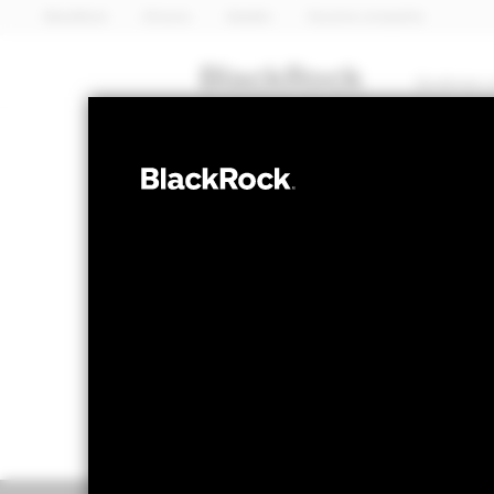
BlackRock
iShares
Aladdin
Nuestra compañía
Quiénes 
MULTIACTIVO
BGF Dynamic 
Valor liquidativo a 05 ago 2026
Variación 
EUR 9,19
EU
52 Semanas: 8,48 - 9,19