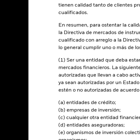
entabilidad
Datos clave
Gestores del fondo
tienen calidad tanto de clientes p
cualificados.
n
En resumen, para ostentar la calida
la Directiva de mercados de instru
nos rendimientos elevados de su inversión.
cualificado con arreglo a la Direct
 toda la gama de activos en los que puede invertir un OICVM, incluid
lo general cumplir uno o más de los
(como bonos), fondos, efectivo, depósitos e instrumentos del mercado
(1) Ser una entidad que deba estar
mercados financieros. La siguiente 
 las clases de activos y la medida en que el Fondo invierta en ellas 
autorizadas que llevan a cabo acti
os factores, según el criterio que establezca el asesor de inversiones 
ya sean autorizadas por un Estado
cia compuesto, que incluirá el MSCI World Net Index (70 %) y el Bl
estén o no autorizadas de acuerdo 
conformar la cartera del Fondo, así como con fines de gestión de rie
n en relación con el Índice) asumido por el Fondo sea el apropiado dad
(a) entidades de crédito;
ice para conformar la cartera del Fondo, no estará sujeto a sus comp
(b) empresas de inversión;
á además hacer uso de su potestad para invertir en valores no incluido
(c) cualquier otra entidad financie
s de inversión. Se espera que las posiciones de la cartera del Fon
(d) entidades aseguradoras;
(es decir, MSCI World Index y Bloomberg Global Aggregate Bond In
los materiales de marketing relacionados con el Fondo.
(e) organismos de inversión colect