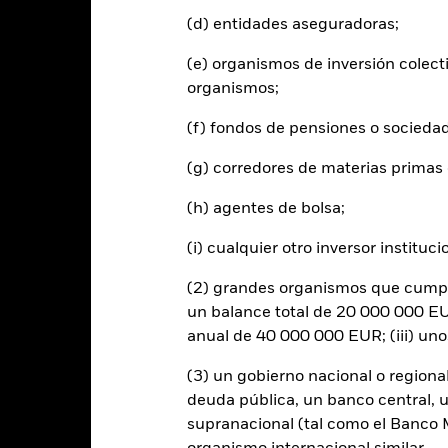
(d) entidades aseguradoras;
s cifras mostradas hacen referencia a rentabilidades pasadas.
La re
able de la rentabilidad futura. Los mercados podrían evolucionar de 
(e) organismos de inversión colect
ede ayudarle a evaluar cómo se ha gestionado el fondo en el pasad
organismos;
 rentabilidad se muestra tomando como base el Valor Liquidativo (VL
utos cuando corresponda. La rentabilidad de su inversión puede au
(f) fondos de pensiones o socieda
s fluctuaciones del valor de las divisas si su inversión se realiza en un
lculo de la rentabilidad pasada. Fuente: Blackrock
(g) corredores de materias primas 
(h) agentes de bolsa;
Riesgos clave
(i) cualquier otro inversor instituci
(2) grandes organismos que cumplan
un balance total de 20 000 000 EUR
tipos de interés y/o los impagos de los emisores tendrán un impacto si
anual de 40 000 000 EUR; (iii) un
alificación de solvencia potenciales o reales pueden incrementar el ni
 con la renta variable se puede ver afectado por los movimientos diari
(3) un gobierno nacional o regiona
mientos políticos, las noticias económicas, beneficios empresariales 
a las variaciones del valor del activo en que se basan y pueden aum
deuda pública, un banco central, u
oscilaciones en el valor del Fondo. El impacto sobre el Fondo puede
supranacional (tal como el Banco Mu
mpleja.
 cualquier entidad que presta servicios como la custodia de activos,