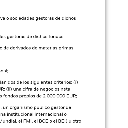
ntabilidad pasada no es un indicador
formas muy diferentes en el futuro.
iva o sociedades gestoras de dichos
o
), con reinversión de los ingresos
mentar o disminuir como resultado de
des gestoras de dichos fondos;
a divisa distinta de la utilizada para el
o de derivados de materias primas;
onal;
 dos de los siguientes criterios: (i)
; (ii) una cifra de negocios neta
gnificativo en la rentabilidad de los
os fondos propios de 2 000 000 EUR;
vel de riesgo.
El valor de los títulos de
os del mercado bursátil. Entre otros
l, un organismo público gestor de
y los hechos societarios de importancia.
entar el volumen de las pérdidas y
na institucional internacional o
 ser mayor cuando los derivados se
ndial, el FMI, el BCE o el BEI) u otro
 o como contraparte de contratos