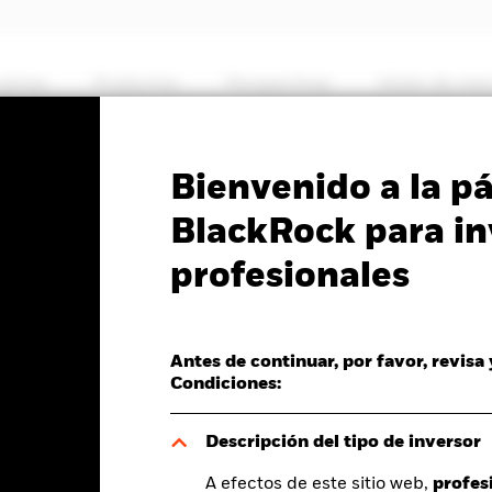
somos
Productos
Perspectivas
Visión de me
PRIIP KID
Ficha inf
Bienvenido a la p
High Income Fund
BlackRock para in
profesionales
Antes de continuar, por favor, revisa
del valor liquidativo a 05 ago 2026
Condiciones:
R 0,07 (0,77%)
Descripción del tipo de inversor
A efectos de este sitio web,
profes