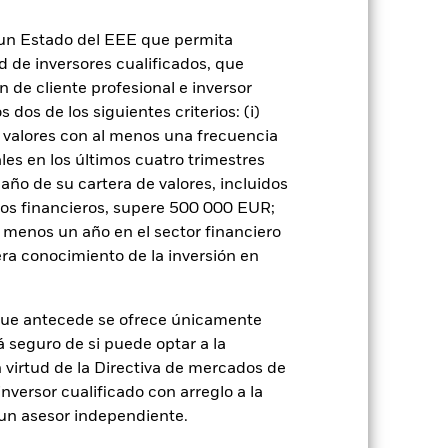
de crédito: El emisor de un valor
 de capital.
Riesgo de liquidez: Una
n un Estado del EEE que permita
ondo venda o compre las inversiones con
ad de inversores cualificados, que
 de cliente profesional e inversor
dos de los siguientes criterios: (i)
 valores con al menos una frecuencia
es en los últimos cuatro trimestres
amaño de su cartera de valores, incluidos
tos financieros, supere 500 000 EUR;
rie
04 mar 2020
al menos un año en el sector financiero
EUR
ra conocimiento de la inversión en
Multiactivo
No es artículo 8 o 9
que antecede se ofrece únicamente
á seguro de si puede optar a la
1,77%
n virtud de la Directiva de mercados de
LU2127174873
inversor cualificado con arreglo a la
USD 5.000,00
n un asesor independiente.
Distribución