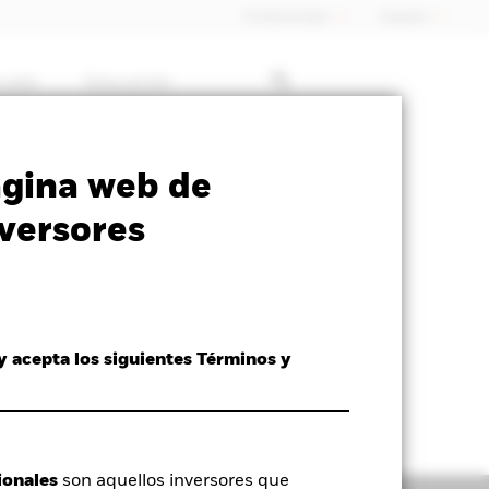
Profesionales
España
rcado
Educación
ormativa
Prospectus
Download
ágina web de
versores
 y acepta los siguientes Términos y
ionales
son aquellos inversores que