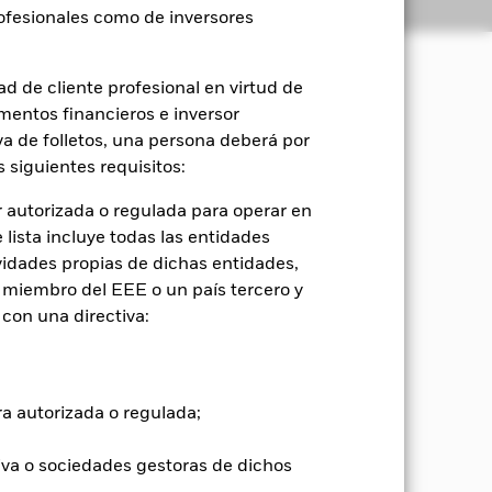
Holdings
Literatura
rofesionales como de inversores
d de cliente profesional en virtud de
mentos financieros e inversor
iva de folletos, una persona deberá por
os valores de renta variable (como
 siguientes requisitos:
 monetario (es decir, valores de deuda
 autorizada o regulada para operar en
lista incluye todas las entidades
podrán variar sin límites, dependiendo
vidades propias de dichas entidades,
(AI). Al seleccionarlos, el AI podrá
 miembro del EEE o un país tercero y
oomberg Global Aggregate Bond Index
con una directiva:
sgos, para garantizar que el riesgo
o el objetivo y la política de inversión
onentes o ponderación a la hora de
s en el Índice, con el fin de
ra autorizada o regulada;
do se desvíen sustancialmente del
dex US Hedged) pueden aparecer
iva o sociedades gestoras de dichos