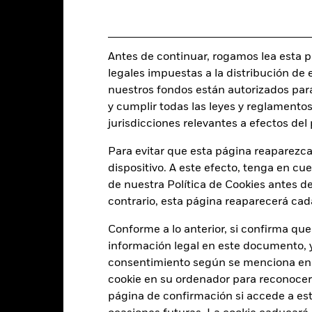
Estructura legal
USD 1.000,00
Categoría Morningstar
Luxemburgo
Antes de continuar, rogamos lea esta pá
Frecuencia de negociación
BlackRock (Luxembourg) S.A.
legales impuestas a la distribución de 
SEDOL
Fecha de la operación + 3 días
nuestros fondos están autorizados par
BGDHIAE
y cumplir todas las leyes y reglamentos
jurisdicciones relevantes a efectos de
Para evitar que esta página reaparezca
Características del Fond
dispositivo. A este efecto, tenga en cu
de nuestra Política de Cookies antes de
contrario, esta página reaparecerá cad
2662
Rendimiento de distribución 
Conforme a lo anterior, si confirma que
dividendos a 12 meses
información legal en este documento, y 
a 31 jul 2026
8,05%
consentimiento según se menciona en 
Ratio precio/beneficio
cookie en su ordenador para reconocerlo
a 30 jun 2026
página de confirmación si accede a este
2,56
Rendimiento al Vencimiento