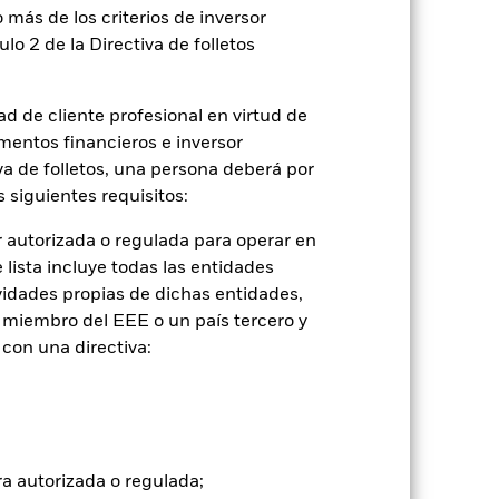
 más de los criterios de inversor
ulo 2 de la Directiva de folletos
d de cliente profesional en virtud de
mentos financieros e inversor
iva de folletos, una persona deberá por
2022
2023
2024
2025
 siguientes requisitos:
con limitaciones 1 (%)
 autorizada o regulada para operar en
lista incluye todas las entidades
vidades propias de dichas entidades,
2021
2022
2023
2024
2025
 miembro del EEE o un país tercero y
con una directiva:
9,0
-21,1
10,4
7,6
9,2
14,5
-15,9
18,7
13,9
16,1
tuales comisiones de entrada/salida
ra autorizada o regulada;