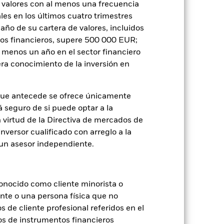
 valores con al menos una frecuencia
Holdings
Literatura
es en los últimos cuatro trimestres
amaño de su cartera de valores, incluidos
tos financieros, supere 500 000 EUR;
al menos un año en el sector financiero
ra conocimiento de la inversión en
que antecede se ofrece únicamente
je de pérdidas o ganancias anuales en
á seguro de si puede optar a la
a evaluar cómo se ha gestionado el
n virtud de la Directiva de mercados de
inversor cualificado con arreglo a la
n un asesor independiente.
onocido como cliente minorista o
ente o una persona física que no
s de cliente profesional referidos en el
os de instrumentos financieros