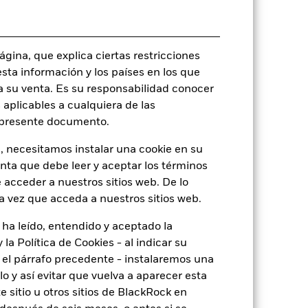
UCITS
EUR Flexible Allocation - Global
gina, que explica ciertas restricciones
Monetario diaria
esta información y los países en los que
BLGM802
a su venta. Es su responsabilidad conocer
 aplicables a cualquiera de las
l presente documento.
, necesitamos instalar una cookie en su
o
enta que debe leer y aceptar los términos
 acceder a nuestros sitios web. De lo
a vez que acceda a nuestros sitios web.
de
4,88
 ha leído, entendido y aceptado la
la Política de Cookies - al indicar su
el párrafo precedente - instalaremos una
19,73
 y así evitar que vuelva a aparecer esta
 sitio u otros sitios de BlackRock en
15,24