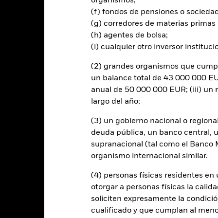
organismos;
(f) fondos de pensiones o socieda
(g) corredores de materias primas 
(h) agentes de bolsa;
al en Riesgo.
El valor de las inversiones y los ingresos derivados d
os inversores no recuperen la cantidad invertida originalmente.
(i) cualquier otro inversor instituci
rtura de divisas de este fondo utilizan derivados para cubrir el ries
(2) grandes organismos que cumplan
onllevar un posible riesgo de contagio (también denominado «spill-ov
un balance total de 43 000 000 EUR
o se asegurará de que se dispone de los procedimientos adecuados p
anual de 50 000 000 EUR; (iii) u
nú desplegable que figura justo debajo del nombre del fondo, podrá v
largo del año;
cciones con cobertura de divisas se identifican mediante la palabra
 de acciones con cobertura de divisas está disponible mediante solic
(3) un gobierno nacional o regiona
en préstamos de valores para reducir los gastos, el propio Fondo per
deuda pública, un banco central, u
% restante se recibirá por BlackRock en calidad de agente de préstam
supranacional (tal como el Banco Mu
os de valores no incrementa los costes de funcionamiento del Fondo,
organismo internacional similar.
(4) personas físicas residentes e
otorgar a personas físicas la calid
soliciten expresamente la condición
PRIIP KID
Ficha infor
e Fund
cualificado y que cumplan al menos 