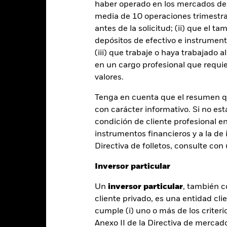
haber operado en los mercados de
Rentabilidad
entabilidad
Datos clave
Gestores del fondo
media de 10 operaciones trimestral
antes de la solicitud; (ii) que el t
depósitos de efectivo e instrumen
entabilidad
(iii) que trabaje o haya trabajado 
en un cargo profesional que requie
valores.
Año natural
Anualizada
Acumulada
Anual
ge: 2020-02-29 00:00:00 to 2026-07-31 00:00:00.
Tenga en cuenta que el resumen 
: 0 to 60.
te gráfico muestra la rentabilidad del producto como el porcenta
con carácter informativo. Si no est
s 5 últimos años frente a su índice de referencia. Puede ayudarle 
condición de cliente profesional e
oducto en el pasado y compararlo con su índice de referencia.
instrumentos financieros y a la de 
art
Directiva de folletos, consulte co
30
r chart with 2 data series.
e chart has 1 X axis displaying categories.
Inversor particular
e chart has 1 Y axis displaying Values. Range: -30 to 30.
20
Un
inversor particular
, también c
cliente privado, es una entidad cli
10
cumple (i) uno o más de los criterio
Anexo II de la Directiva de mercad