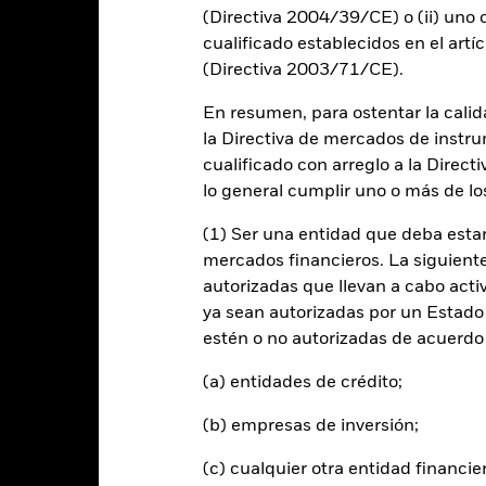
alues
0
(Directiva 2004/39/CE) o (ii) uno o
cualificado establecidos en el artíc
-10
(Directiva 2003/71/CE).
En resumen, para ostentar la calida
-20
la Directiva de mercados de instru
cualificado con arreglo a la Direct
-30
2016
2017
2018
2019
2020
2021
lo general cumplir uno o más de los
Índice de referencia 
Rentabilidad total (%)
(1) Ser una entidad que deba estar
d of interactive chart.
mercados financieros. La siguiente 
autorizadas que llevan a cabo acti
2016
2017
2018
2019
2020
ya sean autorizadas por un Estado
entabilidad total (%)
estén o no autorizadas de acuerdo 
EUR
(a) entidades de crédito;
ndice de referencia con
imitaciones 1 (%) USD
(b) empresas de inversión;
 rentabilidad se indica tras deducir los gastos corrientes. Las even
(c) cualquier otra entidad financie
edan excluidas del cálculo.