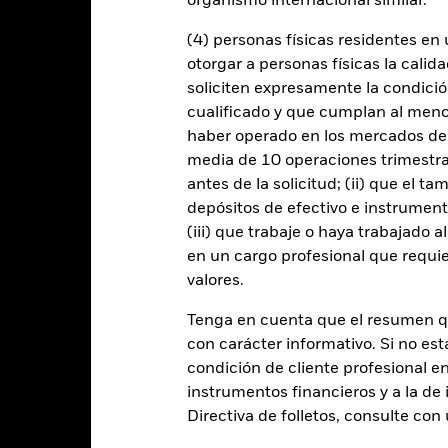
organismo internacional similar.
instrumentos, puede exponer al Fondo a pérdidas financieras.
Riesgo 
enda sus obligaciones de pago de importes debidos o de reembolso
(4) personas físicas residentes e
de compradores y vendedores es insuficiente para permitir que el F
otorgar a personas físicas la calid
soliciten expresamente la condición
cualificado y que cumplan al menos 
Datos clave
haber operado en los mercados de
media de 10 operaciones trimestral
antes de la solicitud; (ii) que el t
depósitos de efectivo e instrumen
USD 3.094.753.128
Fecha de lanzamiento de la se
(iii) que trabaje o haya trabajado 
Share Class Currency
en un cargo profesional que requie
06 feb 2018
valores.
Clase de activo
USD
Clasificación SFDR
Tenga en cuenta que el resumen 
70%MSCIWLDNET /
con carácter informativo. Si no est
Ongoing Charge Fee
30%LGAINXUSDH Index
condición de cliente profesional e
ISIN
5,00%
instrumentos financieros y a la de 
Inversión inicial mínima
1,50%
Directiva de folletos, consulte co
Uso de los ingresos
0,00%