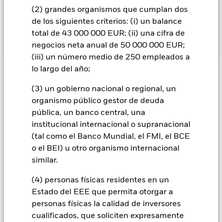
anuncios de fusiones y adquisiciones de compañías; ofertas
(2) grandes organismos que cumplan dos
públicas de adquisición de empresas; operaciones de
de los siguientes criterios: (i) un balance
escisión y separación de empresas (spinoffs y split-offs), y
cambios en la dirección corporativa."
total de 43 000 000 EUR; (ii) una cifra de
negocios neta anual de 50 000 000 EUR;
(iii) un número medio de 250 empleados a
lo largo del año;
INFORMACIÓN IMPORTANTE: Capital en Riesgo.
El valor
(3) un gobierno nacional o regional, un
de las inversiones y los ingresos derivados de ellas pueden
subir o bajar, y no están garantizados. Es posible que los
organismo público gestor de deuda
inversores no recuperen la cantidad invertida originalmente.
pública, un banco central, una
institucional internacional o supranacional
Todas las clases de acciones con cobertura de divisas de este
(tal como el Banco Mundial, el FMI, el BCE
fondo utilizan derivados para cubrir el riesgo de divisas. El
uso de derivados para una clase de acciones podría conllevar
o el BEI) u otro organismo internacional
un posible riesgo de contagio (también denominado «spill-
similar.
over») a otras clases de acciones del fondo. La sociedad
gestora del fondo se asegurará de que se dispone de los
(4) personas físicas residentes en un
procedimientos adecuados para minimizar el riesgo de
Estado del EEE que permita otorgar a
contagio a otras clases de acciones. En el menú desplegable
personas físicas la calidad de inversores
que figura justo debajo del nombre del fondo, podrá ver un
cualificados, que soliciten expresamente
listado de todas las clases de acciones del fondo: las clases de