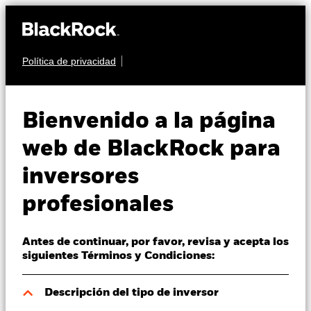
Política de privacidad
Quiénes somos
RENTA VARIABLE
BSF Global Event
Productos
Bienvenido a la página
Driven Fund
Perspectivas
web de BlackRock para
inversores
Visión de mercado
profesionales
Educación
Antes de continuar, por favor, revisa y acepta los
Profesionales
Valor liquidativo a 06 ago 2026
siguientes Términos y Condiciones:
EUR 119,79
52 Semanas: 114,10 - 120,11
España
Descripción del tipo de inversor
Change location
Variación del valor liquidativo a 06 ago 2026