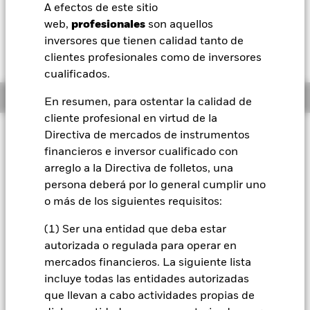
EUR 0,14 (0,12%)
A efectos de este sitio
BlackRock
web,
profesionales
son aquellos
inversores que tienen calidad tanto de
iShares
clientes profesionales como de inversores
cualificados.
Aladdin
Información general
En resumen, para ostentar la calidad de
cliente profesional en virtud de la
Nuestra compañía
Filosofía de inversión
Directiva de mercados de instrumentos
financieros e inversor cualificado con
"El Fondo BlackRock Global Event Driven busca alcanzar un
rendimiento absoluto positivo para los inversores,
arreglo a la Directiva de folletos, una
independientemente de los movimientos del mercado. El
persona deberá por lo general cumplir uno
Fondo busca lograr este objetivo de inversión adoptando
o más de los siguientes requisitos:
exposiciones de inversiones en posiciones largas, largas
sintéticas y cortas sintéticas en todo el mundo. En
(1) Ser una entidad que deba estar
condiciones de mercado normales, el Fondo intentará ganar
autorizada o regulada para operar en
al menos el 70 % de su exposición de inversión mediante
mercados financieros. La siguiente lista
valores bursátiles y valores vinculados a la renta variable.
Asimismo, el Fondo podrá invertir en otros valores
incluye todas las entidades autorizadas
transferibles de renta fija (incluidos los valores transferibles
que llevan a cabo actividades propias de
de renta fija sin calificación apta para la inversión), valores