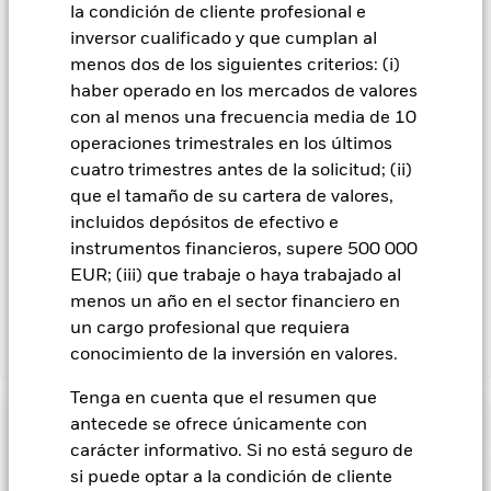
la condición de cliente profesional e
acciones con cobertura de divisas se identifican mediante la
inversor cualificado y que cumplan al
palabra «Hedged» en su nombre. Además, el listado
completo de todas las clases de acciones con cobertura de
menos dos de los siguientes criterios: (i)
divisas está disponible mediante solicitud a la sociedad
haber operado en los mercados de valores
gestora del fondo.
con al menos una frecuencia media de 10
operaciones trimestrales en los últimos
En la medida en que el Fondo opere en préstamos de valores
para reducir los gastos, el propio Fondo percibirá el 62,5% de
cuatro trimestres antes de la solicitud; (ii)
los ingresos asociadas que se generen, y el 37,5% restante se
que el tamaño de su cartera de valores,
recibirá por BlackRock en calidad de agente de préstamo de
incluidos depósitos de efectivo e
valores. Debido a que el reparto de los ingresos por préstamos
instrumentos financieros, supere 500 000
de valores no incrementa los costes de funcionamiento del
EUR; (iii) que trabaje o haya trabajado al
Fondo, esto ha quedado excluido de los gastos corrientes.
menos un año en el sector financiero en
un cargo profesional que requiera
Mostrar menos
conocimiento de la inversión en valores.
BSF Global Event Driven Fund
Tenga en cuenta que el resumen que
Rentabilidad
antecede se ofrece únicamente con
carácter informativo. Si no está seguro de
si puede optar a la condición de cliente
Gráfico de rendimiento