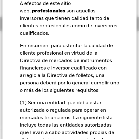
EUR -0,07 (-0,28%)
A efectos de este sitio
BlackRock
web,
profesionales
son aquellos
inversores que tienen calidad tanto de
Información general
iShares
clientes profesionales como de inversores
cualificados.
Aladdin
Filosofía de inversión
En resumen, para ostentar la calidad de
El Fondo World Mining pretende maximizar los beneficios
cliente profesional en virtud de la
Nuestra compañía
totales. El Fondo invierte globalmente, como mínimo, un
Directiva de mercados de instrumentos
70 % de sus activos globales en acciones ordinarias de
compañías de metales y minería cuya actividad económica
financieros e inversor cualificado con
predominante es la producción de metales base y de
arreglo a la Directiva de folletos, una
minerales industriales como el carbón y el mineral de hierro.
persona deberá por lo general cumplir uno
El Fondo también puede ser titular de acciones ordinarias de
o más de los siguientes requisitos:
compañías cuya actividad económica predominante esté en
la minería de minerales o metales preciosos como el oro u
(1) Ser una entidad que deba estar
otros metales preciosos. El Fondo no posee físicamente oro u
autorizada o regulada para operar en
otro metal.
mercados financieros. La siguiente lista
incluye todas las entidades autorizadas
que llevan a cabo actividades propias de