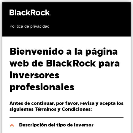
Política de privacidad
Quiénes somos
RENTA VARIABLE
BGF World Mining
Productos
Bienvenido a la página
Fund
Perspectivas
web de BlackRock para
inversores
Visión de mercado
profesionales
Educación
Antes de continuar, por favor, revisa y acepta los
Profesionales
Valor liquidativo a 06 ago 2026
siguientes Términos y Condiciones:
EUR 24,51
52 Semanas: 15,46 - 27,42
España
Descripción del tipo de inversor
Change location
Variación del valor liquidativo a 06 ago 2026