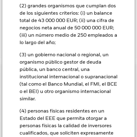
los ingresos asociadas que se generen, y el 37,5% restante se
(2) grandes organismos que cumplan dos
recibirá por BlackRock en calidad de agente de préstamo de
de los siguientes criterios: (i) un balance
valores. Debido a que el reparto de los ingresos por préstamos
total de 43 000 000 EUR; (ii) una cifra de
de valores no incrementa los costes de funcionamiento del
negocios neta anual de 50 000 000 EUR;
Fondo, esto ha quedado excluido de los gastos corrientes.
(iii) un número medio de 250 empleados a
lo largo del año;
Mostrar menos
(3) un gobierno nacional o regional, un
BGF World Mining Fund
organismo público gestor de deuda
pública, un banco central, una
Rentabilidad
institucional internacional o supranacional
(tal como el Banco Mundial, el FMI, el BCE
Gráfico de rendimiento
Datos clave
o el BEI) u otro organismo internacional
El riesgo de inversión se concentra en ciertos sectores, países,
divisas o empresas. Ello significa que el Fondo es más
similar.
sensible a cualquier hecho localizado, ya sea económico, de
Ver gráfico completo
Características del Fondo
mercado, político, relacionado con la sostenibilidad o
Activos netos del Fondo
USD 7.397.624.170
(4) personas físicas residentes en un
normativo.
El valor de los títulos de renta variable y los títulos
a 06 ago 2026
Rentabilidad
relacionados con la renta variable se puede ver afectado por
Indicador de riesgo
Estado del EEE que permita otorgar a
los movimientos diarios del mercado bursátil. Entre otros
Número de posiciones
49
Fecha de lanzamiento del
21 mar 1997
personas físicas la calidad de inversores
factores que influyen están los acontecimientos políticos, las
a 30 jun 2026
fondo
noticias económicas, beneficios empresariales y los hechos
Posiciones
cualificados, que soliciten expresamente
societarios de importancia.
Las inversiones en valores