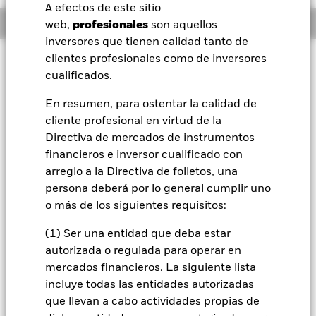
A efectos de este sitio
BlackRock
Información general
web,
profesionales
son aquellos
inversores que tienen calidad tanto de
iShares
clientes profesionales como de inversores
Filosofía de inversión
cualificados.
El Fondo tiene por objetivo maximizar la rentabilidad de su
Aladdin
inversión a través de una combinación de crecimiento del
En resumen, para ostentar la calidad de
capital y rendimientos de los activos del Fondo, e invirtiendo
cliente profesional en virtud de la
de forma coherente con los principios medioambientales,
Nuestra compañía
sociales y de gobierno corporativo (ESG) aplicados a la
Directiva de mercados de instrumentos
inversión. El Fondo invierte al menos el 70 % de sus activos
financieros e inversor cualificado con
totales en valores de renta variable (como acciones) de
arreglo a la Directiva de folletos, una
empresas de todo el mundo cuya actividad económica
persona deberá por lo general cumplir uno
principal incluya la investigación, el desarrollo, la producción
o más de los siguientes requisitos:
o la distribución de tecnologías utilizadas y aplicadas en los
servicios financieros. El Fondo se concentrará en empresas
(1) Ser una entidad que deba estar
que generan ingresos a través de la aplicación de
tecnologías en el sector de los servicios financieros, o que
autorizada o regulada para operar en
intentan competir con los métodos tradicionales de
mercados financieros. La siguiente lista
explotación y distribución de productos y servicios
incluye todas las entidades autorizadas
financieros. En condiciones normales del mercado, el Fondo
que llevan a cabo actividades propias de
invertirá en una cartera de valores de renta variable de