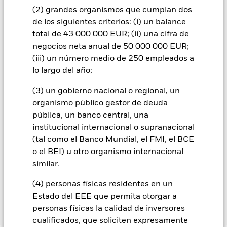
gestora del fondo se asegurará de que se dispone de los
(2) grandes organismos que cumplan dos
procedimientos adecuados para minimizar el riesgo de
de los siguientes criterios: (i) un balance
contagio a otras clases de acciones. En el menú desplegable
total de 43 000 000 EUR; (ii) una cifra de
que figura justo debajo del nombre del fondo, podrá ver un
negocios neta anual de 50 000 000 EUR;
listado de todas las clases de acciones del fondo: las clases de
(iii) un número medio de 250 empleados a
acciones con cobertura de divisas se identifican mediante la
palabra «Hedged» en su nombre. Además, el listado
lo largo del año;
completo de todas las clases de acciones con cobertura de
(3) un gobierno nacional o regional, un
divisas está disponible mediante solicitud a la sociedad
gestora del fondo.
organismo público gestor de deuda
pública, un banco central, una
En la medida en que el Fondo opere en préstamos de valores
institucional internacional o supranacional
para reducir los gastos, el propio Fondo percibirá el 62,5% de
los ingresos asociadas que se generen, y el 37,5% restante se
(tal como el Banco Mundial, el FMI, el BCE
recibirá por BlackRock en calidad de agente de préstamo de
o el BEI) u otro organismo internacional
valores. Debido a que el reparto de los ingresos por préstamos
similar.
de valores no incrementa los costes de funcionamiento del
Fondo, esto ha quedado excluido de los gastos corrientes.
(4) personas físicas residentes en un
Estado del EEE que permita otorgar a
personas físicas la calidad de inversores
Mostrar menos
cualificados, que soliciten expresamente