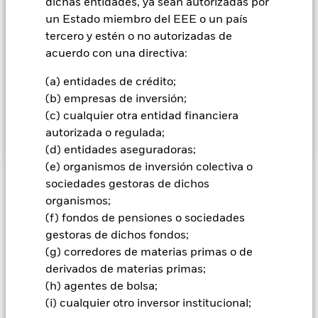
dichas entidades, ya sean autorizadas por
empresas de elevada, mediana y pequeña capitalización
bursátil (la capitalización bursátil se obtiene multiplicando la
un Estado miembro del EEE o un país
cotización bursátil de la empresa por el número de acciones
tercero y estén o no autorizadas de
emitidas) que participan en alguna de las siguientes
acuerdo con una directiva:
actividades: sistemas de pago, banca, inversiones, créditos,
seguros y software. Aunque es probable que la mayor parte
(a) entidades de crédito;
de las inversiones del Fondo se haga en empresas
(b) empresas de inversión;
establecidas en mercados desarrollados de todo el mundo, el
(c) cualquier otra entidad financiera
Fondo también podrá invertir en mercados emergentes.
autorizada o regulada;
(d) entidades aseguradoras;
(e) organismos de inversión colectiva o
sociedades gestoras de dichos
INFORMACIÓN IMPORTANTE: Capital en Riesgo.
El valor
de las inversiones y los ingresos derivados de ellas pueden
organismos;
subir o bajar, y no están garantizados. Es posible que los
(f) fondos de pensiones o sociedades
inversores no recuperen la cantidad invertida originalmente.
gestoras de dichos fondos;
Todas las clases de acciones con cobertura de divisas de este
(g) corredores de materias primas o de
fondo utilizan derivados para cubrir el riesgo de divisas. El
derivados de materias primas;
uso de derivados para una clase de acciones podría conllevar
(h) agentes de bolsa;
un posible riesgo de contagio (también denominado «spill-
(i) cualquier otro inversor institucional;
over») a otras clases de acciones del fondo. La sociedad