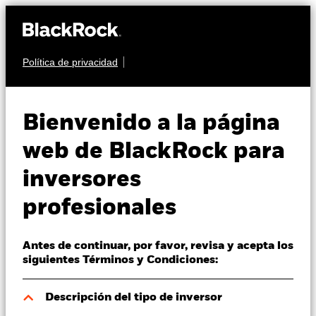
Política de privacidad
Quiénes somos
RENTA VARIABLE
BGF FinTech Fund
Productos
Bienvenido a la página
Perspectivas
web de BlackRock para
inversores
Visión de mercado
profesionales
Educación
Valor liquidativo a 06 ago 2026
EUR 14,11
Antes de continuar, por favor, revisa y acepta los
52 Semanas: 11,18 - 16,39
Profesionales
siguientes Términos y Condiciones:
Variación del valor liquidativo a 06 ago 2026
España
EUR -0,30 (-2,08%)
Descripción del tipo de inversor
Change location