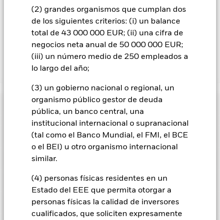
acciones con cobertura de divisas se identifican mediante la
(2) grandes organismos que cumplan dos
palabra «Hedged» en su nombre. Además, el listado
completo de todas las clases de acciones con cobertura de
de los siguientes criterios: (i) un balance
divisas está disponible mediante solicitud a la sociedad
total de 43 000 000 EUR; (ii) una cifra de
gestora del fondo.
negocios neta anual de 50 000 000 EUR;
(iii) un número medio de 250 empleados a
lo largo del año;
Mostrar menos
iShares Asia Property Yield UCITS ETF
(3) un gobierno nacional o regional, un
organismo público gestor de deuda
Rentabilidad
pública, un banco central, una
institucional internacional o supranacional
Gráfico de rendimiento
(tal como el Banco Mundial, el FMI, el BCE
Datos clave
El riesgo de inversión se concentra en ciertos sectores, países,
divisas o empresas. Ello significa que el Fondo es más
o el BEI) u otro organismo internacional
sensible a cualquier hecho localizado, ya sea económico, de
Ver gráfico completo
Características del Fondo
similar.
mercado, político, relacionado con la sostenibilidad o
Activos Netos
USD 25.493.063
normativo.
El valor de los títulos de renta variable y los títulos
a 07 ago 2026
Rentabilidad
relacionados con la renta variable se puede ver afectado por
(4) personas físicas residentes en un
Localizaciones registrados
los movimientos diarios del mercado bursátil. Entre otros
Número de posiciones
123
Fecha de lanzamiento de la
Estado del EEE que permita otorgar a
12 dic 2018
factores que influyen están los acontecimientos políticos, las
a 07 ago 2026
serie
noticias económicas, beneficios empresariales y los hechos
Posiciones
personas físicas la calidad de inversores
Alemania
societarios de importancia.
Las inversiones en valores del
Ticker del índice de referencia
TENADNU
Share Class Currency
USD
cualificados, que soliciten expresamente
sector inmobiliario pueden verse afectadas por el