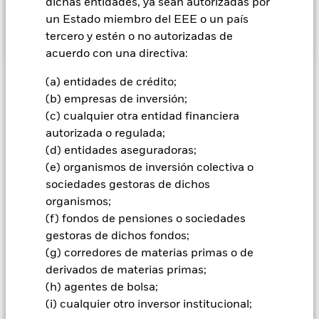
asiáticos desarrollados, que además cumplen con los
dichas entidades, ya sean autorizadas por
criterios de generación de dividendos.
un Estado miembro del EEE o un país
tercero y estén o no autorizadas de
acuerdo con una directiva:
(a) entidades de crédito;
INFORMACIÓN IMPORTANTE: Capital en Riesgo.
El valor
de las inversiones y los ingresos derivados de ellas pueden
(b) empresas de inversión;
subir o bajar, y no están garantizados. Es posible que los
(c) cualquier otra entidad financiera
inversores no recuperen la cantidad invertida originalmente.
autorizada o regulada;
(d) entidades aseguradoras;
(e) organismos de inversión colectiva o
Todas las clases de acciones con cobertura de divisas de este
sociedades gestoras de dichos
fondo utilizan derivados para cubrir el riesgo de divisas. El
organismos;
uso de derivados para una clase de acciones podría conllevar
(f) fondos de pensiones o sociedades
un posible riesgo de contagio (también denominado «spill-
over») a otras clases de acciones del fondo. La sociedad
gestoras de dichos fondos;
gestora del fondo se asegurará de que se dispone de los
(g) corredores de materias primas o de
procedimientos adecuados para minimizar el riesgo de
derivados de materias primas;
contagio a otras clases de acciones. En el menú desplegable
(h) agentes de bolsa;
que figura justo debajo del nombre del fondo, podrá ver un
(i) cualquier otro inversor institucional;
listado de todas las clases de acciones del fondo: las clases de