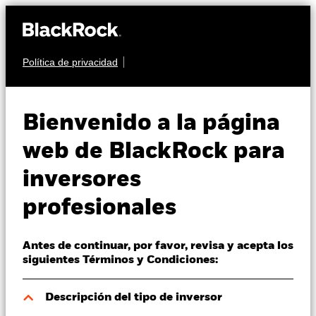
Política de privacidad
Quiénes somos
SECTOR INMOBILIARIO
iShares Asia
Productos
Bienvenido a la página
Property Yield
AYEP
Perspectivas
web de BlackRock para
UCITS ETF
inversores
Visión de mercado
profesionales
Educación
Antes de continuar, por favor, revisa y acepta los
Profesionales
siguientes Términos y Condiciones:
Valor liquidativo a 07 ago 2026
España
Descripción del tipo de inversor
USD 5,51
Change location