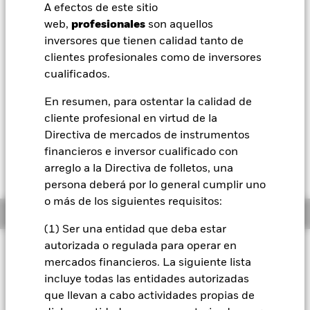
52 Semanas: 5,19 - 6,07
A efectos de este sitio
BlackRock
web,
profesionales
son aquellos
Variación del valor liquidativo a 07 ago 2026
USD 0,02 (0,35%)
inversores que tienen calidad tanto de
iShares
clientes profesionales como de inversores
Rentabilidad total medida con valor liquidativo a 06 ago 2026
cualificados.
YTD:
-1,79%
Aladdin
En resumen, para ostentar la calidad de
cliente profesional en virtud de la
Nuestra compañía
El 1 de diciembre de 2025, una o más líneas de
Directiva de mercados de instrumentos
negociación del fondo dejarán de cotizar o se
financieros e inversor cualificado con
cancelarán. Consulte la carta a los accionistas si
arreglo a la Directiva de folletos, una
desea obtener más información.
persona deberá por lo general cumplir uno
o más de los siguientes requisitos:
Información general
(1) Ser una entidad que deba estar
autorizada o regulada para operar en
Filosofía de inversión
mercados financieros. La siguiente lista
El fondo pretende replicar la rentabilidad de un índice
incluye todas las entidades autorizadas
compuesto por compañías inmobiliarias cotizadas y
que llevan a cabo actividades propias de
fideicomisos de inversiones inmobiliarias (REITS) de países