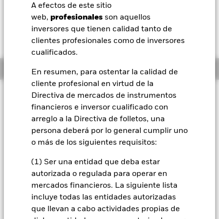
USD -0,19 (-1,08%)
A efectos de este sitio
BlackRock
web,
profesionales
son aquellos
inversores que tienen calidad tanto de
iShares
clientes profesionales como de inversores
cualificados.
Aladdin
Información general
En resumen, para ostentar la calidad de
cliente profesional en virtud de la
Nuestra compañía
Filosofía de inversión
Directiva de mercados de instrumentos
financieros e inversor cualificado con
El Fondo tiene por objetivo maximizar la rentabilidad de su
inversión a través de una combinación de crecimiento del
arreglo a la Directiva de folletos, una
capital y rendimientos de los activos del Fondo. El Fondo
persona deberá por lo general cumplir uno
invierte al menos el 70 % de sus activos totales en valores de
o más de los siguientes requisitos:
renta variable (como acciones) de empresas de todo el
mundo cuya actividad económica principal incluya la
(1) Ser una entidad que deba estar
investigación, el desarrollo, la producción o la distribución de
autorizada o regulada para operar en
futuras tecnologías de transporte. El Fondo se concentrará
mercados financieros. La siguiente lista
en empresas que generan ingresos a través de la transición a
las energías renovables, como vehículos eléctricos,
incluye todas las entidades autorizadas
autónomos o conectados digitalmente. En condiciones
que llevan a cabo actividades propias de
normales del mercado, el Fondo invertirá en una cartera de