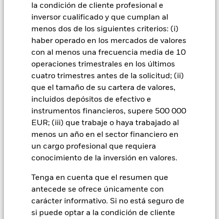
la condición de cliente profesional e
gestora del fondo se asegurará de que se dispone de los
procedimientos adecuados para minimizar el riesgo de
inversor cualificado y que cumplan al
contagio a otras clases de acciones. En el menú desplegable
menos dos de los siguientes criterios: (i)
que figura justo debajo del nombre del fondo, podrá ver un
haber operado en los mercados de valores
listado de todas las clases de acciones del fondo: las clases de
con al menos una frecuencia media de 10
acciones con cobertura de divisas se identifican mediante la
operaciones trimestrales en los últimos
palabra «Hedged» en su nombre. Además, el listado
cuatro trimestres antes de la solicitud; (ii)
completo de todas las clases de acciones con cobertura de
que el tamaño de su cartera de valores,
divisas está disponible mediante solicitud a la sociedad
gestora del fondo.
incluidos depósitos de efectivo e
instrumentos financieros, supere 500 000
En la medida en que el Fondo opere en préstamos de valores
EUR; (iii) que trabaje o haya trabajado al
para reducir los gastos, el propio Fondo percibirá el 62,5% de
los ingresos asociadas que se generen, y el 37,5% restante se
menos un año en el sector financiero en
recibirá por BlackRock en calidad de agente de préstamo de
un cargo profesional que requiera
valores. Debido a que el reparto de los ingresos por préstamos
conocimiento de la inversión en valores.
de valores no incrementa los costes de funcionamiento del
Fondo, esto ha quedado excluido de los gastos corrientes.
Tenga en cuenta que el resumen que
antecede se ofrece únicamente con
carácter informativo. Si no está seguro de
Mostrar menos
si puede optar a la condición de cliente