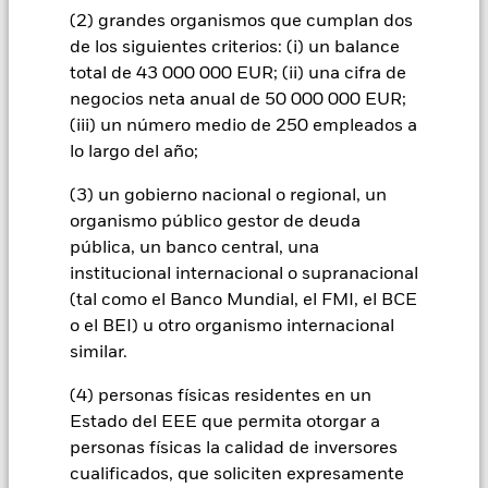
(2) grandes organismos que cumplan dos
INFORMACIÓN IMPORTANTE: Capital en Riesgo.
El valor
de las inversiones y los ingresos derivados de ellas pueden
de los siguientes criterios: (i) un balance
subir o bajar, y no están garantizados. Es posible que los
total de 43 000 000 EUR; (ii) una cifra de
inversores no recuperen la cantidad invertida originalmente.
negocios neta anual de 50 000 000 EUR;
El riesgo de inversión se concentra en ciertos mercados,
(iii) un número medio de 250 empleados a
países, divisas o empresas. Ello significa que el Fondo es más
lo largo del año;
sensible a cualquier hecho localizado, ya sea económico, de
mercado, político o regulador. El valor de los títulos de renta
(3) un gobierno nacional o regional, un
variable y los asimilados a acciones se puede ver afectado por
organismo público gestor de deuda
los movimientos diarios del mercado bursátil. Entre otros
pública, un banco central, una
factores que influyen están los acontecimientos políticos, las
institucional internacional o supranacional
noticias económicas, beneficios empresariales y los hechos
societarios de importancia.] Las inversiones en valores
(tal como el Banco Mundial, el FMI, el BCE
relacionados con el transporte están sujetas a problemas de
o el BEI) u otro organismo internacional
medio ambiente, impuestos, reglamentación gubernamental,
similar.
precios y variaciones del suministro.
Todas las clases de acciones con cobertura de divisas de este
(4) personas físicas residentes en un
fondo utilizan derivados para cubrir el riesgo de divisas. El
Estado del EEE que permita otorgar a
uso de derivados para una clase de acciones podría conllevar
personas físicas la calidad de inversores
un posible riesgo de contagio (también denominado «spill-
cualificados, que soliciten expresamente
over») a otras clases de acciones del fondo. La sociedad