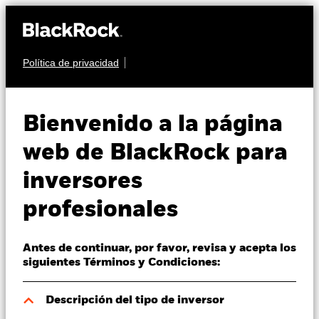
Política de privacidad
Quiénes somos
RENTA VARIABLE
BGF Future of
Productos
Bienvenido a la página
Transport Fund
Perspectivas
web de BlackRock para
inversores
Visión de mercado
profesionales
Educación
Antes de continuar, por favor, revisa y acepta los
Profesionales
Valor liquidativo a 06 ago 2026
siguientes Términos y Condiciones:
USD 17,34
52 Semanas: 15,12 - 19,80
España
Descripción del tipo de inversor
Change location
Variación del valor liquidativo a 06 ago 2026