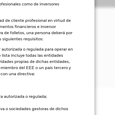
Holdings
Literatura
rofesionales como de inversores
d de cliente profesional en virtud de
mentos financieros e inversor
orización del capital y rendimientos
iva de folletos, una persona deberá por
 siguientes requisitos:
e empresas de todo el mundo cuya
 de tecnologías para el transporte del
 autorizada o regulada para operar en
lista incluye todas las entidades
vidades propias de dichas entidades,
ocial y de gobernanza («ESG»), tal
 miembro del EEE o un país tercero y
el acuerdo de París, tal y como se
con una directiva:
ra autorizada o regulada;
e ellas pueden subir o bajar, y no
iva o sociedades gestoras de dichos