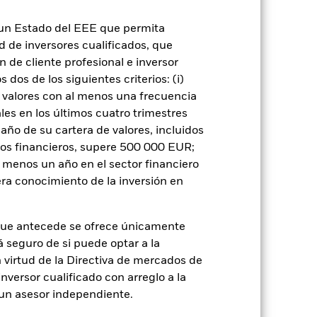
 o como contraparte de contratos
n un Estado del EEE que permita
ad de inversores cualificados, que
 de cliente profesional e inversor
dos de los siguientes criterios: (i)
 valores con al menos una frecuencia
es en los últimos cuatro trimestres
amaño de su cartera de valores, incluidos
rie
04 sept 2018
tos financieros, supere 500 000 EUR;
USD
al menos un año en el sector financiero
Renta variable
ra conocimiento de la inversión en
MSCI All Country World Index
(Net)
que antecede se ofrece únicamente
5,00%
á seguro de si puede optar a la
1,50%
n virtud de la Directiva de mercados de
0,00%
inversor cualificado con arreglo a la
n un asesor independiente.
USD 1.000,00