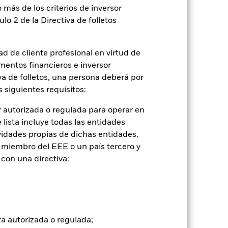
 más de los criterios de inversor
ulo 2 de la Directiva de folletos
d de cliente profesional en virtud de
mentos financieros e inversor
2022
2023
2024
2025
iva de folletos, una persona deberá por
referencia de comparación 2 (%)
 siguientes requisitos:
 autorizada o regulada para operar en
lista incluye todas las entidades
2021
2022
2023
2024
2025
vidades propias de dichas entidades,
20,4
-23,8
9,8
-12,6
20,4
 miembro del EEE o un país tercero y
con una directiva:
18,5
-18,4
22,2
17,5
22,3
ra autorizada o regulada;