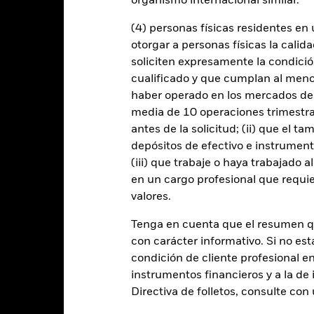
organismo internacional similar.
 cualquier entidad que presta servicios como la custodia de activos,
instrumentos, puede exponer al Fondo a pérdidas financieras.
(4) personas físicas residentes e
otorgar a personas físicas la calid
soliciten expresamente la condición
Datos clave
cualificado y que cumplan al menos 
haber operado en los mercados de
media de 10 operaciones trimestral
antes de la solicitud; (ii) que el t
USD 524.031.844
Fecha de lanzamiento de la se
depósitos de efectivo e instrumen
Share Class Currency
(iii) que trabaje o haya trabajado 
04 sept 2018
Clase de activo
en un cargo profesional que requie
USD
valores.
Índice de referencia de
comparación 2
uture of Transport Composite
Benchmark
Tenga en cuenta que el resumen 
Comisión inicial
con carácter informativo. Si no est
Artículo 9
Porcentaje de gastos
condición de cliente profesional e
1,81%
Comisión de rentabilidad
instrumentos financieros y a la de 
LU1861214812
Directiva de folletos, consulte co
Inversión mínima posterior
USD 5.000,00