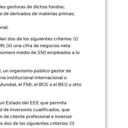
l Fondo es más sensible a cualquier
ble y los asimilados a acciones se
des gestoras de dichos fondos;
tán los acontecimientos políticos,
o de derivados de materias primas;
es en valores relacionados con el
cios y variaciones del suministro.
onal;
go de divisas. El uso de derivados
er») a otras clases de acciones del
 dos de los siguientes criterios: (i)
ara minimizar el riesgo de contagio
; (ii) una cifra de negocios neta
er un listado de todas las clases de
n número medio de 250 empleados a lo
 «Hedged» en su nombre. Además, el
itud a la sociedad gestora del fondo.
cibirá el 62,5% de los ingresos
l, un organismo público gestor de
o de valores. Debido a que el
na institucional internacional o
 esto ha quedado excluido de los
ndial, el FMI, el BCE o el BEI) u otro
Mostrar menos
n un Estado del EEE que permita
ad de inversores cualificados, que
SFDR Web Disclosure
Download
 de cliente profesional e inversor
dos de los siguientes criterios: (i)