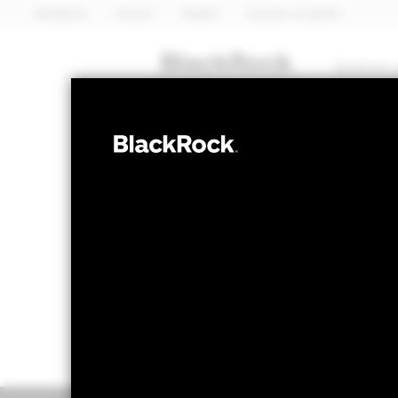
BlackRock
iShares
Aladdin
Nuestra compañía
Quiénes 
RENTA VARIABLE
BGF Future of 
Valor liquidativo a 07 ago 2026
Variación 
USD 16,17
US
52 Semanas: 14,20 - 18,22