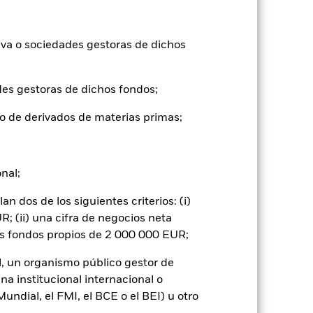
tuales comisiones de entrada/salida
iva o sociedades gestoras de dichos
ntabilidad pasada no es un indicador
formas muy diferentes en el futuro.
o
des gestoras de dichos fondos;
), con reinversión de los ingresos
mentar o disminuir como resultado de
o de derivados de materias primas;
a divisa distinta de la utilizada para el
onal;
 dos de los siguientes criterios: (i)
; (ii) una cifra de negocios neta
os fondos propios de 2 000 000 EUR;
 por los movimientos diarios del mercado
l, un organismo público gestor de
ficios empresariales y los hechos
na institucional internacional o
emas de medio ambiente, impuestos,
 con el transporte están sujetas a
ndial, el FMI, el BCE o el BEI) u otro
stro.