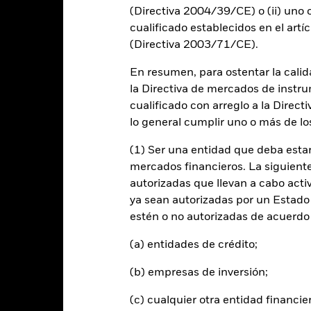
(Directiva 2004/39/CE) o (ii) uno o
cualificado establecidos en el artíc
-20
(Directiva 2003/71/CE).
En resumen, para ostentar la calida
-40
la Directiva de mercados de instru
2016
2017
2018
2019
2020
2021
cualificado con arreglo a la Direct
Índice de 
Rentabilidad total (%)
lo general cumplir uno o más de los
Índice de referencia con limitaciones 1 (%)
d of interactive chart.
(1) Ser una entidad que deba estar
mercados financieros. La siguiente 
2016
2017
2018
2019
2020
autorizadas que llevan a cabo acti
entabilidad total (%)
17,7
52,9
ya sean autorizadas por un Estado
USD
estén o no autorizadas de acuerdo 
ndice de referencia de
omparación 2 (%) USD
26,6
16,3
(a) entidades de crédito;
(b) empresas de inversión;
ndice de referencia con
imitaciones 1 (%) USD
(c) cualquier otra entidad financie