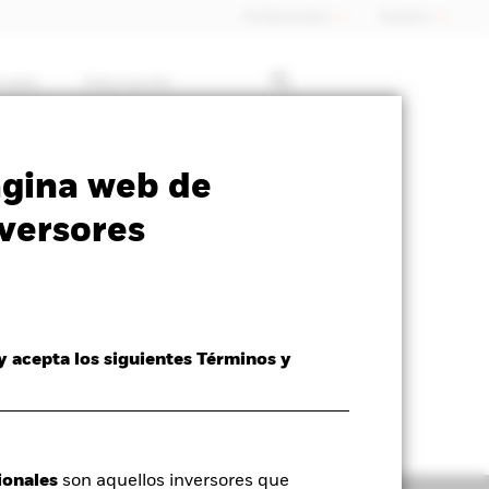
Profesionales
España
rcado
Educación
SFDR Web Disclosure
Download
ágina web de
versores
 y acepta los siguientes Términos y
ionales
son aquellos inversores que