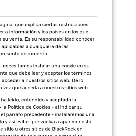
Luxemburgo
BlackRock (Luxembourg) S.A.
Fecha de la operación + 3 días
gina, que explica ciertas restricciones
BGFOTA2
esta información y los países en los que
a su venta. Es su responsabilidad conocer
 aplicables a cualquiera de las
l presente documento.
, necesitamos instalar una cookie en su
o
enta que debe leer y aceptar los términos
 acceder a nuestros sitios web. De lo
a vez que acceda a nuestros sitios web.
17,58%
 ha leído, entendido y aceptado la
la Política de Cookies - al indicar su
2,85
el párrafo precedente - instalaremos una
 y así evitar que vuelva a aparecer esta
 sitio u otros sitios de BlackRock en