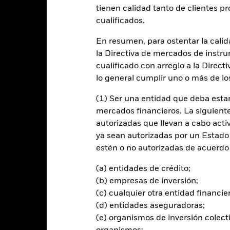
entabilidad
Datos clave
Gestores del fondo
tienen calidad tanto de clientes p
cualificados.
n
En resumen, para ostentar la calida
la Directiva de mercados de instru
 la rentabilidad de su inversión a través de una combinación de reval
cualificado con arreglo a la Direct
lo general cumplir uno o más de los
 sus activos totales en valores de renta variable (como acciones) d
ya la investigación, el desarrollo, la producción y/o la distribución
(1) Ser una entidad que deba estar
mercados financieros. La siguiente 
autorizadas que llevan a cabo acti
rtirán de acuerdo con lo establecido en su Política medioambiental, s
ya sean autorizadas por un Estado
á las Exclusiones de los Índices de Referencia de la UE alineados con 
estén o no autorizadas de acuerdo 
s información, consulte el folleto.
(a) entidades de crédito;
(b) empresas de inversión;
(c) cualquier otra entidad financie
al en Riesgo.
El valor de las inversiones y los ingresos derivados d
(d) entidades aseguradoras;
os inversores no recuperen la cantidad invertida originalmente.
(e) organismos de inversión colect