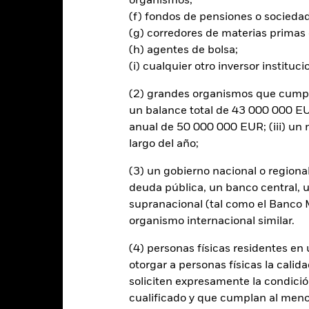
organismos;
en ciertos mercados, países, divisas o empresas. Ello significa que e
e mercado, político o regulador. El valor de los títulos de renta varia
(f) fondos de pensiones o socieda
os diarios del mercado bursátil. Entre otros factores que influyen es
(g) corredores de materias primas 
empresariales y los hechos societarios de importancia.] Las inversion
(h) agentes de bolsa;
s de medio ambiente, impuestos, reglamentación gubernamental, pre
(i) cualquier otro inversor instituci
rtura de divisas de este fondo utilizan derivados para cubrir el ries
onllevar un posible riesgo de contagio (también denominado «spill-ov
(2) grandes organismos que cumplan
o se asegurará de que se dispone de los procedimientos adecuados p
un balance total de 43 000 000 EUR
nú desplegable que figura justo debajo del nombre del fondo, podrá v
anual de 50 000 000 EUR; (iii) u
cciones con cobertura de divisas se identifican mediante la palabra
 de acciones con cobertura de divisas está disponible mediante solic
largo del año;
en préstamos de valores para reducir los gastos, el propio Fondo per
(3) un gobierno nacional o regiona
% restante se recibirá por BlackRock en calidad de agente de préstam
deuda pública, un banco central, u
os de valores no incrementa los costes de funcionamiento del Fondo,
supranacional (tal como el Banco Mu
organismo internacional similar.
(4) personas físicas residentes e
otorgar a personas físicas la calid
PRIIP KID
Ficha informativa
Prospectus
Fund
soliciten expresamente la condición
Rentabilidad
cualificado y que cumplan al menos 