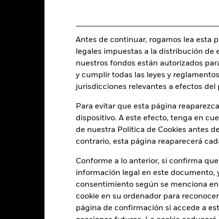
Domicilio
Acumulación
Gestora del fondo
UCITS
Ciclo de liquidación
Antes de continuar, rogamos lea esta pá
Sector Equity Technology
Ticker Bloomberg
legales impuestas a la distribución de 
Monetario diaria
nuestros fondos están autorizados par
BG09484
y cumplir todas las leyes y reglamentos
jurisdicciones relevantes a efectos de
Para evitar que esta página reaparezca
Características del Fond
dispositivo. A este efecto, tenga en cu
de nuestra Política de Cookies antes de
contrario, esta página reaparecerá cad
38
Desviación típica (3 años)
Conforme a lo anterior, si confirma que
a 31 jul 2026
información legal en este documento, y 
24,93
Ratio precio/valor contable
consentimiento según se menciona en 
a 30 jun 2026
cookie en su ordenador para reconocerlo
página de confirmación si accede a este