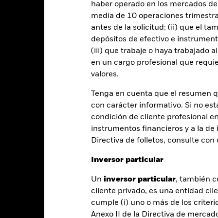
entabilidad
Datos clave
Gestores del fondo
haber operado en los mercados de
media de 10 operaciones trimestral
antes de la solicitud; (ii) que el t
entabilidad
depósitos de efectivo e instrumen
(iii) que trabaje o haya trabajado 
en un cargo profesional que requie
Año natural
Anualizada
Acumulada
Anual
valores.
ge: 2018-08-01 00:00:00 to 2026-07-31 00:00:00.
: -50 to 100.
te gráfico muestra la rentabilidad del producto como el porcenta
Tenga en cuenta que el resumen 
s 7 últimos años frente a su índice de referencia. Puede ayudarle 
con carácter informativo. Si no est
oducto en el pasado y compararlo con su índice de referencia.
condición de cliente profesional e
art
instrumentos financieros y a la de 
60
r chart with 3 data series.
Directiva de folletos, consulte co
e chart has 1 X axis displaying categories.
e chart has 1 Y axis displaying Values. Range: -40 to 60.
40
Inversor particular
Un
inversor particular
, también c
20
cliente privado, es una entidad cli
alues
cumple (i) uno o más de los criterio
Anexo II de la Directiva de mercad
0