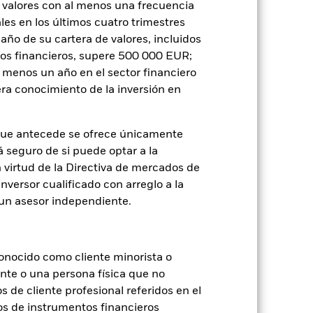
Holdings
Literatura
 valores con al menos una frecuencia
es en los últimos cuatro trimestres
amaño de su cartera de valores, incluidos
tos financieros, supere 500 000 EUR;
al menos un año en el sector financiero
ra conocimiento de la inversión en
je de pérdidas o ganancias anuales en
que antecede se ofrece únicamente
a evaluar cómo se ha gestionado el
á seguro de si puede optar a la
n virtud de la Directiva de mercados de
inversor cualificado con arreglo a la
n un asesor independiente.
onocido como cliente minorista o
ente o una persona física que no
s de cliente profesional referidos en el
os de instrumentos financieros