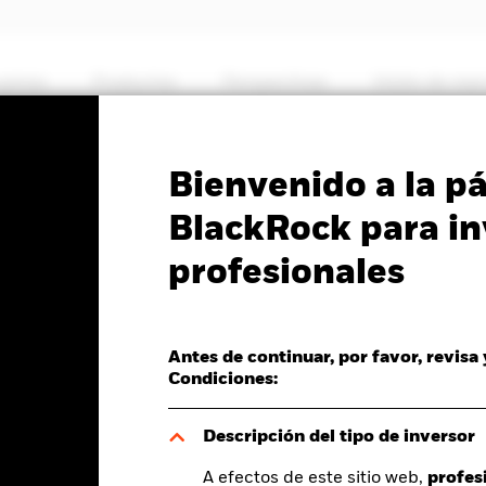
somos
Productos
Perspectivas
Visión de me
PRIIP KID
Ficha informativa
Prospectus
Bienvenido a la p
Transport Fund
BlackRock para in
profesionales
Antes de continuar, por favor, revisa
del valor liquidativo a 07 ago 2026
Condiciones:
D 0,24 (1,51%)
Descripción del tipo de inversor
A efectos de este sitio web,
profes