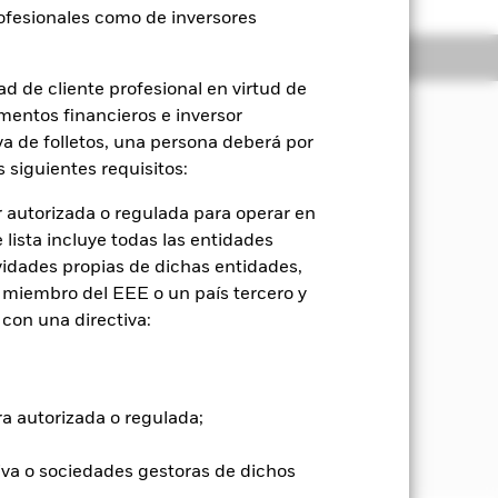
rofesionales como de inversores
Holdings
Literatura
d de cliente profesional en virtud de
mentos financieros e inversor
iva de folletos, una persona deberá por
orización del capital y rendimientos
 siguientes requisitos:
ios medioambientales, sociales y de
 autorizada o regulada para operar en
lista incluye todas las entidades
el Fondo invierta al menos el 70 % de
vidades propias de dichas entidades,
ond Index-Emerging Market Global
 miembro del EEE o un país tercero y
gentes. El Fondo también se referirá
con una directiva:
detallada en el folleto. El Fondo
rting Index) únicamente para valorar
ra autorizada o regulada;
dica en el folleto. Para obtener más
ckrock.com/baselinescreens.
iva o sociedades gestoras de dichos