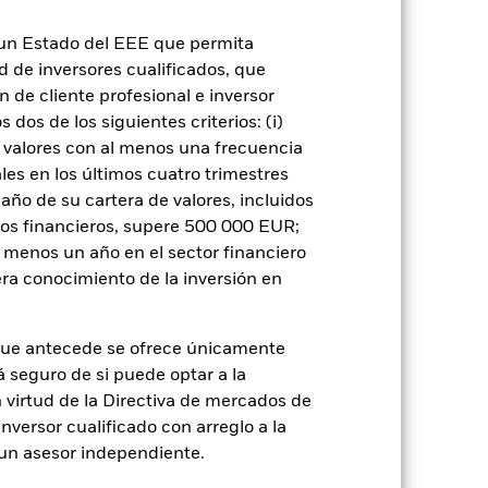
n un Estado del EEE que permita
ad de inversores cualificados, que
 de cliente profesional e inversor
ignificativo en la rentabilidad de los
dos de los siguientes criterios: (i)
os que los valores de renta fija con mejor
iesgo.
Los mercados emergentes suelen
 valores con al menos una frecuencia
ores se encuentra un mayor «riesgo de
es en los últimos cuatro trimestres
ores o pagos debidos al Fondo, y también
or del activo en que se basan y pueden
amaño de su cartera de valores, incluidos
Fondo. El impacto sobre el Fondo puede
tos financieros, supere 500 000 EUR;
 a las empresas que participen en
rso de inversión y afectar negativamente
al menos un año en el sector financiero
ra conocimiento de la inversión en
 o como contraparte de contratos
de crédito: El emisor de un valor
 de capital.
Riesgo de liquidez: Una
ondo venda o compre las inversiones con
que antecede se ofrece únicamente
á seguro de si puede optar a la
n virtud de la Directiva de mercados de
inversor cualificado con arreglo a la
n un asesor independiente.