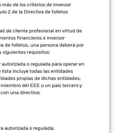
a evaluar cómo se ha gestionado el
 más de los criterios de inversor
ulo 2 de la Directiva de folletos
d de cliente profesional en virtud de
mentos financieros e inversor
iva de folletos, una persona deberá por
 siguientes requisitos:
 autorizada o regulada para operar en
lista incluye todas las entidades
vidades propias de dichas entidades,
 miembro del EEE o un país tercero y
con una directiva:
2022
2023
2024
2025
con limitaciones 1 (%)
ra autorizada o regulada;