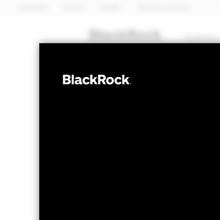
BlackRock
iShares
Aladdin
Nuestra compañía
Quiénes 
RENTA FIJA
BGF ESG Emerg
Currency Bond
Valor liquidativo a 06 ago 2026
Variación 
EUR 10,60
EUR 
52 Semanas: 9,84 - 10,71