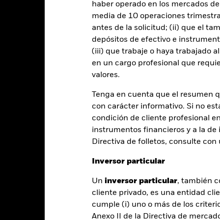
 de acciones con cobertura de divisas está disponible mediante solic
haber operado en los mercados de
media de 10 operaciones trimestral
en préstamos de valores para reducir los gastos, el propio Fondo per
antes de la solicitud; (ii) que el t
% restante se recibirá por BlackRock en calidad de agente de préstam
os de valores no incrementa los costes de funcionamiento del Fondo,
depósitos de efectivo e instrumen
(iii) que trabaje o haya trabajado 
en un cargo profesional que requie
valores.
Tenga en cuenta que el resumen 
PRIIP KID
Ficha informativa
ocal Currency
con carácter informativo. Si no est
SFDR Web Disclosure
Download
Rentabilidad
condición de cliente profesional e
instrumentos financieros y a la de 
entabilidad
Datos clave
Gestores del fondo
Directiva de folletos, consulte co
entabilidad
Inversor particular
Un
inversor particular
, también c
Año natural
Anualizada
Acumulada
Anual
cliente privado, es una entidad cli
ge: 2018-06-01 00:00:00 to 2026-07-31 00:00:00.
cumple (i) uno o más de los criterio
: -48 to 24.
te gráfico muestra la rentabilidad del producto como el porcenta
Anexo II de la Directiva de mercad