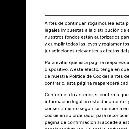
USD 675.525.841
Fecha de lanzamiento de la se
Share Class Currency
Antes de continuar, rogamos lea esta pá
09 jul 2018
legales impuestas a la distribución de 
Clase de activo
USD
nuestros fondos están autorizados par
Clasificación SFDR
y cumplir todas las leyes y reglamentos
J.P. Morgan ESG-Government
Ongoing Charge Fee
Bond Index Emerging Markets
jurisdicciones relevantes a efectos de
Global Diversified (
ISIN
Para evitar que esta página reaparezca
5,00%
Inversión inicial mínima
dispositivo. A este efecto, tenga en cu
0,50%
Uso de los ingresos
de nuestra Política de Cookies antes de
0,00%
contrario, esta página reaparecerá cad
Estructura legal
USD 1.000,00
Categoría Morningstar
Conforme a lo anterior, si confirma que
Luxemburgo
información legal en este documento, y 
Frecuencia de negociación
BlackRock (Luxembourg) S.A.
consentimiento según se menciona en 
SEDOL
cookie en su ordenador para reconocerlo
Fecha de la operación + 3 días
página de confirmación si accede a este
BGLD2HE