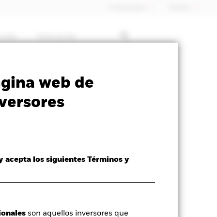
Profesionales
España
rcado
Educación
SFDR Web Disclosure
Download
ágina web de
versores
 y acepta los siguientes Términos y
ionales
son aquellos inversores que