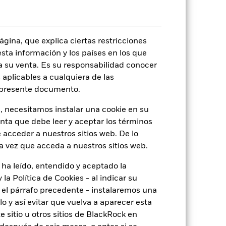
rie
09 jul 2018
EUR
gina, que explica ciertas restricciones
esta información y los países en los que
Renta fija
a su venta. Es su responsabilidad conocer
Artículo 8 - ESG Caracteristicas
 aplicables a cualquiera de las
0,76%
l presente documento.
LU1817794628
, necesitamos instalar una cookie en su
USD 100.000,00
enta que debe leer y aceptar los términos
Acumulación
 acceder a nuestros sitios web. De lo
a vez que acceda a nuestros sitios web.
UCITS
Other Bond
 ha leído, entendido y aceptado la
la Política de Cookies - al indicar su
Monetario diaria
el párrafo precedente - instalaremos una
BG0X129
 y así evitar que vuelva a aparecer esta
 sitio u otros sitios de BlackRock en