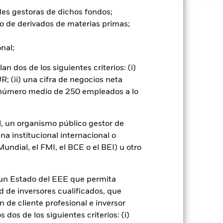
des gestoras de dichos fondos;
o de derivados de materias primas;
e ellas pueden subir o bajar, y no
onal;
un impacto significativo en el
ión” pueden ser más sensibles a estos
 dos de los siguientes criterios: (i)
tenciales o reales pueden
; (ii) una cifra de negocios neta
nómicas y políticas que los
n número medio de 250 empleados a lo
ciones a la inversión o transmisión
cionados con la sostenibilidad. Los
entar el volumen de las pérdidas y
 mayor cuando los derivados se
l, un organismo público gestor de
 determinadas actividades
na institucional internacional o
ca personal del filtro ESG del Fondo
ndial, el FMI, el BCE o el BEI) u otro
ndo si se compara con un fondo sin
go de divisas. El uso de derivados
n un Estado del EEE que permita
er») a otras clases de acciones del
ad de inversores cualificados, que
ara minimizar el riesgo de contagio
 de cliente profesional e inversor
er un listado de todas las clases de
 «Hedged» en su nombre. Además, el
dos de los siguientes criterios: (i)