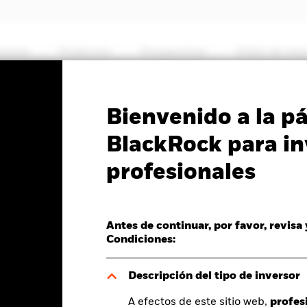
somos
Productos
Perspectivas
Visión de me
PRIIP KID
Ficha informativa
Prospectus
Bienvenido a la p
ing Markets Local
BlackRock para in
profesionales
 Fund
Antes de continuar, por favor, revisa
Condiciones:
del valor liquidativo a 06 ago 2026
0,00 (0,00%)
Descripción del tipo de inversor
A efectos de este sitio web,
profes