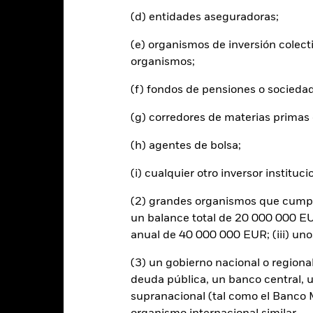
d of interactive chart.
(d) entidades aseguradoras;
2016
2017
2018
2019
2020
(e) organismos de inversión colect
entabilidad total (%)
7,5
1,6
organismos;
EUR
(f) fondos de pensiones o socieda
ndice de referencia con
imitaciones 1 (%) USD
11,9
4,0
(g) corredores de materias primas 
 rentabilidad se indica tras deducir los gastos corrientes. Las even
(h) agentes de bolsa;
edan excluidas del cálculo.
s cifras mostradas hacen referencia a rentabilidades pasadas.
(i) cualquier otro inversor instituci
La re
able de la rentabilidad futura. Los mercados podrían evolucionar de 
(2) grandes organismos que cumplan
ede ayudarle a evaluar cómo se ha gestionado el fondo en el pasad
 rentabilidad se muestra tomando como base el Valor Liquidativo (VL
un balance total de 20 000 000 EUR
utos cuando corresponda. La rentabilidad de su inversión puede au
anual de 40 000 000 EUR; (iii) un
s fluctuaciones del valor de las divisas si su inversión se realiza en un
lculo de la rentabilidad pasada. Fuente: Blackrock
(3) un gobierno nacional o regiona
deuda pública, un banco central, u
supranacional (tal como el Banco Mu