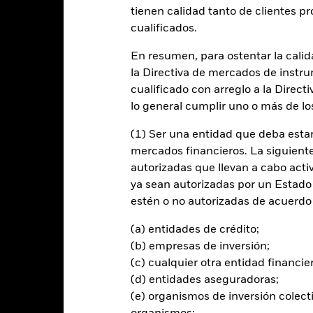
tienen calidad tanto de clientes p
cualificados.
entabilidad
Datos clave
Gestores del fondo
En resumen, para ostentar la calida
n
la Directiva de mercados de instru
cualificado con arreglo a la Direct
 la rentabilidad de su inversión a través de una combinación de reval
lo general cumplir uno o más de los
erente con los principios de inversión sostenible centrada en criter
(1) Ser una entidad que deba estar
mercados financieros. La siguiente 
otestad para seleccionar las inversiones del Fondo, siempre y cuando 
autorizadas que llevan a cabo acti
 renta fija (RF) que forman parte del J.P. Morgan ESG Government B
ya sean autorizadas por un Estado
or valores de RF emitidos por gobiernos de países con mercados emer
estén o no autorizadas de acuerdo 
rentabilidad y gestión de riesgos, tal como se describe de forma más 
overnment Bond Index-Emerging Market Global Diversified (ESG Repo
(a) entidades de crédito;
erso de inversión del Fondo.
(b) empresas de inversión;
(c) cualquier otra entidad financie
tirán de acuerdo con lo establecido en su Política ESG, tal como se in
(d) entidades aseguradoras;
ESG, consulte el folleto y el sitio web de BlackRock: https://www.bla
(e) organismos de inversión colect