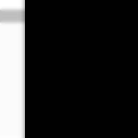
Información general
R
Filosofía de inversió
El Fondo tiene por objetivo maximizar
de los activos del Fondo, de forma coh
gobierno corporativo (ESG).
El asesor de inversiones (AI) tiene p
sus activos totales en los valores de
Diversified («Índice»), constituido p
al Índice con fines de comparación de 
también se referirá al J.P. Morgan G
el impacto del filtrado ESG en el univ
Los activos totales del Fondo se inver
información sobre las características 