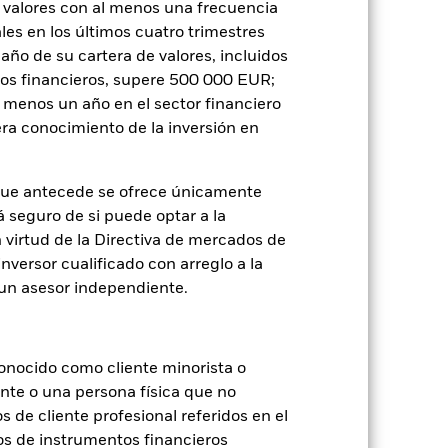
itud a la sociedad gestora del fondo.
 valores con al menos una frecuencia
es en los últimos cuatro trimestres
cibirá el 62,5% de los ingresos
amaño de su cartera de valores, incluidos
o de valores. Debido a que el
 esto ha quedado excluido de los
tos financieros, supere 500 000 EUR;
al menos un año en el sector financiero
ra conocimiento de la inversión en
Mostrar menos
que antecede se ofrece únicamente
Prospectus
á seguro de si puede optar a la
n virtud de la Directiva de mercados de
inversor cualificado con arreglo a la
Holdings
Literatura
n un asesor independiente.
onocido como cliente minorista o
ente o una persona física que no
s de cliente profesional referidos en el
je de pérdidas o ganancias anuales en
os de instrumentos financieros