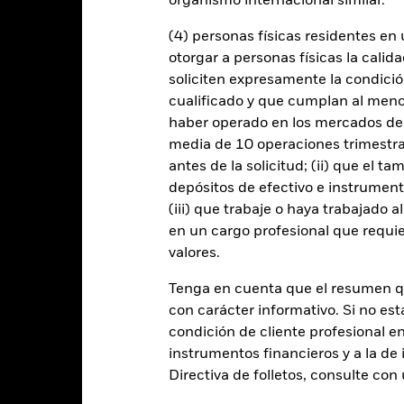
organismo internacional similar.
Riesgos clave
(4) personas físicas residentes e
otorgar a personas físicas la calid
soliciten expresamente la condición
iesgo de crédito y/o los impagos de los emisores tendrán un impacto s
cualificado y que cumplan al menos 
cados sin categoría de inversión pueden ser más sensibles a estos riesg
ión de solvencia potenciales o reales pueden incrementar el nivel de r
haber operado en los mercados de
ómicas y políticas que los mercados desarrollados. Entre otros fact
media de 10 operaciones trimestral
ersión o transmisión de activos, fallos/retrasos en la entrega de val
ad.
Los derivados pueden ser muy sensibles a las variaciones del val
antes de la solicitud; (ii) que el t
anancias, lo que se traduciría mayores oscilaciones en el valor del 
depósitos de efectivo e instrumen
zan de una forma generalizada o compleja.
El Fondo pretende excluir
on los criterios ESG. Este filtro ESG podría reducir el posible unive
(iii) que trabaje o haya trabajado 
se compara con un fondo sin dicho filtro.
en un cargo profesional que requie
 cualquier entidad que presta servicios como la custodia de activos,
instrumentos, puede exponer al Fondo a pérdidas financieras.
Riesgo 
valores.
enda sus obligaciones de pago de importes debidos o de reembolso
de compradores y vendedores es insuficiente para permitir que el F
Tenga en cuenta que el resumen 
con carácter informativo. Si no est
condición de cliente profesional e
instrumentos financieros y a la de 
Datos clave
Directiva de folletos, consulte co