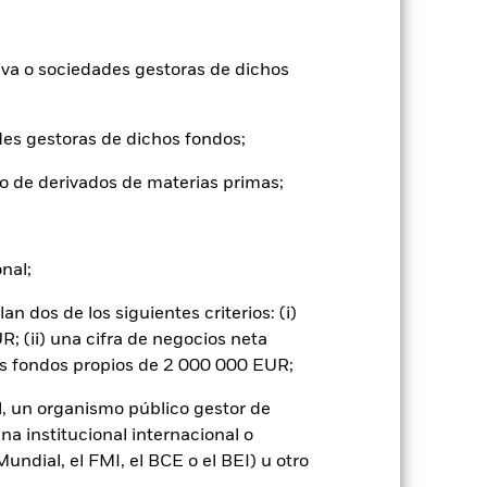
2021
2022
2023
2024
2025
iva o sociedades gestoras de dichos
-9,7
-11,3
13,9
-7,3
18,9
des gestoras de dichos fondos;
-9,5
-11,7
14,1
-2,8
20,8
o de derivados de materias primas;
tuales comisiones de entrada/salida
onal;
ntabilidad pasada no es un indicador
formas muy diferentes en el futuro.
 dos de los siguientes criterios: (i)
o
), con reinversión de los ingresos
; (ii) una cifra de negocios neta
mentar o disminuir como resultado de
os fondos propios de 2 000 000 EUR;
a divisa distinta de la utilizada para el
l, un organismo público gestor de
na institucional internacional o
ndial, el FMI, el BCE o el BEI) u otro