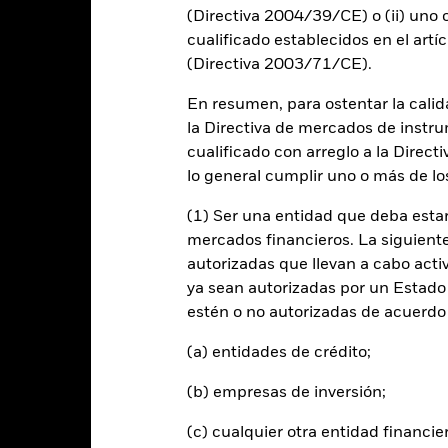
s 7 últimos años frente a su índice de referencia. Puede ayudarle 
(Directiva 2004/39/CE) o (ii) uno o
oducto en el pasado y compararlo con su índice de referencia.
cualificado establecidos en el artíc
art
(Directiva 2003/71/CE).
30
r chart with 2 data series.
e chart has 1 X axis displaying categories.
En resumen, para ostentar la calida
e chart has 1 Y axis displaying Values. Range: -20 to 30.
20
la Directiva de mercados de instru
cualificado con arreglo a la Direct
lo general cumplir uno o más de los
10
alues
(1) Ser una entidad que deba estar
mercados financieros. La siguiente 
0
autorizadas que llevan a cabo acti
ya sean autorizadas por un Estado
estén o no autorizadas de acuerdo 
-10
(a) entidades de crédito;
-20
(b) empresas de inversión;
2016
2017
2018
2019
2020
2021
Índice de referencia 
Rentabilidad total (%)
(c) cualquier otra entidad financie