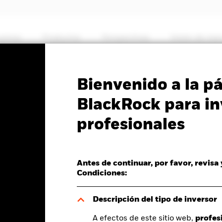
somos
Productos
Perspectivas
Visión de me
PRIIP KID
Ficha inf
Bienvenido a la p
BlackRock para in
ing Markets Local
profesionales
nd Index Fund (IE)
Antes de continuar, por favor, revisa
Condiciones:
del valor liquidativo a 05 ago 2026
Morningstar Rating
Descripción del tipo de inversor
R 0,01 (0,12%)
A efectos de este sitio web,
profes