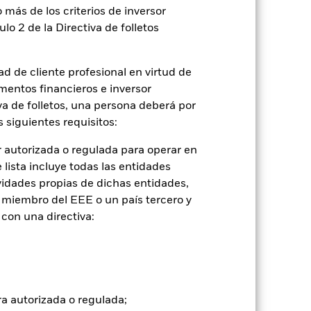
 más de los criterios de inversor
ulo 2 de la Directiva de folletos
d de cliente profesional en virtud de
mentos financieros e inversor
iva de folletos, una persona deberá por
 siguientes requisitos:
 autorizada o regulada para operar en
lista incluye todas las entidades
2022
2023
2024
2025
vidades propias de dichas entidades,
ferencia (%)
 miembro del EEE o un país tercero y
con una directiva:
2021
2022
2023
2024
2025
-2,0
-5,8
8,4
4,1
4,8
ra autorizada o regulada;
-1,8
-5,9
8,9
4,1
5,2