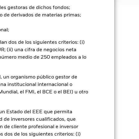
des gestoras de dichos fondos;
o de derivados de materias primas;
e ellas pueden subir o bajar, y no
onal;
un impacto significativo en el
 dos de los siguientes criterios: (i)
ión” pueden ser más sensibles a estos
; (ii) una cifra de negocios neta
tenciales o reales pueden
nómicas y políticas que las
n número medio de 250 empleados a lo
ciones a la inversión o transmisión
isas: El Fondo invierte en otras
neral, los valores de renta fija
l, un organismo público gestor de
rédito" que los de las economías
na institucional internacional o
ndial, el FMI, el BCE o el BEI) u otro
go de divisas. El uso de derivados
er») a otras clases de acciones del
ara minimizar el riesgo de contagio
n un Estado del EEE que permita
er un listado de todas las clases de
ad de inversores cualificados, que
 «Hedged» en su nombre. Además, el
itud a la sociedad gestora del fondo.
 de cliente profesional e inversor
dos de los siguientes criterios: (i)
Mostrar menos