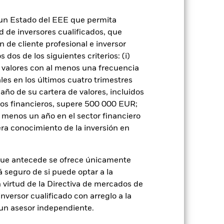
ores o pagos debidos al Fondo, y también
cia, las fluctuaciones en los tipos de
or entidades gubernamentales de
n un Estado del EEE que permita
ad de inversores cualificados, que
 o como contraparte de contratos
 de cliente profesional e inversor
de crédito: El emisor de un valor
 de capital.
Riesgo de liquidez: Una
dos de los siguientes criterios: (i)
ondo venda o compre las inversiones con
 valores con al menos una frecuencia
es en los últimos cuatro trimestres
amaño de su cartera de valores, incluidos
tos financieros, supere 500 000 EUR;
al menos un año en el sector financiero
ra conocimiento de la inversión en
USD 2.197.954.660
que antecede se ofrece únicamente
á seguro de si puede optar a la
do
04 may 2018
n virtud de la Directiva de mercados de
USD
inversor cualificado con arreglo a la
JP Morgan GBI-EM Global
n un asesor independiente.
Diversified Index (EUR)