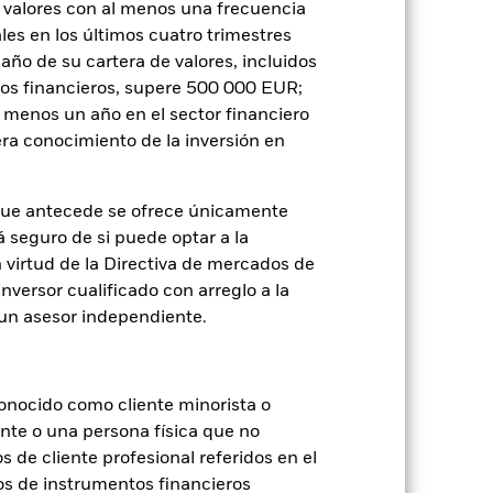
 valores con al menos una frecuencia
es en los últimos cuatro trimestres
formativa
Prospectus
amaño de su cartera de valores, incluidos
tos financieros, supere 500 000 EUR;
al menos un año en el sector financiero
ra conocimiento de la inversión en
Holdings
Literatura
que antecede se ofrece únicamente
á seguro de si puede optar a la
n virtud de la Directiva de mercados de
inversor cualificado con arreglo a la
n un asesor independiente.
je de pérdidas o ganancias anuales en
a evaluar cómo se ha gestionado el
onocido como cliente minorista o
ente o una persona física que no
s de cliente profesional referidos en el
os de instrumentos financieros