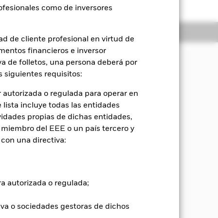
rofesionales como de inversores
Holdings
Literatura
d de cliente profesional en virtud de
mentos financieros e inversor
iva de folletos, una persona deberá por
 siguientes requisitos:
revalorización del capital y
 Diversified Index, el índice de
 autorizada o regulada para operar en
lista incluye todas las entidades
vidades propias de dichas entidades,
l Índice está compuesto por valores de
 miembro del EEE o un país tercero y
ercados emergentes. Las entidades
con una directiva:
respondiente.
r, alcanzarán un nivel específico de
nferior a grado de inversión pueden
ón de la gestora de inversiones, tener
ra autorizada o regulada;
do podrá seguir manteniéndolo hasta que
iva o sociedades gestoras de dichos