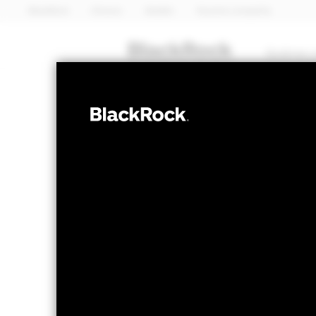
BlackRock
iShares
Aladdin
Nuestra compañía
Quiénes 
RENTA FIJA
iShares Emerg
Government Bo
Valor liquidativo a 05 ago 2026
Variación 
EUR 12,04
EU
52 Semanas: 11,07 - 12,09