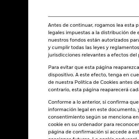
Comisión inicial
0,10%
Porcentaje de gastos
IE00BD9H4D36
Comisión de rentabilidad
Antes de continuar, rogamos lea esta pá
EUR 500.000,00
legales impuestas a la distribución de 
Inversión mínima posterior
Acumulación
nuestros fondos están autorizados par
Domicilio
UCITS
y cumplir todas las leyes y reglamentos
Gestora del fondo
jurisdicciones relevantes a efectos de
obal Emerging Markets Bond -
Local Currency
Ciclo de liquidación
Para evitar que esta página reaparezca
Monetario diaria
dispositivo. A este efecto, tenga en cu
Ticker Bloomberg
BD9H4D3
de nuestra Política de Cookies antes de
contrario, esta página reaparecerá cad
Conforme a lo anterior, si confirma que
Características del Fond
información legal en este documento, y 
consentimiento según se menciona en 
cookie en su ordenador para reconocerlo
página de confirmación si accede a este
372
Desviación típica (3 años)