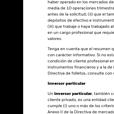
haber operado en los mercados de
media de 10 operaciones trimestral
PRIIP KID
Ficha in
antes de la solicitud; (ii) que el t
 Government Bond Index Fund
depósitos de efectivo e instrumen
Download
Rentabilidad
(iii) que trabaje o haya trabajado 
en un cargo profesional que requie
entabilidad
Datos clave
Gestores del fondo
valores.
entabilidad
Tenga en cuenta que el resumen 
con carácter informativo. Si no est
condición de cliente profesional e
Año natural
Anual
Anualizada
Acumulada
ge: 2018-04-01 00:00:00 to 2026-07-31 00:00:00.
instrumentos financieros y a la de 
: -12 to 24.
Directiva de folletos, consulte co
te gráfico muestra la rentabilidad del producto como el porcenta
s 7 últimos años frente a su índice de referencia. Puede ayudarle 
Inversor particular
oducto en el pasado y compararlo con su índice de referencia.
art
Un
inversor particular
, también c
20
r chart with 2 data series.
cliente privado, es una entidad cli
e chart has 1 X axis displaying categories.
e chart has 1 Y axis displaying Values. Range: -10 to 20.
cumple (i) uno o más de los criterio
15
Anexo II de la Directiva de mercad