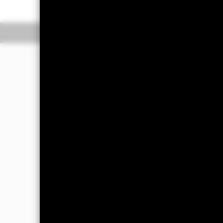
Información general
R
Filosofía de inversió
El Fondo tiene por objetivo obtener un
rendimientos, que refleje la rentabil
referencia del Fondo (Índice).
El Fondo invierte principalmente en l
RF de tipo fijo denominados en la di
cuasi soberanas deben estar garantiz
En el momento de la compra, los valore
solvencia), inferior a grado de inversi
constituir una parte importante del Ín
una calificación equivalente. Si la ca
resulte factible vender la posición.