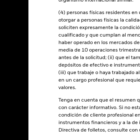
organismo internacional similar.
ersión o transmisión de activos, fallos/retrasos en la entrega de val
ad.
Riesgo de divisas: El Fondo invierte en otras divisas. En consecuen
.
Por lo general, los valores de renta fija emitidos o garantizados p
(4) personas físicas residentes e
 «riesgo de crédito» que los de las economías desarrolladas.
otorgar a personas físicas la calid
 cualquier entidad que presta servicios como la custodia de activos,
instrumentos, puede exponer al Fondo a pérdidas financieras.
soliciten expresamente la condición
Riesgo 
enda sus obligaciones de pago de importes debidos o de reembolso
cualificado y que cumplan al menos 
de compradores y vendedores es insuficiente para permitir que el F
haber operado en los mercados de
media de 10 operaciones trimestral
antes de la solicitud; (ii) que el t
Datos clave
depósitos de efectivo e instrumen
(iii) que trabaje o haya trabajado 
en un cargo profesional que requie
valores.
EUR 10.903.500
Activos netos del Fondo
Tenga en cuenta que el resumen 
a 05 ago 2026
con carácter informativo. Si no est
04 may 2018
Fecha de lanzamiento del fon
condición de cliente profesional e
EUR
Divisa base
instrumentos financieros y a la de 
Renta fija
Índice de referencia
Directiva de folletos, consulte co
No es artículo 8 o 9