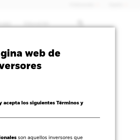
Profesionales
España
rcado
Educación
ormativa
Prospectus
Download
ágina web de
versores
 y acepta los siguientes Términos y
ionales
son aquellos inversores que