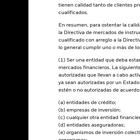
tienen calidad tanto de clientes p
cualificados.
entabilidad
Datos clave
Gestores del fondo
En resumen, para ostentar la calida
la Directiva de mercados de instru
n
cualificado con arreglo a la Direct
lo general cumplir uno o más de los
a rentabilidad total de su inversión, a través de una combinación de 
idad del J.P. Morgan Government Bond Index - Emerging Market Global
(1) Ser una entidad que deba estar
mercados financieros. La siguiente 
autorizadas que llevan a cabo acti
os valores de renta fija (RF) (como bonos) que componen el Índice. E
ya sean autorizadas por un Estado
visa local emitidos por entidades soberanas y cuasi soberanas de m
estén o no autorizadas de acuerdo 
adas al 100 % o ser propiedad al 100 % de la entidad soberana cor
(a) entidades de crédito;
s de RF podrán tener una calificación de grado de inversión (es deci
(b) empresas de inversión;
ón o carecer de calificación. Los valores de RF con una calificación i
dice. Dichos valores podrán tener una calificación o podrán, en opini
(c) cualquier otra entidad financie
lificación de solvencia de un valor de RF se revisa a la baja, el Fon
(d) entidades aseguradoras;
(e) organismos de inversión colect