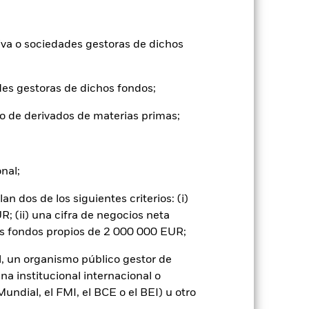
tuales comisiones de entrada/salida
iva o sociedades gestoras de dichos
ntabilidad pasada no es un indicador
formas muy diferentes en el futuro.
des gestoras de dichos fondos;
o
), con reinversión de los ingresos
o de derivados de materias primas;
mentar o disminuir como resultado de
a divisa distinta de la utilizada para el
onal;
 dos de los siguientes criterios: (i)
; (ii) una cifra de negocios neta
os fondos propios de 2 000 000 EUR;
l, un organismo público gestor de
ignificativo en la rentabilidad de los
na institucional internacional o
os que los valores de renta fija con mejor
iesgo.
ndial, el FMI, el BCE o el BEI) u otro
Los mercados emergentes suelen
ores se encuentra un mayor «riesgo de