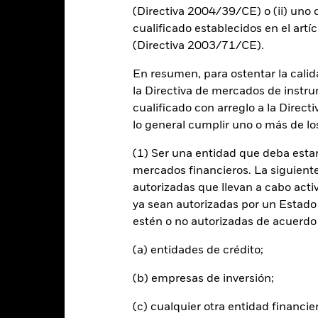
(Directiva 2004/39/CE) o (ii) uno o
10
cualificado establecidos en el artíc
(Directiva 2003/71/CE).
alues
5
En resumen, para ostentar la calida
la Directiva de mercados de instru
0
cualificado con arreglo a la Direct
lo general cumplir uno o más de los
-5
(1) Ser una entidad que deba estar
-10
mercados financieros. La siguiente 
2016
2017
2018
2019
2020
2021
autorizadas que llevan a cabo acti
Índice de Re
Rentabilidad total (%)
ya sean autorizadas por un Estado
estén o no autorizadas de acuerdo 
d of interactive chart.
2016
2017
2018
2019
2020
(a) entidades de crédito;
entabilidad total (%)
(b) empresas de inversión;
15,0
-6,0
EUR
(c) cualquier otra entidad financie
ndice de Referencia (%)
15,6
-5,8