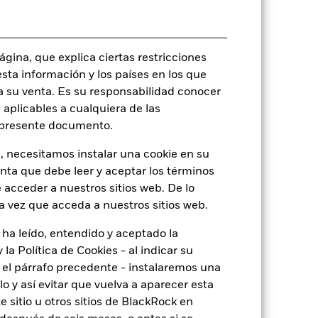
0,00%
0,00%
0,00%
gina, que explica ciertas restricciones
esta información y los países en los que
EUR 5.000,00
a su venta. Es su responsabilidad conocer
Irlanda
 aplicables a cualquiera de las
BlackRock Asset Management
l presente documento.
Ireland Limited
Fecha de la operación + 3 días
, necesitamos instalar una cookie en su
enta que debe leer y aceptar los términos
BRLGFEA
 acceder a nuestros sitios web. De lo
a vez que acceda a nuestros sitios web.
 ha leído, entendido y aceptado la
o
la Política de Cookies - al indicar su
el párrafo precedente - instalaremos una
 y así evitar que vuelva a aparecer esta
 sitio u otros sitios de BlackRock en
5,00%