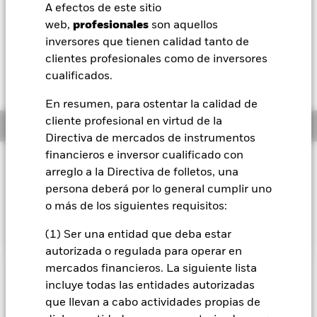
52 Semanas: 8,25 - 10,65
A efectos de este sitio
BlackRock
web,
profesionales
son aquellos
Variación del valor liquidativo a 07 ago 2026
USD 0,10 (0,91%)
inversores que tienen calidad tanto de
iShares
clientes profesionales como de inversores
Rentabilidad total medida con valor liquidativo a 06 ago 2026
cualificados.
YTD:
16,72%
Aladdin
En resumen, para ostentar la calidad de
cliente profesional en virtud de la
Información general
Nuestra compañía
Directiva de mercados de instrumentos
financieros e inversor cualificado con
Filosofía de inversión
arreglo a la Directiva de folletos, una
El Fondo trata de reproducir la rentabilidad de las empresas
persona deberá por lo general cumplir uno
de pequeña capitalización en mercados desarrollados de
o más de los siguientes requisitos:
todo el mundo.
(1) Ser una entidad que deba estar
autorizada o regulada para operar en
mercados financieros. La siguiente lista
INFORMACIÓN IMPORTANTE: Capital en Riesgo.
El valor
incluye todas las entidades autorizadas
de las inversiones y los ingresos derivados de ellas pueden
que llevan a cabo actividades propias de
subir o bajar, y no están garantizados. Es posible que los