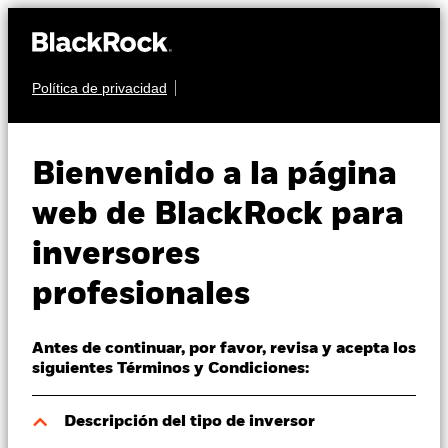
Política de privacidad
Quiénes somos
RENTA VARIABLE
iShares MSCI
Productos
Bienvenido a la página
World Small Cap
WSML
Perspectivas
web de BlackRock para
UCITS ETF
inversores
Visión de mercado
profesionales
Educación
Antes de continuar, por favor, revisa y acepta los
Profesionales
siguientes Términos y Condiciones:
Valor liquidativo a 07 ago 2026
España
Descripción del tipo de inversor
USD 10,65
Change location