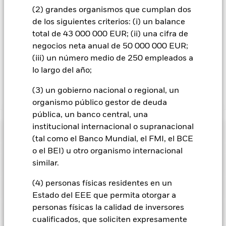
que figura justo debajo del nombre del fondo, podrá ver un
(2) grandes organismos que cumplan dos
listado de todas las clases de acciones del fondo: las clases de
de los siguientes criterios: (i) un balance
acciones con cobertura de divisas se identifican mediante la
total de 43 000 000 EUR; (ii) una cifra de
palabra «Hedged» en su nombre. Además, el listado
negocios neta anual de 50 000 000 EUR;
completo de todas las clases de acciones con cobertura de
divisas está disponible mediante solicitud a la sociedad
(iii) un número medio de 250 empleados a
gestora del fondo.
lo largo del año;
(3) un gobierno nacional o regional, un
Mostrar menos
organismo público gestor de deuda
pública, un banco central, una
iShares MSCI World Small Cap UCITS ETF
institucional internacional o supranacional
Rentabilidad
(tal como el Banco Mundial, el FMI, el BCE
o el BEI) u otro organismo internacional
Gráfico de rendimiento
similar.
Datos clave
Las acciones de empresas más pequeñas se suelen negociar
en menores volúmenes y sufren mayores variaciones de
(4) personas físicas residentes en un
precios que las empresas de mayor dimensión.
El valor de los
Ver gráfico completo
Características del Fondo
títulos de renta variable y los títulos relacionados con la renta
Activos Netos
USD 8.830.154.168
Estado del EEE que permita otorgar a
variable se puede ver afectado por los movimientos diarios
a 07 ago 2026
Rentabilidad
personas físicas la calidad de inversores
del mercado bursátil. Entre otros factores que influyen están
Localizaciones registrados
los acontecimientos políticos, las noticias económicas,
Número de posiciones
3557
cualificados, que soliciten expresamente
Fecha de lanzamiento de la
27 mar 2018
beneficios empresariales y los hechos societarios de
a 06 ago 2026