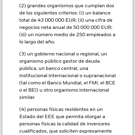
anuncios de fusiones y adquisiciones de compañías; ofertas
(2) grandes organismos que cumplan dos
públicas de adquisición de empresas; operaciones de
de los siguientes criterios: (i) un balance
escisión y separación de empresas (spinoffs y split-offs), y
cambios en la dirección corporativa."
total de 43 000 000 EUR; (ii) una cifra de
negocios neta anual de 50 000 000 EUR;
(iii) un número medio de 250 empleados a
lo largo del año;
INFORMACIÓN IMPORTANTE: Capital en Riesgo.
El valor
(3) un gobierno nacional o regional, un
de las inversiones y los ingresos derivados de ellas pueden
subir o bajar, y no están garantizados. Es posible que los
organismo público gestor de deuda
inversores no recuperen la cantidad invertida originalmente.
pública, un banco central, una
institucional internacional o supranacional
Todas las clases de acciones con cobertura de divisas de este
(tal como el Banco Mundial, el FMI, el BCE
fondo utilizan derivados para cubrir el riesgo de divisas. El
uso de derivados para una clase de acciones podría conllevar
o el BEI) u otro organismo internacional
un posible riesgo de contagio (también denominado «spill-
similar.
over») a otras clases de acciones del fondo. La sociedad
gestora del fondo se asegurará de que se dispone de los
(4) personas físicas residentes en un
procedimientos adecuados para minimizar el riesgo de
Estado del EEE que permita otorgar a
contagio a otras clases de acciones. En el menú desplegable
personas físicas la calidad de inversores
que figura justo debajo del nombre del fondo, podrá ver un
cualificados, que soliciten expresamente
listado de todas las clases de acciones del fondo: las clases de