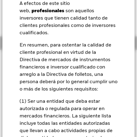
JPY 31,98 (0,28%)
A efectos de este sitio
BlackRock
web,
profesionales
son aquellos
inversores que tienen calidad tanto de
iShares
clientes profesionales como de inversores
cualificados.
Aladdin
Información general
En resumen, para ostentar la calidad de
cliente profesional en virtud de la
Nuestra compañía
Filosofía de inversión
Directiva de mercados de instrumentos
financieros e inversor cualificado con
"El Fondo BlackRock Global Event Driven busca alcanzar un
rendimiento absoluto positivo para los inversores,
arreglo a la Directiva de folletos, una
independientemente de los movimientos del mercado. El
persona deberá por lo general cumplir uno
Fondo busca lograr este objetivo de inversión adoptando
o más de los siguientes requisitos:
exposiciones de inversiones en posiciones largas, largas
sintéticas y cortas sintéticas en todo el mundo. En
(1) Ser una entidad que deba estar
condiciones de mercado normales, el Fondo intentará ganar
autorizada o regulada para operar en
al menos el 70 % de su exposición de inversión mediante
mercados financieros. La siguiente lista
valores bursátiles y valores vinculados a la renta variable.
Asimismo, el Fondo podrá invertir en otros valores
incluye todas las entidades autorizadas
transferibles de renta fija (incluidos los valores transferibles
que llevan a cabo actividades propias de
de renta fija sin calificación apta para la inversión), valores