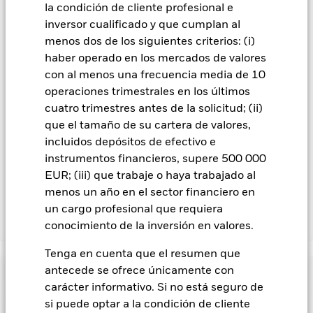
la condición de cliente profesional e
acciones con cobertura de divisas se identifican mediante la
inversor cualificado y que cumplan al
palabra «Hedged» en su nombre. Además, el listado
completo de todas las clases de acciones con cobertura de
menos dos de los siguientes criterios: (i)
divisas está disponible mediante solicitud a la sociedad
haber operado en los mercados de valores
gestora del fondo.
con al menos una frecuencia media de 10
operaciones trimestrales en los últimos
En la medida en que el Fondo opere en préstamos de valores
para reducir los gastos, el propio Fondo percibirá el 62,5% de
cuatro trimestres antes de la solicitud; (ii)
los ingresos asociadas que se generen, y el 37,5% restante se
que el tamaño de su cartera de valores,
recibirá por BlackRock en calidad de agente de préstamo de
incluidos depósitos de efectivo e
valores. Debido a que el reparto de los ingresos por préstamos
instrumentos financieros, supere 500 000
de valores no incrementa los costes de funcionamiento del
EUR; (iii) que trabaje o haya trabajado al
Fondo, esto ha quedado excluido de los gastos corrientes.
menos un año en el sector financiero en
un cargo profesional que requiera
Mostrar menos
conocimiento de la inversión en valores.
BSF Global Event Driven Fund
Tenga en cuenta que el resumen que
Rentabilidad
antecede se ofrece únicamente con
carácter informativo. Si no está seguro de
si puede optar a la condición de cliente
Gráfico de rendimiento