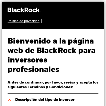
Política de privacidad
Quiénes somos
RENTA VARIABLE
BSF Global Event
Productos
Bienvenido a la página
Driven Fund
Perspectivas
web de BlackRock para
inversores
Visión de mercado
profesionales
Educación
Antes de continuar, por favor, revisa y acepta los
Profesionales
Valor liquidativo a 05 ago 2026
siguientes Términos y Condiciones:
JPY 11.639,74
52 Semanas: 11.215,58 - 11.696,30
España
Descripción del tipo de inversor
Change location
Variación del valor liquidativo a 05 ago 2026