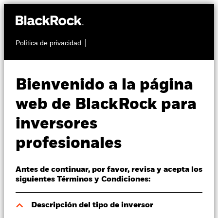
Política de privacidad
Quiénes somos
RENTA FIJA
BGF Asian High Yield
Productos
Bienvenido a la página
Bond Fund
Perspectivas
web de BlackRock para
inversores
Visión de mercado
profesionales
Educación
Antes de continuar, por favor, revisa y acepta los
Profesionales
Valor liquidativo a 07 ago 2026
siguientes Términos y Condiciones:
USD 10,39
52 Semanas: 9,62 - 10,39
España
Descripción del tipo de inversor
Change location
Variación del valor liquidativo a 07 ago 2026