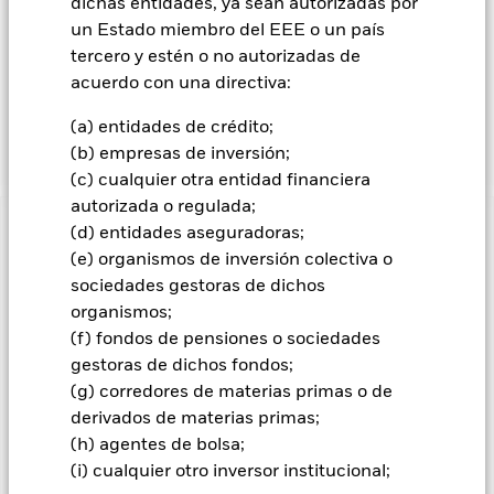
actividad económica en la región de Asia Pacífico. El Fondo
dichas entidades, ya sean autorizadas por
podrá invertir en una gama completa de valores de renta fija,
un Estado miembro del EEE o un país
que podrían incluir inversiones con una calificación de
tercero y estén o no autorizadas de
solvencia relativamente baja, o carecer de calificación. Entre
acuerdo con una directiva:
estos están los bonos y los instrumentos del mercado
monetario (es decir, títulos de deuda con vencimientos a
(a) entidades de crédito;
corto plazo).
(b) empresas de inversión;
(c) cualquier otra entidad financiera
autorizada o regulada;
(d) entidades aseguradoras;
INFORMACIÓN IMPORTANTE: Capital en Riesgo.
El valor
de las inversiones y los ingresos derivados de ellas pueden
(e) organismos de inversión colectiva o
subir o bajar, y no están garantizados. Es posible que los
sociedades gestoras de dichos
inversores no recuperen la cantidad invertida originalmente.
organismos;
(f) fondos de pensiones o sociedades
Todas las clases de acciones con cobertura de divisas de este
fondo utilizan derivados para cubrir el riesgo de divisas. El
gestoras de dichos fondos;
uso de derivados para una clase de acciones podría conllevar
(g) corredores de materias primas o de
un posible riesgo de contagio (también denominado «spill-
derivados de materias primas;
over») a otras clases de acciones del fondo. La sociedad
(h) agentes de bolsa;
gestora del fondo se asegurará de que se dispone de los
(i) cualquier otro inversor institucional;
procedimientos adecuados para minimizar el riesgo de