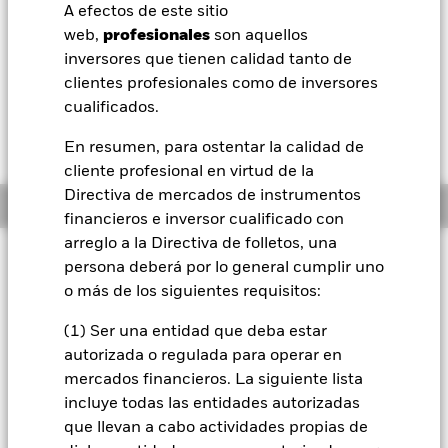
USD 0,01 (0,10%)
A efectos de este sitio
BlackRock
web,
profesionales
son aquellos
Morningstar Rating
inversores que tienen calidad tanto de
iShares
clientes profesionales como de inversores
cualificados.
Aladdin
En resumen, para ostentar la calidad de
cliente profesional en virtud de la
Nuestra compañía
Directiva de mercados de instrumentos
Información general
financieros e inversor cualificado con
arreglo a la Directiva de folletos, una
Filosofía de inversión
persona deberá por lo general cumplir uno
El Fondo tiene por objetivo maximizar la rentabilidad de su
o más de los siguientes requisitos:
inversión a través de una combinación de crecimiento del
capital y rendimientos de los activos del Fondo. El Subfondo
(1) Ser una entidad que deba estar
invierte al menos el 70% de sus activos totales en valores de
autorizada o regulada para operar en
renta fija que tengan una calificación de solvencia
mercados financieros. La siguiente lista
relativamente baja o que carecen de calificación, emitidos
incluye todas las entidades autorizadas
por gobiernos y agencias de países, o por sociedades
que llevan a cabo actividades propias de
domiciliadas o que ejerzan una parte preponderante de su