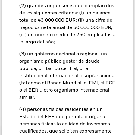
contagio a otras clases de acciones. En el menú desplegable
(2) grandes organismos que cumplan dos
que figura justo debajo del nombre del fondo, podrá ver un
de los siguientes criterios: (i) un balance
listado de todas las clases de acciones del fondo: las clases de
total de 43 000 000 EUR; (ii) una cifra de
acciones con cobertura de divisas se identifican mediante la
palabra «Hedged» en su nombre. Además, el listado
negocios neta anual de 50 000 000 EUR;
completo de todas las clases de acciones con cobertura de
(iii) un número medio de 250 empleados a
divisas está disponible mediante solicitud a la sociedad
lo largo del año;
gestora del fondo.
(3) un gobierno nacional o regional, un
En la medida en que el Fondo opere en préstamos de valores
organismo público gestor de deuda
para reducir los gastos, el propio Fondo percibirá el 62,5% de
los ingresos asociadas que se generen, y el 37,5% restante se
pública, un banco central, una
recibirá por BlackRock en calidad de agente de préstamo de
institucional internacional o supranacional
valores. Debido a que el reparto de los ingresos por préstamos
(tal como el Banco Mundial, el FMI, el BCE
de valores no incrementa los costes de funcionamiento del
o el BEI) u otro organismo internacional
Fondo, esto ha quedado excluido de los gastos corrientes.
similar.
(4) personas físicas residentes en un
Mostrar menos
Estado del EEE que permita otorgar a
BGF Asian High Yield Bond Fund
personas físicas la calidad de inversores
cualificados, que soliciten expresamente
Rentabilidad