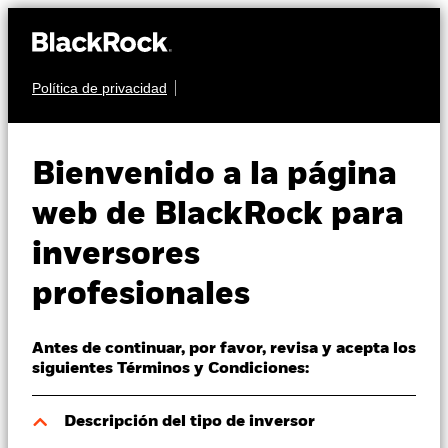
Política de privacidad
Quiénes somos
RENTA VARIABLE
BGF Systematic China
Productos
Bienvenido a la página
A-Share
Perspectivas
web de BlackRock para
Opportunities Fund
inversores
Visión de mercado
profesionales
Educación
Antes de continuar, por favor, revisa y acepta los
Profesionales
siguientes Términos y Condiciones:
Valor liquidativo a 07 ago 2026
España
Descripción del tipo de inversor
USD 15,31
Change location