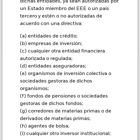
dichas entidades, ya sean autorizadas por
económica en la República Popular China. El Fondo invertirá
únicamente en mercados de renta variable chinos onshore
un Estado miembro del EEE o un país
(denominados “Acciones A”), por lo que se excluyen Hong
tercero y estén o no autorizadas de
Kong, las Regiones Administrativas Especiales de Macao y
acuerdo con una directiva:
Taiwán. El Fondo podrá invertir en los mercados de renta
variable chinos a través de los programas Shanghai-Hong
(a) entidades de crédito;
Kong Stock Connect y Shenzhen-Hong Kong Stock Connect.
(b) empresas de inversión;
(c) cualquier otra entidad financiera
autorizada o regulada;
(d) entidades aseguradoras;
INFORMACIÓN IMPORTANTE: Capital en Riesgo.
El valor
(e) organismos de inversión colectiva o
de las inversiones y los ingresos derivados de ellas pueden
sociedades gestoras de dichos
subir o bajar, y no están garantizados. Es posible que los
inversores no recuperen la cantidad invertida originalmente.
organismos;
(f) fondos de pensiones o sociedades
Los mercados emergentes suelen ser más sensibles a las
gestoras de dichos fondos;
condiciones económicas y políticas que los mercados
desarrollados. Entre otros factores se encuentra un mayor
(g) corredores de materias primas o de
«riesgo de liquidez», mayores restricciones a la inversión o
derivados de materias primas;
transmisión de activos, fallos/retrasos en la transmisión de
(h) agentes de bolsa;
valores o pagos debidos al Fondo, y también riesgos
(i) cualquier otro inversor institucional;
relacionados con la sostenibilidad. El riesgo de inversión se