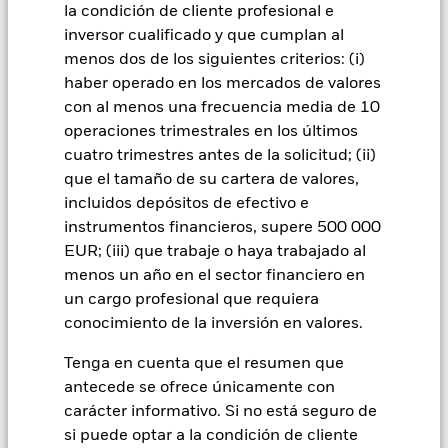
la condición de cliente profesional e
fondo utilizan derivados para cubrir el riesgo de divisas. El
inversor cualificado y que cumplan al
uso de derivados para una clase de acciones podría conllevar
un posible riesgo de contagio (también denominado «spill-
menos dos de los siguientes criterios: (i)
over») a otras clases de acciones del fondo. La sociedad
haber operado en los mercados de valores
gestora del fondo se asegurará de que se dispone de los
con al menos una frecuencia media de 10
procedimientos adecuados para minimizar el riesgo de
operaciones trimestrales en los últimos
contagio a otras clases de acciones. En el menú desplegable
cuatro trimestres antes de la solicitud; (ii)
que figura justo debajo del nombre del fondo, podrá ver un
que el tamaño de su cartera de valores,
listado de todas las clases de acciones del fondo: las clases de
incluidos depósitos de efectivo e
acciones con cobertura de divisas se identifican mediante la
palabra «Hedged» en su nombre. Además, el listado
instrumentos financieros, supere 500 000
completo de todas las clases de acciones con cobertura de
EUR; (iii) que trabaje o haya trabajado al
divisas está disponible mediante solicitud a la sociedad
menos un año en el sector financiero en
gestora del fondo.
un cargo profesional que requiera
En la medida en que el Fondo opere en préstamos de valores
conocimiento de la inversión en valores.
para reducir los gastos, el propio Fondo percibirá el 62,5% de
los ingresos asociadas que se generen, y el 37,5% restante se
Tenga en cuenta que el resumen que
recibirá por BlackRock en calidad de agente de préstamo de
antecede se ofrece únicamente con
valores. Debido a que el reparto de los ingresos por préstamos
carácter informativo. Si no está seguro de
de valores no incrementa los costes de funcionamiento del
si puede optar a la condición de cliente
Fondo, esto ha quedado excluido de los gastos corrientes.