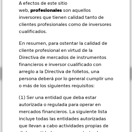
52 Semanas: 12,26 - 16,37
A efectos de este sitio
BlackRock
web,
profesionales
son aquellos
Variación del valor liquidativo a 07 ago 2026
USD 0,29 (1,93%)
inversores que tienen calidad tanto de
iShares
clientes profesionales como de inversores
Morningstar Rating
cualificados.
Aladdin
En resumen, para ostentar la calidad de
cliente profesional en virtud de la
Nuestra compañía
Directiva de mercados de instrumentos
financieros e inversor cualificado con
arreglo a la Directiva de folletos, una
Información general
persona deberá por lo general cumplir uno
o más de los siguientes requisitos:
Filosofía de inversión
(1) Ser una entidad que deba estar
El Fondo tiene por objetivo maximizar la rentabilidad de su
inversión a través de una combinación de crecimiento del
autorizada o regulada para operar en
capital y rendimientos de los activos del Fondo. El Fondo
mercados financieros. La siguiente lista
invierte al menos el 70% de su activo total en valores de
incluye todas las entidades autorizadas
renta variable (como acciones) de empresas domiciliadas o
que llevan a cabo actividades propias de
que desarrollen una parte predominante de su actividad