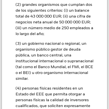
concentra en ciertos mercados, países, divisas o empresas.
(2) grandes organismos que cumplan dos
Ello significa que el Fondo es más sensible a cualquier hecho
de los siguientes criterios: (i) un balance
localizado, ya sea económico, de mercado, político,
relacionado con la sostenibilidad o normativo. El valor de los
total de 43 000 000 EUR; (ii) una cifra de
títulos de renta variable y los asimilados a acciones se puede
negocios neta anual de 50 000 000 EUR;
ver afectado por los movimientos diarios del mercado bursátil.
(iii) un número medio de 250 empleados a
Entre otros factores que influyen están los acontecimientos
lo largo del año;
políticos, las noticias económicas, beneficios empresariales y
los hechos societarios de importancia. El Fondo podrá invertir
(3) un gobierno nacional o regional, un
en Acciones A de China a través de Shanghai-Hong Kong
organismo público gestor de deuda
Stock Connect, lo que podría exponer el Fondo a riesgos
adicionales, como limitaciones de cuotas, incertidumbre
pública, un banco central, una
acerca del marco legal y normativo, restricciones a la venta en
institucional internacional o supranacional
determinadas circunstancias y el riesgo de compensación,
(tal como el Banco Mundial, el FMI, el BCE
liquidación y custodia, lo que podría exponer al Fondo a
o el BEI) u otro organismo internacional
pérdidas financieras. El Fondo pretende excluir a las
similar.
empresas que participen en determinadas actividades
incompatibles con los criterios ESG. Por consiguiente, los
(4) personas físicas residentes en un
inversores deberán realizar una evaluación ética personal del
filtro ESG del Fondo antes de invertir en este. Este filtro ESG
Estado del EEE que permita otorgar a
podría afectar negativamente al valor de las inversiones del
personas físicas la calidad de inversores
Fondo si se compara con un fondo sin dicho filtro.
cualificados, que soliciten expresamente
Todas las clases de acciones con cobertura de divisas de este