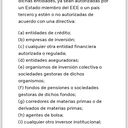
dichas entidades, ya sean autorizadas por
de las inversiones y los ingresos derivados de ellas pueden
un Estado miembro del EEE o un país
subir o bajar, y no están garantizados. Es posible que los
inversores no recuperen la cantidad invertida originalmente.
tercero y estén o no autorizadas de
acuerdo con una directiva:
(a) entidades de crédito;
Todas las clases de acciones con cobertura de divisas de este
(b) empresas de inversión;
fondo utilizan derivados para cubrir el riesgo de divisas. El
uso de derivados para una clase de acciones podría conllevar
(c) cualquier otra entidad financiera
un posible riesgo de contagio (también denominado «spill-
autorizada o regulada;
over») a otras clases de acciones del fondo. La sociedad
(d) entidades aseguradoras;
gestora del fondo se asegurará de que se dispone de los
(e) organismos de inversión colectiva o
procedimientos adecuados para minimizar el riesgo de
sociedades gestoras de dichos
contagio a otras clases de acciones. En el menú desplegable
que figura justo debajo del nombre del fondo, podrá ver un
organismos;
listado de todas las clases de acciones del fondo: las clases de
(f) fondos de pensiones o sociedades
acciones con cobertura de divisas se identifican mediante la
gestoras de dichos fondos;
palabra «Hedged» en su nombre. Además, el listado
(g) corredores de materias primas o de
completo de todas las clases de acciones con cobertura de
derivados de materias primas;
divisas está disponible mediante solicitud a la sociedad
gestora del fondo.
(h) agentes de bolsa;
(i) cualquier otro inversor institucional;