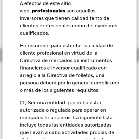
52 Semanas: 9,88 - 11,85
A efectos de este sitio
BlackRock
web,
profesionales
son aquellos
Variación del valor liquidativo a 06 ago 2026
USD -0,03 (-0,28%)
inversores que tienen calidad tanto de
iShares
clientes profesionales como de inversores
Rentabilidad total medida con valor liquidativo a 05 ago 2026
cualificados.
YTD:
13,17%
Aladdin
En resumen, para ostentar la calidad de
cliente profesional en virtud de la
Información general
Nuestra compañía
Directiva de mercados de instrumentos
financieros e inversor cualificado con
Filosofía de inversión
arreglo a la Directiva de folletos, una
El Fondo tiene por objetivo obtener una rentabilidad de su
persona deberá por lo general cumplir uno
inversión, a través de una combinación de revalorización del
o más de los siguientes requisitos:
capital y rendimientos de las inversiones del Fondo, que
refleje la rentabilidad del MSCI World SRI Select Reduced
(1) Ser una entidad que deba estar
Fossil Fuel Index, el índice de referencia del Fondo (Índice).
autorizada o regulada para operar en
mercados financieros. La siguiente lista
incluye todas las entidades autorizadas
que llevan a cabo actividades propias de
INFORMACIÓN IMPORTANTE: Capital en Riesgo.
El valor