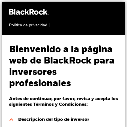
Política de privacidad
Quiénes somos
RENTA VARIABLE
iShares MSCI
Productos
Bienvenido a la página
World SRI UCITS
SUWS
Perspectivas
web de BlackRock para
ETF
inversores
Visión de mercado
profesionales
Educación
Antes de continuar, por favor, revisa y acepta los
Profesionales
siguientes Términos y Condiciones:
Valor liquidativo a 06 ago 2026
España
Descripción del tipo de inversor
USD 11,81
Change location