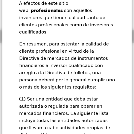
52 Semanas: 10,49 - 16,09
A efectos de este sitio
BlackRock
web,
profesionales
son aquellos
Variación del valor liquidativo a 05 ago 2026
EUR 0,33 (2,29%)
inversores que tienen calidad tanto de
iShares
clientes profesionales como de inversores
cualificados.
Información general
Aladdin
En resumen, para ostentar la calidad de
cliente profesional en virtud de la
Filosofía de inversión
Nuestra compañía
Directiva de mercados de instrumentos
El Fondo Emerging Markets Equity Income busca lograr unos
financieros e inversor cualificado con
ingresos por encima de la media de sus inversiones en
acciones ordinarias sin sacrificar el crecimiento del capital a
arreglo a la Directiva de folletos, una
largo plazo. El Fondo invierte globalmente un mínimo del
persona deberá por lo general cumplir uno
70 % de sus activos totales en acciones ordinarias de
o más de los siguientes requisitos:
empresas domiciliadas, o que ejercen la principal parte de
su actividad económica, en mercados emergentes. La
(1) Ser una entidad que deba estar
inversión también se puede realizar en acciones ordinarias
autorizada o regulada para operar en
de empresas domiciliadas, o que ejercen la parte principal
mercados financieros. La siguiente lista
de su actividad económica, en mercados desarrollados que
tienen operaciones comerciales significativas en mercados
incluye todas las entidades autorizadas
emergentes. Este Fondo distribuye los beneficios brutos sin
que llevan a cabo actividades propias de
deducción de gastos.