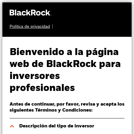
Política de privacidad
Quiénes somos
RENTA VARIABLE
BGF Emerging
Productos
Bienvenido a la página
Markets Equity
Perspectivas
web de BlackRock para
Income Fund
inversores
Visión de mercado
profesionales
Educación
Antes de continuar, por favor, revisa y acepta los
Profesionales
siguientes Términos y Condiciones:
Valor liquidativo a 05 ago 2026
España
Descripción del tipo de inversor
EUR 14,77
Change location