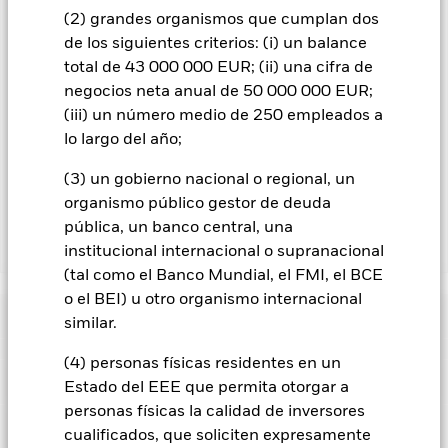
divisas está disponible mediante solicitud a la sociedad
(2) grandes organismos que cumplan dos
gestora del fondo.
de los siguientes criterios: (i) un balance
En la medida en que el Fondo opere en préstamos de valores
total de 43 000 000 EUR; (ii) una cifra de
para reducir los gastos, el propio Fondo percibirá el 62,5% de
negocios neta anual de 50 000 000 EUR;
los ingresos asociadas que se generen, y el 37,5% restante se
(iii) un número medio de 250 empleados a
recibirá por BlackRock en calidad de agente de préstamo de
lo largo del año;
valores. Debido a que el reparto de los ingresos por préstamos
de valores no incrementa los costes de funcionamiento del
(3) un gobierno nacional o regional, un
Fondo, esto ha quedado excluido de los gastos corrientes.
organismo público gestor de deuda
pública, un banco central, una
Mostrar menos
institucional internacional o supranacional
(tal como el Banco Mundial, el FMI, el BCE
BGF Emerging Markets Equity Income Fund
o el BEI) u otro organismo internacional
Rentabilidad
similar.
(4) personas físicas residentes en un
Gráfico de rendimiento
Datos clave
Los mercados emergentes suelen ser más sensibles a las
Estado del EEE que permita otorgar a
condiciones económicas y políticas que los mercados
personas físicas la calidad de inversores
desarrollados. Entre otros factores se encuentra un mayor
Ver gráfico completo
Características del Fondo
«riesgo de liquidez», mayores restricciones a la inversión o
cualificados, que soliciten expresamente
Activos netos del Fondo
USD 232.163.624