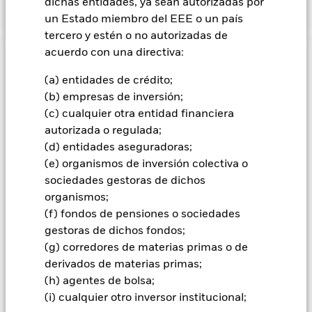
dichas entidades, ya sean autorizadas por
un Estado miembro del EEE o un país
tercero y estén o no autorizadas de
acuerdo con una directiva:
INFORMACIÓN IMPORTANTE: Capital en Riesgo.
El valor
de las inversiones y los ingresos derivados de ellas pueden
(a) entidades de crédito;
subir o bajar, y no están garantizados. Es posible que los
(b) empresas de inversión;
inversores no recuperen la cantidad invertida originalmente.
(c) cualquier otra entidad financiera
Todas las clases de acciones con cobertura de divisas de este
autorizada o regulada;
fondo utilizan derivados para cubrir el riesgo de divisas. El
(d) entidades aseguradoras;
uso de derivados para una clase de acciones podría conllevar
(e) organismos de inversión colectiva o
un posible riesgo de contagio (también denominado «spill-
sociedades gestoras de dichos
over») a otras clases de acciones del fondo. La sociedad
organismos;
gestora del fondo se asegurará de que se dispone de los
(f) fondos de pensiones o sociedades
procedimientos adecuados para minimizar el riesgo de
contagio a otras clases de acciones. En el menú desplegable
gestoras de dichos fondos;
que figura justo debajo del nombre del fondo, podrá ver un
(g) corredores de materias primas o de
listado de todas las clases de acciones del fondo: las clases de
derivados de materias primas;
acciones con cobertura de divisas se identifican mediante la
(h) agentes de bolsa;
palabra «Hedged» en su nombre. Además, el listado
(i) cualquier otro inversor institucional;
completo de todas las clases de acciones con cobertura de