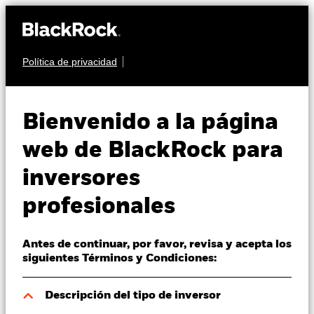
Política de privacidad
Quiénes somos
RENTA VARIABLE
iShares Edge S&P
Productos
Bienvenido a la página
500 Minimum
Perspectivas
web de BlackRock para
IS31
Volatility UCITS
inversores
Visión de mercado
ETF
profesionales
Educación
Antes de continuar, por favor, revisa y acepta los
Profesionales
siguientes Términos y Condiciones:
España
Descripción del tipo de inversor
Change location