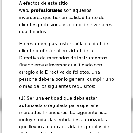
Valor liquidativo a 07 ago 2026
A efectos de este sitio
EUR 11,13
BlackRock
web,
profesionales
son aquellos
52 Semanas: 9,77 - 11,13
inversores que tienen calidad tanto de
iShares
Variación del valor liquidativo a 07 ago 2026
clientes profesionales como de inversores
EUR 0,05 (0,50%)
cualificados.
Aladdin
Rentabilidad total medida con valor liquidativo a 06 ago 2026
En resumen, para ostentar la calidad de
YTD:
6,48%
cliente profesional en virtud de la
Nuestra compañía
Directiva de mercados de instrumentos
financieros e inversor cualificado con
El 28 de octubre de 2025, una o más líneas de
arreglo a la Directiva de folletos, una
negociación del fondo dejarán de cotizar o se
persona deberá por lo general cumplir uno
cancelarán. Consulte la carta a los accionistas si
o más de los siguientes requisitos:
desea obtener más información.
(1) Ser una entidad que deba estar
Información general
autorizada o regulada para operar en
mercados financieros. La siguiente lista
incluye todas las entidades autorizadas
Filosofía de inversión
que llevan a cabo actividades propias de
La Clase de acciones trata de reproducir la rentabilidad de