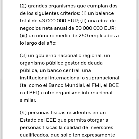
contagio a otras clases de acciones. En el menú desplegable
(2) grandes organismos que cumplan dos
que figura justo debajo del nombre del fondo, podrá ver un
de los siguientes criterios: (i) un balance
listado de todas las clases de acciones del fondo: las clases de
acciones con cobertura de divisas se identifican mediante la
total de 43 000 000 EUR; (ii) una cifra de
palabra «Hedged» en su nombre. Además, el listado
negocios neta anual de 50 000 000 EUR;
completo de todas las clases de acciones con cobertura de
(iii) un número medio de 250 empleados a
divisas está disponible mediante solicitud a la sociedad
lo largo del año;
gestora del fondo.
(3) un gobierno nacional o regional, un
organismo público gestor de deuda
Mostrar menos
pública, un banco central, una
iShares Edge S&P 500 Minimum Volatility UCITS
institucional internacional o supranacional
ETF
Rentabilidad
(tal como el Banco Mundial, el FMI, el BCE
o el BEI) u otro organismo internacional
similar.
Gráfico de rendimiento
Datos clave
El valor de los títulos de renta variable y los títulos
relacionados con la renta variable se puede ver afectado por
(4) personas físicas residentes en un
los movimientos diarios del mercado bursátil. Entre otros
Ver gráfico completo
Características del Fondo
Estado del EEE que permita otorgar a
factores que influyen están los acontecimientos políticos, las
Activos Netos
EUR 38.916.107
noticias económicas, beneficios empresariales y los hechos
personas físicas la calidad de inversores
a 07 ago 2026
Rentabilidad
societarios de importancia.
Riesgo ligado a la metodología del
Localizaciones registrados
cualificados, que soliciten expresamente
índice: Aunque el Índice de referencia trata de obtener
Número de posiciones
127