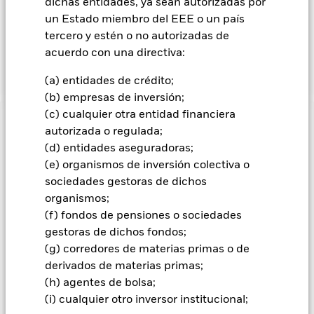
dichas entidades, ya sean autorizadas por
un índice compuesto por determinadas empresas
estadounidenses de gran capitalización que, conjuntamente,
un Estado miembro del EEE o un país
tienen características de volatilidad más baja que el mercado
tercero y estén o no autorizadas de
general de renta variable estadounidense, que también
acuerdo con una directiva:
cubre la divisa del USD en EUR de forma continua.
(a) entidades de crédito;
(b) empresas de inversión;
(c) cualquier otra entidad financiera
INFORMACIÓN IMPORTANTE: Capital en Riesgo.
El valor
autorizada o regulada;
de las inversiones y los ingresos derivados de ellas pueden
(d) entidades aseguradoras;
subir o bajar, y no están garantizados. Es posible que los
(e) organismos de inversión colectiva o
inversores no recuperen la cantidad invertida originalmente.
sociedades gestoras de dichos
organismos;
(f) fondos de pensiones o sociedades
Todas las clases de acciones con cobertura de divisas de este
gestoras de dichos fondos;
fondo utilizan derivados para cubrir el riesgo de divisas. El
uso de derivados para una clase de acciones podría conllevar
(g) corredores de materias primas o de
un posible riesgo de contagio (también denominado «spill-
derivados de materias primas;
over») a otras clases de acciones del fondo. La sociedad
(h) agentes de bolsa;
gestora del fondo se asegurará de que se dispone de los
(i) cualquier otro inversor institucional;
procedimientos adecuados para minimizar el riesgo de