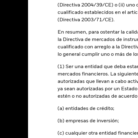
(Directiva 2004/39/CE) o (ii) uno o
cualificado establecidos en el artíc
-10
(Directiva 2003/71/CE).
-20
En resumen, para ostentar la calida
2016
2017
2018
2019
2020
2021
la Directiva de mercados de instru
Índice de Re
Rentabilidad total (%)
cualificado con arreglo a la Direct
lo general cumplir uno o más de los
d of interactive chart.
2016
2017
2018
2019
2020
(1) Ser una entidad que deba estar
mercados financieros. La siguiente 
entabilidad total (%)
26,9
-14,7
24,2
5,5
USD
autorizadas que llevan a cabo acti
ya sean autorizadas por un Estado
ndice de Referencia (%)
25,5
-14,9
23,8
5,4
estén o no autorizadas de acuerdo 
USD
 rentabilidad se indica tras deducir los gastos corrientes. Las even
(a) entidades de crédito;
edan excluidas del cálculo.
(b) empresas de inversión;
s cifras mostradas hacen referencia a rentabilidades pasadas.
La re
able de la rentabilidad futura. Los mercados podrían evolucionar de 
(c) cualquier otra entidad financie
ede ayudarle a evaluar cómo se ha gestionado el fondo en el pasad