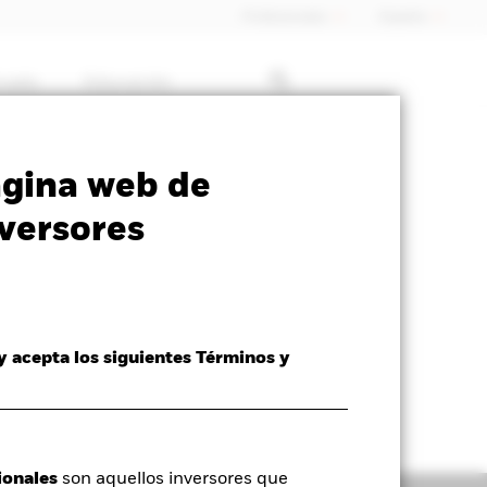
Profesionales
España
rcado
Educación
ormativa
Prospectus
Download
ágina web de
versores
 y acepta los siguientes Términos y
ionales
son aquellos inversores que