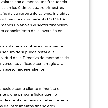
 valores con al menos una frecuencia
es en los últimos cuatro trimestres
amaño de su cartera de valores, incluidos
tos financieros, supere 500 000 EUR;
al menos un año en el sector financiero
ra conocimiento de la inversión en
je de pérdidas o ganancias anuales en
a evaluar cómo se ha gestionado el
que antecede se ofrece únicamente
á seguro de si puede optar a la
n virtud de la Directiva de mercados de
inversor cualificado con arreglo a la
n un asesor independiente.
onocido como cliente minorista o
ente o una persona física que no
s de cliente profesional referidos en el
os de instrumentos financieros