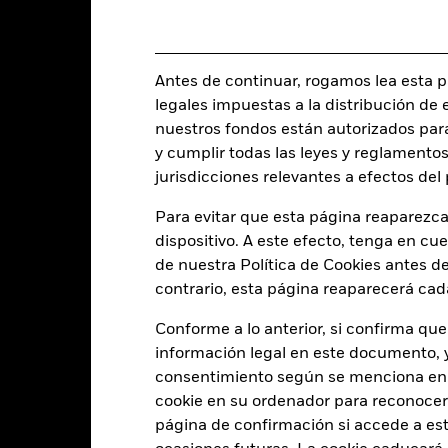
Características del Fond
Antes de continuar, rogamos lea esta pá
legales impuestas a la distribución de 
nuestros fondos están autorizados par
y cumplir todas las leyes y reglamentos
397
Desviación típica (3 años)
a 31 jul 2026
jurisdicciones relevantes a efectos de
1,001
Ratio precio/beneficio
Para evitar que esta página reaparezca
a 30 jun 2026
dispositivo. A este efecto, tenga en cu
2,55
de nuestra Política de Cookies antes de
contrario, esta página reaparecerá cad
Conforme a lo anterior, si confirma que
Indicador de riesgo
información legal en este documento, y 
consentimiento según se menciona en 
cookie en su ordenador para reconocerlo
página de confirmación si accede a este