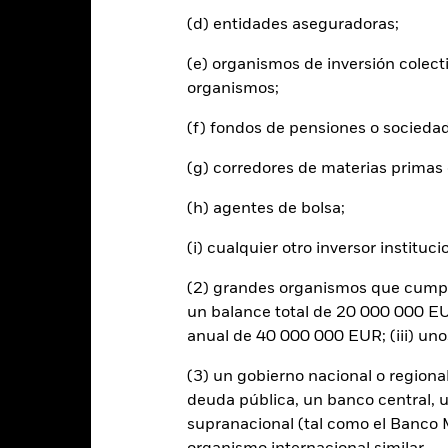
 rentabilidad se muestra tomando como base el Valor Liquidativo (VL
(d) entidades aseguradoras;
utos cuando corresponda. La rentabilidad de su inversión puede au
s fluctuaciones del valor de las divisas si su inversión se realiza en un
(e) organismos de inversión colect
lculo de la rentabilidad pasada. Fuente: Blackrock
organismos;
(f) fondos de pensiones o socieda
Riesgos clave
(g) corredores de materias primas 
(h) agentes de bolsa;
(i) cualquier otro inversor instituci
 y los títulos relacionados con la renta variable se puede ver afectado
en están los acontecimientos políticos, las noticias económicas, bene
(2) grandes organismos que cumplan
 cualquier entidad que presta servicios como la custodia de activos,
un balance total de 20 000 000 EUR
instrumentos, puede exponer al Fondo a pérdidas financieras.
anual de 40 000 000 EUR; (iii) un
(3) un gobierno nacional o regiona
Datos clave
deuda pública, un banco central, u
supranacional (tal como el Banco Mu