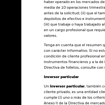
haber operado en los mercados de
media de 10 operaciones trimestral
entabilidad
antes de la solicitud; (ii) que el t
depósitos de efectivo e instrumen
(iii) que trabaje o haya trabajado 
Año natural
Anual
Anualizada
Acumulada
ge: 2016-02-01 00:00:00 to 2026-07-31 00:00:00.
en un cargo profesional que requie
e: -160 to 320.
te gráfico muestra la rentabilidad del producto como el porcenta
valores.
s 9 últimos años frente a su índice de referencia. Puede ayudarle 
Tenga en cuenta que el resumen 
oducto en el pasado y compararlo con su índice de referencia.
con carácter informativo. Si no est
art
40
condición de cliente profesional e
r chart with 2 data series.
e chart has 1 X axis displaying categories.
instrumentos financieros y a la de 
e chart has 1 Y axis displaying Values. Range: -20 to 40.
30
Directiva de folletos, consulte co
Inversor particular
20
Un
inversor particular
, también c
alues
10
cliente privado, es una entidad cli
cumple (i) uno o más de los criterio
Anexo II de la Directiva de mercad
0