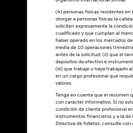
organismo internacional similar.
EUR 1.540.536.298
Fecha de lanzamiento de la se
(4) personas físicas residentes e
otorgar a personas físicas la calid
Share Class Currency
31 mar 2016
soliciten expresamente la condición
Clase de activo
cualificado y que cumplan al menos 
EUR
Clasificación SFDR
haber operado en los mercados de
MSCI Europe Index (Net Total
Ongoing Charge Fee
media de 10 operaciones trimestral
Return USD) (USD)
antes de la solicitud; (ii) que el t
ISIN
0,00%
depósitos de efectivo e instrumen
Inversión inicial mínima
0,04%
(iii) que trabaje o haya trabajado 
Uso de los ingresos
en un cargo profesional que requie
0,00%
valores.
Estructura legal
-
Categoría Morningstar
Irlanda
Tenga en cuenta que el resumen 
con carácter informativo. Si no est
Frecuencia de negociación
BlackRock Asset Management
Ireland Limited
condición de cliente profesional e
instrumentos financieros y a la de 
Trade Date + 2 days
Directiva de folletos, consulte co
BZCTK76