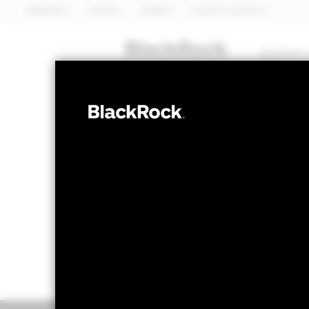
BlackRock
iShares
Aladdin
Nuestra compañía
Quiénes 
RENTA VARIABLE
BlackRock Eur
Valor liquidativo a 06 ago 2026
Variación 
USD 266,21
US
52 Semanas: 214,16 - 266,21