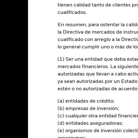
entabilidad
Datos clave
Gestores del fondo
tienen calidad tanto de clientes p
cualificados.
n
En resumen, para ostentar la calida
la Directiva de mercados de instru
na rentabilidad de su inversión, a través de una combinación de reval
la rentabilidad del mercado de renta variable europeo.
cualificado con arreglo a la Direct
lo general cumplir uno o más de los
 invierte, en la medida de lo posible y viable, en los valores de rent
ce), el índice de referencia del Fondo. Los inversores deberán utili
(1) Ser una entidad que deba estar
mercados financieros. La siguiente 
autorizadas que llevan a cabo acti
ilidad de los valores de renta variable de elevada y mediana capital
ya sean autorizadas por un Estado
apitalización bursátil ajustada a flotación libre. Ajustada a flotació
estén o no autorizadas de acuerdo 
 utilizan las acciones disponibles en el mercado de forma inmediata,
zación bursátil ajustada a flotación libre se obtiene multiplicando e
(a) entidades de crédito;
 el mercado de forma inmediata.
(b) empresas de inversión;
(c) cualquier otra entidad financie
(d) entidades aseguradoras;
(e) organismos de inversión colect
al en Riesgo.
El valor de las inversiones y los ingresos derivados d