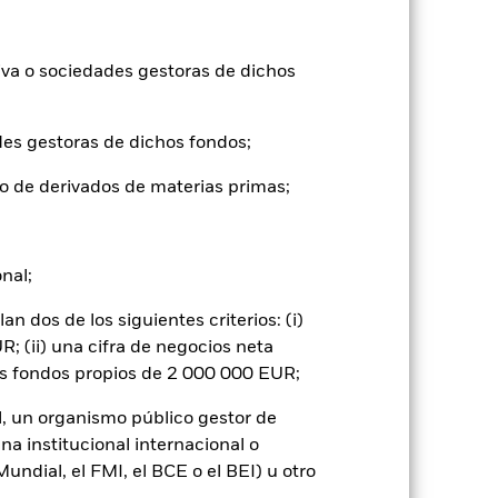
), con reinversión de los ingresos
mentar o disminuir como resultado de
a divisa distinta de la utilizada para el
iva o sociedades gestoras de dichos
des gestoras de dichos fondos;
o de derivados de materias primas;
onal;
 por los movimientos diarios del mercado
ficios empresariales y los hechos
 dos de los siguientes criterios: (i)
 o como contraparte de contratos
; (ii) una cifra de negocios neta
os fondos propios de 2 000 000 EUR;
l, un organismo público gestor de
na institucional internacional o
ndial, el FMI, el BCE o el BEI) u otro