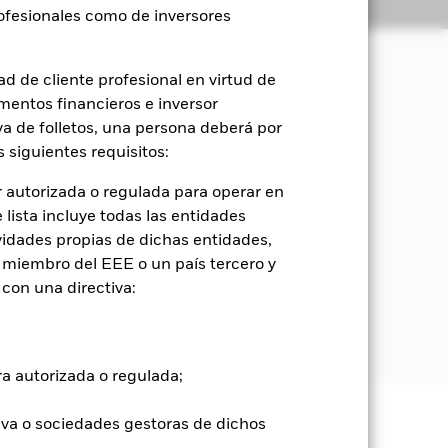
Holdings
Literatura
rofesionales como de inversores
d de cliente profesional en virtud de
mentos financieros e inversor
orización del capital y rendimientos
iva de folletos, una persona deberá por
 siguientes requisitos:
a variable (por ejemplo, acciones) que
zar el Índice para comparar el
 autorizada o regulada para operar en
lista incluye todas las entidades
vidades propias de dichas entidades,
ización de los mercados desarrollados
 miembro del EEE o un país tercero y
n libre significa que para el cálculo
con una directiva:
 en lugar de todas las acciones
l precio por acción de una empresa por
ra autorizada o regulada;
iva o sociedades gestoras de dichos
e ellas pueden subir o bajar, y no