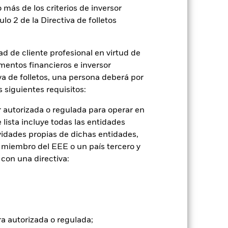
 más de los criterios de inversor
ulo 2 de la Directiva de folletos
d de cliente profesional en virtud de
2022
2023
2024
2025
mentos financieros e inversor
ferencia (%)
iva de folletos, una persona deberá por
 siguientes requisitos:
2021
2022
2023
2024
2025
 autorizada o regulada para operar en
lista incluye todas las entidades
16,6
-14,8
20,3
2,0
35,7
vidades propias de dichas entidades,
 miembro del EEE o un país tercero y
16,3
-15,1
19,9
1,8
35,4
con una directiva:
tuales comisiones de entrada/salida
ntabilidad pasada no es un indicador
formas muy diferentes en el futuro.
ra autorizada o regulada;
o