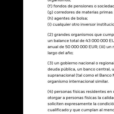
organismos;
os inversores no recuperen la cantidad invertida originalmente.
(f) fondos de pensiones o socieda
orcentaje de activos denominados en otras monedas; por consiguiente
(g) corredores de materias primas 
valor de la inversión. El fondo utiliza derivados como parte de su es
(h) agentes de bolsa;
mente invierten en instrumentos tradicionales, como acciones y bono
(i) cualquier otro inversor instituci
dad. El fondo puede exponerse a empresas del sector financiero, com
s. La liquidez de los mercados financieros se ha restringido drásti
(2) grandes organismos que cumplan
xtremos, que se declaren insolventes. Esto podría perjudicar las activ
un balance total de 43 000 000 EUR
rtura de divisas de este fondo utilizan derivados para cubrir el ries
onllevar un posible riesgo de contagio (también denominado «spill-ov
anual de 50 000 000 EUR; (iii) u
o se asegurará de que se dispone de los procedimientos adecuados p
largo del año;
nú desplegable que figura justo debajo del nombre del fondo, podrá v
cciones con cobertura de divisas se identifican mediante la palabra
(3) un gobierno nacional o regiona
 de acciones con cobertura de divisas está disponible mediante solic
deuda pública, un banco central, u
supranacional (tal como el Banco Mu
organismo internacional similar.
(4) personas físicas residentes e
PRIIP KID
Ficha infor
1 Fund
otorgar a personas físicas la calid
Rentabilidad
soliciten expresamente la condición
entabilidad
Datos clave
Gestores del fondo
cualificado y que cumplan al menos 