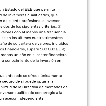
rie
31 mar 2016
n un Estado del EEE que permita
ad de inversores cualificados, que
USD
 de cliente profesional e inversor
Renta variable
dos de los siguientes criterios: (i)
No es artículo 8 o 9
 valores con al menos una frecuencia
0,05%
es en los últimos cuatro trimestres
amaño de su cartera de valores, incluidos
IE00BZCTK768
tos financieros, supere 500 000 EUR;
1.000.000.000,00
al menos un año en el sector financiero
Acumulación
ra conocimiento de la inversión en
UCITS
Europe Large-Cap Blend Equity
que antecede se ofrece únicamente
á seguro de si puede optar a la
Monetario diaria
n virtud de la Directiva de mercados de
inversor cualificado con arreglo a la
n un asesor independiente.