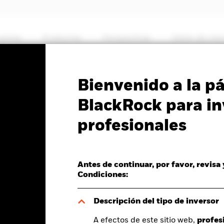
somos
Productos
Perspectivas
Visión de me
PRIIP KID
Ficha inf
Bienvenido a la p
ope Equity 1 Fund
BlackRock para in
profesionales
Antes de continuar, por favor, revisa
del valor liquidativo a 06 ago 2026
Morningstar Rating
Condiciones:
D 0,00 (0,00%)
Descripción del tipo de inversor
A efectos de este sitio web,
profes