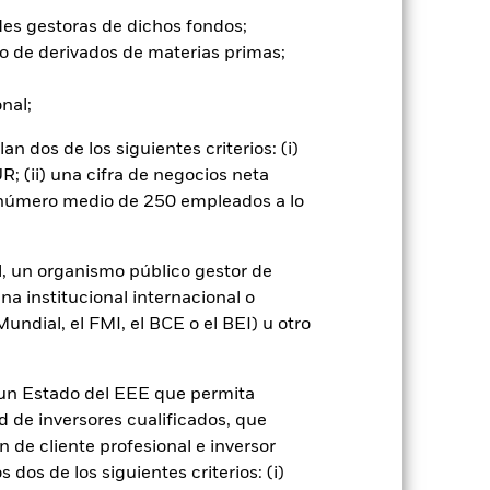
des gestoras de dichos fondos;
, la variación de los tipos de
o de derivados de materias primas;
trategia de inversiones. En
s, los derivados están sujetos a
onal;
o prestadores de servicios o como
camente, provocando que varias firmas
 dos de los siguientes criterios: (i)
idades del fondo.
; (ii) una cifra de negocios neta
go de divisas. El uso de derivados
er») a otras clases de acciones del
n número medio de 250 empleados a lo
ara minimizar el riesgo de contagio
er un listado de todas las clases de
 «Hedged» en su nombre. Además, el
l, un organismo público gestor de
itud a la sociedad gestora del fondo.
na institucional internacional o
ndial, el FMI, el BCE o el BEI) u otro
Mostrar menos
n un Estado del EEE que permita
mativa
Prospectus
Download
ad de inversores cualificados, que
 de cliente profesional e inversor
Holdings
Literatura
dos de los siguientes criterios: (i)