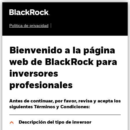
Política de privacidad
Quiénes somos
RENTA VARIABLE
iShares S&P 500
Productos
Bienvenido a la página
Financials Sector
IUFS
Perspectivas
web de BlackRock para
UCITS ETF
inversores
Visión de mercado
profesionales
Educación
Antes de continuar, por favor, revisa y acepta los
Profesionales
siguientes Términos y Condiciones:
Valor liquidativo a 06 ago 2026
España
Descripción del tipo de inversor
USD 17,10
Change location