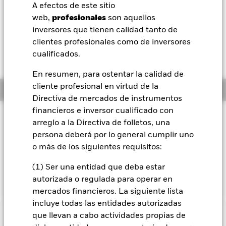
52 Semanas: 14,11 - 17,16
A efectos de este sitio
BlackRock
web,
profesionales
son aquellos
Variación del valor liquidativo a 06 ago 2026
USD -0,06 (-0,37%)
inversores que tienen calidad tanto de
iShares
clientes profesionales como de inversores
Rentabilidad total medida con valor liquidativo a 06 ago 2026
cualificados.
YTD:
6,26%
Aladdin
En resumen, para ostentar la calidad de
cliente profesional en virtud de la
Información general
Nuestra compañía
Directiva de mercados de instrumentos
financieros e inversor cualificado con
Filosofía de inversión
arreglo a la Directiva de folletos, una
El Fondo trata de reproducir la rentabilidad de un índice
persona deberá por lo general cumplir uno
compuesto por empresas estadounidenses del sector
o más de los siguientes requisitos:
financiero, según la definición del estándar de clasificación
industrial global (GICS, Global Industry Classification
(1) Ser una entidad que deba estar
Standard).
autorizada o regulada para operar en
mercados financieros. La siguiente lista
incluye todas las entidades autorizadas
que llevan a cabo actividades propias de
INFORMACIÓN IMPORTANTE: Capital en Riesgo.
El valor