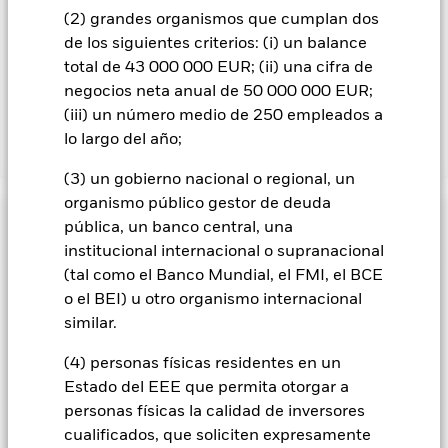
acciones con cobertura de divisas se identifican mediante la
(2) grandes organismos que cumplan dos
palabra «Hedged» en su nombre. Además, el listado
de los siguientes criterios: (i) un balance
completo de todas las clases de acciones con cobertura de
total de 43 000 000 EUR; (ii) una cifra de
divisas está disponible mediante solicitud a la sociedad
negocios neta anual de 50 000 000 EUR;
gestora del fondo.
(iii) un número medio de 250 empleados a
lo largo del año;
Mostrar menos
(3) un gobierno nacional o regional, un
iShares S&P 500 Financials Sector UCITS ETF
organismo público gestor de deuda
Rentabilidad
pública, un banco central, una
institucional internacional o supranacional
Gráfico de rendimiento
(tal como el Banco Mundial, el FMI, el BCE
Datos clave
El riesgo de inversión se concentra en ciertos sectores, países,
o el BEI) u otro organismo internacional
divisas o empresas. Ello significa que el Fondo es más
similar.
sensible a cualquier hecho localizado, ya sea económico, de
Ver gráfico completo
Características del Fondo
mercado, político, relacionado con la sostenibilidad o
Activos Netos
USD 2.465.232.251
normativo.
El valor de los títulos de renta variable y los títulos
(4) personas físicas residentes en un
a 06 ago 2026
Rentabilidad
relacionados con la renta variable se puede ver afectado por
Localizaciones registrados
Estado del EEE que permita otorgar a
los movimientos diarios del mercado bursátil. Entre otros
Número de posiciones
76
Fecha de lanzamiento de la
20 nov 2015
factores que influyen están los acontecimientos políticos, las
a 06 ago 2026
personas físicas la calidad de inversores
serie
noticias económicas, beneficios empresariales y los hechos
Posiciones
Alemania
cualificados, que soliciten expresamente
societarios de importancia.
Ticker del índice de referencia
-
Share Class Currency
USD