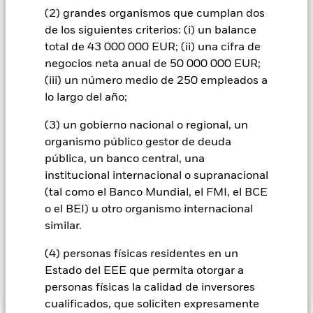
debidos a los factores. Los inversores deberán considerar este
(2) grandes organismos que cumplan dos
fondo como parte de una estrategia de inversión más general.
de los siguientes criterios: (i) un balance
Todas las clases de acciones con cobertura de divisas de este
total de 43 000 000 EUR; (ii) una cifra de
fondo utilizan derivados para cubrir el riesgo de divisas. El
negocios neta anual de 50 000 000 EUR;
uso de derivados para una clase de acciones podría conllevar
(iii) un número medio de 250 empleados a
un posible riesgo de contagio (también denominado «spill-
lo largo del año;
over») a otras clases de acciones del fondo. La sociedad
gestora del fondo se asegurará de que se dispone de los
(3) un gobierno nacional o regional, un
procedimientos adecuados para minimizar el riesgo de
organismo público gestor de deuda
contagio a otras clases de acciones. En el menú desplegable
que figura justo debajo del nombre del fondo, podrá ver un
pública, un banco central, una
listado de todas las clases de acciones del fondo: las clases de
institucional internacional o supranacional
acciones con cobertura de divisas se identifican mediante la
(tal como el Banco Mundial, el FMI, el BCE
palabra «Hedged» en su nombre. Además, el listado
o el BEI) u otro organismo internacional
completo de todas las clases de acciones con cobertura de
similar.
divisas está disponible mediante solicitud a la sociedad
gestora del fondo.
(4) personas físicas residentes en un
Estado del EEE que permita otorgar a
Mostrar menos
personas físicas la calidad de inversores
cualificados, que soliciten expresamente
iShares STOXX USA Equity Multifactor UCITS ETF