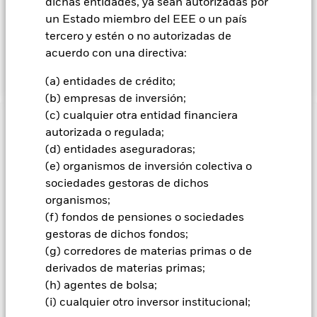
dichas entidades, ya sean autorizadas por
trata obtener una rentabilidad de su inversión, a través de
una combinación de revalorización del capital y rendimientos
un Estado miembro del EEE o un país
de los activos del Fondo, que refleje la rentabilidad del
tercero y estén o no autorizadas de
STOXX US Equity Factor Screened, el índice de referencia del
acuerdo con una directiva:
Fondo («Índice»).
(a) entidades de crédito;
(b) empresas de inversión;
(c) cualquier otra entidad financiera
INFORMACIÓN IMPORTANTE: Capital en Riesgo.
El valor
autorizada o regulada;
de las inversiones y los ingresos derivados de ellas pueden
(d) entidades aseguradoras;
subir o bajar, y no están garantizados. Es posible que los
(e) organismos de inversión colectiva o
inversores no recuperen la cantidad invertida originalmente.
sociedades gestoras de dichos
Información importante:
El valor de su inversión y los
organismos;
rendimientos generados por ella variarán y no puede
(f) fondos de pensiones o sociedades
garantizarse la cantidad de su inversión inicial. Los fondos
gestoras de dichos fondos;
cotizados (ETF) cotizan en bolsas igual que los valores, y se
compran y se venden a precios de mercado que pueden ser
(g) corredores de materias primas o de
distintos a los valores liquidativos de los fondos cotizados
derivados de materias primas;
(ETF). Este fondo reproduce un índice con un foco
(h) agentes de bolsa;
multifactorial, que es menos diversificado que su índice
(i) cualquier otro inversor institucional;
matriz y estará más expuesto a los movimientos de mercado