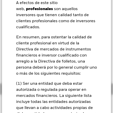
Valor liquidativo a 06 ago 2026
A efectos de este sitio
USD 17,82
BlackRock
web,
profesionales
son aquellos
52 Semanas: 14,23 - 17,92
inversores que tienen calidad tanto de
iShares
Variación del valor liquidativo a 06 ago 2026
clientes profesionales como de inversores
USD -0,09 (-0,52%)
cualificados.
Aladdin
Rentabilidad total medida con valor liquidativo a 06 ago 2026
En resumen, para ostentar la calidad de
YTD:
16,14%
cliente profesional en virtud de la
Nuestra compañía
Directiva de mercados de instrumentos
financieros e inversor cualificado con
El 28 de octubre de 2025, una o más líneas de
arreglo a la Directiva de folletos, una
negociación del fondo dejarán de cotizar o se
persona deberá por lo general cumplir uno
cancelarán. Consulte la carta a los accionistas si
o más de los siguientes requisitos:
desea obtener más información.
(1) Ser una entidad que deba estar
Información general
autorizada o regulada para operar en
mercados financieros. La siguiente lista
incluye todas las entidades autorizadas
Filosofía de inversión
que llevan a cabo actividades propias de
El fondo iShares STOXX USA Equity Multifactor UCITS ETF