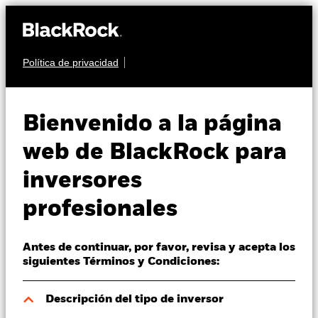
Política de privacidad
Quiénes somos
RENTA VARIABLE
iShares STOXX
Productos
Bienvenido a la página
USA Equity
Perspectivas
web de BlackRock para
IFSU
Multifactor UCITS
inversores
Visión de mercado
ETF
profesionales
Educación
Antes de continuar, por favor, revisa y acepta los
Profesionales
siguientes Términos y Condiciones:
España
Descripción del tipo de inversor
Change location