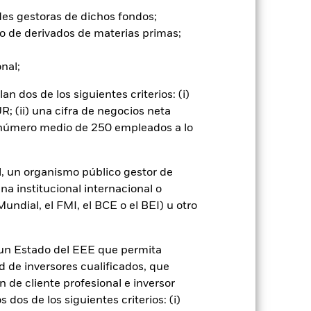
er») a otras clases de acciones del
ara minimizar el riesgo de contagio
des gestoras de dichos fondos;
er un listado de todas las clases de
o de derivados de materias primas;
 «Hedged» en su nombre. Además, el
itud a la sociedad gestora del fondo.
onal;
cibirá el 62,5% de los ingresos
 dos de los siguientes criterios: (i)
o de valores. Debido a que el
 esto ha quedado excluido de los
; (ii) una cifra de negocios neta
n número medio de 250 empleados a lo
Mostrar menos
l, un organismo público gestor de
na institucional internacional o
losure
Prospectus
Download
ndial, el FMI, el BCE o el BEI) u otro
Holdings
Literatura
n un Estado del EEE que permita
ad de inversores cualificados, que
 de cliente profesional e inversor
dos de los siguientes criterios: (i)