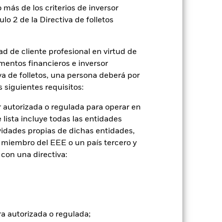
 más de los criterios de inversor
2022
2023
2024
2025
ulo 2 de la Directiva de folletos
con limitaciones 1 (%)
tancias que ya no están vigentes.
d de cliente profesional en virtud de
mentos financieros e inversor
de inversión.
iva de folletos, una persona deberá por
 siguientes requisitos:
2021
2022
2023
2024
2025
 autorizada o regulada para operar en
-13,2
-32,3
-15,3
11,9
19,6
lista incluye todas las entidades
vidades propias de dichas entidades,
 miembro del EEE o un país tercero y
-20,1
-21,5
-11,0
18,3
29,9
con una directiva:
tuales comisiones de entrada/salida
ntabilidad pasada no es un indicador
formas muy diferentes en el futuro.
ra autorizada o regulada;
o