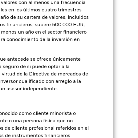
 valores con al menos una frecuencia
es en los últimos cuatro trimestres
amaño de su cartera de valores, incluidos
je de pérdidas o ganancias anuales en
tos financieros, supere 500 000 EUR;
e a evaluar cómo se ha gestionado el
al menos un año en el sector financiero
ra conocimiento de la inversión en
que antecede se ofrece únicamente
á seguro de si puede optar a la
n virtud de la Directiva de mercados de
inversor cualificado con arreglo a la
n un asesor independiente.
onocido como cliente minorista o
ente o una persona física que no
s de cliente profesional referidos en el
os de instrumentos financieros