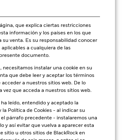
Monetario diaria
BY7S0P9
gina, que explica ciertas restricciones
esta información y los países en los que
a su venta. Es su responsabilidad conocer
 aplicables a cualquiera de las
o
l presente documento.
, necesitamos instalar una cookie en su
enta que debe leer y aceptar los términos
20,89%
 acceder a nuestros sitios web. De lo
a vez que acceda a nuestros sitios web.
19,12
 ha leído, entendido y aceptado la
la Política de Cookies - al indicar su
el párrafo precedente - instalaremos una
 y así evitar que vuelva a aparecer esta
 sitio u otros sitios de BlackRock en