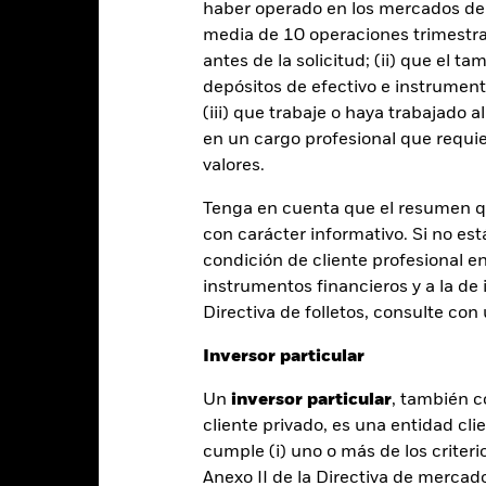
haber operado en los mercados de
Año natural
Anualizada
Acumulada
Anual
media de 10 operaciones trimestral
ge: 2015-05-01 00:00:00 to 2026-07-31 00:00:00.
: -50 to 100.
antes de la solicitud; (ii) que el t
te gráfico muestra la rentabilidad del producto como el porcenta
depósitos de efectivo e instrumen
s 10 últimos años frente a su índice de referencia. Puede ayudarl
(iii) que trabaje o haya trabajado 
oducto en el pasado y compararlo con su índice de referencia.
en un cargo profesional que requie
art
60
valores.
r chart with 2 data series.
e chart has 1 X axis displaying categories.
e chart has 1 Y axis displaying Values. Range: -40 to 60.
Tenga en cuenta que el resumen 
40
con carácter informativo. Si no est
condición de cliente profesional e
instrumentos financieros y a la de 
20
Directiva de folletos, consulte co
alues
Inversor particular
0
Un
inversor particular
, también c
cliente privado, es una entidad cli
-20
cumple (i) uno o más de los criterio
Anexo II de la Directiva de mercad