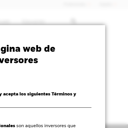
Profesionales
España
rcado
Educación
closure
Prospectus
Download
ágina web de
versores
 y acepta los siguientes Términos y
ionales
son aquellos inversores que