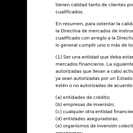
entabilidad
Datos clave
Gestores del fondo
tienen calidad tanto de clientes p
cualificados.
n
En resumen, para ostentar la calida
la Directiva de mercados de instru
 la rentabilidad de su inversión a través de una combinación de reval
e forma coherente con los principios de inversión medioambientales, 
cualificado con arreglo a la Direct
lo general cumplir uno o más de los
 sus activos totales en valores de renta variable (como acciones) de
(1) Ser una entidad que deba estar
e su actividad económica en la República Popular de China.
mercados financieros. La siguiente 
autorizadas que llevan a cabo acti
tirán de acuerdo con lo establecido en su Política ESG, tal como se in
ya sean autorizadas por un Estado
ESG, consulte el folleto y el sitio web de BlackRock: www.blackrock.
estén o no autorizadas de acuerdo 
(a) entidades de crédito;
(b) empresas de inversión;
al en Riesgo.
El valor de las inversiones y los ingresos derivados d
(c) cualquier otra entidad financie
os inversores no recuperen la cantidad invertida originalmente.
(d) entidades aseguradoras;
(e) organismos de inversión colect
rtura de divisas de este fondo utilizan derivados para cubrir el ries