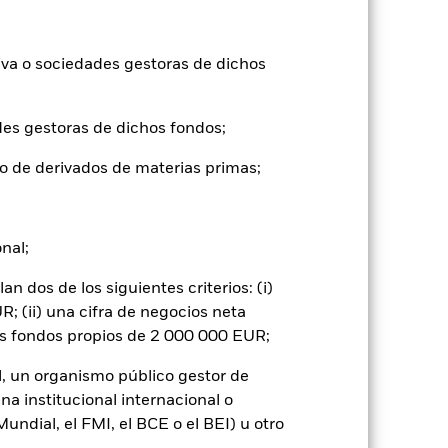
), con reinversión de los ingresos
mentar o disminuir como resultado de
a divisa distinta de la utilizada para el
iva o sociedades gestoras de dichos
des gestoras de dichos fondos;
o de derivados de materias primas;
iones de precios que las empresas de
onal;
cas que los mercados desarrollados.
sión de activos, fallos/retrasos en la
 dos de los siguientes criterios: (i)
 de inversión se concentra en ciertos
, ya sea económico, de mercado, político,
; (ii) una cifra de negocios neta
os con la renta variable se puede ver
os fondos propios de 2 000 000 EUR;
imientos políticos, las noticias
as empresas que participen en
rso de inversión y afectar negativamente
l, un organismo público gestor de
na institucional internacional o
 o como contraparte de contratos
de liquidez: Una menor liquidez
ndial, el FMI, el BCE o el BEI) u otro
pre las inversiones con facilidad.