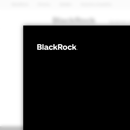
BlackRock
iShares
Aladdin
Nuestra compañía
Quiénes 
RENTA VARIABLE
BGF China Fu
Valor liquidativo a 05 ago 2026
Variación 
RMB 123,84
RM
52 Semanas: 116,17 - 138,06