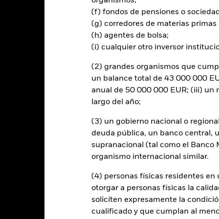
organismos;
onllevar un posible riesgo de contagio (también denominado «spill-ov
o se asegurará de que se dispone de los procedimientos adecuados p
(f) fondos de pensiones o socieda
nú desplegable que figura justo debajo del nombre del fondo, podrá v
(g) corredores de materias primas 
cciones con cobertura de divisas se identifican mediante la palabra
(h) agentes de bolsa;
 de acciones con cobertura de divisas está disponible mediante solic
(i) cualquier otro inversor instituci
en préstamos de valores para reducir los gastos, el propio Fondo per
(2) grandes organismos que cumplan
% restante se recibirá por BlackRock en calidad de agente de préstam
os de valores no incrementa los costes de funcionamiento del Fondo,
un balance total de 43 000 000 EUR
anual de 50 000 000 EUR; (iii) u
largo del año;
(3) un gobierno nacional o regiona
deuda pública, un banco central, u
PRIIP KID
Ficha informativa
SFDR Web Disc
supranacional (tal como el Banco Mu
Rentabilidad
organismo internacional similar.
entabilidad
Datos clave
Gestores del fondo
(4) personas físicas residentes e
otorgar a personas físicas la calid
entabilidad
soliciten expresamente la condición
cualificado y que cumplan al menos 