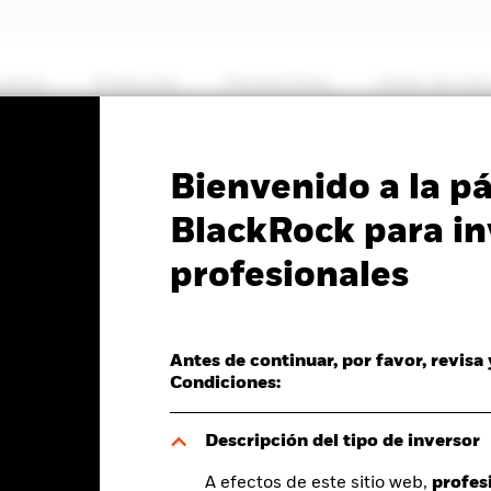
somos
Productos
Perspectivas
Visión de me
PRIIP KID
Ficha informativa
SFDR Web Dis
Bienvenido a la p
nd
BlackRock para in
profesionales
Antes de continuar, por favor, revisa
del valor liquidativo a 05 ago 2026
Condiciones:
B 0,98 (0,80%)
Descripción del tipo de inversor
A efectos de este sitio web,
profes