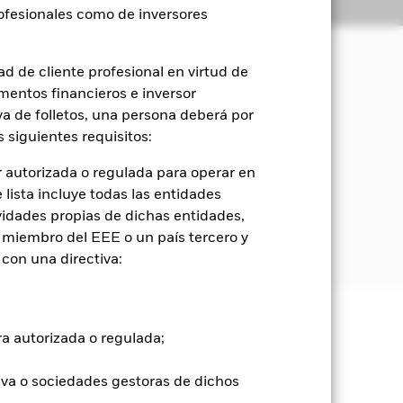
Holdings
Literatura
rofesionales como de inversores
d de cliente profesional en virtud de
mentos financieros e inversor
orización del capital y rendimientos
sociales y de gobierno corporativo
iva de folletos, una persona deberá por
 siguientes requisitos:
 empresas domiciliadas o que
 autorizada o regulada para operar en
lista incluye todas las entidades
vidades propias de dichas entidades,
dica en el folleto. Para obtener más
 miembro del EEE o un país tercero y
com/baselinescreens
con una directiva:
e ellas pueden subir o bajar, y no
ra autorizada o regulada;
iva o sociedades gestoras de dichos
go de divisas. El uso de derivados