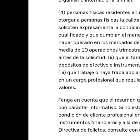
organismo internacional similar.
(4) personas físicas residentes e
Datos clave
otorgar a personas físicas la calid
soliciten expresamente la condición
cualificado y que cumplan al menos 
haber operado en los mercados de
USD 1.001.191.391
Fecha de lanzamiento de la se
media de 10 operaciones trimestral
antes de la solicitud; (ii) que el t
Share Class Currency
24 jun 2008
depósitos de efectivo e instrumen
Clase de activo
(iii) que trabaje o haya trabajado 
USD
Clasificación SFDR
en un cargo profesional que requie
MSCI EM China 10/40 Net TR
valores.
Ongoing Charge Fee
Index (USD)
ISIN
5,00%
Tenga en cuenta que el resumen 
Inversión inicial mínima
con carácter informativo. Si no est
1,50%
condición de cliente profesional e
Uso de los ingresos
0,00%
instrumentos financieros y a la de 
Estructura legal
USD 1.000,00
Directiva de folletos, consulte co
Categoría Morningstar
Luxemburgo