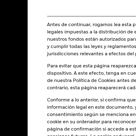
Frecuencia de negociación
BlackRock (Luxembourg) S.A.
SEDOL
Fecha de la operación + 3 días
Antes de continuar, rogamos lea esta pá
BGCHA2C
legales impuestas a la distribución de 
nuestros fondos están autorizados par
y cumplir todas las leyes y reglamentos
Características del Fond
jurisdicciones relevantes a efectos de
Para evitar que esta página reaparezca
dispositivo. A este efecto, tenga en cu
58
Desviación típica (3 años)
de nuestra Política de Cookies antes de
a 31 jul 2026
contrario, esta página reaparecerá cad
0,832
Ratio precio/beneficio
a 30 jun 2026
Conforme a lo anterior, si confirma que
información legal en este documento, y 
2,14
consentimiento según se menciona en 
cookie en su ordenador para reconocerlo
página de confirmación si accede a este