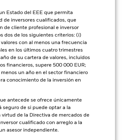
n un Estado del EEE que permita
ad de inversores cualificados, que
 de cliente profesional e inversor
dos de los siguientes criterios: (i)
 valores con al menos una frecuencia
rie
24 jun 2015
es en los últimos cuatro trimestres
amaño de su cartera de valores, incluidos
CNH
tos financieros, supere 500 000 EUR;
Renta variable
al menos un año en el sector financiero
Artículo 8 - ESG Caracteristicas
ra conocimiento de la inversión en
1,82%
LU1244155948
que antecede se ofrece únicamente
USD 5.000,00
á seguro de si puede optar a la
n virtud de la Directiva de mercados de
Acumulación
inversor cualificado con arreglo a la
UCITS
n un asesor independiente.
Other Equity