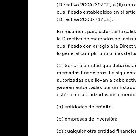
-40
(Directiva 2004/39/CE) o (ii) uno o
2016
2017
2018
2019
2020
2021
cualificado establecidos en el artíc
Índice de referencia 
Rentabilidad total (%)
(Directiva 2003/71/CE).
d of interactive chart.
Durante este periodo, la rentabilidad se logró en unas circuns
En resumen, para ostentar la calida
la Directiva de mercados de instru
l 30 ago 2022, el Fondo cambió su nombre y/o su objetivo y política 
cualificado con arreglo a la Direct
lo general cumplir uno o más de los
2016
2017
2018
2019
2020
(1) Ser una entidad que deba estar
entabilidad total (%)
8,0
39,7
-19,8
16,0
48,2
CNH
mercados financieros. La siguiente 
autorizadas que llevan a cabo acti
ndice de referencia con
ya sean autorizadas por un Estado
imitaciones 1 (%) USD
0,4
49,3
-18,3
22,2
30,8
estén o no autorizadas de acuerdo 
 rentabilidad se indica tras deducir los gastos corrientes. Las even
(a) entidades de crédito;
edan excluidas del cálculo.
s cifras mostradas hacen referencia a rentabilidades pasadas.
(b) empresas de inversión;
La re
able de la rentabilidad futura. Los mercados podrían evolucionar de 
(c) cualquier otra entidad financie
ede ayudarle a evaluar cómo se ha gestionado el fondo en el pasad