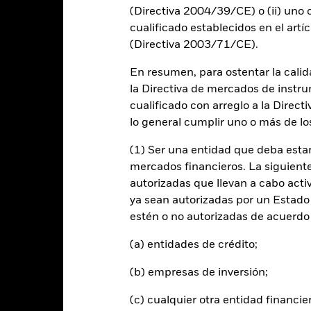
(Directiva 2004/39/CE) o (ii) uno o
cualificado establecidos en el artíc
(Directiva 2003/71/CE).
-10
2016
2017
2018
2019
2020
2021
En resumen, para ostentar la calida
Índice de referencia
Rentabilidad total (%)
la Directiva de mercados de instru
cualificado con arreglo a la Direct
d of interactive chart.
Durante este periodo, la rentabilidad se logró en unas circuns
lo general cumplir uno o más de los
ntes de 15 dic 2021, el Fondo utilizaba un índice de referencia distint
(1) Ser una entidad que deba estar
dice de referencia.
mercados financieros. La siguiente 
autorizadas que llevan a cabo acti
2016
2017
2018
2019
2020
ya sean autorizadas por un Estado
entabilidad total (%)
estén o no autorizadas de acuerdo 
-8,2
2,4
3,2
0,2
8,3
EUR
(a) entidades de crédito;
ndice de referencia de
omparación 1 (%) EUR
-0,3
-0,4
-0,4
-0,4
-0,4
(b) empresas de inversión;
 rentabilidad se indica tras deducir los gastos corrientes. Las even
(c) cualquier otra entidad financie
edan excluidas del cálculo.