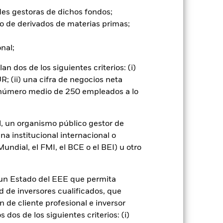
des gestoras de dichos fondos;
go de divisas. El uso de derivados
o de derivados de materias primas;
er») a otras clases de acciones del
ara minimizar el riesgo de contagio
onal;
er un listado de todas las clases de
 «Hedged» en su nombre. Además, el
 dos de los siguientes criterios: (i)
itud a la sociedad gestora del fondo.
; (ii) una cifra de negocios neta
cibirá el 62,5% de los ingresos
n número medio de 250 empleados a lo
o de valores. Debido a que el
 esto ha quedado excluido de los
l, un organismo público gestor de
na institucional internacional o
Mostrar menos
ndial, el FMI, el BCE o el BEI) u otro
mativa
Prospectus
Download
n un Estado del EEE que permita
ad de inversores cualificados, que
Holdings
Literatura
 de cliente profesional e inversor
dos de los siguientes criterios: (i)