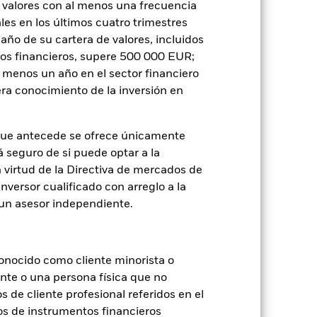
 valores con al menos una frecuencia
es en los últimos cuatro trimestres
amaño de su cartera de valores, incluidos
tos financieros, supere 500 000 EUR;
al menos un año en el sector financiero
je de pérdidas o ganancias anuales en
ra conocimiento de la inversión en
e a evaluar cómo se ha gestionado el
que antecede se ofrece únicamente
á seguro de si puede optar a la
n virtud de la Directiva de mercados de
inversor cualificado con arreglo a la
n un asesor independiente.
onocido como cliente minorista o
ente o una persona física que no
s de cliente profesional referidos en el
os de instrumentos financieros