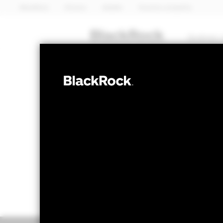
BlackRock
iShares
Aladdin
Nuestra compañía
Quiénes 
RENTA VARIABLE
BSF European 
Valor liquidativo a 07 ago 2026
Variación 
EUR 147,12
EU
52 Semanas: 145,61 - 156,37