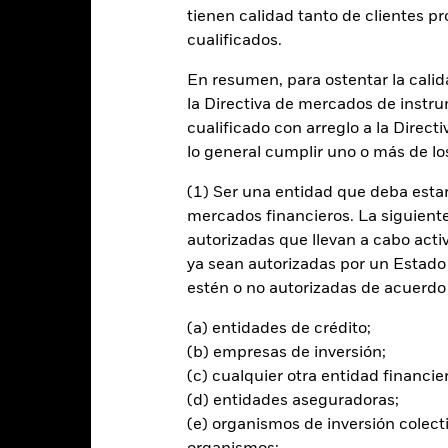
entabilidad
Datos clave
Gestores del fondo
tienen calidad tanto de clientes p
cualificados.
n
En resumen, para ostentar la calida
la Directiva de mercados de instru
entabilidades absolutas positivas a través de una combinación de rev
de las condiciones del mercado.
cualificado con arreglo a la Direct
lo general cumplir uno o más de los
el 70 % de cualquier exposición de mercado en valores de renta var
arte predominante de su actividad económica en Europa. Esto se logr
(1) Ser una entidad que deba estar
tros valores asimilados a la renta variable y, cuando se considere opo
mercados financieros. La siguiente 
tario (IMM) (es decir, títulos de deuda con vencimientos a corto plaz
autorizadas que llevan a cabo acti
ya sean autorizadas por un Estado
able incluyen instrumentos financieros derivados (IFD) (es decir, in
estén o no autorizadas de acuerdo 
en generar diferentes niveles de apalancamiento de mercado (es dec
or de sus activos), como obtener posiciones cortas sintéticas en las 
(a) entidades de crédito;
 que no posee físicamente, con el fin de comprarlo más tarde a un me
(b) empresas de inversión;
(c) cualquier otra entidad financie
(d) entidades aseguradoras;
(e) organismos de inversión colect
al en Riesgo.
El valor de las inversiones y los ingresos derivados d