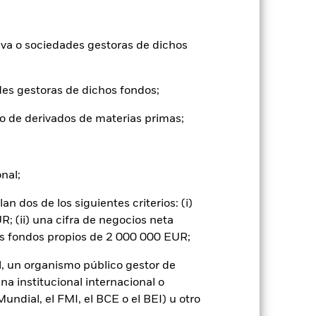
ntabilidad pasada no es un indicador
formas muy diferentes en el futuro.
iva o sociedades gestoras de dichos
o
), con reinversión de los ingresos
mentar o disminuir como resultado de
des gestoras de dichos fondos;
a divisa distinta de la utilizada para el
o de derivados de materias primas;
onal;
 dos de los siguientes criterios: (i)
; (ii) una cifra de negocios neta
 por los movimientos diarios del mercado
os fondos propios de 2 000 000 EUR;
ficios empresariales y los hechos
 no fluctuar en consonancia con las
l, un organismo público gestor de
n ser muy sensibles a las variaciones
duciría mayores oscilaciones en el valor
na institucional internacional o
lizada o compleja.
Debido a su
ndial, el FMI, el BCE o el BEI) u otro
 del mercado, o beneficiarse plenamente