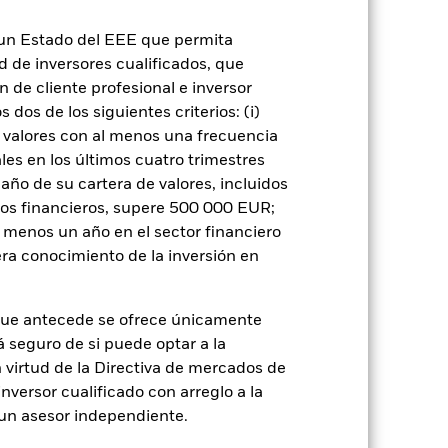
 o como contraparte de contratos
n un Estado del EEE que permita
ad de inversores cualificados, que
 de cliente profesional e inversor
dos de los siguientes criterios: (i)
 valores con al menos una frecuencia
es en los últimos cuatro trimestres
amaño de su cartera de valores, incluidos
rie
27 feb 2009
tos financieros, supere 500 000 EUR;
EUR
al menos un año en el sector financiero
Renta variable
ra conocimiento de la inversión en
No es artículo 8 o 9
2,37%
que antecede se ofrece únicamente
á seguro de si puede optar a la
LU0414665884
n virtud de la Directiva de mercados de
USD 5.000,00
inversor cualificado con arreglo a la
Acumulación
n un asesor independiente.
UCITS