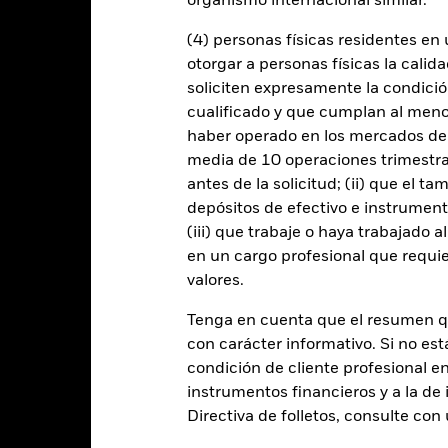
organismo internacional similar.
 cualquier entidad que presta servicios como la custodia de activos,
instrumentos, puede exponer al Fondo a pérdidas financieras.
(4) personas físicas residentes e
otorgar a personas físicas la calid
soliciten expresamente la condición
Datos clave
cualificado y que cumplan al menos 
haber operado en los mercados de
media de 10 operaciones trimestral
antes de la solicitud; (ii) que el t
EUR 290.133.232
Fecha de lanzamiento de la se
depósitos de efectivo e instrumen
Share Class Currency
(iii) que trabaje o haya trabajado 
27 feb 2009
Clase de activo
en un cargo profesional que requie
EUR
valores.
Clasificación SFDR
3 Month Euribor (Industry
Ongoing Charge Fee
Standard) Index (EUR)
Tenga en cuenta que el resumen 
con carácter informativo. Si no est
ISIN
3,00%
condición de cliente profesional e
Inversión inicial mínima
2,00%
instrumentos financieros y a la de 
Uso de los ingresos
20,00%
Directiva de folletos, consulte co
Estructura legal
USD 1.000,00