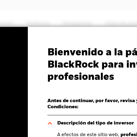
somos
Productos
Perspectivas
Visión de me
PRIIP KID
Ficha inf
Bienvenido a la p
Absolute Return Fund
BlackRock para in
profesionales
Antes de continuar, por favor, revisa
del valor liquidativo a 07 ago 2026
Condiciones:
R -0,46 (-0,31%)
Descripción del tipo de inversor
A efectos de este sitio web,
profes