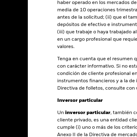
haber operado en los mercados de
entabilidad
media de 10 operaciones trimestral
antes de la solicitud; (ii) que el t
Año natural
Anualizada
Acumulada
Anual
depósitos de efectivo e instrumen
ge: 2009-10-01 00:00:00 to 2026-07-31 00:00:00.
(iii) que trabaje o haya trabajado 
: 0 to 60.
te gráfico muestra la rentabilidad del producto como el porcenta
en un cargo profesional que requie
s 10 últimos años frente a su índice de referencia. Puede ayudarl
valores.
oducto en el pasado y compararlo con su índice de referencia.
Tenga en cuenta que el resumen 
art
10
con carácter informativo. Si no est
r chart with 2 data series.
e chart has 1 X axis displaying categories.
condición de cliente profesional e
e chart has 1 Y axis displaying Values. Range: -10 to 10.
instrumentos financieros y a la de 
5
Directiva de folletos, consulte co
Inversor particular
alues
0
Un
inversor particular
, también c
cliente privado, es una entidad cli
cumple (i) uno o más de los criterio
Anexo II de la Directiva de mercad
-5