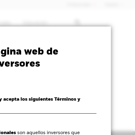
Profesionales
España
rcado
Educación
ormativa
Prospectus
Download
ágina web de
versores
 y acepta los siguientes Términos y
ionales
son aquellos inversores que