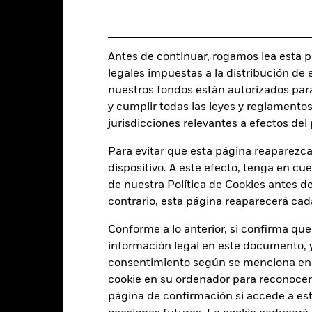
Categoría Morningstar
Luxemburgo
Frecuencia de negociación
BlackRock (Luxembourg) S.A.
Antes de continuar, rogamos lea esta pá
SEDOL
Fecha de la operación + 3 días
legales impuestas a la distribución de 
BLEUAE2
nuestros fondos están autorizados par
y cumplir todas las leyes y reglamentos
jurisdicciones relevantes a efectos de
Características del Fond
Para evitar que esta página reaparezca
dispositivo. A este efecto, tenga en cu
de nuestra Política de Cookies antes de
contrario, esta página reaparecerá cad
170
Desviación típica (3 años)
a 31 jul 2026
Conforme a lo anterior, si confirma que
5,292
Ratio precio/beneficio
información legal en este documento, y 
a 30 jun 2026
consentimiento según se menciona en 
1,37
cookie en su ordenador para reconocerlo
página de confirmación si accede a este