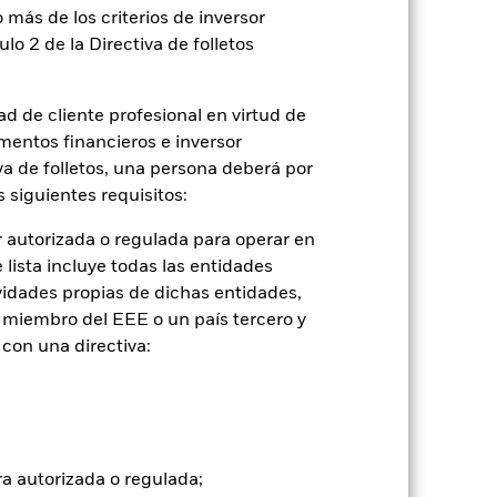
 más de los criterios de inversor
ulo 2 de la Directiva de folletos
2022
2023
2024
2025
d de cliente profesional en virtud de
 de comparación 1 (%)
mentos financieros e inversor
iva de folletos, una persona deberá por
tancias que ya no están vigentes.
 siguientes requisitos:
o, lo que se refleja en los datos del
 autorizada o regulada para operar en
lista incluye todas las entidades
vidades propias de dichas entidades,
2021
2022
2023
2024
2025
 miembro del EEE o un país tercero y
con una directiva:
7,9
-5,2
3,8
6,2
-2,4
-0,6
0,3
3,4
3,6
2,2
tuales comisiones de entrada/salida
ra autorizada o regulada;