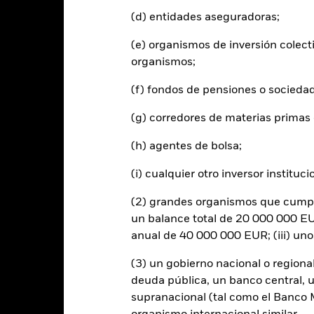
(d) entidades aseguradoras;
s cifras mostradas hacen referencia a rentabilidades pasadas.
La re
able de la rentabilidad futura. Los mercados podrían evolucionar de 
(e) organismos de inversión colect
ede ayudarle a evaluar cómo se ha gestionado el fondo en el pasad
organismos;
 rentabilidad se muestra tomando como base el Valor Liquidativo (VL
utos cuando corresponda. La rentabilidad de su inversión puede au
(f) fondos de pensiones o socieda
s fluctuaciones del valor de las divisas si su inversión se realiza en un
lculo de la rentabilidad pasada. Fuente: Blackrock
(g) corredores de materias primas 
(h) agentes de bolsa;
Riesgos clave
(i) cualquier otro inversor instituci
(2) grandes organismos que cumplan
un balance total de 20 000 000 EUR
 y los títulos relacionados con la renta variable se puede ver afectado
anual de 40 000 000 EUR; (iii) un
en están los acontecimientos políticos, las noticias económicas, bene
estrategia de inversión, un fondo de «Rentabilidad Absoluta» podría
(3) un gobierno nacional o regiona
 plenamente de un entorno positivo del mercado.
Los derivados puede
ueden aumentar el volumen de las pérdidas y ganancias, lo que se tra
deuda pública, un banco central, u
ede ser mayor cuando los derivados se utilizan de una forma genera
supranacional (tal como el Banco Mu
entabilidad Absoluta" puede no moverse en línea con las tendencias