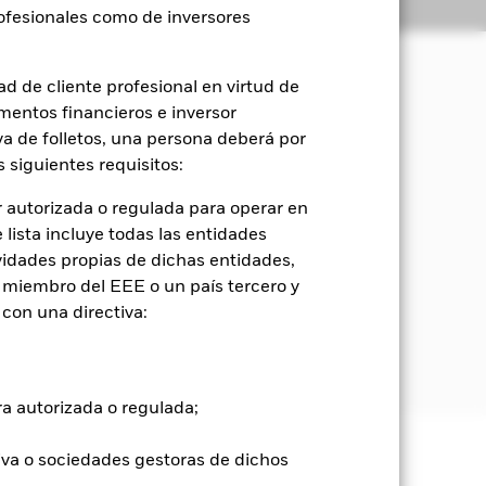
Holdings
Literatura
rofesionales como de inversores
d de cliente profesional en virtud de
mentos financieros e inversor
alorización del capital y rendimientos
iva de folletos, una persona deberá por
 siguientes requisitos:
iable (como acciones) de empresas
a invirtiendo al menos el 70 % de sus
 autorizada o regulada para operar en
rtuno, valores de renta fija (RF) (como
lista incluye todas las entidades
o), depósitos y efectivo.
vidades propias de dichas entidades,
 miembro del EEE o un país tercero y
versiones cuyos precios se basan en uno
con una directiva:
ir, cuando el Fondo incurra en una
que el Fondo usa un IFD para
nor precio para obtener un beneficio.
ra autorizada o regulada;
iva o sociedades gestoras de dichos
e ellas pueden subir o bajar, y no