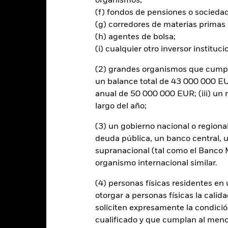
organismos;
os inversores no recuperen la cantidad invertida originalmente.
(f) fondos de pensiones o socieda
rtura de divisas de este fondo utilizan derivados para cubrir el ries
(g) corredores de materias primas 
onllevar un posible riesgo de contagio (también denominado «spill-ov
(h) agentes de bolsa;
o se asegurará de que se dispone de los procedimientos adecuados p
(i) cualquier otro inversor instituci
nú desplegable que figura justo debajo del nombre del fondo, podrá v
cciones con cobertura de divisas se identifican mediante la palabra
(2) grandes organismos que cumplan
 de acciones con cobertura de divisas está disponible mediante solic
un balance total de 43 000 000 EUR
en préstamos de valores para reducir los gastos, el propio Fondo per
anual de 50 000 000 EUR; (iii) u
% restante se recibirá por BlackRock en calidad de agente de préstam
largo del año;
os de valores no incrementa los costes de funcionamiento del Fondo,
(3) un gobierno nacional o regiona
deuda pública, un banco central, u
supranacional (tal como el Banco Mu
organismo internacional similar.
PRIIP KID
Ficha infor
eturn Fund
(4) personas físicas residentes e
Rentabilidad
otorgar a personas físicas la calid
entabilidad
Datos clave
Gestores del fondo
soliciten expresamente la condición
cualificado y que cumplan al menos 