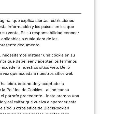
Equity Market Neutral EUR
Monetario diaria
gina, que explica ciertas restricciones
B595DP6
esta información y los países en los que
a su venta. Es su responsabilidad conocer
 aplicables a cualquiera de las
l presente documento.
o
, necesitamos instalar una cookie en su
enta que debe leer y aceptar los términos
 acceder a nuestros sitios web. De lo
a vez que acceda a nuestros sitios web.
6,38%
 ha leído, entendido y aceptado la
11,43
la Política de Cookies - al indicar su
el párrafo precedente - instalaremos una
 y así evitar que vuelva a aparecer esta
 sitio u otros sitios de BlackRock en