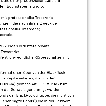
 die einer prudenziellen Aufsicht
ng „Spill-over-Effekt“) für andere
den Buchstaben a und b;
emessene Verfahren zur Minderung
nter dem Namen des Fonds können
herung sind durch den Begriff
mit professioneller Tresorerie;
t Währungsabsicherung ist zudem auf
ungen, die nach ihrem Zweck der
essioneller Tresorerie;
amit verbundenen erzielten Ertrags
sorerie;
ilung aus Wertpapierleihegeschäften
 -kunden errichtete private
Tresorerie;
Weniger anzeigen
fentlich-rechtliche Körperschaften mit
Verkaufsprospekt
Herunterladen
nformationen über von der BlackRock
ive Kapitalanlagen, die von der
Positionen
Unterlagen
 (FINMA) gemäss Art. 119 ff. KAG zum
r in der Schweiz genehmigt wurden
onds der BlackRock Gruppe, die nicht von
Genehmigte Fonds“),die in der Schweiz