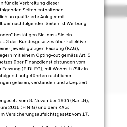
 für die Verbreitung dieser
hfolgenden Seiten enthaltenen
Positionen
Unterlagen
ich an qualfizierte Anleger mit
lt der nachfolgenden Seiten ist Werbung.
nden“ bestätigen Sie, dass Sie ein
Abs. 3 des Bundesgesetzes über kollektive
einer jeweils gültigen Fassung (KAG),
ien) an.
nlegern mit einem Opting-out gemäss Art. 5
etzes über Finanzdienstleistungen vom
estrategien und -instrumenten.
inen systematischen (d. h.
gen Fassung (FIDLEG), mit Wohnsitz/Sitz in
es erwarteten Beitrags zur
hfolgend aufgeführten rechtlichen
n.
en gelesen, verstanden und akzeptiert
engesetz vom 8. November 1934 (BankG),
Juni 2018 (FINIG) und dem KAG;
äge sind nicht garantiert und
m Versicherungsaufsichtsgesetz vom 17.
nicht zurück.
gsrisikos ein. Der Einsatz von