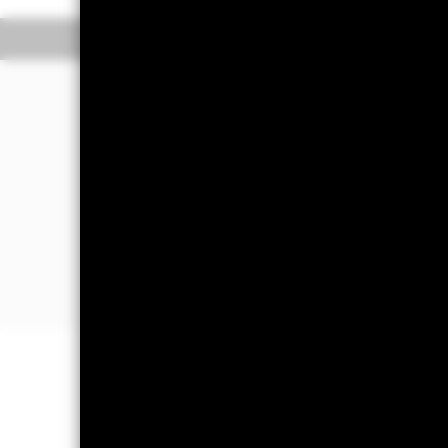
Überblick
Wertentwic
Investmentansatz
Der Fonds strebt die Erzielung eines 
Der Fonds legt weltweit mindestens 7
Um sein Anlageziel und seine Anlagepo
Insbesondere wird der Fonds quantitat
regelbasierten) Ansatz bei der Aktien
Portfoliorendite unter Berücksichti
WICHTIGE INFORMATIONEN: Kapit
können sowohl fallen als auch steige
Alle Anteilsklassen mit Währungsab