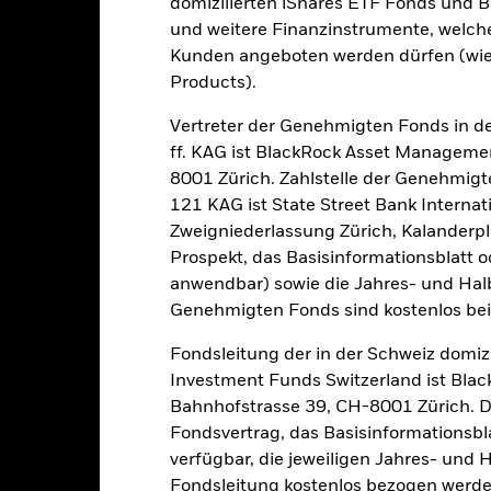
domizilierten iShares ETF Fonds und 
Kumulativ
Angaben zu einzelnen Jahren
und weitere Finanzinstrumente, welch
Kunden angeboten werden dürfen (wie
Products).
ssen, da keine Daten über die Wertentwicklung für ein vollständige
Vertreter der Genehmigten Fonds in de
ff. KAG ist BlackRock Asset Manageme
8001 Zürich. Zahlstelle der Genehmigt
121 KAG ist State Street Bank Intern
Zweigniederlassung Zürich, Kalanderpl
Prospekt, das Basisinformationsblatt o
anwendbar) sowie die Jahres- und Hal
Genehmigten Fonds sind kostenlos beim 
auf die Wertentwicklung in der Vergangenheit.
Die Wertentwicklung 
e Wertentwicklung. Die Märkte könnten sich in der Zukunft vollkomme
Fondsleitung der in der Schweiz domiz
der Vergangenheit verwaltet wurde.
Investment Funds Switzerland ist Bl
age eines Nettoinventarwerts (NIW) mit reinvestiertem Bruttoertra
Bahnhofstrasse 39, CH-8001 Zürich. De
ite höher oder geringer ausfallen, falls Sie in einer anderen Währ
Fondsvertrag, das Basisinformationsbla
eit berechnet wurde.
Quelle:
Blackrock
verfügbar, die jeweiligen Jahres- und 
Fondsleitung kostenlos bezogen werde