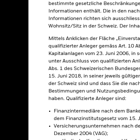
bestimmte gesetzliche Beschränkungen
Informationen enthält. Die in den nac
klung
Eckdaten
FondsManager
Informationen richten sich ausschliessl
Wohnsitz/Sitz in der Schweiz. Der Inha
Mittels Anklicken der Fläche „Einversta
hohen Ertrags auf Ihre Anlage an.
qualifizierter Anleger gemäss Art. 10 
Kapitalanlagen vom 23. Juni 2006, in s
0 % seines Gesamtvermögens in Eigenkapitalinstrumenten (z. B. Akt
unter Ausschluss von qualifizierten A
Abs. 1 des Schweizerischen Bundesges
litik zu erreichen, investiert der Fonds in eine Vielzahl von Anlag
ive (d. h. mathematische oder statistische) Modelle einsetzen, um e
15. Juni 2018, in seiner jeweils gülti
auswahl zu erzielen. Das bedeutet, dass Aktien auf der Grundlage ihr
der Schweiz sind und dass Sie die nac
gung von Risiko- und Transaktionskostenprognosen ausgewählt werde
Bestimmungen und Nutzungsbedingung
haben. Qualifizierte Anleger sind:
Finanzintermediäre nach dem Bank
dem Finanzinstitutsgesetz vom 15. 
alrisiken.
Der Wert der Anlagen und die daraus entstandenen Ertr
Versicherungsunternehmen nach de
n. Anleger erhalten den ursprünglich investierten Betrag eventuell 
Dezember 2004 (VAG);
sicherung dieses Fonds setzen Derivate zur Absicherung des Währun