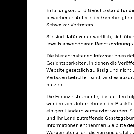
Erfüllungsort und Gerichtsstand für d
Wesentliche Risiken
beworbenen Anteile der Genehmigten F
Schweizer Vertreters.
Sie sind dafür verantwortlich, sich üb
n Papieren kann durch die täglichen Kursbewegungen an den Börsen
olitik und Wirtschaft sowie Unternehmensergebnisse und wichtige
jeweils anwendbaren Rechtsordnung zu
rwirtschaften, kann der Fonds kann im Rahmen seiner Anlagestrategi
möglichen geringeren langfristigen Kapitalwachstums haben und zu
Die hier enthaltenen Informationen ric
um Anlageentscheidungen zu treffen. Da sich die Marktdynamik im La
 Marktbedingungen weniger effizient werden oder sogar Mängel auf
Gerichtsbarkeiten, in denen die Veröff
gkeit von Instituten, die Dienstleistungen wie die Verwahrung von
Website gesetzlich zulässig und nicht 
 Geschäften mit anderen Instrumenten auftreten, kann zu Verlusten
Verboten betroffen sind, wird es ausdr
nutzen.
Eckdaten
Die Finanzinstrumente, die auf den fo
werden von Unternehmen der BlackRoc
einigen Ländern vermarktet werden. Sie
und Ihr Land zutreffende Gesetzgebu
USD 15’014’475’018.38
Auflegung Anteilsklasse
Informationen entnehmen Sie bitte 
Währung der Reihe
Werbematerialien, die von uns erstell