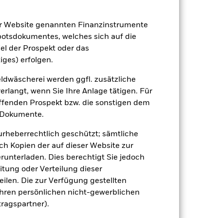
er Website genannten Finanzinstrumente
-
botsdokumentes, welches sich auf die
el der Prospekt oder das
3.20
iges) erfolgen.
dwäscherei werden ggfl. zusätzliche
rlangt, wenn Sie Ihre Anlage tätigen. Für
effenden Prospekt bzw. die sonstigen dem
 Dokumente.
 urheberrechtlich geschützt; sämtliche
ch Kopien der auf dieser Website zur
runterladen. Dies berechtigt Sie jedoch
itung oder Verteilung dieser
ilen. Die zur Verfügung gestellten
Ihren persönlichen nicht-gewerblichen
tragspartner).