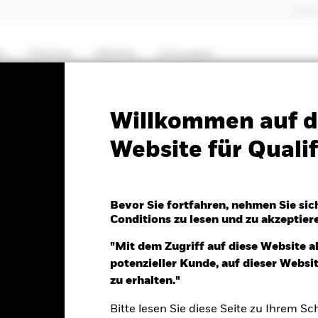
Profes
e
Themen
Märkte
Lösungen
PRIIP KID
Factsheet
Willkommen auf d
Website für Qualif
 Global Equity High
Bevor Sie fortfahren, nehmen Sie sic
Conditions zu lesen und zu akzeptier
"Mit dem Zugriff auf diese Website a
potenzieller Kunde, auf dieser Webs
026
zu erhalten."
0.07 (-0.61%)
Bitte lesen Sie diese Seite zu Ihrem Sch