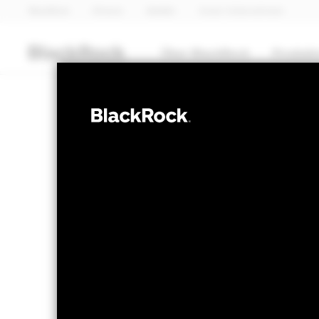
BlackRock
iShares
Aladdin
Unser Unternehmen
Über BlackRock
Produkt
AKTIEN
BGF Systematic
Income Fund
NAV per 06.Aug.2026
NAV per 06.Aug.2
EUR 11.35
EUR -