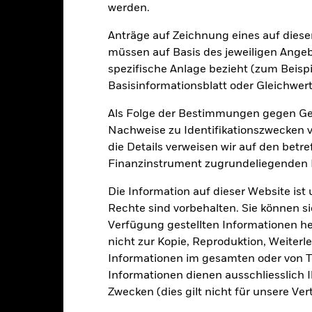
werden.
Anträge auf Zeichnung eines auf dies
335
Standard Deviation (3y)
müssen auf Basis des jeweiligen Ange
Per -
spezifische Anlage bezieht (zum Beispi
20.75
KBV
Basisinformationsblatt oder Gleichwert
Per 30.Juni2026
Als Folge der Bestimmungen gegen Gel
Nachweise zu Identifikationszwecken ve
die Details verweisen wir auf den betr
Finanzinstrument zugrundeliegenden
Risikoindikator
Die Information auf dieser Website ist
Rechte sind vorbehalten. Sie können si
Verfügung gestellten Informationen he
nicht zur Kopie, Reproduktion, Weiterle
4
1
2
3
5
6
7
Informationen im gesamten oder von Te
Informationen dienen ausschliesslich 
Geringes Risiko
Hohes Risiko
Zwecken (dies gilt nicht für unsere Ver