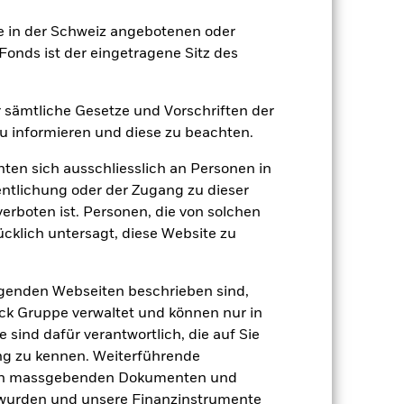
ie in der Schweiz angebotenen oder
onds ist der eingetragene Sitz des
er sämtliche Gesetze und Vorschriften der
 beeinflusst werden. Weitere
 Unternehmensereignisse.
 informieren und diese zu beachten.
e Derivate einsetzen, die den Effekt
 Kapitalverlusten führen können.
Der
hten sich ausschliesslich an Personen in
ufe der Zeit ändert, kann ein
weisen.
entlichung oder der Zugang zu dieser
 Vermögenswerten anbieten oder als
verboten ist. Personen, die von solchen
 für den Fonds führen.
ücklich untersagt, diese Website zu
lgenden Webseiten beschrieben sind,
k Gruppe verwaltet und können nur in
 sind dafür verantwortlich, die auf Sie
ng zu kennen. Weiterführende
26.Nov.2025
den massgebenden Dokumenten und
EUR
t wurden und unsere Finanzinstrumente