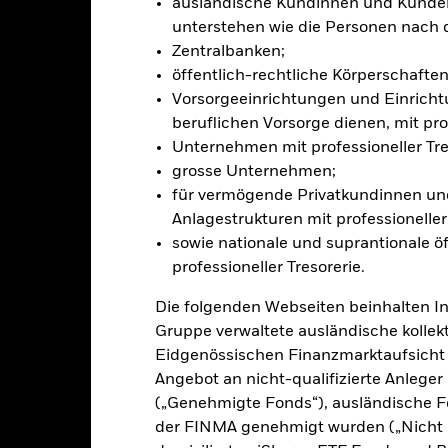
ausländische Kundinnen und Kunden,
nte ein potenzielles Risiko der Ansteckung (auch unter der Bezeichnu
unterstehen wie die Personen nach 
e Verwaltungsgesellschaft des Fonds wird sicherstellen, dass ang
Zentralbanken;
 Anteilsklassen vorhanden sind. Über das Drop-Down-Feld direkt u
in dem Fonds anzeigen lassen. Die Anteilsklassen mit Währungsabsic
öffentlich-rechtliche Körperschaften 
e gekennzeichnet. Eine vollständige Liste aller Anteilsklassen mi
Vorsorgeeinrichtungen und Einricht
haft des Fonds erhältlich.
beruflichen Vorsorge dienen, mit prof
eschäfte tätigt, um Kosten zu senken, erhält der Fonds 62,5% des d
Unternehmen mit professioneller Tre
 an BlackRock im Rahmen seiner Leihetätigkeit. Da die Ertragsaufte
grosse Unternehmen;
verteuern, sind diese nicht in den laufenden Kosten enthalten.
für vermögende Privatkundinnen und
Anlagestrukturen mit professioneller 
sowie nationale und suprantionale öf
professioneller Tresorerie.
PRIIP KID
Factsheet
y High Income Fund
Die folgenden Webseiten beinhalten I
Wertentwicklung
Gruppe verwaltete ausländische kollekt
klung
Eckdaten
FondsManager
Eidgenössischen Finanzmarktaufsicht
Angebot an nicht-qualifizierte Anlege
(„Genehmigte Fonds“), ausländische F
der FINMA genehmigt wurden („Nicht 