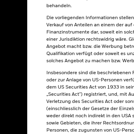
13.Okt.2006
behandeln.
Anlageklasse
USD
SFDR-Klassifizierung
Die vorliegenden Informationen stell
SCI ACWI Minimum Volatility
Laufende Gebühren
Verkauf von Anteilen an einem der auf
 Optimized) Index - USD Net
Finanzinstrumente dar, soweit ein sol
ISIN
-
einer Jurisdiktion rechtswidrig wäre. Gl
Mindestsumme bei Erstanlag
0.50%
Angebot macht bzw. die Werbung betreib
Gewinnverwendung
Qualifikation verfügt oder soweit es u
-
solches Angebot zu machen bzw. Werb
Rechtsform
USD 1’000.00
Morningstar-Kategorie
Luxemburg
Insbesondere sind die beschriebenen 
oder zur Anlage von US-Personen verfü
Transaktionshäufigkeit
BlackRock (Luxembourg) S.A.
dem US Securities Act von 1933 in sei
Transaktionsdatum +3 Tage
„Securities Act") registriert, und, mit
SEDOL
BSGEHIE
Verletzung des Securities Act oder s
(einschliesslich der Gesetze der Einzel
weder direkt noch indirekt in den USA 
Portfoliomerkmale
sowie Gebieten, die ihrer Rechtsordnu
Personen, die zugunsten von US-Perso