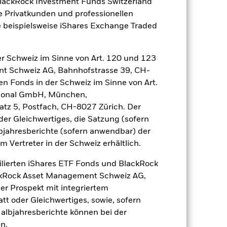
BlackRock Investment Funds Switzerland
e Privatkunden und professionellen
 beispielsweise iShares Exchange Traded
s Kalenderjahr vorliegen.
r Schweiz im Sinne von Art. 120 und 123
nt Schweiz AG, Bahnhofstrasse 39, CH-
en Fonds in der Schweiz im Sinne von Art.
ational GmbH, München,
atz 5, Postfach, CH-8027 Zürich. Der
der Gleichwertiges, die Satzung (sofern
bjahresberichte (sofern anwendbar) der
Vertreter in der Schweiz erhältlich.
in der Vergangenheit ist kein
n anders entwickeln. Dies kann Ihnen
ilierten iShares ETF Fonds und BlackRock
ackRock Asset Management Schweiz AG,
g angezeigt, sofern vorhanden. Aufgrund
r Prospekt mit integriertem
ung als derjenigen investieren, in der
tt oder Gleichwertiges, sowie, sofern
Halbjahresberichte können bei der
n.