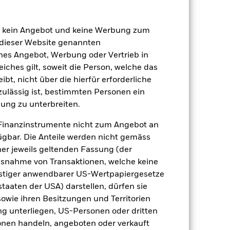
Aktien
Andere
en kein Angebot und keine Werbung zum
0.80%
 dieser Website genannten
ches Angebot, Werbung oder Vertrieb in
LU3212048055
eiches gilt, soweit die Person, welche das
e
USD 50’000’000.00
t, nicht über die hierfür erforderliche
thesaurierend
nzulässig ist, bestimmten Personen ein
ung zu unterbreiten.
UCITS
Other Equity
Finanzinstrumente nicht zum Angebot an
gbar. Die Anteile werden nicht gemäss
täglich, berechnet auf Basis von
Terminpreisen
ner jeweils geltenden Fassung (der
 Ausnahme von Transaktionen, welche keine
BVR0T02
onstiger anwendbarer US-Wertpapiergesetze
staaten der USA) darstellen, dürfen sie
sowie ihren Besitzungen und Territorien
ng unterliegen, US-Personen oder dritten
nen handeln, angeboten oder verkauft