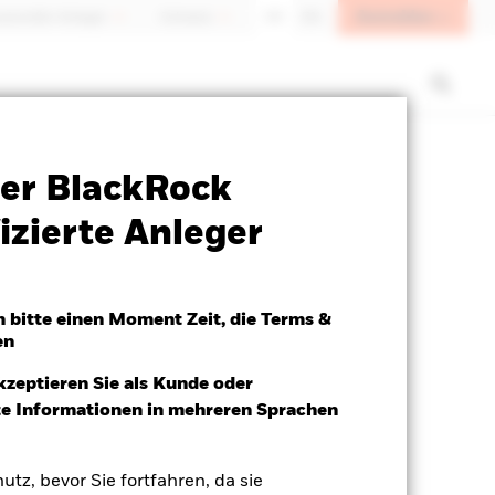
Anmelden
sioneller Anleger
Schweiz
DE
EN
Verkaufsprospekt
Herunterladen
er BlackRock
izierte Anleger
h bitte einen Moment Zeit, die Terms &
en
kzeptieren Sie als Kunde oder
ite Informationen in mehreren Sprachen
utz, bevor Sie fortfahren, da sie