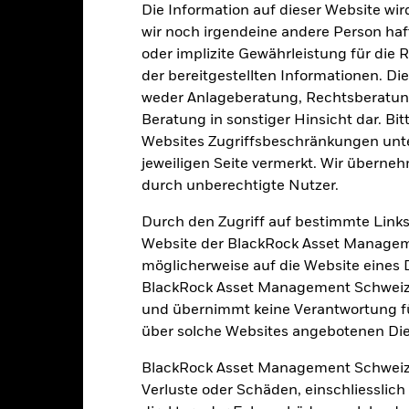
Die Information auf dieser Website wir
Niedrige Rendite
Hohe Rendite
wir noch irgendeine andere Person haf
oder implizite Gewährleistung für die R
der bereitgestellten Informationen. Di
FONDSMANAGER
weder Anlageberatung, Rechtsberatung
Beratung in sonstiger Hinsicht dar. Bit
Websites Zugriffsbeschränkungen unte
jeweiligen Seite vermerkt. Wir überneh
durch unberechtigte Nutzer.
Durch den Zugriff auf bestimmte Links
Website der BlackRock Asset Managem
möglicherweise auf die Website eines Dri
BlackRock Asset Management Schweiz A
und übernimmt keine Verantwortung für
über solche Websites angebotenen Dien
BlackRock Asset Management Schweiz
Verluste oder Schäden, einschliesslic