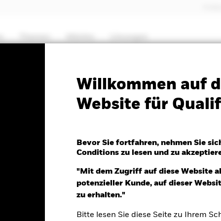
Profes
e
Themen
Märkte
Lösungen
PRIIP KID
Factsheet
Willkommen auf d
Website für Qualif
 Global Equity High
Bevor Sie fortfahren, nehmen Sie sic
Conditions zu lesen und zu akzeptier
"Mit dem Zugriff auf diese Website a
potenzieller Kunde, auf dieser Webs
5.Aug.2026
zu erhalten."
F 0.12 (1.09%)
Bitte lesen Sie diese Seite zu Ihrem Sch