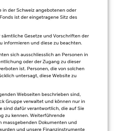
ie in der Schweiz angebotenen oder
2024
2025
onds ist der eingetragene Sitz des
nchmark 1 (%)
er sämtliche Gesetze und Vorschriften der
 informieren und diese zu beachten.
2023
2024
2025
hten sich ausschliesslich an Personen in
12.3
7.6
entlichung oder der Zugang zu dieser
11.4
10.6
verboten ist. Personen, die von solchen
der Berechnung ausgenommen sind
ücklich untersagt, diese Website zu
r Vergangenheit.
Die Wertentwicklung in
lgenden Webseiten beschrieben sind,
tentwicklung. Die Märkte könnten sich in
beurteilen, wie der Fonds in der
k Gruppe verwaltet und können nur in
 sind dafür verantwortlich, die auf Sie
(NIW) mit reinvestiertem Bruttoertrag
ng zu kennen. Weiterführende
ann Ihre Rendite höher oder geringer
den massgebenden Dokumenten und
n, in der die Wertentwicklung in der
t wurden und unsere Finanzinstrumente