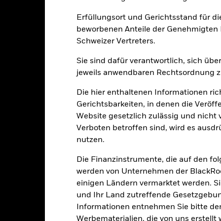
Erfüllungsort und Gerichtsstand für d
0
2021
2022
2023
beworbenen Anteile der Genehmigten F
Schweizer Vertreters.
Gesamtrendite (%)
Einschränkung Be
Sie sind dafür verantwortlich, sich üb
d of interactive chart.
jeweils anwendbaren Rechtsordnung zu
2021
2022
Die hier enthaltenen Informationen ric
esamtrendite (%) CHF
Gerichtsbarkeiten, in denen die Veröff
inschränkung Benchmark 1 (%) USD
Website gesetzlich zulässig und nicht 
i der Berechnung wurden die laufenden Kosten abgezogen. Aus 
Verboten betroffen sind, wird es ausdr
sgabeauf- und Rücknahmeabschläge.
nutzen.
e aufgeführten Zahlen beziehen sich auf die Wertentwicklung in de
Die Finanzinstrumente, die auf den fo
r Vergangenheit ist kein verlässlicher Indikator für die künftige Wer
r Zukunft vollkommen anders entwickeln. Dies kann Ihnen helfen zu 
werden von Unternehmen der BlackRoc
rgangenheit verwaltet wurde.
einigen Ländern vermarktet werden. Sie
e Wertentwicklung wird auf der Grundlage eines Nettoinventarwerts 
und Ihr Land zutreffende Gesetzgebu
gezeigt, sofern vorhanden. Aufgrund von Währungsschwankungen k
Informationen entnehmen Sie bitte 
sfallen, falls Sie in einer anderen Währung als derjenigen investiere
Werbematerialien, die von uns erstell