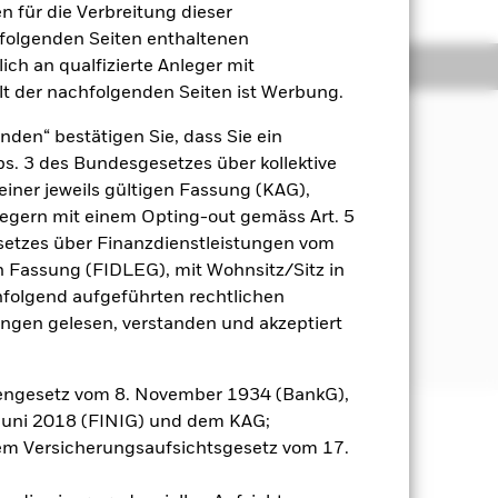
 für die Verbreitung dieser
hfolgenden Seiten enthaltenen
ich an qualfizierte Anleger mit
Positionen
Unterlagen
lt der nachfolgenden Seiten ist Werbung.
nden“ bestätigen Sie, dass Sie ein
Abs. 3 des Bundesgesetzes über kollektive
einer jeweils gültigen Fassung (KAG),
nlegern mit einem Opting-out gemäss Art. 5
ien) an.
etzes über Finanzdienstleistungen vom
estrategien und -instrumenten.
gen Fassung (FIDLEG), mit Wohnsitz/Sitz in
inen systematischen (d. h.
hfolgend aufgeführten rechtlichen
es erwarteten Beitrags zur
en gelesen, verstanden und akzeptiert
n.
engesetz vom 8. November 1934 (BankG),
Juni 2018 (FINIG) und dem KAG;
m Versicherungsaufsichtsgesetz vom 17.
äge sind nicht garantiert und
nicht zurück.