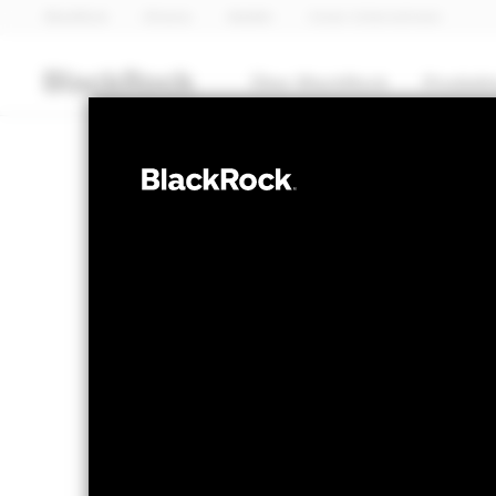
BlackRock
iShares
Aladdin
Unser Unternehmen
Über BlackRock
Produkt
AKTIEN
BGF Systematic
Income Fund
NAV per 05.Aug.2026
NAV per 0
CHF 11.13
CH
52W-Bandbreite 10.19 - 11.13