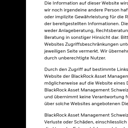
Die Information auf dieser Website wir
Portfoliomerkmale
wir noch irgendeine andere Person haf
oder implizite Gewährleistung für die R
der bereitgestellten Informationen. Di
weder Anlageberatung, Rechtsberatung
335
12 Monate nachlaufende
Dividendenausschüttungsren
Beratung in sonstiger Hinsicht dar. Bit
Websites Zugriffsbeschränkungen unte
-
Per 31.Juli2026
jeweiligen Seite vermerkt. Wir überneh
KGV
durch unberechtigte Nutzer.
3.20
Per 30.Juni2026
Durch den Zugriff auf bestimmte Links
Website der BlackRock Asset Managem
möglicherweise auf die Website eines Dri
BlackRock Asset Management Schweiz A
und übernimmt keine Verantwortung für
Risikoindikator
über solche Websites angebotenen Dien
BlackRock Asset Management Schweiz
Verluste oder Schäden, einschliesslic