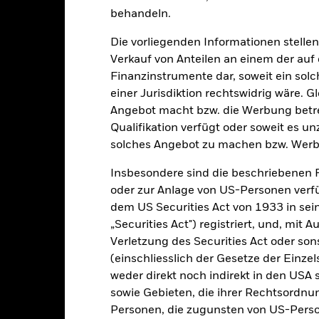
rgangenheit berechnet wurde.
Quelle:
Blackrock
behandeln.
Die vorliegenden Informationen stell
Verkauf von Anteilen an einem der auf
Wesentliche Risiken
Finanzinstrumente dar, soweit ein sol
einer Jurisdiktion rechtswidrig wäre. Gl
Angebot macht bzw. die Werbung betreib
Qualifikation verfügt oder soweit es u
n Papieren kann durch die täglichen Kursbewegungen an den Börsen
olitik und Wirtschaft sowie Unternehmensergebnisse und wichtige
solches Angebot zu machen bzw. Werb
rwirtschaften, kann der Fonds kann im Rahmen seiner Anlagestrategi
möglichen geringeren langfristigen Kapitalwachstums haben und zu
Insbesondere sind die beschriebenen 
um Anlageentscheidungen zu treffen. Da sich die Marktdynamik im La
 Marktbedingungen weniger effizient werden oder sogar Mängel auf
oder zur Anlage von US-Personen verfü
gkeit von Instituten, die Dienstleistungen wie die Verwahrung von
dem US Securities Act von 1933 in sei
 Geschäften mit anderen Instrumenten auftreten, kann zu Verlusten
„Securities Act") registriert, und, mit
Verletzung des Securities Act oder s
Eckdaten
(einschliesslich der Gesetze der Einzel
weder direkt noch indirekt in den USA 
sowie Gebieten, die ihrer Rechtsordnu
Personen, die zugunsten von US-Perso