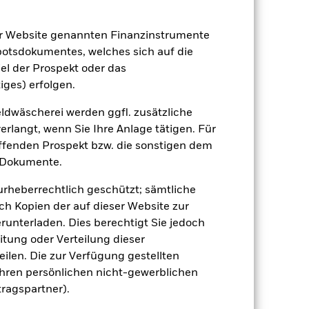
06.Sept.2023
CHF
er Website genannten Finanzinstrumente
Aktien
botsdokumentes, welches sich auf die
el der Prospekt oder das
Andere
iges) erfolgen.
1.79%
dwäscherei werden ggfl. zusätzliche
LU2655522931
rlangt, wenn Sie Ihre Anlage tätigen. Für
e
USD 5’000.00
effenden Prospekt bzw. die sonstigen dem
ausschüttend
 Dokumente.
UCITS
 urheberrechtlich geschützt; sämtliche
Other Equity
ch Kopien der auf dieser Website zur
täglich, berechnet auf Basis von
runterladen. Dies berechtigt Sie jedoch
Terminpreisen
itung oder Verteilung dieser
BP83N28
ilen. Die zur Verfügung gestellten
Ihren persönlichen nicht-gewerblichen
tragspartner).