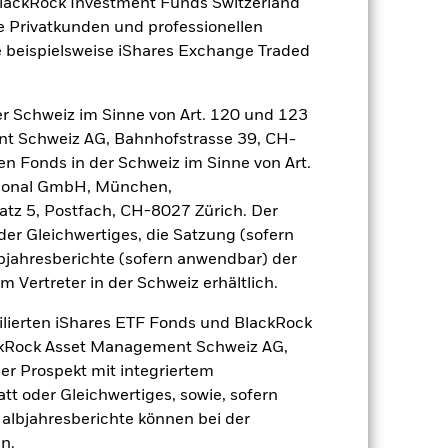
BlackRock Investment Funds Switzerland
e Privatkunden und professionellen
zu einzelnen Jahren
 beispielsweise iShares Exchange Traded
er Verlust oder Gewinn pro Jahr in den
n zu beurteilen, wie das Produkt in
r Schweiz im Sinne von Art. 120 und 123
h mit der Benchmark.
nt Schweiz AG, Bahnhofstrasse 39, CH-
en Fonds in der Schweiz im Sinne von Art.
ational GmbH, München,
atz 5, Postfach, CH-8027 Zürich. Der
der Gleichwertiges, die Satzung (sofern
bjahresberichte (sofern anwendbar) der
Vertreter in der Schweiz erhältlich.
ilierten iShares ETF Fonds und BlackRock
ackRock Asset Management Schweiz AG,
r Prospekt mit integriertem
tt oder Gleichwertiges, sowie, sofern
Halbjahresberichte können bei der
n.