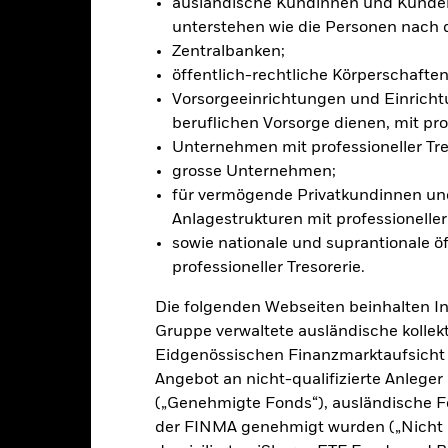
ausländische Kundinnen und Kunden,
sicherung dieses Fonds setzen Derivate zur Absicherung des Währun
unterstehen wie die Personen nach 
nte ein potenzielles Risiko der Ansteckung (auch unter der Bezeichnu
Zentralbanken;
e Verwaltungsgesellschaft des Fonds wird sicherstellen, dass ang
 Anteilsklassen vorhanden sind. Über das Drop-Down-Feld direkt u
öffentlich-rechtliche Körperschaften 
in dem Fonds anzeigen lassen. Die Anteilsklassen mit Währungsabsic
Vorsorgeeinrichtungen und Einricht
e gekennzeichnet. Eine vollständige Liste aller Anteilsklassen mi
beruflichen Vorsorge dienen, mit prof
haft des Fonds erhältlich.
Unternehmen mit professioneller Tre
eschäfte tätigt, um Kosten zu senken, erhält der Fonds 62,5% des d
grosse Unternehmen;
 an BlackRock im Rahmen seiner Leihetätigkeit. Da die Ertragsaufte
für vermögende Privatkundinnen und
verteuern, sind diese nicht in den laufenden Kosten enthalten.
Anlagestrukturen mit professioneller 
sowie nationale und suprantionale öf
professioneller Tresorerie.
PRIIP KID
Factsheet
Die folgenden Webseiten beinhalten I
y High Income Fund
Gruppe verwaltete ausländische kollekt
Wertentwicklung
Eidgenössischen Finanzmarktaufsicht
klung
Eckdaten
FondsManager
Angebot an nicht-qualifizierte Anlege
(„Genehmigte Fonds“), ausländische F
der FINMA genehmigt wurden („Nicht 
enditen