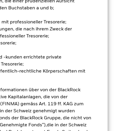
 die einer prudenziellen Aufsicht
gsrisikos ein. Der Einsatz von
den Buchstaben a und b;
ng „Spill-over-Effekt“) für andere
emessene Verfahren zur Minderung
nter dem Namen des Fonds können
mit professioneller Tresorerie;
herung sind durch den Begriff
ungen, die nach ihrem Zweck der
t Währungsabsicherung ist zudem auf
essioneller Tresorerie;
sorerie;
amit verbundenen erzielten Ertrags
ilung aus Wertpapierleihegeschäften
 -kunden errichtete private
Tresorerie;
fentlich-rechtliche Körperschaften mit
Weniger anzeigen
Verkaufsprospekt
Herunterladen
nformationen über von der BlackRock
ive Kapitalanlagen, die von der
 (FINMA) gemäss Art. 119 ff. KAG zum
Positionen
Unterlagen
r in der Schweiz genehmigt wurden
onds der BlackRock Gruppe, die nicht von
Genehmigte Fonds“),die in der Schweiz