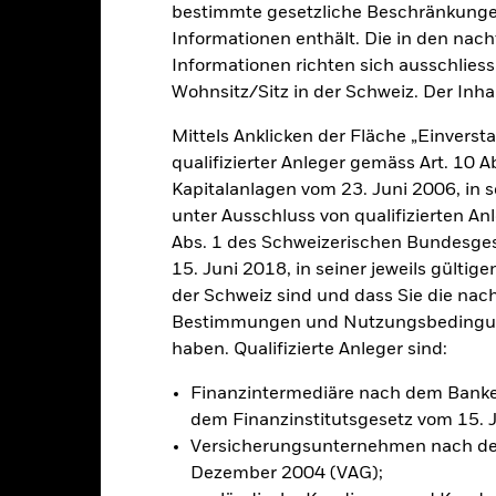
bestimmte gesetzliche Beschränkungen
Informationen enthält. Die in den nac
klung
Eckdaten
Informationen richten sich ausschliessl
FondsManager
Wohnsitz/Sitz in der Schweiz. Der Inha
Mittels Anklicken der Fläche „Einversta
qualifizierter Anleger gemäss Art. 10 
hohen Ertrags auf Ihre Anlage an.
Kapitalanlagen vom 23. Juni 2006, in s
unter Ausschluss von qualifizierten A
0 % seines Gesamtvermögens in Eigenkapitalinstrumenten (z. B. Akt
Abs. 1 des Schweizerischen Bundesges
litik zu erreichen, investiert der Fonds in eine Vielzahl von Anlag
15. Juni 2018, in seiner jeweils gülti
ive (d. h. mathematische oder statistische) Modelle einsetzen, um e
der Schweiz sind und dass Sie die nac
auswahl zu erzielen. Das bedeutet, dass Aktien auf der Grundlage ihr
Bestimmungen und Nutzungsbedingung
gung von Risiko- und Transaktionskostenprognosen ausgewählt werde
haben. Qualifizierte Anleger sind:
Finanzintermediäre nach dem Bank
dem Finanzinstitutsgesetz vom 15. 
Versicherungsunternehmen nach de
alrisiken.
Der Wert der Anlagen und die daraus entstandenen Ertr
Dezember 2004 (VAG);
n. Anleger erhalten den ursprünglich investierten Betrag eventuell 