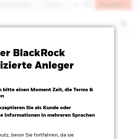
Anmelden
sioneller Anleger
Schweiz
DE
EN
Verkaufsprospekt
Herunterladen
er BlackRock
izierte Anleger
h bitte einen Moment Zeit, die Terms &
en
kzeptieren Sie als Kunde oder
ite Informationen in mehreren Sprachen
utz, bevor Sie fortfahren, da sie