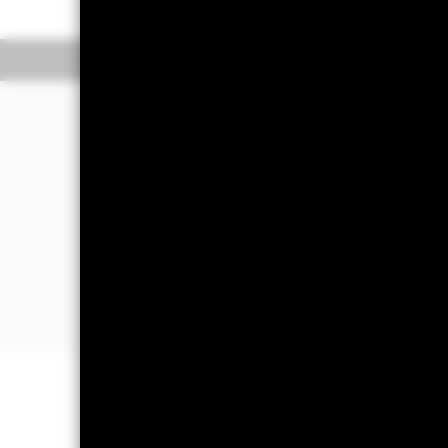
Überblick
Wertentwic
Investmentansatz
Der Fonds strebt die Erzielung eines 
Der Fonds legt weltweit mindestens 7
Um sein Anlageziel und seine Anlagepo
Insbesondere wird der Fonds quantitat
regelbasierten) Ansatz bei der Aktien
Portfoliorendite unter Berücksichti
WICHTIGE INFORMATIONEN: Kapit
können sowohl fallen als auch steige