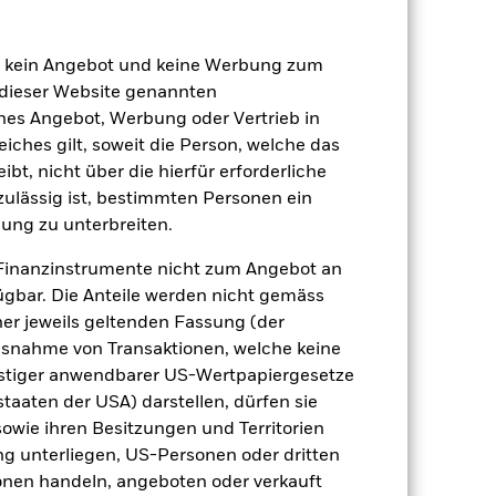
en kein Angebot und keine Werbung zum
 dieser Website genannten
ches Angebot, Werbung oder Vertrieb in
eiches gilt, soweit die Person, welche das
t, nicht über die hierfür erforderliche
nzulässig ist, bestimmten Personen ein
 beeinflusst werden. Weitere
 Unternehmensereignisse.
ung zu unterbreiten.
e Derivate einsetzen, die den Effekt
 Kapitalverlusten führen können.
Der
Finanzinstrumente nicht zum Angebot an
ufe der Zeit ändert, kann ein
weisen.
gbar. Die Anteile werden nicht gemäss
 Vermögenswerten anbieten oder als
ner jeweils geltenden Fassung (der
 für den Fonds führen.
 Ausnahme von Transaktionen, welche keine
onstiger anwendbarer US-Wertpapiergesetze
staaten der USA) darstellen, dürfen sie
sowie ihren Besitzungen und Territorien
ng unterliegen, US-Personen oder dritten
nen handeln, angeboten oder verkauft