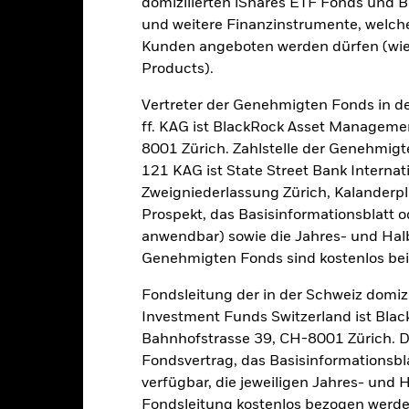
domizilierten iShares ETF Fonds und 
und weitere Finanzinstrumente, welch
Kalenderjahr
Annualisiert
Kumulativ
Angaben 
Kunden angeboten werden dürfen (wie
ge: 2023-08-31 00:00:00 to 2026-07-31 00:00:00.
Products).
: -40 to 80.
ese Grafik zeigt die Wertentwicklung des Produkts als prozentual
tzten 2 Jahren gegenüber seiner Benchmark. Dies kann Ihnen helfe
Vertreter der Genehmigten Fonds in de
r Vergangenheit verwaltet wurde, und ermöglicht einen Vergleic
ff. KAG ist BlackRock Asset Manageme
8001 Zürich. Zahlstelle der Genehmigt
art
14
r chart with 2 data series.
121 KAG ist State Street Bank Intern
e chart has 1 X axis displaying categories.
Zweigniederlassung Zürich, Kalanderpl
e chart has 1 Y axis displaying Values. Range: 0 to 14.
12
Prospekt, das Basisinformationsblatt o
anwendbar) sowie die Jahres- und Hal
10
Genehmigten Fonds sind kostenlos beim 
8
alues
Fondsleitung der in der Schweiz domiz
Investment Funds Switzerland ist Bl
6
Bahnhofstrasse 39, CH-8001 Zürich. De
Fondsvertrag, das Basisinformationsbla
4
verfügbar, die jeweiligen Jahres- und 
Fondsleitung kostenlos bezogen werde
2