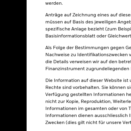
USD 15’128’353’497.85
Auflegung Anteilsklasse
werden.
Währung der Reihe
Anträge auf Zeichnung eines auf dies
13.Okt.2006
Anlageklasse
müssen auf Basis des jeweiligen Ange
USD
spezifische Anlage bezieht (zum Beispi
SFDR-Klassifizierung
SCI ACWI Minimum Volatility
Basisinformationsblatt oder Gleichwert
Laufende Gebühren
 Optimized) Index - USD Net
Als Folge der Bestimmungen gegen Gel
ISIN
5.00%
Nachweise zu Identifikationszwecken ve
Mindestsumme bei Erstanlag
1.50%
die Details verweisen wir auf den betr
Gewinnverwendung
0.00%
Finanzinstrument zugrundeliegenden
Rechtsform
USD 1’000.00
Die Information auf dieser Website ist
Morningstar-Kategorie
Luxemburg
Rechte sind vorbehalten. Sie können si
Transaktionshäufigkeit
Verfügung gestellten Informationen he
BlackRock (Luxembourg) S.A.
nicht zur Kopie, Reproduktion, Weiterle
Transaktionsdatum +3 Tage
SEDOL
Informationen im gesamten oder von Te
BGFGLAC
Informationen dienen ausschliesslich 
Zwecken (dies gilt nicht für unsere Ver