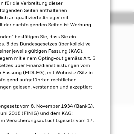
 für die Verbreitung dieser
hfolgenden Seiten enthaltenen
ich an qualfizierte Anleger mit
Positionen
Unterlagen
lt der nachfolgenden Seiten ist Werbung.
nden“ bestätigen Sie, dass Sie ein
Abs. 3 des Bundesgesetzes über kollektive
einer jeweils gültigen Fassung (KAG),
nlegern mit einem Opting-out gemäss Art. 5
ien) an.
etzes über Finanzdienstleistungen vom
estrategien und -instrumenten.
gen Fassung (FIDLEG), mit Wohnsitz/Sitz in
inen systematischen (d. h.
hfolgend aufgeführten rechtlichen
es erwarteten Beitrags zur
en gelesen, verstanden und akzeptiert
n.
engesetz vom 8. November 1934 (BankG),
Juni 2018 (FINIG) und dem KAG;
m Versicherungsaufsichtsgesetz vom 17.
äge sind nicht garantiert und
nicht zurück.