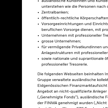
ausländische Kundinnen und Kunden,
sicherung dieses Fonds setzen Derivate zur Absicherung des Währun
unterstehen wie die Personen nach 
nte ein potenzielles Risiko der Ansteckung (auch unter der Bezeichnu
Zentralbanken;
e Verwaltungsgesellschaft des Fonds wird sicherstellen, dass ang
 Anteilsklassen vorhanden sind. Über das Drop-Down-Feld direkt u
öffentlich-rechtliche Körperschaften 
in dem Fonds anzeigen lassen. Die Anteilsklassen mit Währungsabsic
Vorsorgeeinrichtungen und Einricht
e gekennzeichnet. Eine vollständige Liste aller Anteilsklassen mi
beruflichen Vorsorge dienen, mit prof
haft des Fonds erhältlich.
Unternehmen mit professioneller Tre
eschäfte tätigt, um Kosten zu senken, erhält der Fonds 62,5% des d
grosse Unternehmen;
 an BlackRock im Rahmen seiner Leihetätigkeit. Da die Ertragsaufte
für vermögende Privatkundinnen und
verteuern, sind diese nicht in den laufenden Kosten enthalten.
Anlagestrukturen mit professioneller 
sowie nationale und suprantionale öf
professioneller Tresorerie.
PRIIP KID
Factsheet
Die folgenden Webseiten beinhalten I
y High Income Fund
Gruppe verwaltete ausländische kollekt
Wertentwicklung
Eidgenössischen Finanzmarktaufsicht
klung
Eckdaten
FondsManager
Angebot an nicht-qualifizierte Anlege
(„Genehmigte Fonds“), ausländische F
der FINMA genehmigt wurden („Nicht 
enditen