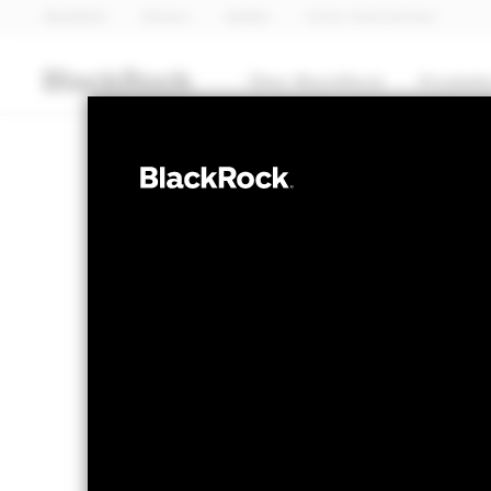
BlackRock
iShares
Aladdin
Unser Unternehmen
Über BlackRock
Produkt
AKTIEN
BGF Systematic
Income Fund
NAV per 06.Aug.2026
NAV per 06.
SGD 9.55
SGD
52W-Bandbreite 8.76 - 9.61