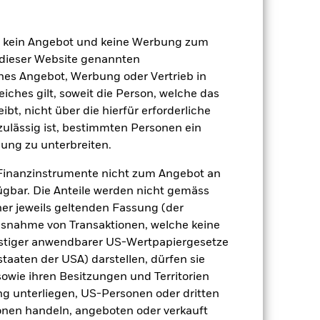
en kein Angebot und keine Werbung zum
 dieser Website genannten
ches Angebot, Werbung oder Vertrieb in
eiches gilt, soweit die Person, welche das
t, nicht über die hierfür erforderliche
nzulässig ist, bestimmten Personen ein
 beeinflusst werden. Weitere
 Unternehmensereignisse.
ung zu unterbreiten.
e Derivate einsetzen, die den Effekt
 Kapitalverlusten führen können.
Diese
Finanzinstrumente nicht zum Angebot an
licherweise mehr Erträge
achstum kann langfristig beeinträchtigt
gbar. Die Anteile werden nicht gemäss
mik im Laufe der Zeit ändert, kann ein
ner jeweils geltenden Fassung (der
weisen.
 Vermögenswerten anbieten oder als
 Ausnahme von Transaktionen, welche keine
 für den Fonds führen.
onstiger anwendbarer US-Wertpapiergesetze
staaten der USA) darstellen, dürfen sie
sowie ihren Besitzungen und Territorien
ng unterliegen, US-Personen oder dritten
nen handeln, angeboten oder verkauft