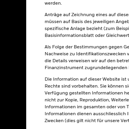
werden.
USD 15’014’475’018.38
Auflegung Anteilsklasse
Anträge auf Zeichnung eines auf dies
Währung der Reihe
müssen auf Basis des jeweiligen Ange
13.Okt.2006
spezifische Anlage bezieht (zum Beispi
Anlageklasse
Basisinformationsblatt oder Gleichwert
USD
SFDR-Klassifizierung
SCI ACWI Minimum Volatility
Als Folge der Bestimmungen gegen Gel
Laufende Gebühren
 Optimized) Index - USD Net
Nachweise zu Identifikationszwecken ve
ISIN
5.00%
die Details verweisen wir auf den betr
Mindestsumme bei Erstanlag
1.50%
Finanzinstrument zugrundeliegenden
Gewinnverwendung
0.00%
Die Information auf dieser Website ist
Rechtsform
USD 1’000.00
Rechte sind vorbehalten. Sie können si
Morningstar-Kategorie
Verfügung gestellten Informationen he
Luxemburg
nicht zur Kopie, Reproduktion, Weiterle
Transaktionshäufigkeit
BlackRock (Luxembourg) S.A.
Informationen im gesamten oder von Te
Transaktionsdatum +3 Tage
Informationen dienen ausschliesslich 
SEDOL
BGEHIAH
Zwecken (dies gilt nicht für unsere Ver