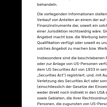
rgangenheit berechnet wurde.
Quelle:
Blackrock
behandeln.
Die vorliegenden Informationen stell
Verkauf von Anteilen an einem der auf
Wesentliche Risiken
Finanzinstrumente dar, soweit ein sol
einer Jurisdiktion rechtswidrig wäre. Gl
Angebot macht bzw. die Werbung betreib
Qualifikation verfügt oder soweit es u
n Papieren kann durch die täglichen Kursbewegungen an den Börsen
olitik und Wirtschaft sowie Unternehmensergebnisse und wichtige
solches Angebot zu machen bzw. Werb
rwirtschaften, kann der Fonds kann im Rahmen seiner Anlagestrategi
möglichen geringeren langfristigen Kapitalwachstums haben und zu
Insbesondere sind die beschriebenen 
oder die Gebühren aus dem Kapital entnehmen. Dadurch können mög
teile kann sich jedoch auch verringern und das potenzielle Kapitalw
oder zur Anlage von US-Personen verfü
Modelle, um Anlageentscheidungen zu treffen. Da sich die Marktdyna
dem US Securities Act von 1933 in sei
 Marktbedingungen weniger effizient werden oder sogar Mängel auf
gkeit von Instituten, die Dienstleistungen wie die Verwahrung von
„Securities Act") registriert, und, mit
 Geschäften mit anderen Instrumenten auftreten, kann zu Verlusten
Verletzung des Securities Act oder s
(einschliesslich der Gesetze der Einzel
weder direkt noch indirekt in den USA 
Eckdaten
sowie Gebieten, die ihrer Rechtsordnu
Personen, die zugunsten von US-Perso