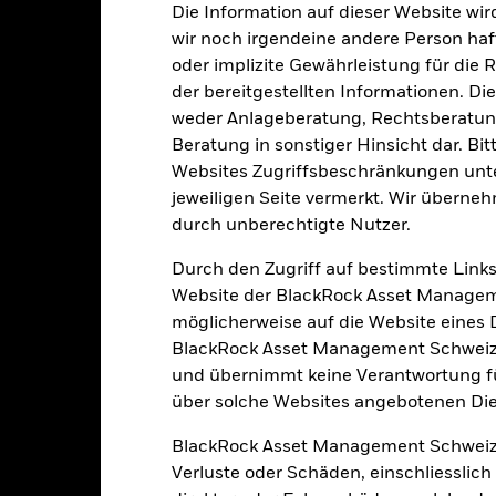
Die Information auf dieser Website wir
wir noch irgendeine andere Person haf
Portfoliomerkmale
oder implizite Gewährleistung für die R
der bereitgestellten Informationen. Di
weder Anlageberatung, Rechtsberatung
Beratung in sonstiger Hinsicht dar. Bit
335
12 Monate nachlaufende
Websites Zugriffsbeschränkungen unte
Dividendenausschüttungsren
jeweiligen Seite vermerkt. Wir überneh
8.86%
Per 31.Juli2026
durch unberechtigte Nutzer.
KGV
Durch den Zugriff auf bestimmte Links
3.20
Per 30.Juni2026
Website der BlackRock Asset Managem
möglicherweise auf die Website eines Dri
BlackRock Asset Management Schweiz A
und übernimmt keine Verantwortung für
über solche Websites angebotenen Dien
Risikoindikator
BlackRock Asset Management Schweiz
Verluste oder Schäden, einschliesslic