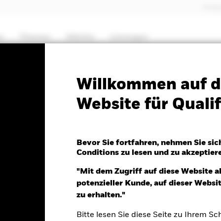
Profes
e
Themen
Märkte
Lösungen
PRIIP KID
Factsheet
Willkommen auf d
Website für Qualif
 Global Equity High
Bevor Sie fortfahren, nehmen Sie sic
Conditions zu lesen und zu akzeptier
"Mit dem Zugriff auf diese Website a
potenzieller Kunde, auf dieser Webs
Aug.2026
zu erhalten."
 -0.06 (-0.62%)
Bitte lesen Sie diese Seite zu Ihrem Sch