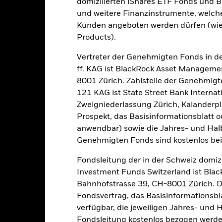
domizilierten iShares ETF Fonds und 
und weitere Finanzinstrumente, welch
Kalenderjahr
Annualisiert
Kumulativ
Angaben 
Kunden angeboten werden dürfen (wie
ge: 2021-08-31 00:00:00 to 2026-07-31 00:00:00.
Products).
: -25 to 50.
ese Grafik zeigt die Wertentwicklung des Produkts als prozentual
tzten 4 Jahren gegenüber seiner Benchmark. Dies kann Ihnen helfe
Vertreter der Genehmigten Fonds in de
r Vergangenheit verwaltet wurde, und ermöglicht einen Vergleic
ff. KAG ist BlackRock Asset Manageme
8001 Zürich. Zahlstelle der Genehmigt
art
20
r chart with 2 data series.
121 KAG ist State Street Bank Intern
e chart has 1 X axis displaying categories.
Zweigniederlassung Zürich, Kalanderpl
e chart has 1 Y axis displaying Values. Range: -20 to 20.
Prospekt, das Basisinformationsblatt o
10
anwendbar) sowie die Jahres- und Hal
Genehmigten Fonds sind kostenlos beim 
alues
Fondsleitung der in der Schweiz domiz
0
Investment Funds Switzerland ist Bl
Bahnhofstrasse 39, CH-8001 Zürich. De
Fondsvertrag, das Basisinformationsbla
-10
verfügbar, die jeweiligen Jahres- und 
Fondsleitung kostenlos bezogen werde