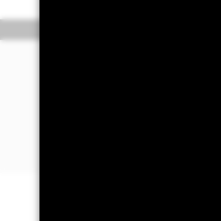
Überblick
Wertentwic
Investmentansatz
Der Fonds strebt die Erzielung eines 
Der Fonds legt weltweit mindestens 7
Um sein Anlageziel und seine Anlagepo
Insbesondere wird der Fonds quantitat
regelbasierten) Ansatz bei der Aktien
Portfoliorendite unter Berücksichti
WICHTIGE INFORMATIONEN: Kapit
können sowohl fallen als auch steige