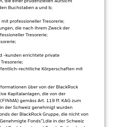
 die einer prudenziellen Aufsicht
gsrisikos ein. Der Einsatz von
den Buchstaben a und b;
ng „Spill-over-Effekt“) für andere
emessene Verfahren zur Minderung
nter dem Namen des Fonds können
mit professioneller Tresorerie;
herung sind durch den Begriff
ungen, die nach ihrem Zweck der
t Währungsabsicherung ist zudem auf
essioneller Tresorerie;
sorerie;
amit verbundenen erzielten Ertrags
ilung aus Wertpapierleihegeschäften
 -kunden errichtete private
Tresorerie;
fentlich-rechtliche Körperschaften mit
Weniger anzeigen
Verkaufsprospekt
Herunterladen
nformationen über von der BlackRock
ive Kapitalanlagen, die von der
 (FINMA) gemäss Art. 119 ff. KAG zum
Positionen
Unterlagen
r in der Schweiz genehmigt wurden
onds der BlackRock Gruppe, die nicht von
Genehmigte Fonds“),die in der Schweiz