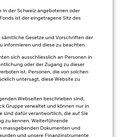
ie in der Schweiz angebotenen oder
2024
2025
onds ist der eingetragene Sitz des
nchmark 1 (%)
er sämtliche Gesetze und Vorschriften der
 informieren und diese zu beachten.
2023
2024
2025
hten sich ausschliesslich an Personen in
13.6
14.5
9.4
entlichung oder der Zugang zu dieser
7.7
11.4
10.6
verboten ist. Personen, die von solchen
der Berechnung ausgenommen sind
ücklich untersagt, diese Website zu
r Vergangenheit.
Die Wertentwicklung in
lgenden Webseiten beschrieben sind,
tentwicklung. Die Märkte könnten sich in
beurteilen, wie der Fonds in der
k Gruppe verwaltet und können nur in
 sind dafür verantwortlich, die auf Sie
(NIW) mit reinvestiertem Bruttoertrag
ng zu kennen. Weiterführende
ann Ihre Rendite höher oder geringer
den massgebenden Dokumenten und
n, in der die Wertentwicklung in der
t wurden und unsere Finanzinstrumente