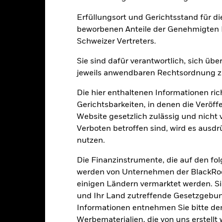
Erfüllungsort und Gerichtsstand für d
-20
2021
2022
2023
beworbenen Anteile der Genehmigten F
Schweizer Vertreters.
Gesamtrendite (%)
Einschränkung Be
Sie sind dafür verantwortlich, sich üb
d of interactive chart.
jeweils anwendbaren Rechtsordnung zu
2021
2022
Die hier enthaltenen Informationen ric
esamtrendite (%) SGD
-15.6
Gerichtsbarkeiten, in denen die Veröff
inschränkung Benchmark 1 (%) USD
-10.3
Website gesetzlich zulässig und nicht 
i der Berechnung wurden die laufenden Kosten abgezogen. Aus 
Verboten betroffen sind, wird es ausdr
sgabeauf- und Rücknahmeabschläge.
nutzen.
e aufgeführten Zahlen beziehen sich auf die Wertentwicklung in de
Die Finanzinstrumente, die auf den fo
r Vergangenheit ist kein verlässlicher Indikator für die künftige Wer
r Zukunft vollkommen anders entwickeln. Dies kann Ihnen helfen zu 
werden von Unternehmen der BlackRoc
rgangenheit verwaltet wurde.
einigen Ländern vermarktet werden. Sie
e Wertentwicklung wird auf der Grundlage eines Nettoinventarwerts 
und Ihr Land zutreffende Gesetzgebu
gezeigt, sofern vorhanden. Aufgrund von Währungsschwankungen k
Informationen entnehmen Sie bitte 
sfallen, falls Sie in einer anderen Währung als derjenigen investiere
Werbematerialien, die von uns erstell