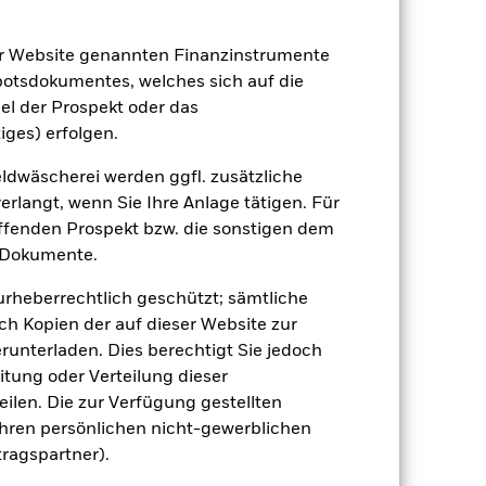
22.Sept.2021
er Website genannten Finanzinstrumente
SGD
botsdokumentes, welches sich auf die
el der Prospekt oder das
Aktien
iges) erfolgen.
Andere
dwäscherei werden ggfl. zusätzliche
1.79%
rlangt, wenn Sie Ihre Anlage tätigen. Für
LU2381873111
effenden Prospekt bzw. die sonstigen dem
e
USD 5’000.00
 Dokumente.
ausschüttend
 urheberrechtlich geschützt; sämtliche
UCITS
ch Kopien der auf dieser Website zur
Other Equity
runterladen. Dies berechtigt Sie jedoch
itung oder Verteilung dieser
täglich, berechnet auf Basis von
Terminpreisen
ilen. Die zur Verfügung gestellten
Ihren persönlichen nicht-gewerblichen
BMDHVB9
tragspartner).