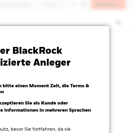
Anmelden
sioneller Anleger
Schweiz
DE
EN
Verkaufsprospekt
Herunterladen
er BlackRock
izierte Anleger
h bitte einen Moment Zeit, die Terms &
en
kzeptieren Sie als Kunde oder
ite Informationen in mehreren Sprachen
utz, bevor Sie fortfahren, da sie