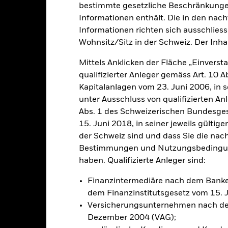
bestimmte gesetzliche Beschränkungen
Informationen enthält. Die in den nac
klung
Eckdaten
Informationen richten sich ausschliessl
FondsManager
Wohnsitz/Sitz in der Schweiz. Der Inha
Mittels Anklicken der Fläche „Einversta
qualifizierter Anleger gemäss Art. 10 
hohen Ertrags auf Ihre Anlage an.
Kapitalanlagen vom 23. Juni 2006, in s
unter Ausschluss von qualifizierten A
0 % seines Gesamtvermögens in Eigenkapitalinstrumenten (z. B. Akt
Abs. 1 des Schweizerischen Bundesges
litik zu erreichen, investiert der Fonds in eine Vielzahl von Anlag
15. Juni 2018, in seiner jeweils gülti
ive (d. h. mathematische oder statistische) Modelle einsetzen, um e
der Schweiz sind und dass Sie die nac
auswahl zu erzielen. Das bedeutet, dass Aktien auf der Grundlage ihr
Bestimmungen und Nutzungsbedingung
gung von Risiko- und Transaktionskostenprognosen ausgewählt werde
haben. Qualifizierte Anleger sind:
Finanzintermediäre nach dem Bank
dem Finanzinstitutsgesetz vom 15. 
Versicherungsunternehmen nach de
alrisiken.
Der Wert der Anlagen und die daraus entstandenen Ertr
Dezember 2004 (VAG);
n. Anleger erhalten den ursprünglich investierten Betrag eventuell 