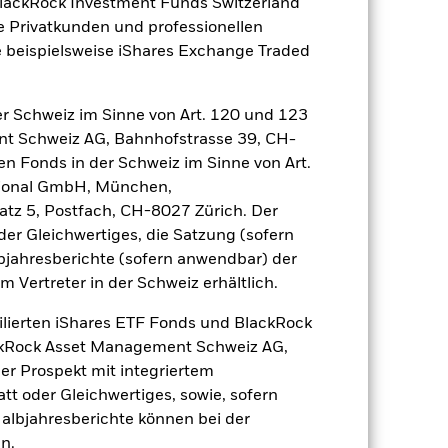
BlackRock Investment Funds Switzerland
e Privatkunden und professionellen
zu einzelnen Jahren
 beispielsweise iShares Exchange Traded
er Verlust oder Gewinn pro Jahr in den
n zu beurteilen, wie das Produkt in
r Schweiz im Sinne von Art. 120 und 123
h mit der Benchmark.
nt Schweiz AG, Bahnhofstrasse 39, CH-
en Fonds in der Schweiz im Sinne von Art.
ational GmbH, München,
atz 5, Postfach, CH-8027 Zürich. Der
der Gleichwertiges, die Satzung (sofern
bjahresberichte (sofern anwendbar) der
Vertreter in der Schweiz erhältlich.
ilierten iShares ETF Fonds und BlackRock
ackRock Asset Management Schweiz AG,
r Prospekt mit integriertem
tt oder Gleichwertiges, sowie, sofern
Halbjahresberichte können bei der
n.