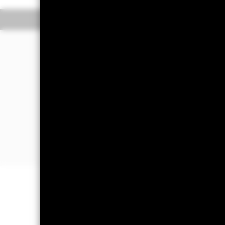
Überblick
Wertentwic
Investmentansatz
Der Fonds strebt die Erzielung eines 
Der Fonds legt weltweit mindestens 7
Um sein Anlageziel und seine Anlagepo
Insbesondere wird der Fonds quantitat
regelbasierten) Ansatz bei der Aktien
Portfoliorendite unter Berücksichti
WICHTIGE INFORMATIONEN: Kapit
können sowohl fallen als auch steige
Alle Anteilsklassen mit Währungsab