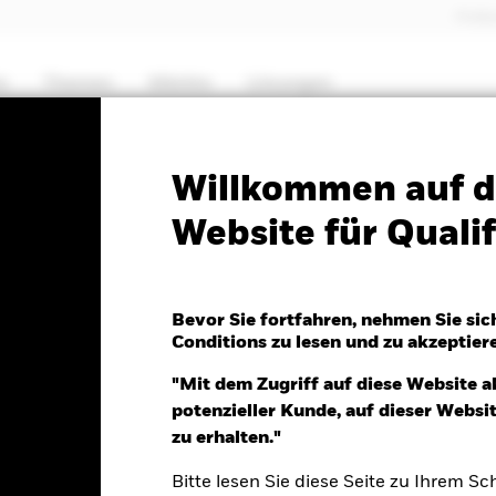
Profes
e
Themen
Märkte
Lösungen
PRIIP KID
Factsheet
Willkommen auf d
Website für Qualif
 Global Equity High
Bevor Sie fortfahren, nehmen Sie sic
Conditions zu lesen und zu akzeptier
"Mit dem Zugriff auf diese Website a
potenzieller Kunde, auf dieser Webs
026
zu erhalten."
0.06 (-0.57%)
Bitte lesen Sie diese Seite zu Ihrem Sch