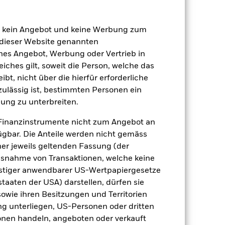
08.Okt.2025
USD
en kein Angebot und keine Werbung zum
Aktien
 dieser Website genannten
ches Angebot, Werbung oder Vertrieb in
Andere
eiches gilt, soweit die Person, welche das
2.81%
t, nicht über die hierfür erforderliche
LU3174767288
nzulässig ist, bestimmten Personen ein
e
USD 5’000.00
ung zu unterbreiten.
ausschüttend
Finanzinstrumente nicht zum Angebot an
UCITS
gbar. Die Anteile werden nicht gemäss
ner jeweils geltenden Fassung (der
Global Equity Income
 Ausnahme von Transaktionen, welche keine
täglich, berechnet auf Basis von
onstiger anwendbarer US-Wertpapiergesetze
Terminpreisen
staaten der USA) darstellen, dürfen sie
BVBHDH4
sowie ihren Besitzungen und Territorien
ng unterliegen, US-Personen oder dritten
nen handeln, angeboten oder verkauft