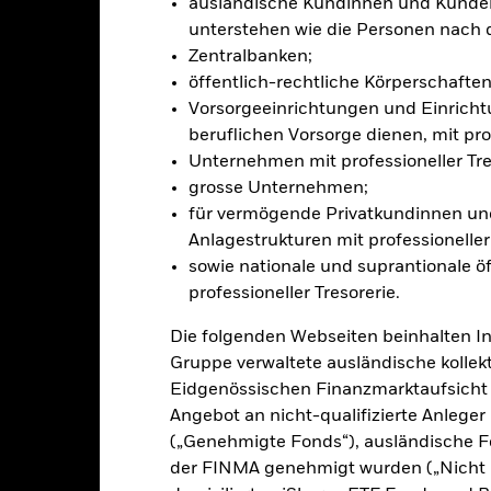
ausländische Kundinnen und Kunden,
nte ein potenzielles Risiko der Ansteckung (auch unter der Bezeichnu
unterstehen wie die Personen nach 
e Verwaltungsgesellschaft des Fonds wird sicherstellen, dass ang
Zentralbanken;
 Anteilsklassen vorhanden sind. Über das Drop-Down-Feld direkt u
in dem Fonds anzeigen lassen. Die Anteilsklassen mit Währungsabsic
öffentlich-rechtliche Körperschaften 
e gekennzeichnet. Eine vollständige Liste aller Anteilsklassen mi
Vorsorgeeinrichtungen und Einricht
haft des Fonds erhältlich.
beruflichen Vorsorge dienen, mit prof
eschäfte tätigt, um Kosten zu senken, erhält der Fonds 62,5% des d
Unternehmen mit professioneller Tre
 an BlackRock im Rahmen seiner Leihetätigkeit. Da die Ertragsaufte
grosse Unternehmen;
verteuern, sind diese nicht in den laufenden Kosten enthalten.
für vermögende Privatkundinnen und
Anlagestrukturen mit professioneller 
sowie nationale und suprantionale öf
professioneller Tresorerie.
PRIIP KID
Factsheet
y High Income Fund
Die folgenden Webseiten beinhalten I
Wertentwicklung
Gruppe verwaltete ausländische kollekt
klung
Eckdaten
FondsManager
Eidgenössischen Finanzmarktaufsicht
Angebot an nicht-qualifizierte Anlege
(„Genehmigte Fonds“), ausländische F
enditen
der FINMA genehmigt wurden („Nicht 