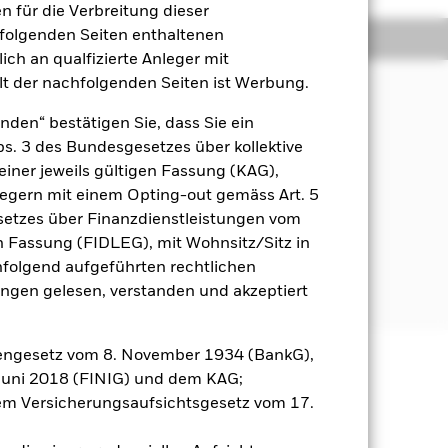
 für die Verbreitung dieser
hfolgenden Seiten enthaltenen
Positionen
Unterlagen
ich an qualfizierte Anleger mit
lt der nachfolgenden Seiten ist Werbung.
nden“ bestätigen Sie, dass Sie ein
Abs. 3 des Bundesgesetzes über kollektive
einer jeweils gültigen Fassung (KAG),
ien) an.
nlegern mit einem Opting-out gemäss Art. 5
etzes über Finanzdienstleistungen vom
estrategien und -instrumenten.
inen systematischen (d. h.
gen Fassung (FIDLEG), mit Wohnsitz/Sitz in
es erwarteten Beitrags zur
hfolgend aufgeführten rechtlichen
n.
en gelesen, verstanden und akzeptiert
engesetz vom 8. November 1934 (BankG),
Juni 2018 (FINIG) und dem KAG;
äge sind nicht garantiert und
m Versicherungsaufsichtsgesetz vom 17.
nicht zurück.
gsrisikos ein. Der Einsatz von