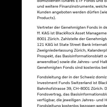
domizilierten iShares ETF Fonds und 
Kalenderjahr
Annualisiert
Kumulativ
Angaben 
und weitere Finanzinstrumente, welch
Kunden angeboten werden dürfen (wie
Products).
Dieser Chart wurde bewusst freigelassen, da keine Daten über die
Vertreter der Genehmigten Fonds in de
vollständiges Kalenderjahr vorliegen.
ff. KAG ist BlackRock Asset Manageme
8001 Zürich. Zahlstelle der Genehmigt
121 KAG ist State Street Bank Intern
Zweigniederlassung Zürich, Kalanderpl
Prospekt, das Basisinformationsblatt o
anwendbar) sowie die Jahres- und Hal
Genehmigten Fonds sind kostenlos beim 
e aufgeführten Zahlen beziehen sich auf die Wertentwicklung in de
r Vergangenheit ist kein verlässlicher Indikator für die künftige Wer
Fondsleitung der in der Schweiz domiz
r Zukunft vollkommen anders entwickeln. Dies kann Ihnen helfen zu 
Investment Funds Switzerland ist Bl
rgangenheit verwaltet wurde.
Bahnhofstrasse 39, CH-8001 Zürich. De
e Wertentwicklung wird auf der Grundlage eines Nettoinventarwerts 
Fondsvertrag, das Basisinformationsbla
gezeigt, sofern vorhanden. Aufgrund von Währungsschwankungen k
verfügbar, die jeweiligen Jahres- und 
sfallen, falls Sie in einer anderen Währung als derjenigen investiere
rgangenheit berechnet wurde.
Quelle:
Blackrock
Fondsleitung kostenlos bezogen werde