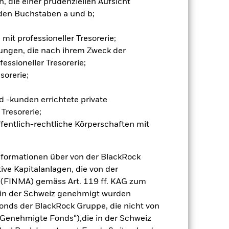
 die einer prudenziellen Aufsicht
ng „Spill-over-Effekt“) für andere
den Buchstaben a und b;
emessene Verfahren zur Minderung
nter dem Namen des Fonds können
herung sind durch den Begriff
mit professioneller Tresorerie;
t Währungsabsicherung ist zudem auf
ungen, die nach ihrem Zweck der
essioneller Tresorerie;
amit verbundenen erzielten Ertrags
sorerie;
ilung aus Wertpapierleihegeschäften
 -kunden errichtete private
Tresorerie;
Weniger anzeigen
fentlich-rechtliche Körperschaften mit
Verkaufsprospekt
Herunterladen
nformationen über von der BlackRock
ive Kapitalanlagen, die von der
Positionen
Unterlagen
 (FINMA) gemäss Art. 119 ff. KAG zum
r in der Schweiz genehmigt wurden
onds der BlackRock Gruppe, die nicht von
Genehmigte Fonds“),die in der Schweiz