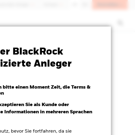
Anmelden
sioneller Anleger
Schweiz
DE
EN
Verkaufsprospekt
Herunterladen
er BlackRock
izierte Anleger
h bitte einen Moment Zeit, die Terms &
en
kzeptieren Sie als Kunde oder
ite Informationen in mehreren Sprachen
utz, bevor Sie fortfahren, da sie