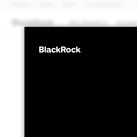
BlackRock
iShares
Aladdin
Unser Unternehmen
Über BlackRock
Produkt
AKTIEN
BGF Systematic
Income Fund
NAV per 06.Aug.2026
NAV per 06.Aug.2
USD 10.55
USD -