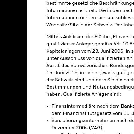
bestimmte gesetzliche Beschränkungen
Informationen enthält. Die in den nac
klung
Eckdaten
FondsManager
Informationen richten sich ausschliessl
Wohnsitz/Sitz in der Schweiz. Der Inha
Mittels Anklicken der Fläche „Einversta
hohen Ertrags auf Ihre Anlage an.
qualifizierter Anleger gemäss Art. 10 
Kapitalanlagen vom 23. Juni 2006, in s
0 % seines Gesamtvermögens in Eigenkapitalinstrumenten (z. B. Akt
unter Ausschluss von qualifizierten A
Abs. 1 des Schweizerischen Bundesges
litik zu erreichen, investiert der Fonds in eine Vielzahl von Anlag
ive (d. h. mathematische oder statistische) Modelle einsetzen, um e
15. Juni 2018, in seiner jeweils gülti
auswahl zu erzielen. Das bedeutet, dass Aktien auf der Grundlage ihr
der Schweiz sind und dass Sie die nac
gung von Risiko- und Transaktionskostenprognosen ausgewählt werde
Bestimmungen und Nutzungsbedingung
haben. Qualifizierte Anleger sind:
Finanzintermediäre nach dem Bank
dem Finanzinstitutsgesetz vom 15. 
alrisiken.
Der Wert der Anlagen und die daraus entstandenen Ertr
Versicherungsunternehmen nach de
n. Anleger erhalten den ursprünglich investierten Betrag eventuell 
Dezember 2004 (VAG);
sicherung dieses Fonds setzen Derivate zur Absicherung des Währun