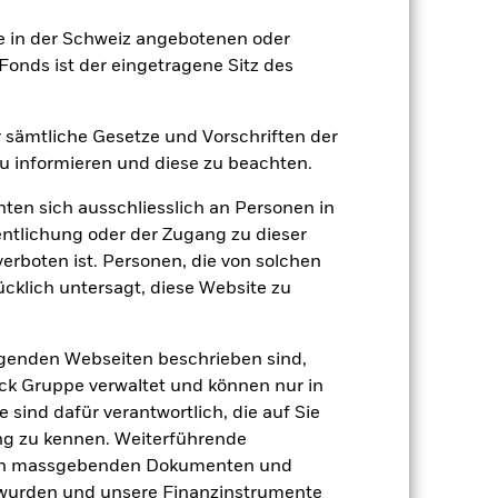
ie in der Schweiz angebotenen oder
onds ist der eingetragene Sitz des
er sämtliche Gesetze und Vorschriften der
 informieren und diese zu beachten.
en Anlagewert aus.
Der Wert von Aktien
 Weitere Einflussfaktoren sind
hten sich ausschliesslich an Personen in
sse.
Kapitalwachstumsrisiko: Um Erträge
entlichung oder der Zugang zu dieser
 einer Kapitalverringerung sowie eines
onds verwendet quantitative Modelle,
verboten ist. Personen, die von solchen
atives Modell unter bestimmten
ücklich untersagt, diese Website zu
 Vermögenswerten anbieten oder als
 für den Fonds führen.
lgenden Webseiten beschrieben sind,
k Gruppe verwaltet und können nur in
 sind dafür verantwortlich, die auf Sie
ng zu kennen. Weiterführende
den massgebenden Dokumenten und
t wurden und unsere Finanzinstrumente