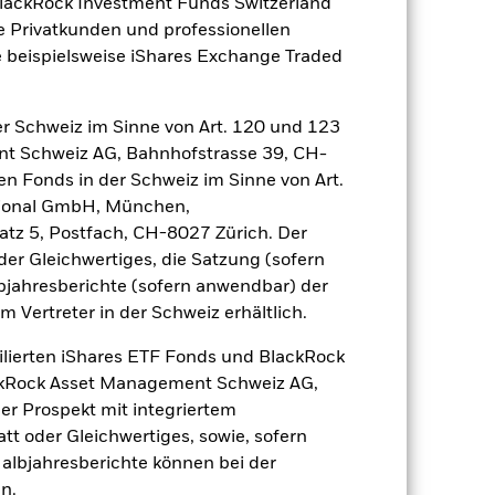
BlackRock Investment Funds Switzerland
zu einzelnen Jahren
e Privatkunden und professionellen
 beispielsweise iShares Exchange Traded
 Wertentwicklung für ein
r Schweiz im Sinne von Art. 120 und 123
nt Schweiz AG, Bahnhofstrasse 39, CH-
en Fonds in der Schweiz im Sinne von Art.
ational GmbH, München,
atz 5, Postfach, CH-8027 Zürich. Der
der Gleichwertiges, die Satzung (sofern
bjahresberichte (sofern anwendbar) der
Vertreter in der Schweiz erhältlich.
r Vergangenheit.
Die Wertentwicklung in
tentwicklung. Die Märkte könnten sich in
ilierten iShares ETF Fonds und BlackRock
beurteilen, wie der Fonds in der
ackRock Asset Management Schweiz AG,
r Prospekt mit integriertem
(NIW) mit reinvestiertem Bruttoertrag
tt oder Gleichwertiges, sowie, sofern
ann Ihre Rendite höher oder geringer
Halbjahresberichte können bei der
n, in der die Wertentwicklung in der
n.