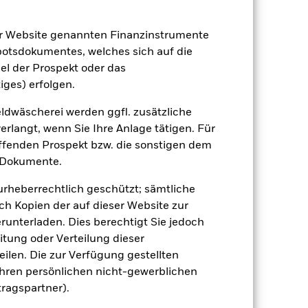
er Website genannten Finanzinstrumente
botsdokumentes, welches sich auf die
el der Prospekt oder das
-
iges) erfolgen.
dite
dwäscherei werden ggfl. zusätzliche
rlangt, wenn Sie Ihre Anlage tätigen. Für
20.75
effenden Prospekt bzw. die sonstigen dem
 Dokumente.
 urheberrechtlich geschützt; sämtliche
ch Kopien der auf dieser Website zur
runterladen. Dies berechtigt Sie jedoch
itung oder Verteilung dieser
ilen. Die zur Verfügung gestellten
Ihren persönlichen nicht-gewerblichen
tragspartner).