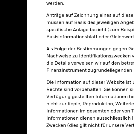
werden.
Portfoliomerkmale
Anträge auf Zeichnung eines auf dies
müssen auf Basis des jeweiligen Ange
spezifische Anlage bezieht (zum Beispi
335
12 Monate nachlaufende
Basisinformationsblatt oder Gleichwert
Dividendenausschüttungsren
Als Folge der Bestimmungen gegen Gel
-
Per 31.Juli2026
Nachweise zu Identifikationszwecken ve
KGV
die Details verweisen wir auf den betr
3.20
Per 30.Juni2026
Finanzinstrument zugrundeliegenden
Die Information auf dieser Website ist
Rechte sind vorbehalten. Sie können si
Verfügung gestellten Informationen he
nicht zur Kopie, Reproduktion, Weiterle
Risikoindikator
Informationen im gesamten oder von Te
Informationen dienen ausschliesslich 
Zwecken (dies gilt nicht für unsere Ver