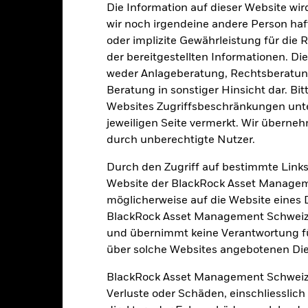
Die Information auf dieser Website wir
4
1
2
3
5
6
7
wir noch irgendeine andere Person haf
oder implizite Gewährleistung für die R
Geringes Risiko
Hohes Risiko
der bereitgestellten Informationen. Di
weder Anlageberatung, Rechtsberatung
Beratung in sonstiger Hinsicht dar. Bit
Niedrige Rendite
Hohe Rendite
Websites Zugriffsbeschränkungen unte
jeweiligen Seite vermerkt. Wir überneh
FONDSMANAGER
durch unberechtigte Nutzer.
Durch den Zugriff auf bestimmte Links
Website der BlackRock Asset Managem
möglicherweise auf die Website eines Dri
BlackRock Asset Management Schweiz A
und übernimmt keine Verantwortung für
über solche Websites angebotenen Dien
BlackRock Asset Management Schweiz
Verluste oder Schäden, einschliesslic