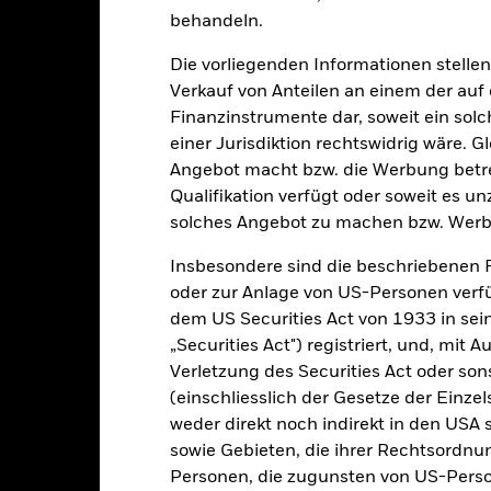
USD 15’014’475’018.38
Auflegung Anteilsklasse
behandeln.
Währung der Reihe
Die vorliegenden Informationen stell
13.Okt.2006
Anlageklasse
Verkauf von Anteilen an einem der auf
USD
Finanzinstrumente dar, soweit ein sol
SFDR-Klassifizierung
SCI ACWI Minimum Volatility
einer Jurisdiktion rechtswidrig wäre. Gl
Laufende Gebühren
 Optimized) Index - USD Net
Angebot macht bzw. die Werbung betreib
ISIN
-
Qualifikation verfügt oder soweit es u
Mindestsumme bei Erstanlag
solches Angebot zu machen bzw. Werb
1.50%
Gewinnverwendung
-
Insbesondere sind die beschriebenen 
Rechtsform
oder zur Anlage von US-Personen verfü
USD 1’000.00
dem US Securities Act von 1933 in sei
Morningstar-Kategorie
Luxemburg
„Securities Act") registriert, und, mit
Transaktionshäufigkeit
BlackRock (Luxembourg) S.A.
Verletzung des Securities Act oder s
Transaktionsdatum +3 Tage
(einschliesslich der Gesetze der Einzel
SEDOL
weder direkt noch indirekt in den USA 
BGEHIBU
sowie Gebieten, die ihrer Rechtsordnu
Personen, die zugunsten von US-Perso