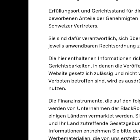
Erfüllungsort und Gerichtsstand für d
beworbenen Anteile der Genehmigten F
Wesentliche Risiken
Schweizer Vertreters.
Sie sind dafür verantwortlich, sich üb
jeweils anwendbaren Rechtsordnung zu
eren Währungen an. Wechselkursänderungen wirken sich daher auf d
h die täglichen Kursbewegungen an den Börsen beeinflusst werden.
Die hier enthaltenen Informationen ric
 sowie Unternehmensergebnisse und wichtige Unternehmensereigni
Gerichtsbarkeiten, in denen die Veröff
im Rahmen seiner Anlagestrategie Derivate einsetzen, die den Effekt
pitalwachstums haben und zu Kapitalverlusten führen können.
Der F
Website gesetzlich zulässig und nicht 
 sich die Marktdynamik im Laufe der Zeit ändert, kann ein quantit
Verboten betroffen sind, wird es ausdr
rden oder sogar Mängel aufweisen.
gkeit von Instituten, die Dienstleistungen wie die Verwahrung von
nutzen.
 Geschäften mit anderen Instrumenten auftreten, kann zu Verlusten
Die Finanzinstrumente, die auf den fo
werden von Unternehmen der BlackRoc
Eckdaten
einigen Ländern vermarktet werden. Sie
und Ihr Land zutreffende Gesetzgebu
Informationen entnehmen Sie bitte 
Werbematerialien, die von uns erstell