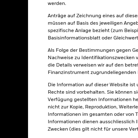
werden.
Portfoliomerkmale
Anträge auf Zeichnung eines auf dies
müssen auf Basis des jeweiligen Ange
spezifische Anlage bezieht (zum Beispi
335
12 Monate nachlaufende
Basisinformationsblatt oder Gleichwert
Dividendenausschüttungsren
Als Folge der Bestimmungen gegen Gel
-
Per 31.Juli2026
Nachweise zu Identifikationszwecken ve
KGV
die Details verweisen wir auf den betr
3.20
Per 30.Juni2026
Finanzinstrument zugrundeliegenden
Die Information auf dieser Website ist
Rechte sind vorbehalten. Sie können si
Verfügung gestellten Informationen he
nicht zur Kopie, Reproduktion, Weiterle
Risikoindikator
Informationen im gesamten oder von Te
Informationen dienen ausschliesslich 
Zwecken (dies gilt nicht für unsere Ver