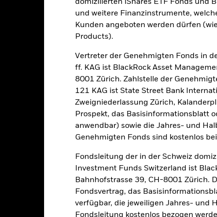
domizilierten iShares ETF Fonds und 
Kalenderjahr
Annualisiert
Kumulativ
Angaben 
und weitere Finanzinstrumente, welch
Kunden angeboten werden dürfen (wie
Products).
Dieser Chart wurde bewusst freigelassen, da keine Daten über die
Vertreter der Genehmigten Fonds in de
vollständiges Kalenderjahr vorliegen.
ff. KAG ist BlackRock Asset Manageme
8001 Zürich. Zahlstelle der Genehmigt
121 KAG ist State Street Bank Intern
Zweigniederlassung Zürich, Kalanderpl
Prospekt, das Basisinformationsblatt o
anwendbar) sowie die Jahres- und Hal
Genehmigten Fonds sind kostenlos beim 
e aufgeführten Zahlen beziehen sich auf die Wertentwicklung in de
r Vergangenheit ist kein verlässlicher Indikator für die künftige Wer
Fondsleitung der in der Schweiz domiz
r Zukunft vollkommen anders entwickeln. Dies kann Ihnen helfen zu 
Investment Funds Switzerland ist Bl
rgangenheit verwaltet wurde.
Bahnhofstrasse 39, CH-8001 Zürich. De
e Wertentwicklung wird auf der Grundlage eines Nettoinventarwerts 
Fondsvertrag, das Basisinformationsbla
gezeigt, sofern vorhanden. Aufgrund von Währungsschwankungen k
verfügbar, die jeweiligen Jahres- und 
sfallen, falls Sie in einer anderen Währung als derjenigen investiere
rgangenheit berechnet wurde.
Quelle:
Blackrock
Fondsleitung kostenlos bezogen werde