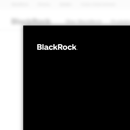
BlackRock
iShares
Aladdin
Unser Unternehmen
Über BlackRock
Produkt
AKTIEN
BGF Systematic
Income Fund
NAV per 06.Aug.2026
NAV per 06.Aug.2
USD 10.93
USD -