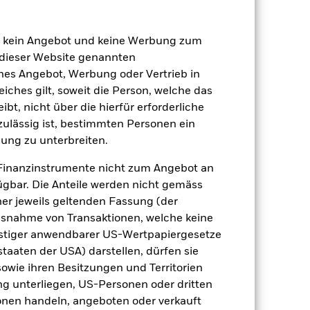
26.Nov.2025
USD
en kein Angebot und keine Werbung zum
Aktien
 dieser Website genannten
ches Angebot, Werbung oder Vertrieb in
Andere
eiches gilt, soweit die Person, welche das
0.82%
t, nicht über die hierfür erforderliche
LU3212047321
nzulässig ist, bestimmten Personen ein
e
USD 50’000’000.00
ung zu unterbreiten.
ausschüttend
Finanzinstrumente nicht zum Angebot an
UCITS
gbar. Die Anteile werden nicht gemäss
ner jeweils geltenden Fassung (der
Global Equity Income
 Ausnahme von Transaktionen, welche keine
täglich, berechnet auf Basis von
onstiger anwendbarer US-Wertpapiergesetze
Terminpreisen
staaten der USA) darstellen, dürfen sie
BVR0ST4
sowie ihren Besitzungen und Territorien
ng unterliegen, US-Personen oder dritten
nen handeln, angeboten oder verkauft