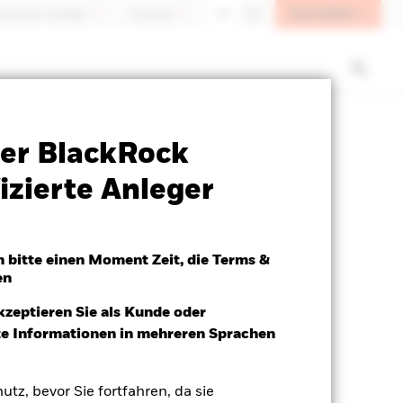
Anmelden
sioneller Anleger
Schweiz
DE
EN
Verkaufsprospekt
Herunterladen
er BlackRock
izierte Anleger
h bitte einen Moment Zeit, die Terms &
en
kzeptieren Sie als Kunde oder
ite Informationen in mehreren Sprachen
utz, bevor Sie fortfahren, da sie