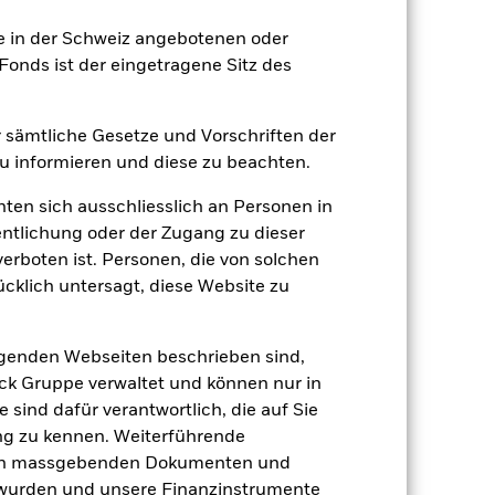
ie in der Schweiz angebotenen oder
onds ist der eingetragene Sitz des
er sämtliche Gesetze und Vorschriften der
 informieren und diese zu beachten.
en Anlagewert aus.
Der Wert von Aktien
 Weitere Einflussfaktoren sind
hten sich ausschliesslich an Personen in
sse.
Kapitalwachstumsrisiko: Um Erträge
entlichung oder der Zugang zu dieser
 einer Kapitalverringerung sowie eines
onds verwendet quantitative Modelle,
verboten ist. Personen, die von solchen
atives Modell unter bestimmten
ücklich untersagt, diese Website zu
 Vermögenswerten anbieten oder als
 für den Fonds führen.
lgenden Webseiten beschrieben sind,
k Gruppe verwaltet und können nur in
 sind dafür verantwortlich, die auf Sie
ng zu kennen. Weiterführende
den massgebenden Dokumenten und
t wurden und unsere Finanzinstrumente