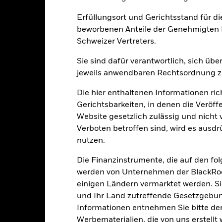
Erfüllungsort und Gerichtsstand für d
beworbenen Anteile der Genehmigten F
Wesentliche Risiken
Schweizer Vertreters.
Sie sind dafür verantwortlich, sich üb
jeweils anwendbaren Rechtsordnung zu
eren Währungen an. Wechselkursänderungen wirken sich daher auf d
h die täglichen Kursbewegungen an den Börsen beeinflusst werden.
Die hier enthaltenen Informationen ric
 sowie Unternehmensergebnisse und wichtige Unternehmensereigni
Gerichtsbarkeiten, in denen die Veröff
im Rahmen seiner Anlagestrategie Derivate einsetzen, die den Effekt
pitalwachstums haben und zu Kapitalverlusten führen können.
Der F
Website gesetzlich zulässig und nicht 
 sich die Marktdynamik im Laufe der Zeit ändert, kann ein quantit
Verboten betroffen sind, wird es ausdr
rden oder sogar Mängel aufweisen.
gkeit von Instituten, die Dienstleistungen wie die Verwahrung von
nutzen.
 Geschäften mit anderen Instrumenten auftreten, kann zu Verlusten
Die Finanzinstrumente, die auf den fo
werden von Unternehmen der BlackRoc
Eckdaten
einigen Ländern vermarktet werden. Sie
und Ihr Land zutreffende Gesetzgebu
Informationen entnehmen Sie bitte 
Werbematerialien, die von uns erstell