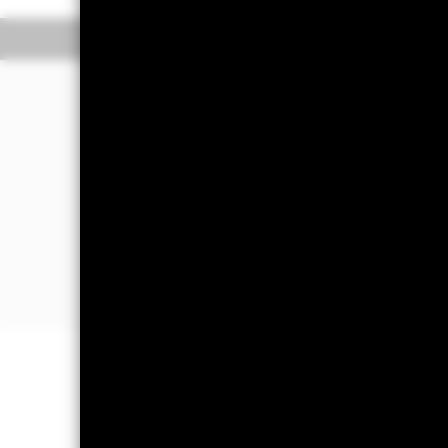
Überblick
Wertentwic
Investmentansatz
Der Fonds strebt die Erzielung eines 
Der Fonds legt weltweit mindestens 7
Um sein Anlageziel und seine Anlagepo
Insbesondere wird der Fonds quantitat
regelbasierten) Ansatz bei der Aktien
Portfoliorendite unter Berücksichti
WICHTIGE INFORMATIONEN: Kapit
können sowohl fallen als auch steige
Alle Anteilsklassen mit Währungsab