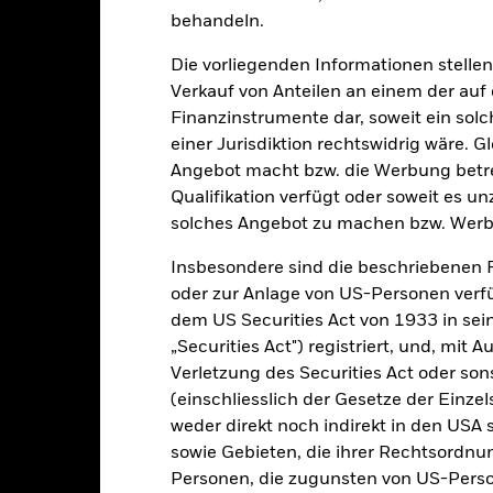
USD 15’014’475’018.38
Auflegung Anteilsklasse
behandeln.
Währung der Reihe
Die vorliegenden Informationen stell
13.Okt.2006
Anlageklasse
Verkauf von Anteilen an einem der auf
USD
Finanzinstrumente dar, soweit ein sol
SFDR-Klassifizierung
SCI ACWI Minimum Volatility
einer Jurisdiktion rechtswidrig wäre. Gl
Laufende Gebühren
 Optimized) Index - USD Net
Angebot macht bzw. die Werbung betreib
ISIN
-
Qualifikation verfügt oder soweit es u
Mindestsumme bei Erstanlag
solches Angebot zu machen bzw. Werb
0.50%
Gewinnverwendung
-
Insbesondere sind die beschriebenen 
Rechtsform
oder zur Anlage von US-Personen verfü
USD 1’000.00
dem US Securities Act von 1933 in sei
Morningstar-Kategorie
Luxemburg
„Securities Act") registriert, und, mit
Transaktionshäufigkeit
BlackRock (Luxembourg) S.A.
Verletzung des Securities Act oder s
Transaktionsdatum +3 Tage
(einschliesslich der Gesetze der Einzel
SEDOL
weder direkt noch indirekt in den USA 
BSGEHID
sowie Gebieten, die ihrer Rechtsordnu
Personen, die zugunsten von US-Perso