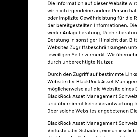
Die Information auf dieser Website wir
4
1
2
3
5
6
7
wir noch irgendeine andere Person haf
oder implizite Gewährleistung für die R
Geringes Risiko
Hohes Risiko
der bereitgestellten Informationen. Di
weder Anlageberatung, Rechtsberatung
Beratung in sonstiger Hinsicht dar. Bit
Niedrige Rendite
Hohe Rendite
Websites Zugriffsbeschränkungen unte
jeweiligen Seite vermerkt. Wir überneh
Ratings
durch unberechtigte Nutzer.
Durch den Zugriff auf bestimmte Links
Website der BlackRock Asset Managem
gstar Medalist Rating
möglicherweise auf die Website eines Dri
BlackRock Asset Management Schweiz A
Analystenbasiert %
und übernimmt keine Verantwortung für
Per 08.Juni2026
über solche Websites angebotenen Dien
100.00
BlackRock Asset Management Schweiz
ar hat den Investmentfond mit einer
Datenabdeckung %
Per 08.Juni2026
aille bewertet. (Gültig ab 08.Juni2026)
Verluste oder Schäden, einschliesslic