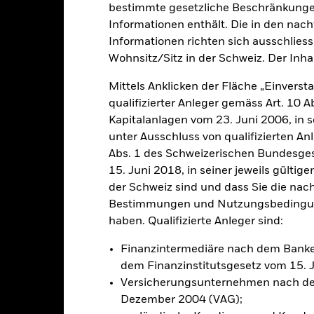
bestimmte gesetzliche Beschränkungen
Informationen enthält. Die in den nac
klung
Eckdaten
FondsManager
Informationen richten sich ausschliessl
Wohnsitz/Sitz in der Schweiz. Der Inha
Mittels Anklicken der Fläche „Einversta
hohen Ertrags auf Ihre Anlage an.
qualifizierter Anleger gemäss Art. 10 
Kapitalanlagen vom 23. Juni 2006, in s
0 % seines Gesamtvermögens in Eigenkapitalinstrumenten (z. B. Akt
unter Ausschluss von qualifizierten A
Abs. 1 des Schweizerischen Bundesges
litik zu erreichen, investiert der Fonds in eine Vielzahl von Anlag
ive (d. h. mathematische oder statistische) Modelle einsetzen, um e
15. Juni 2018, in seiner jeweils gülti
auswahl zu erzielen. Das bedeutet, dass Aktien auf der Grundlage ihr
der Schweiz sind und dass Sie die nac
gung von Risiko- und Transaktionskostenprognosen ausgewählt werde
Bestimmungen und Nutzungsbedingung
haben. Qualifizierte Anleger sind:
Finanzintermediäre nach dem Bank
dem Finanzinstitutsgesetz vom 15. 
alrisiken.
Der Wert der Anlagen und die daraus entstandenen Ertr
Versicherungsunternehmen nach de
n. Anleger erhalten den ursprünglich investierten Betrag eventuell 
Dezember 2004 (VAG);
sicherung dieses Fonds setzen Derivate zur Absicherung des Währun