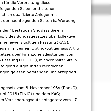
 für die Verbreitung dieser
hfolgenden Seiten enthaltenen
Positionen
Unterlagen
ich an qualfizierte Anleger mit
lt der nachfolgenden Seiten ist Werbung.
nden“ bestätigen Sie, dass Sie ein
Abs. 3 des Bundesgesetzes über kollektive
einer jeweils gültigen Fassung (KAG),
ien) an.
nlegern mit einem Opting-out gemäss Art. 5
etzes über Finanzdienstleistungen vom
estrategien und -instrumenten.
inen systematischen (d. h.
gen Fassung (FIDLEG), mit Wohnsitz/Sitz in
es erwarteten Beitrags zur
hfolgend aufgeführten rechtlichen
n.
en gelesen, verstanden und akzeptiert
engesetz vom 8. November 1934 (BankG),
Juni 2018 (FINIG) und dem KAG;
äge sind nicht garantiert und
m Versicherungsaufsichtsgesetz vom 17.
nicht zurück.
gsrisikos ein. Der Einsatz von