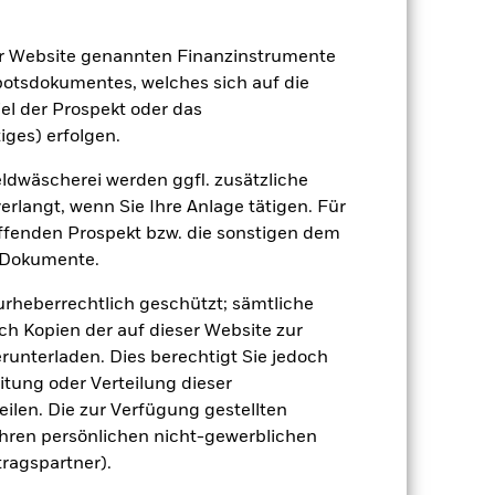
er Website genannten Finanzinstrumente
botsdokumentes, welches sich auf die
el der Prospekt oder das
-
iges) erfolgen.
dite
dwäscherei werden ggfl. zusätzliche
rlangt, wenn Sie Ihre Anlage tätigen. Für
20.75
effenden Prospekt bzw. die sonstigen dem
 Dokumente.
 urheberrechtlich geschützt; sämtliche
ch Kopien der auf dieser Website zur
runterladen. Dies berechtigt Sie jedoch
itung oder Verteilung dieser
ilen. Die zur Verfügung gestellten
Ihren persönlichen nicht-gewerblichen
tragspartner).