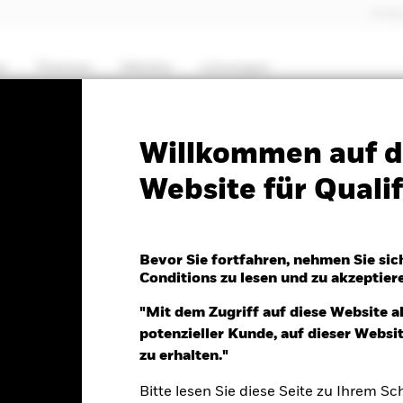
Profes
e
Themen
Märkte
Lösungen
PRIIP KID
Factsheet
Willkommen auf d
Website für Qualif
 Global Equity High
Bevor Sie fortfahren, nehmen Sie sic
Conditions zu lesen und zu akzeptier
"Mit dem Zugriff auf diese Website a
potenzieller Kunde, auf dieser Webs
026
zu erhalten."
0.06 (-0.55%)
Bitte lesen Sie diese Seite zu Ihrem Sch