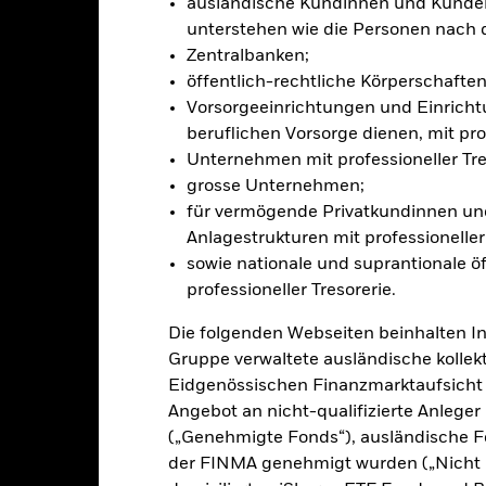
ausländische Kundinnen und Kunden,
nte ein potenzielles Risiko der Ansteckung (auch unter der Bezeichnu
unterstehen wie die Personen nach 
e Verwaltungsgesellschaft des Fonds wird sicherstellen, dass ang
Zentralbanken;
 Anteilsklassen vorhanden sind. Über das Drop-Down-Feld direkt u
in dem Fonds anzeigen lassen. Die Anteilsklassen mit Währungsabsic
öffentlich-rechtliche Körperschaften 
e gekennzeichnet. Eine vollständige Liste aller Anteilsklassen mi
Vorsorgeeinrichtungen und Einricht
haft des Fonds erhältlich.
beruflichen Vorsorge dienen, mit prof
eschäfte tätigt, um Kosten zu senken, erhält der Fonds 62,5% des d
Unternehmen mit professioneller Tre
 an BlackRock im Rahmen seiner Leihetätigkeit. Da die Ertragsaufte
grosse Unternehmen;
verteuern, sind diese nicht in den laufenden Kosten enthalten.
für vermögende Privatkundinnen und
Anlagestrukturen mit professioneller 
sowie nationale und suprantionale öf
professioneller Tresorerie.
PRIIP KID
Factsheet
y High Income Fund
Die folgenden Webseiten beinhalten I
Wertentwicklung
Gruppe verwaltete ausländische kollekt
klung
Eckdaten
FondsManager
Eidgenössischen Finanzmarktaufsicht
Angebot an nicht-qualifizierte Anlege
(„Genehmigte Fonds“), ausländische F
enditen
der FINMA genehmigt wurden („Nicht 