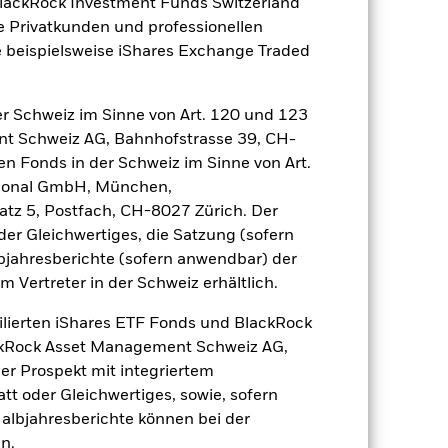
BlackRock Investment Funds Switzerland
zu einzelnen Jahren
e Privatkunden und professionellen
 beispielsweise iShares Exchange Traded
 Wertentwicklung für ein
r Schweiz im Sinne von Art. 120 und 123
nt Schweiz AG, Bahnhofstrasse 39, CH-
en Fonds in der Schweiz im Sinne von Art.
ational GmbH, München,
atz 5, Postfach, CH-8027 Zürich. Der
der Gleichwertiges, die Satzung (sofern
bjahresberichte (sofern anwendbar) der
Vertreter in der Schweiz erhältlich.
r Vergangenheit.
Die Wertentwicklung in
tentwicklung. Die Märkte könnten sich in
ilierten iShares ETF Fonds und BlackRock
beurteilen, wie der Fonds in der
ackRock Asset Management Schweiz AG,
r Prospekt mit integriertem
(NIW) mit reinvestiertem Bruttoertrag
tt oder Gleichwertiges, sowie, sofern
ann Ihre Rendite höher oder geringer
Halbjahresberichte können bei der
n, in der die Wertentwicklung in der
n.