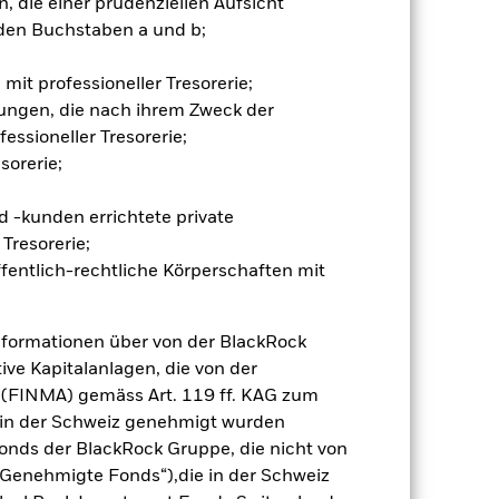
 die einer prudenziellen Aufsicht
ng „Spill-over-Effekt“) für andere
den Buchstaben a und b;
emessene Verfahren zur Minderung
nter dem Namen des Fonds können
herung sind durch den Begriff
mit professioneller Tresorerie;
t Währungsabsicherung ist zudem auf
ungen, die nach ihrem Zweck der
essioneller Tresorerie;
amit verbundenen erzielten Ertrags
sorerie;
ilung aus Wertpapierleihegeschäften
 -kunden errichtete private
Tresorerie;
Weniger anzeigen
fentlich-rechtliche Körperschaften mit
Verkaufsprospekt
Herunterladen
nformationen über von der BlackRock
ive Kapitalanlagen, die von der
Positionen
Unterlagen
 (FINMA) gemäss Art. 119 ff. KAG zum
r in der Schweiz genehmigt wurden
onds der BlackRock Gruppe, die nicht von
Genehmigte Fonds“),die in der Schweiz