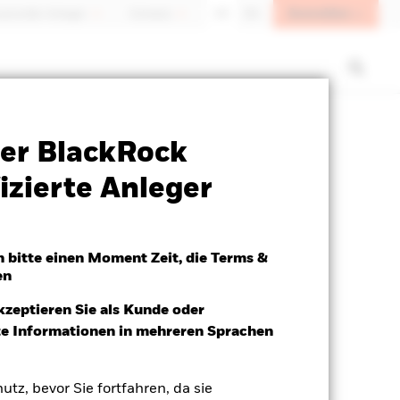
Anmelden
sioneller Anleger
Schweiz
DE
EN
Verkaufsprospekt
Herunterladen
er BlackRock
izierte Anleger
h bitte einen Moment Zeit, die Terms &
en
kzeptieren Sie als Kunde oder
ite Informationen in mehreren Sprachen
utz, bevor Sie fortfahren, da sie