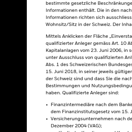
bestimmte gesetzliche Beschränkungen
Informationen enthält. Die in den nac
klung
Eckdaten
Informationen richten sich ausschliessl
FondsManager
Wohnsitz/Sitz in der Schweiz. Der Inha
Mittels Anklicken der Fläche „Einversta
qualifizierter Anleger gemäss Art. 10 
hohen Ertrags auf Ihre Anlage an.
Kapitalanlagen vom 23. Juni 2006, in s
unter Ausschluss von qualifizierten A
0 % seines Gesamtvermögens in Eigenkapitalinstrumenten (z. B. Akt
Abs. 1 des Schweizerischen Bundesges
litik zu erreichen, investiert der Fonds in eine Vielzahl von Anlag
15. Juni 2018, in seiner jeweils gülti
ive (d. h. mathematische oder statistische) Modelle einsetzen, um e
der Schweiz sind und dass Sie die nac
auswahl zu erzielen. Das bedeutet, dass Aktien auf der Grundlage ihr
Bestimmungen und Nutzungsbedingung
gung von Risiko- und Transaktionskostenprognosen ausgewählt werde
haben. Qualifizierte Anleger sind:
Finanzintermediäre nach dem Bank
dem Finanzinstitutsgesetz vom 15. 
Versicherungsunternehmen nach de
alrisiken.
Der Wert der Anlagen und die daraus entstandenen Ertr
Dezember 2004 (VAG);
n. Anleger erhalten den ursprünglich investierten Betrag eventuell 