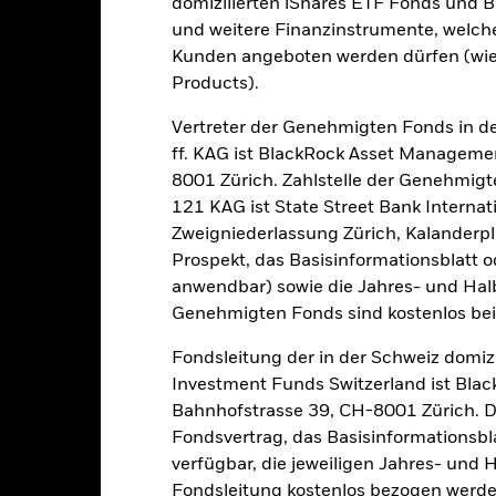
domizilierten iShares ETF Fonds und 
und weitere Finanzinstrumente, welch
Kalenderjahr
Annualisiert
Kumulativ
Angaben 
Kunden angeboten werden dürfen (wie
ge: 2023-07-31 00:00:00 to 2026-07-31 00:00:00.
Products).
: -40 to 80.
ese Grafik zeigt die Wertentwicklung des Produkts als prozentual
tzten 2 Jahren gegenüber seiner Benchmark. Dies kann Ihnen helfe
Vertreter der Genehmigten Fonds in de
r Vergangenheit verwaltet wurde, und ermöglicht einen Vergleic
ff. KAG ist BlackRock Asset Manageme
8001 Zürich. Zahlstelle der Genehmigt
art
20
r chart with 2 data series.
121 KAG ist State Street Bank Intern
e chart has 1 X axis displaying categories.
Zweigniederlassung Zürich, Kalanderpl
e chart has 1 Y axis displaying Values. Range: 0 to 20.
Prospekt, das Basisinformationsblatt o
15
anwendbar) sowie die Jahres- und Hal
Genehmigten Fonds sind kostenlos beim 
alues
Fondsleitung der in der Schweiz domiz
10
Investment Funds Switzerland ist Bl
Bahnhofstrasse 39, CH-8001 Zürich. De
Fondsvertrag, das Basisinformationsbla
5
verfügbar, die jeweiligen Jahres- und 
Fondsleitung kostenlos bezogen werde