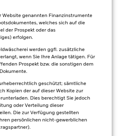
02.Aug.2023
er Website genannten Finanzinstrumente
EUR
botsdokumentes, welches sich auf die
el der Prospekt oder das
Aktien
iges) erfolgen.
Andere
dwäscherei werden ggfl. zusätzliche
1.79%
rlangt, wenn Sie Ihre Anlage tätigen. Für
LU2641782821
effenden Prospekt bzw. die sonstigen dem
e
USD 5’000.00
 Dokumente.
ausschüttend
 urheberrechtlich geschützt; sämtliche
UCITS
ch Kopien der auf dieser Website zur
Other Equity
runterladen. Dies berechtigt Sie jedoch
itung oder Verteilung dieser
täglich, berechnet auf Basis von
Terminpreisen
ilen. Die zur Verfügung gestellten
Ihren persönlichen nicht-gewerblichen
BPLLLQ9
tragspartner).