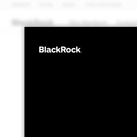
BlackRock
iShares
Aladdin
Unser Unternehmen
Über BlackRock
Produkt
AKTIEN
BGF Systematic
Income Fund
NAV per 05.Aug.2026
NAV per 0
EUR 11.73
EU
52W-Bandbreite 10.66 - 11.73