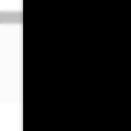
Überblick
Wertentwic
Investmentansatz
Der Fonds strebt die Erzielung eines 
Der Fonds legt weltweit mindestens 7
Um sein Anlageziel und seine Anlagepo
Insbesondere wird der Fonds quantitat
regelbasierten) Ansatz bei der Aktien
Portfoliorendite unter Berücksichti
WICHTIGE INFORMATIONEN: Kapit
können sowohl fallen als auch steige