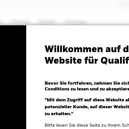
Profes
e
Themen
Märkte
Lösungen
PRIIP KID
Factsheet
Willkommen auf d
Website für Qualif
 Global Equity High
Bevor Sie fortfahren, nehmen Sie sic
Conditions zu lesen und zu akzeptier
"Mit dem Zugriff auf diese Website a
potenzieller Kunde, auf dieser Webs
5.Aug.2026
zu erhalten."
R 0.12 (1.03%)
Bitte lesen Sie diese Seite zu Ihrem Sch