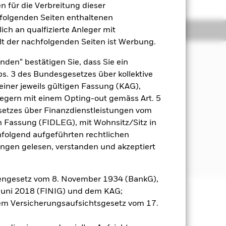
 für die Verbreitung dieser
hfolgenden Seiten enthaltenen
ich an qualfizierte Anleger mit
Positionen
Unterlagen
lt der nachfolgenden Seiten ist Werbung.
nden“ bestätigen Sie, dass Sie ein
Abs. 3 des Bundesgesetzes über kollektive
einer jeweils gültigen Fassung (KAG),
nlegern mit einem Opting-out gemäss Art. 5
ien) an.
etzes über Finanzdienstleistungen vom
estrategien und -instrumenten.
gen Fassung (FIDLEG), mit Wohnsitz/Sitz in
inen systematischen (d. h.
hfolgend aufgeführten rechtlichen
es erwarteten Beitrags zur
en gelesen, verstanden und akzeptiert
n.
engesetz vom 8. November 1934 (BankG),
Juni 2018 (FINIG) und dem KAG;
m Versicherungsaufsichtsgesetz vom 17.
äge sind nicht garantiert und
nicht zurück.