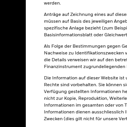
werden.
USD 15’128’353’497.85
Auflegung Anteilsklasse
Anträge auf Zeichnung eines auf dies
Währung der Reihe
müssen auf Basis des jeweiligen Ange
13.Okt.2006
spezifische Anlage bezieht (zum Beispi
Anlageklasse
Basisinformationsblatt oder Gleichwert
USD
SFDR-Klassifizierung
SCI ACWI Minimum Volatility
Als Folge der Bestimmungen gegen Gel
Laufende Gebühren
 Optimized) Index - USD Net
Nachweise zu Identifikationszwecken ve
ISIN
5.00%
die Details verweisen wir auf den betr
Mindestsumme bei Erstanlag
1.50%
Finanzinstrument zugrundeliegenden
Gewinnverwendung
0.00%
Die Information auf dieser Website ist
Rechtsform
USD 1’000.00
Rechte sind vorbehalten. Sie können si
Morningstar-Kategorie
Verfügung gestellten Informationen he
Luxemburg
nicht zur Kopie, Reproduktion, Weiterle
Transaktionshäufigkeit
BlackRock (Luxembourg) S.A.
Informationen im gesamten oder von Te
Transaktionsdatum +3 Tage
Informationen dienen ausschliesslich 
SEDOL
BGFGBLA
Zwecken (dies gilt nicht für unsere Ver