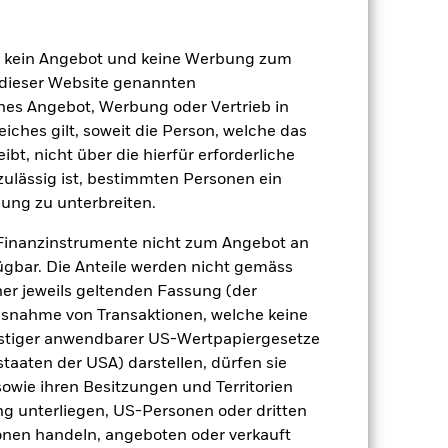
en kein Angebot und keine Werbung zum
 dieser Website genannten
ches Angebot, Werbung oder Vertrieb in
eiches gilt, soweit die Person, welche das
t, nicht über die hierfür erforderliche
nzulässig ist, bestimmten Personen ein
 beeinflusst werden. Weitere
 Unternehmensereignisse.
ung zu unterbreiten.
e Derivate einsetzen, die den Effekt
 Kapitalverlusten führen können.
Diese
Finanzinstrumente nicht zum Angebot an
licherweise mehr Erträge
achstum kann langfristig beeinträchtigt
gbar. Die Anteile werden nicht gemäss
mik im Laufe der Zeit ändert, kann ein
ner jeweils geltenden Fassung (der
weisen.
 Vermögenswerten anbieten oder als
 Ausnahme von Transaktionen, welche keine
 für den Fonds führen.
onstiger anwendbarer US-Wertpapiergesetze
staaten der USA) darstellen, dürfen sie
sowie ihren Besitzungen und Territorien
ng unterliegen, US-Personen oder dritten
nen handeln, angeboten oder verkauft