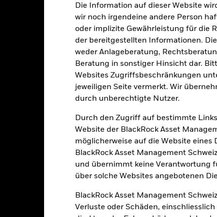
Die Information auf dieser Website wir
wir noch irgendeine andere Person haf
Portfoliomerkmale
oder implizite Gewährleistung für die R
der bereitgestellten Informationen. Di
weder Anlageberatung, Rechtsberatung
Beratung in sonstiger Hinsicht dar. Bit
335
12 Monate nachlaufende
Websites Zugriffsbeschränkungen unte
Dividendenausschüttungsren
jeweiligen Seite vermerkt. Wir überneh
-
Per 31.Juli2026
durch unberechtigte Nutzer.
KGV
Durch den Zugriff auf bestimmte Links
3.20
Per 30.Juni2026
Website der BlackRock Asset Managem
möglicherweise auf die Website eines Dri
BlackRock Asset Management Schweiz A
und übernimmt keine Verantwortung für
über solche Websites angebotenen Dien
Risikoindikator
BlackRock Asset Management Schweiz
Verluste oder Schäden, einschliesslic