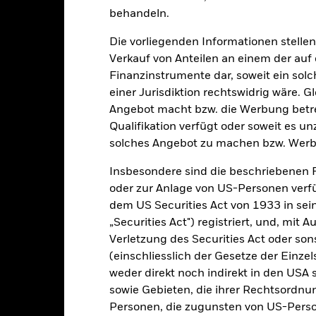
rgangenheit berechnet wurde.
Quelle:
Blackrock
behandeln.
Die vorliegenden Informationen stell
Verkauf von Anteilen an einem der auf
Wesentliche Risiken
Finanzinstrumente dar, soweit ein sol
einer Jurisdiktion rechtswidrig wäre. Gl
Angebot macht bzw. die Werbung betreib
Qualifikation verfügt oder soweit es u
n Papieren kann durch die täglichen Kursbewegungen an den Börsen
olitik und Wirtschaft sowie Unternehmensergebnisse und wichtige
solches Angebot zu machen bzw. Werb
rwirtschaften, kann der Fonds kann im Rahmen seiner Anlagestrategi
möglichen geringeren langfristigen Kapitalwachstums haben und zu
Insbesondere sind die beschriebenen 
oder die Gebühren aus dem Kapital entnehmen. Dadurch können mög
teile kann sich jedoch auch verringern und das potenzielle Kapitalw
oder zur Anlage von US-Personen verfü
Modelle, um Anlageentscheidungen zu treffen. Da sich die Marktdyna
dem US Securities Act von 1933 in sei
 Marktbedingungen weniger effizient werden oder sogar Mängel auf
gkeit von Instituten, die Dienstleistungen wie die Verwahrung von
„Securities Act") registriert, und, mit
 Geschäften mit anderen Instrumenten auftreten, kann zu Verlusten
Verletzung des Securities Act oder s
(einschliesslich der Gesetze der Einzel
weder direkt noch indirekt in den USA 
Eckdaten
sowie Gebieten, die ihrer Rechtsordnu
Personen, die zugunsten von US-Perso