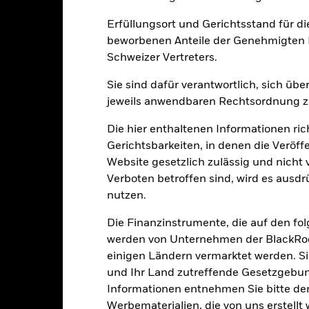
Erfüllungsort und Gerichtsstand für d
0
2021
2022
2023
beworbenen Anteile der Genehmigten F
Schweizer Vertreters.
Gesamtrendite (%)
Einschränkung Be
Sie sind dafür verantwortlich, sich üb
d of interactive chart.
jeweils anwendbaren Rechtsordnung zu
2021
2022
Die hier enthaltenen Informationen ric
esamtrendite (%) EUR
Gerichtsbarkeiten, in denen die Veröff
inschränkung Benchmark 1 (%) USD
Website gesetzlich zulässig und nicht 
i der Berechnung wurden die laufenden Kosten abgezogen. Aus 
Verboten betroffen sind, wird es ausdr
sgabeauf- und Rücknahmeabschläge.
nutzen.
e aufgeführten Zahlen beziehen sich auf die Wertentwicklung in de
Die Finanzinstrumente, die auf den fo
r Vergangenheit ist kein verlässlicher Indikator für die künftige Wer
r Zukunft vollkommen anders entwickeln. Dies kann Ihnen helfen zu 
werden von Unternehmen der BlackRoc
rgangenheit verwaltet wurde.
einigen Ländern vermarktet werden. Sie
e Wertentwicklung wird auf der Grundlage eines Nettoinventarwerts 
und Ihr Land zutreffende Gesetzgebu
gezeigt, sofern vorhanden. Aufgrund von Währungsschwankungen k
Informationen entnehmen Sie bitte 
sfallen, falls Sie in einer anderen Währung als derjenigen investiere
Werbematerialien, die von uns erstell