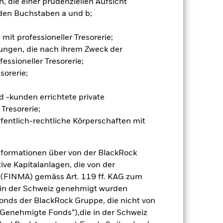
 die einer prudenziellen Aufsicht
gsrisikos ein. Der Einsatz von
den Buchstaben a und b;
ng „Spill-over-Effekt“) für andere
emessene Verfahren zur Minderung
nter dem Namen des Fonds können
mit professioneller Tresorerie;
herung sind durch den Begriff
ungen, die nach ihrem Zweck der
t Währungsabsicherung ist zudem auf
essioneller Tresorerie;
sorerie;
amit verbundenen erzielten Ertrags
ilung aus Wertpapierleihegeschäften
 -kunden errichtete private
Tresorerie;
fentlich-rechtliche Körperschaften mit
Weniger anzeigen
Verkaufsprospekt
Herunterladen
nformationen über von der BlackRock
ive Kapitalanlagen, die von der
 (FINMA) gemäss Art. 119 ff. KAG zum
Positionen
Unterlagen
r in der Schweiz genehmigt wurden
onds der BlackRock Gruppe, die nicht von
Genehmigte Fonds“),die in der Schweiz