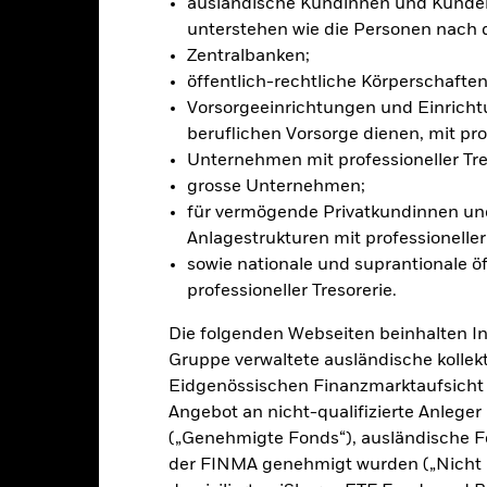
ausländische Kundinnen und Kunden,
sicherung dieses Fonds setzen Derivate zur Absicherung des Währun
unterstehen wie die Personen nach 
nte ein potenzielles Risiko der Ansteckung (auch unter der Bezeichnu
Zentralbanken;
e Verwaltungsgesellschaft des Fonds wird sicherstellen, dass ang
 Anteilsklassen vorhanden sind. Über das Drop-Down-Feld direkt u
öffentlich-rechtliche Körperschaften 
in dem Fonds anzeigen lassen. Die Anteilsklassen mit Währungsabsic
Vorsorgeeinrichtungen und Einricht
e gekennzeichnet. Eine vollständige Liste aller Anteilsklassen mi
beruflichen Vorsorge dienen, mit prof
haft des Fonds erhältlich.
Unternehmen mit professioneller Tre
eschäfte tätigt, um Kosten zu senken, erhält der Fonds 62,5% des d
grosse Unternehmen;
 an BlackRock im Rahmen seiner Leihetätigkeit. Da die Ertragsaufte
für vermögende Privatkundinnen und
verteuern, sind diese nicht in den laufenden Kosten enthalten.
Anlagestrukturen mit professioneller 
sowie nationale und suprantionale öf
professioneller Tresorerie.
PRIIP KID
Factsheet
Die folgenden Webseiten beinhalten I
y High Income Fund
Gruppe verwaltete ausländische kollekt
Wertentwicklung
Eidgenössischen Finanzmarktaufsicht
klung
Eckdaten
FondsManager
Angebot an nicht-qualifizierte Anlege
(„Genehmigte Fonds“), ausländische F
der FINMA genehmigt wurden („Nicht 
enditen