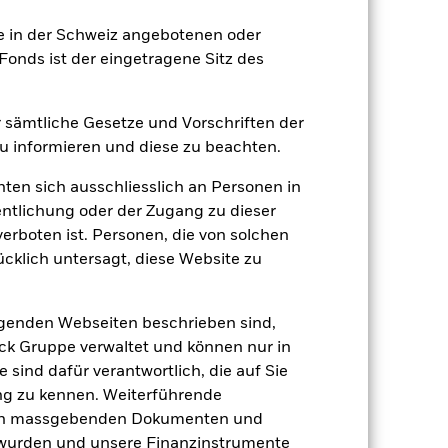
ie in der Schweiz angebotenen oder
2024
2025
onds ist der eingetragene Sitz des
nchmark 1 (%)
er sämtliche Gesetze und Vorschriften der
 informieren und diese zu beachten.
2023
2024
2025
hten sich ausschliesslich an Personen in
14.8
10.0
entlichung oder der Zugang zu dieser
11.4
10.6
verboten ist. Personen, die von solchen
der Berechnung ausgenommen sind
ücklich untersagt, diese Website zu
r Vergangenheit.
Die Wertentwicklung in
lgenden Webseiten beschrieben sind,
tentwicklung. Die Märkte könnten sich in
beurteilen, wie der Fonds in der
k Gruppe verwaltet und können nur in
 sind dafür verantwortlich, die auf Sie
(NIW) mit reinvestiertem Bruttoertrag
ng zu kennen. Weiterführende
ann Ihre Rendite höher oder geringer
den massgebenden Dokumenten und
n, in der die Wertentwicklung in der
t wurden und unsere Finanzinstrumente