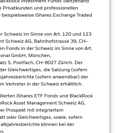
BlackRock Investment Funds Switzerland
e Privatkunden und professionellen
zu einzelnen Jahren
 beispielsweise iShares Exchange Traded
er Verlust oder Gewinn pro Jahr in den
n zu beurteilen, wie das Produkt in
r Schweiz im Sinne von Art. 120 und 123
h mit der Benchmark.
nt Schweiz AG, Bahnhofstrasse 39, CH-
en Fonds in der Schweiz im Sinne von Art.
ational GmbH, München,
atz 5, Postfach, CH-8027 Zürich. Der
der Gleichwertiges, die Satzung (sofern
bjahresberichte (sofern anwendbar) der
Vertreter in der Schweiz erhältlich.
ilierten iShares ETF Fonds und BlackRock
ackRock Asset Management Schweiz AG,
r Prospekt mit integriertem
tt oder Gleichwertiges, sowie, sofern
Halbjahresberichte können bei der
n.