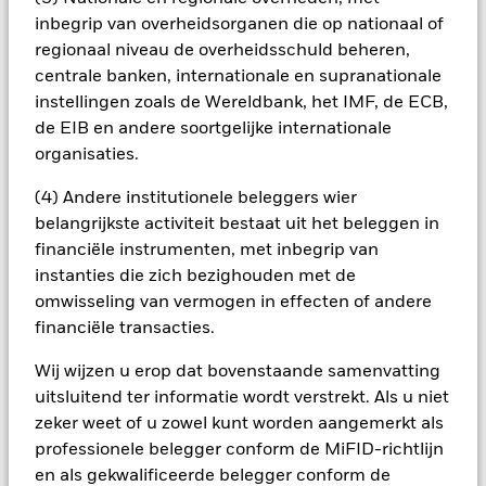
gebruik van derivaten voor een aandelenklasse kan een
inbegrip van overheidsorganen die op nationaal of
potentieel besmettingsrisico (ook bekend als spill-over) voor
andere aandelenklassen in het fonds betekenen. De
regionaal niveau de overheidsschuld beheren,
beheermaatschappij van het fonds waarborgt dat er
centrale banken, internationale en supranationale
geschikte procedures worden gebruikt om het
instellingen zoals de Wereldbank, het IMF, de ECB,
besmettingsrisico voor andere aandelenklassen te
de EIB en andere soortgelijke internationale
minimaliseren. Via het uitklapvakje direct onder de naam van
organisaties.
het fonds, kunt u een lijst van alle aandelenklassen in het
fonds bekijken – aandelenklassen met valutahedging worden
(4) Andere institutionele beleggers wier
aangegeven door het woord 'Hedged' in de naam van de
belangrijkste activiteit bestaat uit het beleggen in
aandelenklasse. Daarnaast is een volledige lijst van alle
financiële instrumenten, met inbegrip van
aandelenklassen met valutahedging op aanvraag
instanties die zich bezighouden met de
verkrijgbaar bij de beheermaatschappij van het fonds.
omwisseling van vermogen in effecten of andere
In de mate waarin het Fonds effecten uitleent om zijn kosten
financiële transacties.
te reduceren, ontvangt het Fonds 62,5% van de hiermee
verbonden inkomsten en komen de resterende 37,5% ten
Wij wijzen u erop dat bovenstaande samenvatting
goede aan BlackRock als effectenuitleenagent. Aangezien de
uitsluitend ter informatie wordt verstrekt. Als u niet
verdeling van opbrengsten uit effectenleningen de
zeker weet of u zowel kunt worden aangemerkt als
exploitatiekosten van het Fonds niet verhoogt, is deze niet in
de lopende kosten opgenomen.
professionele belegger conform de MiFID-richtlijn
en als gekwalificeerde belegger conform de