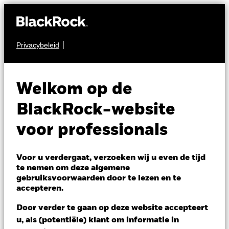
Privacybeleid
OBLIGATIES
BGF Fixed Income
Welkom op de
Global Opportunities
BlackRock-website
Fund
voor professionals
Voor u verdergaat, verzoeken wij u even de tijd
te nemen om deze algemene
gebruiksvoorwaarden door te lezen en te
accepteren.
NAV per 05/aug/2026
Door verder te gaan op deze website accepteert
SGD 9,86
u, als (potentiële) klant om informatie in
Variatie 52wk: 9,81 - 10,24