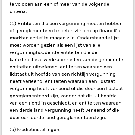
te voldoen aan een of meer van de volgende
het rendement van beleggingen kunnen dalen en stijgen, en
criteria:
zijn niet gegarandeerd. Beleggers verliezen mogelijk hun
oorspronkelijke inleg.
(1) Entiteiten die een vergunning moeten hebben
Het fonds belegt voor een groot deel in effecten die
of gereglementeerd moeten zijn om op financiële
genoteerd zijn in een vreemde valuta; schommelingen van de
markten actief te mogen zijn. Onderstaande lijst
betreffende valutakoersen zullen invloed hebben op de
moet worden gezien als een lijst van alle
waarde van de belegging. Het fonds belegt in
vergunninghoudende entiteiten die de
hoogrenderende obligaties. Ondernemingen die hoger
renderende obligaties uitgeven nemen vaak het verhoogde
karakteristieke werkzaamheden van de genoemde
risico met zich mee dat ze niet kunnen terugbetalen. Als ze in
entiteiten uitoefenen: entiteiten waaraan een
gebreke blijven kan dit de waarde van uw belegging verlagen.
lidstaat uit hoofde van een richtlijn vergunning
Economische omstandigheden en de rentevoet kunnen
heeft verleend, entiteiten waaraan een lidstaat
eveneens aanzienlijke invloed hebben op de waarde van
vergunning heeft verleend of die door een lidstaat
hoogrenderende obligaties. Het fonds belegt in vastrentende
gereglementeerd zijn, zonder dat dit uit hoofde
waarden zoals ondernemings- of staatobligaties die een
van een richtlijn geschiedt, en entiteiten waaraan
vaste of variabele rente (ook wel 'coupon' genaamd) uitkeren
en vergelijkbaar functioneren als een lening. Daarom staan
een derde land vergunning heeft verleend of die
deze effecten blootgesteld aan veranderingen in de rentevoet
door een derde land gereglementeerd zijn:
wat de waarde van de gehouden effecten beïnvloedt. De
fondsen kunnen beleggen in gestructureerde
(a) kredietinstellingen;