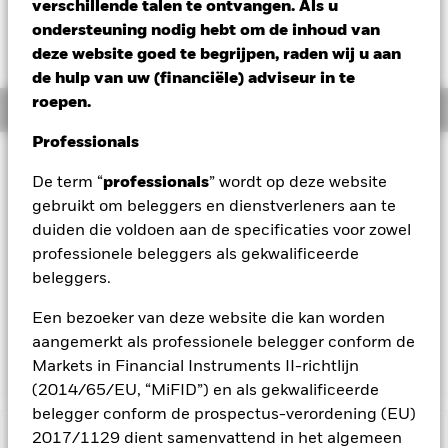
verschillende talen te ontvangen. Als u
Verandering NAV 1 dag per 05/aug/2026
ondersteuning nodig hebt om de inhoud van
SGD 0,02 (0,20%)
deze website goed te begrijpen, raden wij u aan
de hulp van uw (financiële) adviseur in te
roepen.
Overzicht
Professionals
Beleggingsdoel
De term “
professionals
” wordt op deze website
Het Fonds streeft naar een maximaal rendement op uw
gebruikt om beleggers en dienstverleners aan te
belegging via een combinatie van kapitaalgroei en
duiden die voldoen aan de specificaties voor zowel
opbrengsten uit de activa van het Fonds. Het Fonds belegt
wereldwijd ten minste 70% van zijn totale vermogen
professionele beleggers als gekwalificeerde
wereldwijd in vastrentende waarden. De vastrentende
beleggers.
effecten kunnen zijn uitgedrukt in verschillende valuta’s en
kunnen zijn uitgegeven door overheden,
Een bezoeker van deze website die kan worden
overheidsinstellingen, bedrijven en supranationale
aangemerkt als professionele belegger conform de
instellingen.
Markets in Financial Instruments II-richtlijn
(2014/65/EU, “MiFID”) en als gekwalificeerde
belegger conform de prospectus-verordening (EU)
2017/1129 dient samenvattend in het algemeen
BELANGRIJKE GEGEVENS: Kapitaalrisico.
De waarde en