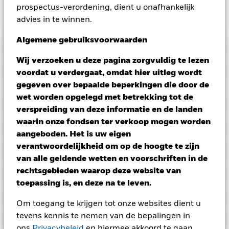
prospectus-verordening, dient u onafhankelijk
Toon minder
advies in te winnen.
BGF Fixed Income Global Opportunities Fund
Algemene gebruiksvoorwaarden
Risicometer
Wij verzoeken u deze pagina zorgvuldig te lezen
Performance
voordat u verdergaat, omdat hier uitleg wordt
gegeven over bepaalde beperkingen die door de
wet worden opgelegd met betrekking tot de
Grafiek
Kerngegevens
Vastrentende effecten met een rating lager dan
verspreiding van deze informatie en de landen
beleggingskwaliteit zijn gevoeliger voor veranderingen in
waarin onze fondsen ter verkoop mogen worden
rentetarieven en brengen een groter 'kredietrisico' met zich
Volledige grafiek bekijken
Portefeuille kenmerken
mee dan vastrentende effecten met een hogere rating.
Voor
aangeboden. Het is uw eigen
Fondsomvang
USD 9.245.140.752
asset backed securities (ABS) en mortgage backed securities
per 05/aug/2026
verantwoordelijkheid om op de hoogte te zijn
(MBS) gelden dezelfde risico's als voor vastrentende effecten.
Posities
Dergelijke beleggingsinstrumenten zijn onderhevig aan een
Aantal posities
4.168
van alle geldende wetten en voorschriften in de
Introductie fonds
31/jan/2007
liquiditeitsrisico, maken vaak gebruik van leningen en geven
per 30/jun/2026
rechtsgebieden waarop deze website van
Uitkeringen
misschien niet de totale waarde van de onderliggende activa
Portefeuilleverdeling
Basisvaluta
per 30/jun/2026
USD
weer.
Derivaten zijn zeer gevoelig voor veranderingen in de
toepassing is, en deze na te leven.
Standaarddeviatie (3j)
-
waarde van de activa waarop ze gebaseerd zijn en kunnen
Vergelijkende benchmark 1
BBG Global Aggregate Index
per -
Noteringen en classificatie
leiden tot grotere verliezen of winsten, wat leidt tot grotere
(USD Hedged) (USD)
Naam
Weging (%)
Om toegang te krijgen tot onze websites dient u
schommelingen in de waarde van het Fonds. De invloed op
Ex-datum
Totale uitkering
Modified duration
3,75
het Fonds kan groter zijn wanneer op een uitvoerige of
tevens kennis te nemen van de bepalingen in
Aankoopkosten (maximaal)
0,00%
Fondsbeheerders
per 30/jun/2026
complexe manier wordt gebruikgemaakt van derivaten.
UMBS 30YR TBA(REG A)
31/jul/2026
SGD 0,0437
11,72
per 30/jun/2026
ons
Privacybeleid
en hiermee akkoord te gaan.